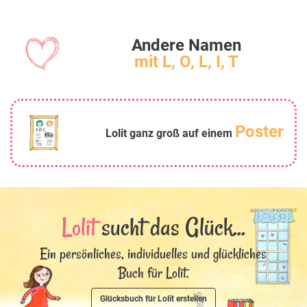
Andere Namen
mit L, O, L, I, T
Poster
Lolit ganz groß auf einem
Lolit
sucht das Glück...
Ein persönliches, individuelles und glückliches
Buch für Lolit.
Glücksbuch für Lolit erstellen