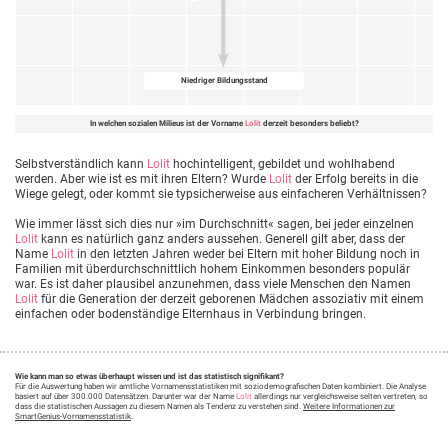
Niedriger Bildungsstand
In welchen sozialen Milieus ist der Vorname
Lolit
derzeit besonders beliebt?
Selbstverständlich kann
Lolit
hochintelligent, gebildet und wohlhabend
werden. Aber wie ist es mit ihren Eltern? Wurde
Lolit
der Erfolg bereits in die
Wiege gelegt, oder kommt sie typsicherweise aus einfacheren Verhältnissen?
Wie immer lässt sich dies nur »im Durchschnitt« sagen, bei jeder einzelnen
Lolit
kann es natürlich ganz anders aussehen. Generell gilt aber, dass der
Name
Lolit
in den letzten Jahren weder bei Eltern mit hoher Bildung noch in
Familien mit überdurchschnittlich hohem Einkommen besonders populär
war. Es ist daher plausibel anzunehmen, dass viele Menschen den Namen
Lolit
für die Generation der derzeit geborenen Mädchen assoziativ mit einem
einfachen oder bodenständige Elternhaus in Verbindung bringen.
Wie kann man so etwas überhaupt wissen und ist das statistisch signifikant?
Für die Auswertung haben wir amtliche Vornamensstatistiken mit soziodemografischen Daten kombiniert. Die Analyse
basiert auf über 300.000 Datensätzen. Darunter war der Name
Lolit
allerdings nur vergleichsweise selten vertreten, so
dass die statistischen Aussagen zu diesem Namen als Tendenz zu verstehen sind.
Weitere Informationen zur
SmartGenius-Vornamensstatistik
.