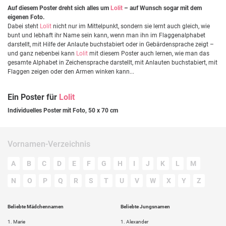
Auf diesem Poster dreht sich alles um
Lolit
– auf Wunsch sogar mit dem
eigenen Foto.
Dabei steht
Lolit
nicht nur im Mittelpunkt, sondern sie lernt auch gleich, wie
bunt und lebhaft ihr Name sein kann, wenn man ihn im Flaggenalphabet
darstellt, mit Hilfe der Anlaute buchstabiert oder in Gebärdensprache zeigt –
und ganz nebenbei kann
Lolit
mit diesem Poster auch lernen, wie man das
gesamte Alphabet in Zeichensprache darstellt, mit Anlauten buchstabiert, mit
Flaggen zeigen oder den Armen winken kann...
Ein Poster für
Lolit
Individuelles Poster mit Foto, 50 x 70 cm
Vornamen-Verzeichnis
A
B
C
D
E
F
G
H
I
J
K
L
M
N
O
P
Q
R
S
T
U
V
W
X
Y
Z
Beliebte Mädchennamen
Beliebte Jungsnamen
1.
Marie
1.
Alexander