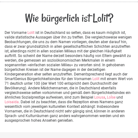
Wie bürgerlich ist Lolit?
Der Vorname
Lolit
ist in Deutschland so selten, dass es kaum möglich ist,
valide statistische Aussagen über ihn zu treffen. Die vergleichsweise wenigen
Beobachtungen, die uns zu dem Namen vorliegen, deuten aber darauf hin,
dass er zwar grundsätzlich in allen gesellschaftlichen Schichten anzutreffen
ist, allerdings nicht in allen sozialen Milieus mit der gleichen Häufigkeit
auftritt. So scheint der Name derzeit besonders häufig von Eltern gewählt zu
werden, die gemessen an sozioökonomischen Merkmalen in einem
sogenannten »einfachen sozialen Milieu« zu verorten sind. In gehobenen
bürgerlichen Kreisen ist der Name dagegen in der derzeitigen
Kindergeneration eher selten anzutreffen. Dementsprechend liegt auch der
SmartGenius Bürgerlichkeitsindex für den Vornamen
Lolit
mit einem Wert von
71 deutlich unter 100 (der Wert 100 entspricht dem Durchschnitt der
Bevölkerung). Andere Mädchennamen, die in Deutschland ebenfalls
vergleichsweise selten vorkommen und gemäß dem Bürgerlichkeitsindex ein
ähnliches Sozialprestige aufweisen, sind zum Beispiel
Loiusa
,
LoÏse
und
Loisaida
. Dabei ist zu beachten, dass die Rezeption eines Namens ganz
wesentlich vom jeweiligen kulturellen Kontext abhängt: Insbesondere
Vornamen, die in Deutschland nicht sehr gängig sind, können in anderen
Sprach- und Kulturräumen ganz anders wahrgenommen werden und ein
ausgesprochen hohes Ansehen genießen.