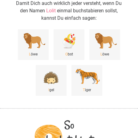
Damit Dich auch wirklich jeder versteht, wenn Du
den Namen
Lolit
einmal buchstabieren sollst,
kannst Du einfach sagen:
L
öwe
O
bst
L
öwe
I
gel
T
iger
So