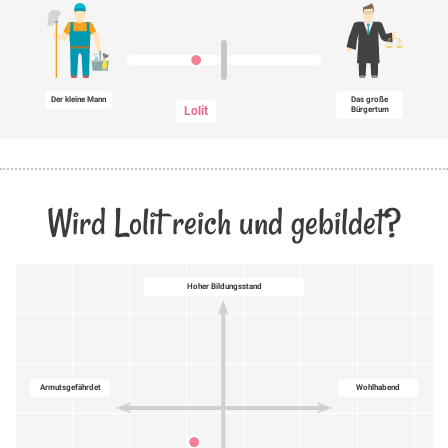
Der kleine Mann
Das große
Lolit
Bürgertum
Wird Lolit reich und gebildet?
Hoher Bildungsstand
Armutsgefährdet
Wohlhabend