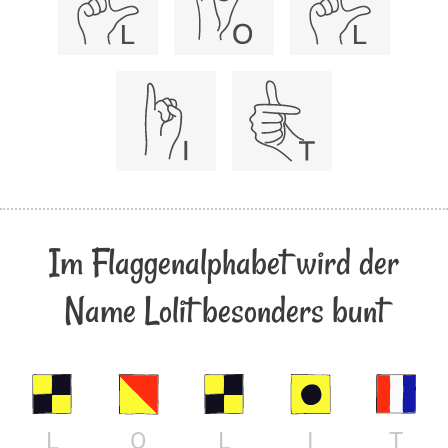
Im Flaggenalphabet wird der
Name Lolit besonders bunt
L
O
L
I
T