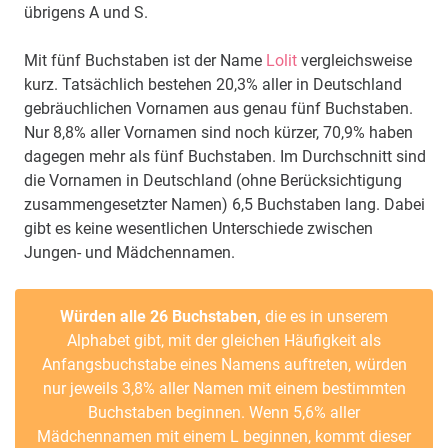
übrigens A und S.
Mit fünf Buchstaben ist der Name
Lolit
vergleichsweise
kurz. Tatsächlich bestehen 20,3% aller in Deutschland
gebräuchlichen Vornamen aus genau fünf Buchstaben.
Nur 8,8% aller Vornamen sind noch kürzer, 70,9% haben
dagegen mehr als fünf Buchstaben. Im Durchschnitt sind
die Vornamen in Deutschland (ohne Berücksichtigung
zusammengesetzter Namen) 6,5 Buchstaben lang. Dabei
gibt es keine wesentlichen Unterschiede zwischen
Jungen- und Mädchennamen.
Würden alle 26 Buchstaben,
die es in unserem
Alphabet gibt, mit der gleichen Häufigkeit als
Anfangsbuchstabe eines Namens auftreten, würden
nur jeweils 3,8% aller Namen mit einem bestimmten
Buchstaben beginnen. Wenn 5,6% aller
Mädchennamen mit einem L beginnen, kommt dieser