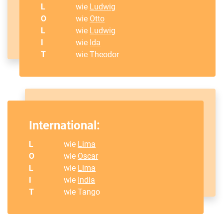
L
wie
Ludwig
O
wie
Otto
L
wie
Ludwig
I
wie
Ida
T
wie
Theodor
International:
L
wie
Lima
O
wie
Oscar
L
wie
Lima
I
wie
India
T
wie Tango