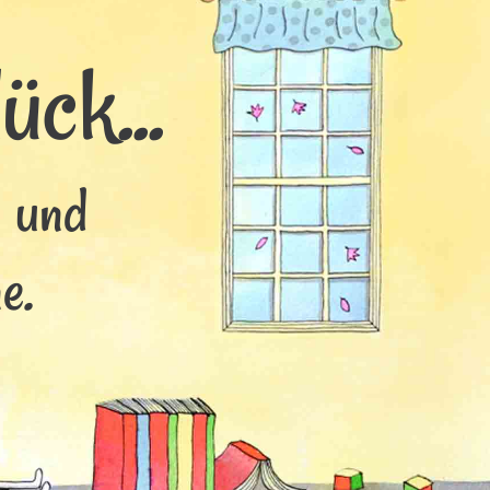
ck...
s und
e.