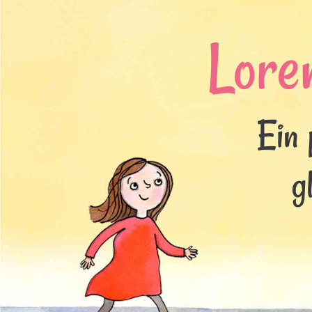
Lore
Ein 
g