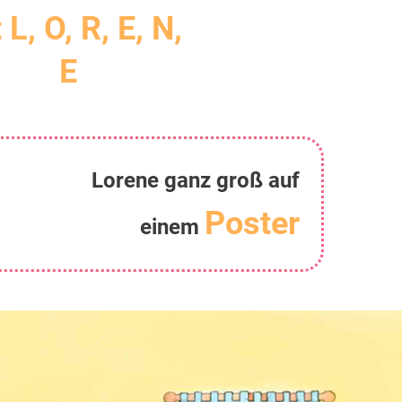
 L, O, R, E, N,
E
Lorene ganz groß auf
Poster
einem