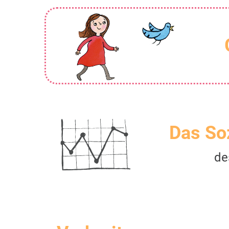
Das So
de