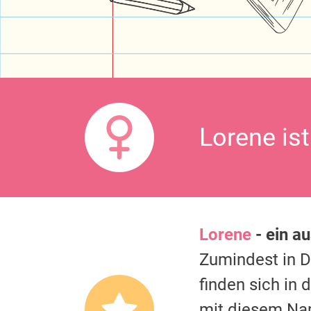
Lorene is
Lorene
- ein a
Zumindest in 
finden sich in
mit diesem Na