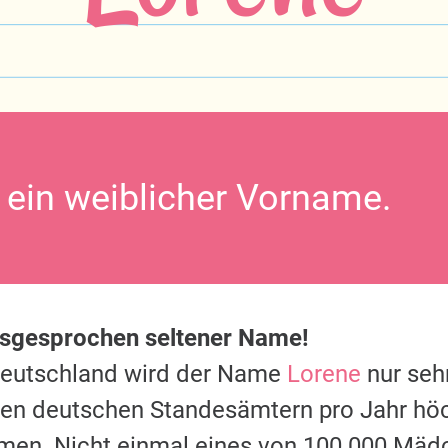
t ein weiblicher Vorname.
usgesprochen seltener Name!
Deutschland wird der Name
Lorene
nur sehr
 den deutschen Standesämtern pro Jahr hö
men. Nicht einmal eines von 100.000 Mäd