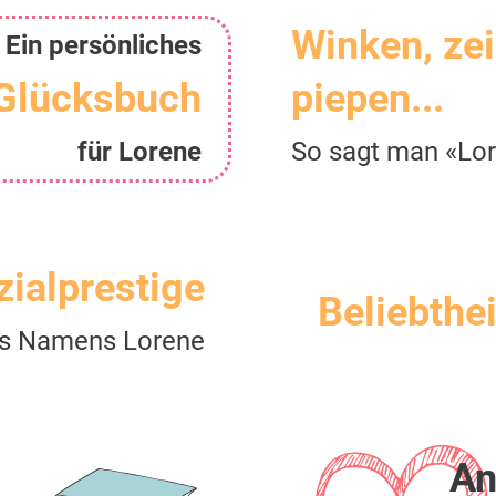
Winken, ze
Ein persönliches
Glücksbuch
piepen...
für Lorene
So sagt man «Lo
zialprestige
Beliebthei
s Namens Lorene
An