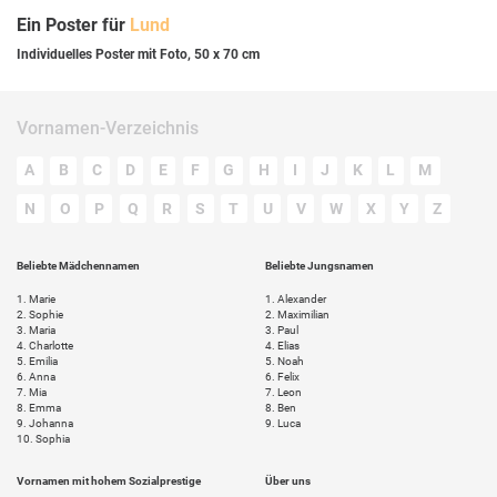
Ein Poster für
Lund
Individuelles Poster mit Foto, 50 x 70 cm
Vornamen-Verzeichnis
A
B
C
D
E
F
G
H
I
J
K
L
M
N
O
P
Q
R
S
T
U
V
W
X
Y
Z
Beliebte Mädchennamen
Beliebte Jungsnamen
1.
Marie
1.
Alexander
2.
Sophie
2.
Maximilian
3.
Maria
3.
Paul
4.
Charlotte
4.
Elias
5.
Emilia
5.
Noah
6.
Anna
6.
Felix
7.
Mia
7.
Leon
8.
Emma
8.
Ben
9.
Johanna
9.
Luca
10.
Sophia
Vornamen mit hohem Sozialprestige
Über uns