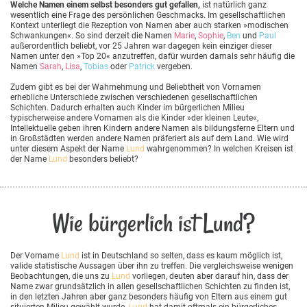
Welche Namen einem selbst besonders gut gefallen,
ist natürlich ganz
wesentlich eine Frage des persönlichen Geschmacks. Im gesellschaftlichen
Kontext unterliegt die Rezeption von Namen aber auch starken »modischen
Schwankungen«. So sind derzeit die Namen
Marie
,
Sophie
,
Ben
und
Paul
außerordentlich beliebt, vor 25 Jahren war dagegen kein einziger dieser
Namen unter den »Top 20« anzutreffen, dafür wurden damals sehr häufig die
Namen
Sarah
,
Lisa
,
Tobias
oder
Patrick
vergeben.
Zudem gibt es bei der Wahrnehmung und Beliebtheit von Vornamen
erhebliche Unterschiede zwischen verschiedenen gesellschaftlichen
Schichten. Dadurch erhalten auch Kinder im bürgerlichen Milieu
typischerweise andere Vornamen als die Kinder »der kleinen Leute«,
Intellektuelle geben ihren Kindern andere Namen als bildungsferne Eltern und
in Großstädten werden andere Namen präferiert als auf dem Land. Wie wird
unter diesem Aspekt der Name
Lund
wahrgenommen? In welchen Kreisen ist
der Name
Lund
besonders beliebt?
Wie bürgerlich ist Lund?
Der Vorname
Lund
ist in Deutschland so selten, dass es kaum möglich ist,
valide statistische Aussagen über ihn zu treffen. Die vergleichsweise wenigen
Beobachtungen, die uns zu
Lund
vorliegen, deuten aber darauf hin, dass der
Name zwar grundsätzlich in allen gesellschaftlichen Schichten zu finden ist,
in den letzten Jahren aber ganz besonders häufig von Eltern aus einem gut