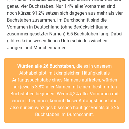
genau vier Buchstaben. Nur 1,4% aller Vornamen sind
noch kürzer, 91,2% setzen sich dagegen aus mehr als vier
Buchstaben zusammen. Im Durchschnitt sind die
Vornamen in Deutschland (ohne Berücksichtigung
zusammengesetzter Namen) 6,5 Buchstaben lang. Dabei
gibt es keine wesentlichen Unterschiede zwischen
Jungen- und Mädchennamen.
Würden alle 26 Buchstaben,
die es in unserem
Alphabet gibt, mit der gleichen Häufigkeit als
Anfangsbuchstabe eines Namens auftreten, würden
nur jeweils 3,8% aller Namen mit einem bestimmten
Buchstaben beginnen. Wenn 4,2% aller Vornamen mit
einem L beginnen, kommt dieser Anfangsbuchstabe
also nur ein winziges bisschen häufiger vor als alle 26
Buchstaben im Durchschnitt.