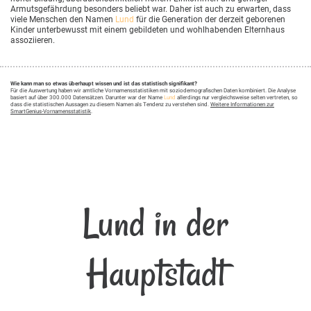
Armutsgefährdung besonders beliebt war. Daher ist auch zu erwarten, dass
viele Menschen den Namen
Lund
für die Generation der derzeit geborenen
Kinder unterbewusst mit einem gebildeten und wohlhabenden Elternhaus
assoziieren.
Wie kann man so etwas überhaupt wissen und ist das statistisch signifikant?
Für die Auswertung haben wir amtliche Vornamensstatistiken mit soziodemografischen Daten kombiniert. Die Analyse
basiert auf über 300.000 Datensätzen. Darunter war der Name
Lund
allerdings nur vergleichsweise selten vertreten, so
dass die statistischen Aussagen zu diesem Namen als Tendenz zu verstehen sind.
Weitere Informationen zur
SmartGenius-Vornamensstatistik
.
Lund in der
Hauptstadt