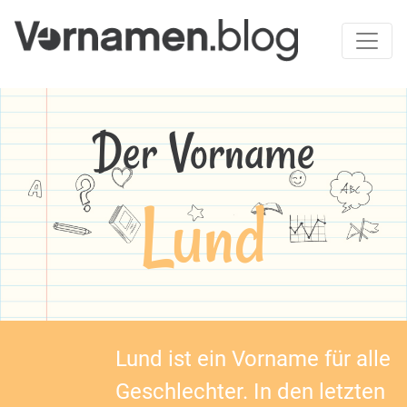
Der Vorname
Lund
Lund ist ein Vorname für alle
Geschlechter. In den letzten