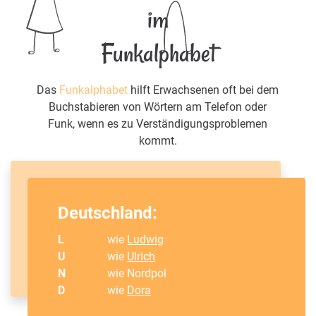
im
Funkalphabet
Das
Funkalphabet
hilft Erwachsenen oft bei dem
Buchstabieren von Wörtern am Telefon oder
Funk, wenn es zu Verständigungsproblemen
kommt.
Deutschland:
L
wie
Ludwig
U
wie
Ulrich
N
wie Nordpol
D
wie
Dora