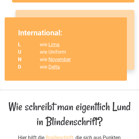
International:
L
wie
Lima
U
wie Uniform
N
wie
November
D
wie
Delta
Wie schreibt man eigentlich Lund
in Blindenschrift?
Hier hilft die
Brailleschrift
, die sich aus Punkten