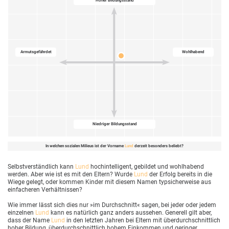
Hoher Bildungsstand
Armutsgefährdet
Wohlhabend
Niedriger Bildungsstand
In welchen sozialen Milieus ist der Vorname
Lund
derzeit besonders beliebt?
Selbstverständlich kann
Lund
hochintelligent, gebildet und wohlhabend
werden. Aber wie ist es mit den Eltern? Wurde
Lund
der Erfolg bereits in die
Wiege gelegt, oder kommen Kinder mit diesem Namen typsicherweise aus
einfacheren Verhältnissen?
Wie immer lässt sich dies nur »im Durchschnitt« sagen, bei jeder oder jedem
einzelnen
Lund
kann es natürlich ganz anders aussehen. Generell gilt aber,
dass der Name
Lund
in den letzten Jahren bei Eltern mit überdurchschnittlich
hoher Bildung, überdurchschnittlich hohem Einkommen und geringer