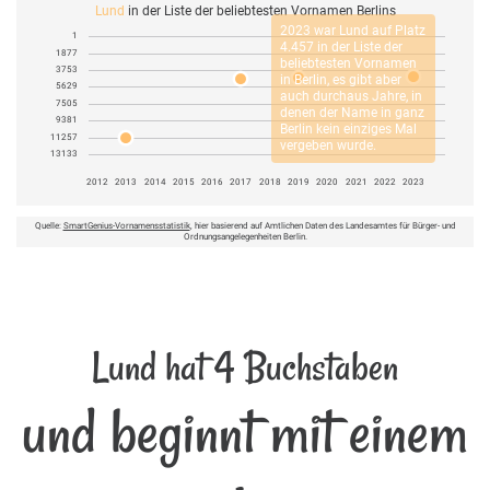
Lund
in der Liste der beliebtesten Vornamen Berlins
2023 war
Lund
auf Platz
1
4.457 in der Liste der
1877
beliebtesten Vornamen
3753
in Berlin, es gibt aber
5629
auch durchaus Jahre, in
7505
denen der Name in ganz
9381
Berlin kein einziges Mal
11257
vergeben wurde.
13133
2012
2013
2014
2015
2016
2017
2018
2019
2020
2021
2022
2023
Quelle:
SmartGenius-Vornamensstatistik
, hier basierend auf Amtlichen Daten des Landesamtes für Bürger- und
Ordnungsangelegenheiten Berlin.
Lund hat 4 Buchstaben
und beginnt mit einem