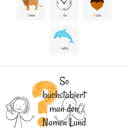
L
öwe
U
hr
N
uss
D
elfin
So
buchstabiert
man den
Namen Lund