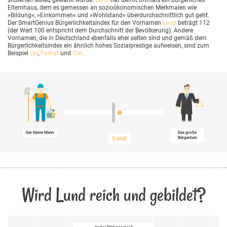
situierten Milieu gewählt wurde.
Lund
hat damit oftmals ein bürgerliches
Elternhaus, dem es gemessen an sozioökonomischen Merkmalen wie
»Bildung«, »Einkommen« und »Wohlstand« überdurchschnittlich gut geht.
Der SmartGenius Bürgerlichkeitsindex für den Vornamen
Lund
beträgt 112
(der Wert 100 entspricht dem Durchschnitt der Bevölkerung). Andere
Vornamen, die in Deutschland ebenfalls eher selten sind und gemäß dem
Bürgerlichkeitsindex ein ähnlich hohes Sozialprestige aufweisen, sind zum
Beispiel
Liri
,
Farhat
und
Ciel
.
Der kleine Mann
Das große
Lund
Bürgertum
Wird Lund reich und gebildet?