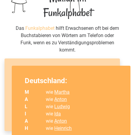
Funkalphabet
Das
Funkalphabet
hilft Erwachsenen oft bei dem
Buchstabieren von Wörtern am Telefon oder
Funk, wenn es zu Verständigungsproblemen
kommt.
Deutschland:
M
wie
Martha
A
wie
Anton
L
wie
Ludwig
I
wie
Ida
A
wie
Anton
H
wie
Heinrich