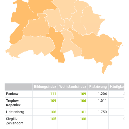
Bildungsindex
Wohlstandsindex
Platzierung
Häufigkeit
Pankow
111
109
1.204
3
Treptow-
109
106
1.011
1
Köpenick
Lichtenberg
106
101
1.750
1
Steglitz-
105
108
-
0
Zehlendorf