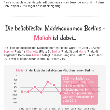
frau also auch in der Hauptstadt durchaus etwas Besonderes - und mit dem
Geburtsjahr 2023 sogar absolut einzigartig!
Die beliebtesten Mädchennamen Berlins -
Maliah
ist dabei...
Die Liste der beliebtesten Mädchennamen Berlins wurde im Jahr 2023 von
Sophie
(Platz 1),
Charlotte
(Platz 2),
Emilia
(Platz 3) und
Marie
(Platz 4)
angeführt. Der Name
Maliah
belegt in dieser Rangliste Platz 2.066, im Jahr
2016 war er sogar schon einmal auf Platz 710.
Maliah
in der Liste der beliebtesten Mädchennamen Berlins
1
2023 war
Maliah
auf
486
Platz 2.066 in der Liste
971
der beliebtesten
1456
Mädchennamen in
1941
Berlin. Am populärsten
2426
war der Name bisher im
2911
Jahr 2016.
3396
2012
2013
2014
2015
2016
2017
2018
2019
2020
2021
2022
2023