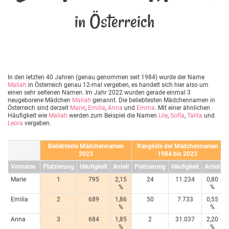
in Österreich
In den letzten 40 Jahren (genau genommen seit 1984) wurde der Name
Maliah
in Österreich genau 12-mal vergeben, es handelt sich hier also um
einen sehr seltenen Namen. Im Jahr 2022 wurden gerade einmal 3
neugeborene Mädchen
Maliah
genannt. Die beliebtesten Mädchennamen in
Österreich sind derzeit
Marie
,
Emilia
,
Anna
und
Emma
. Mit einer ähnlichen
Häufigkeit wie
Maliah
werden zum Beispiel die Namen
Lile
,
Sofía
,
Talita
und
Leora
vergeben.
Beliebteste Mädchennamen
Rangliste der Mädchennamen
2023
1984 bis 2023
Vorname
Platzierung
Häufigkeit
Anteil
Platzierung
Häufigkeit
Anteil
Marie
1
795
2,15
24
11.234
0,80
%
%
Emilia
2
689
1,86
50
7.733
0,55
%
%
Anna
3
684
1,85
2
31.037
2,20
%
%