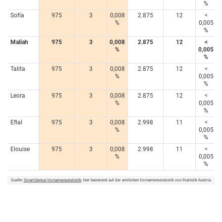
%
Sofía
975
3
0,008
2.875
12
<
%
0,005
%
Maliah
975
3
0,008
2.875
12
<
%
0,005
%
Talita
975
3
0,008
2.875
12
<
%
0,005
%
Leora
975
3
0,008
2.875
12
<
%
0,005
%
Eflal
975
3
0,008
2.998
11
<
%
0,005
%
Elouise
975
3
0,008
2.998
11
<
%
0,005
%
Quelle:
SmartGenius-Vornamensstatistik
, hier basierend auf der amtlichen Vornamensstatistik von Statistik Austria.