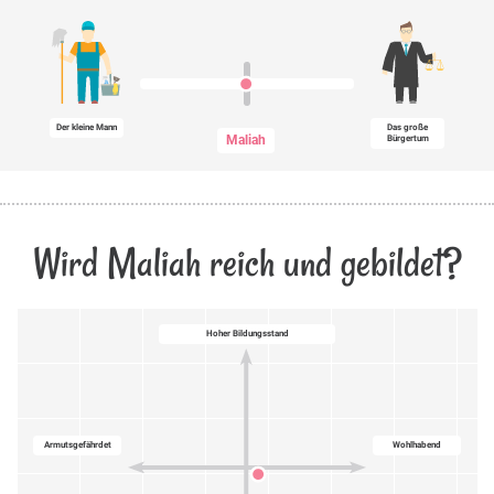
Der kleine Mann
Das große
Maliah
Bürgertum
Wird Maliah reich und gebildet?
Hoher Bildungsstand
Armutsgefährdet
Wohlhabend