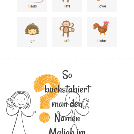
M
aus
A
ffe
L
öwe
I
gel
A
ffe
H
ahn
So
buchstabiert
man den
Namen
Maliah im