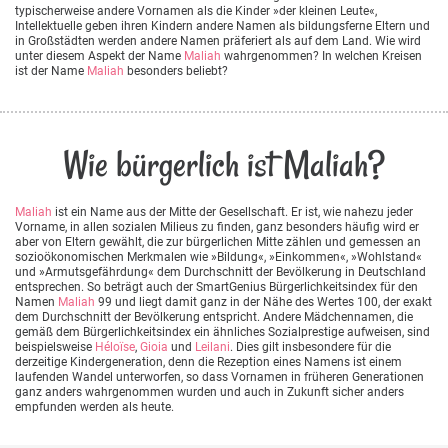
typischerweise andere Vornamen als die Kinder »der kleinen Leute«,
Intellektuelle geben ihren Kindern andere Namen als bildungsferne Eltern und
in Großstädten werden andere Namen präferiert als auf dem Land. Wie wird
unter diesem Aspekt der Name
Maliah
wahrgenommen? In welchen Kreisen
ist der Name
Maliah
besonders beliebt?
Wie bürgerlich ist Maliah?
Maliah
ist ein Name aus der Mitte der Gesellschaft. Er ist, wie nahezu jeder
Vorname, in allen sozialen Milieus zu finden, ganz besonders häufig wird er
aber von Eltern gewählt, die zur bürgerlichen Mitte zählen und gemessen an
sozioökonomischen Merkmalen wie »Bildung«, »Einkommen«, »Wohlstand«
und »Armutsgefährdung« dem Durchschnitt der Bevölkerung in Deutschland
entsprechen. So beträgt auch der SmartGenius Bürgerlichkeitsindex für den
Namen
Maliah
99 und liegt damit ganz in der Nähe des Wertes 100, der exakt
dem Durchschnitt der Bevölkerung entspricht. Andere Mädchennamen, die
gemäß dem Bürgerlichkeitsindex ein ähnliches Sozialprestige aufweisen, sind
beispielsweise
Héloïse
,
Gioia
und
Leilani
. Dies gilt insbesondere für die
derzeitige Kindergeneration, denn die Rezeption eines Namens ist einem
laufenden Wandel unterworfen, so dass Vornamen in früheren Generationen
ganz anders wahrgenommen wurden und auch in Zukunft sicher anders
empfunden werden als heute.