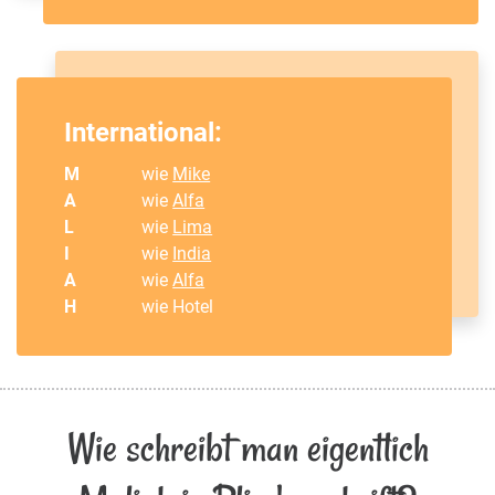
International:
M
wie
Mike
A
wie
Alfa
L
wie
Lima
I
wie
India
A
wie
Alfa
H
wie Hotel
Wie schreibt man eigentlich