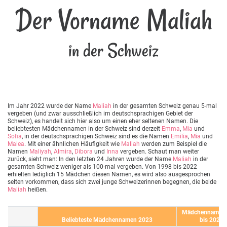
Der Vorname Maliah
in der Schweiz
Im Jahr 2022 wurde der Name
Maliah
in der gesamten Schweiz genau 5-mal
vergeben (und zwar ausschließlich im deutschsprachigen Gebiet der
Schweiz), es handelt sich hier also um einen eher seltenen Namen. Die
beliebtesten Mädchennamen in der Schweiz sind derzeit
Emma
,
Mia
und
Sofia
, in der deutschsprachigen Schweiz sind es die Namen
Emilia
,
Mia
und
Malea
. Mit einer ähnlichen Häufigkeit wie
Maliah
werden zum Beispiel die
Namen
Maliyah
,
Almira
,
Dibora
und
Inna
vergeben. Schaut man weiter
zurück, sieht man: In den letzten 24 Jahren wurde der Name
Maliah
in der
gesamten Schweiz weniger als 100-mal vergeben. Von 1998 bis 2022
erhielten lediglich 15 Mädchen diesen Namen, es wird also ausgesprochen
selten vorkommen, dass sich zwei junge Schweizerinnen begegnen, die beide
Maliah
heißen.
Mädchennamen 
Beliebteste Mädchennamen 2023
bis 2023