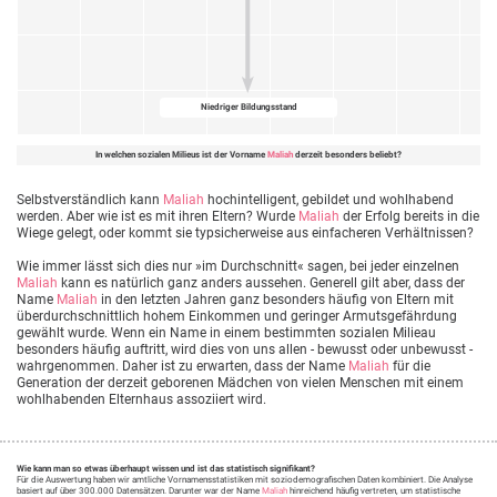
Niedriger Bildungsstand
In welchen sozialen Milieus ist der Vorname
Maliah
derzeit besonders beliebt?
Selbstverständlich kann
Maliah
hochintelligent, gebildet und wohlhabend
werden. Aber wie ist es mit ihren Eltern? Wurde
Maliah
der Erfolg bereits in die
Wiege gelegt, oder kommt sie typsicherweise aus einfacheren Verhältnissen?
Wie immer lässt sich dies nur »im Durchschnitt« sagen, bei jeder einzelnen
Maliah
kann es natürlich ganz anders aussehen. Generell gilt aber, dass der
Name
Maliah
in den letzten Jahren ganz besonders häufig von Eltern mit
überdurchschnittlich hohem Einkommen und geringer Armutsgefährdung
gewählt wurde. Wenn ein Name in einem bestimmten sozialen Milieau
besonders häufig auftritt, wird dies von uns allen - bewusst oder unbewusst -
wahrgenommen. Daher ist zu erwarten, dass der Name
Maliah
für die
Generation der derzeit geborenen Mädchen von vielen Menschen mit einem
wohlhabenden Elternhaus assoziiert wird.
Wie kann man so etwas überhaupt wissen und ist das statistisch signifikant?
Für die Auswertung haben wir amtliche Vornamensstatistiken mit soziodemografischen Daten kombiniert. Die Analyse
basiert auf über 300.000 Datensätzen. Darunter war der Name
Maliah
hinreichend häufig vertreten, um statistische