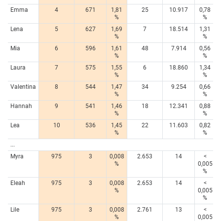
Emma
4
671
1,81
25
10.917
0,78
%
%
Lena
5
627
1,69
7
18.514
1,31
%
%
Mia
6
596
1,61
48
7.914
0,56
%
%
Laura
7
575
1,55
6
18.860
1,34
%
%
Valentina
8
544
1,47
34
9.254
0,66
%
%
Hannah
9
541
1,46
18
12.341
0,88
%
%
Lea
10
536
1,45
22
11.603
0,82
%
%
...
Myra
975
3
0,008
2.653
14
<
%
0,005
%
Eleah
975
3
0,008
2.653
14
<
%
0,005
%
Lile
975
3
0,008
2.761
13
<
%
0,005