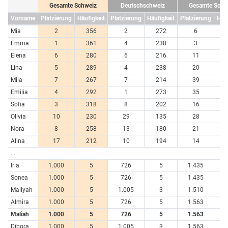
Gesamte Schweiz
Deutschschweiz
Gesamte Schw
Vorname
Platzierung
Häufigkeit
Platzierung
Häufigkeit
Platzierung
Häuf
Mia
2
356
2
272
6
7
Emma
1
361
4
238
3
7
Elena
6
280
6
216
11
6
Lina
5
289
4
238
20
4
Mila
7
267
7
214
39
3
Emilia
4
292
1
273
35
3
Sofia
3
318
8
202
16
5
Olivia
10
230
29
135
28
4
Nora
8
258
13
180
21
4
Alina
17
212
10
194
14
5
...
Iria
1.000
5
726
5
1.435
Sonea
1.000
5
726
5
1.435
Maliyah
1.000
5
1.005
3
1.510
Almira
1.000
5
726
5
1.563
Maliah
1.000
5
726
5
1.563
Dibora
1.000
5
1.005
3
1.563