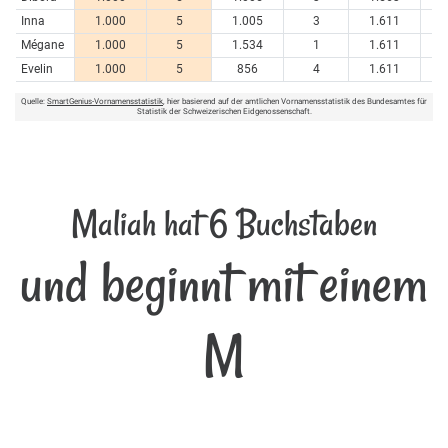
Inna
1.000
5
1.005
3
1.611
Mégane
1.000
5
1.534
1
1.611
Evelin
1.000
5
856
4
1.611
Quelle:
SmartGenius-Vornamensstatistik
, hier basierend auf der amtlichen Vornamensstatistik des Bundesamtes für
Statistik der Schweizerischen Eidgenossenschaft.
Maliah hat 6 Buchstaben
und beginnt mit einem
M