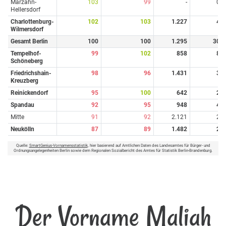
Marzahn-
103
99
-
0
Hellersdorf
Charlottenburg-
102
103
1.227
4
Wilmersdorf
Gesamt Berlin
100
100
1.295
30
Tempelhof-
99
102
858
8
Schöneberg
Friedrichshain-
98
96
1.431
3
Kreuzberg
Reinickendorf
95
100
642
2
Spandau
92
95
948
4
Mitte
91
92
2.121
2
Neukölln
87
89
1.482
2
Quelle:
SmartGenius-Vornamensstatistik
, hier basierend auf Amtlichen Daten des Landesamtes für Bürger- und
Ordnungsangelegenheiten Berlin sowie dem Regionalen Sozialbericht des Amtes für Statistik Berlin-Brandenburg.
Der Vorname Maliah