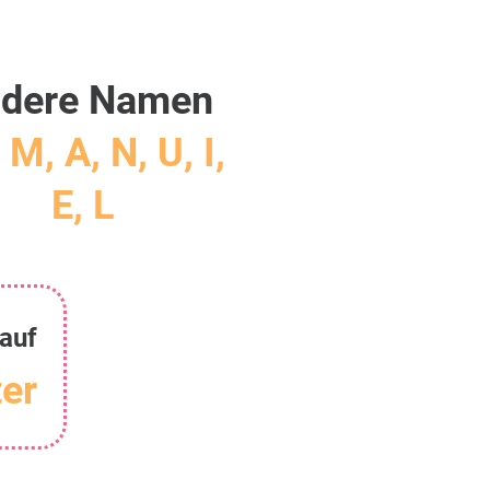
dere Namen
 M, A, N, U, I,
E, L
auf
er