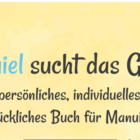
iel
sucht das Gl
persönliches, individuelle
ückliches Buch für Manui