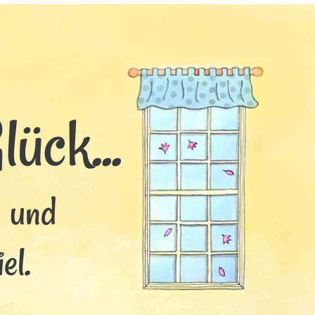
ück...
s und
el.