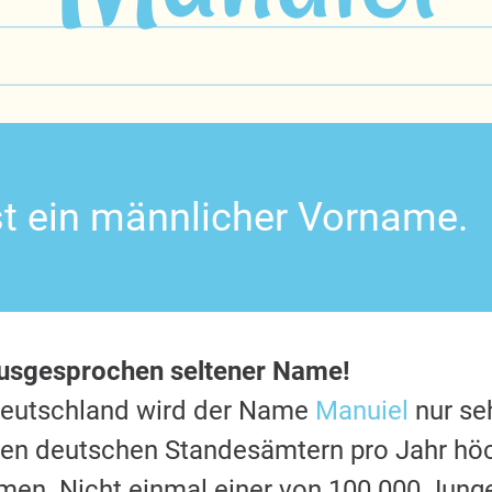
st ein männlicher Vorname.
ausgesprochen seltener Name!
Deutschland wird der Name
Manuiel
nur se
 den deutschen Standesämtern pro Jahr hö
en. Nicht einmal einer von 100.000 Jung