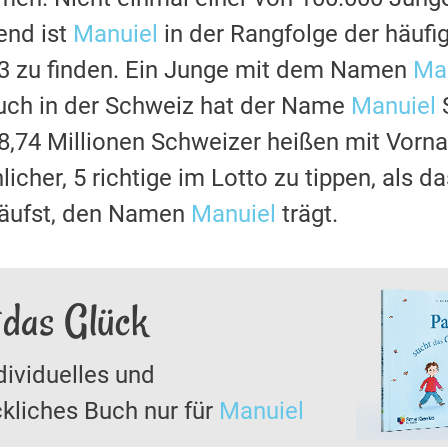
nd ist
Manuiel
in der Rangfolge der häuf
03 zu finden. Ein Junge mit dem Namen
Ma
uch in der Schweiz hat der Name
Manuiel
S
8,74 Millionen Schweizer heißen mit Vor
licher, 5 richtige im Lotto zu tippen, als 
läufst, den Namen
Manuiel
trägt.
 das Glück
dividuelles und
kliches Buch nur für
Manuiel