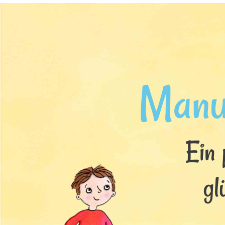
Manu
Ein 
gl