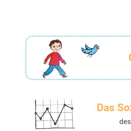
Das So
des