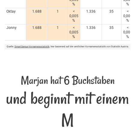
%
%
Oktay
1.688
1
<
1.336
35
<
0,005
0,005
%
%
Jonny
1.688
1
<
1.336
35
<
0,005
0,005
%
%
Quelle:
SmartGenius-Vornamensstatistik
, hier basierend auf der amtlichen Vornamensstatistik von Statistik Austria.
Marjan hat 6 Buchstaben
und beginnt mit einem
M