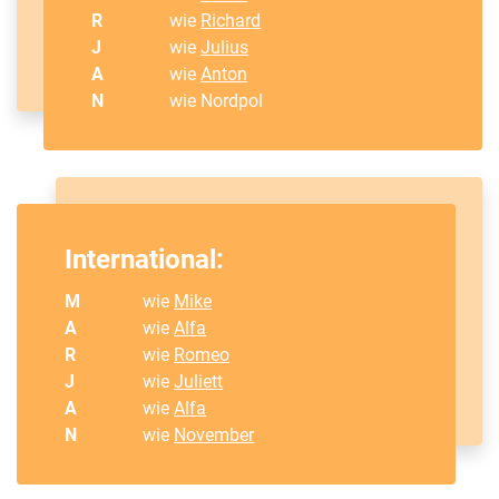
R
wie
Richard
J
wie
Julius
A
wie
Anton
N
wie Nordpol
International:
M
wie
Mike
A
wie
Alfa
R
wie
Romeo
J
wie
Juliett
A
wie
Alfa
N
wie
November