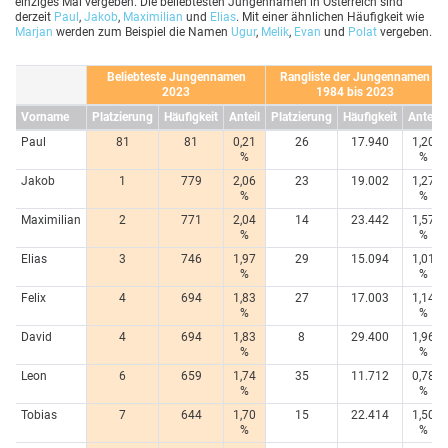
einziges Mal vergeben. Die beliebtesten Jungennamen in Österreich sind
derzeit
Paul
,
Jakob
,
Maximilian
und
Elias
. Mit einer ähnlichen Häufigkeit wie
Marjan
werden zum Beispiel die Namen
Ugur
,
Melik
,
Evan
und
Polat
vergeben.
Beliebteste Jungennamen
Rangliste der Jungennamen
2023
1984 bis 2023
Vorname
Platzierung
Häufigkeit
Anteil
Platzierung
Häufigkeit
Anteil
Paul
81
81
0,21
26
17.940
1,20
%
%
Jakob
1
779
2,06
23
19.002
1,27
%
%
Maximilian
2
771
2,04
14
23.442
1,57
%
%
Elias
3
746
1,97
29
15.094
1,01
%
%
Felix
4
694
1,83
27
17.003
1,14
%
%
David
4
694
1,83
8
29.400
1,96
%
%
Leon
6
659
1,74
35
11.712
0,78
%
%
Tobias
7
644
1,70
15
22.414
1,50
%
%