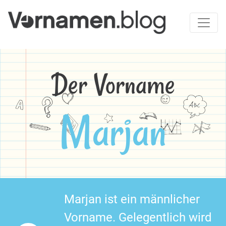
Der Vorname
Marjan
Marjan ist ein männlicher
Vorname. Gelegentlich wird