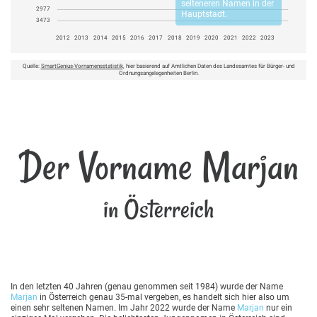
selteneren Namen in der
2977
Hauptstadt.
3473
2012
2013
2014
2015
2016
2017
2018
2019
2020
2021
2022
2023
Quelle:
SmartGenius-Vornamensstatistik
, hier basierend auf Amtlichen Daten des Landesamtes für Bürger- und
Ordnungsangelegenheiten Berlin.
Der Vorname Marjan
in Österreich
In den letzten 40 Jahren (genau genommen seit 1984) wurde der Name
Marjan
in Österreich genau 35-mal vergeben, es handelt sich hier also um
einen sehr seltenen Namen. Im Jahr 2022 wurde der Name
Marjan
nur ein