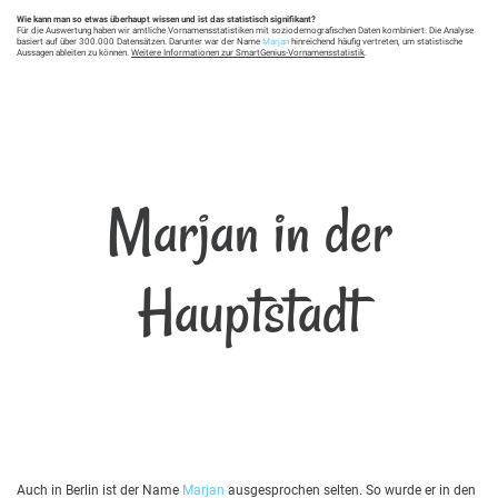
Wie kann man so etwas überhaupt wissen und ist das statistisch signifikant?
Für die Auswertung haben wir amtliche Vornamensstatistiken mit soziodemografischen Daten kombiniert. Die Analyse
basiert auf über 300.000 Datensätzen. Darunter war der Name
Marjan
hinreichend häufig vertreten, um statistische
Aussagen ableiten zu können.
Weitere Informationen zur SmartGenius-Vornamensstatistik
.
Marjan in der
Hauptstadt
Auch in Berlin ist der Name
Marjan
ausgesprochen selten. So wurde er in den