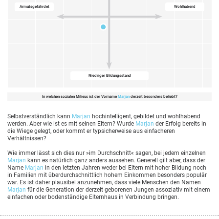
Armutsgefährdet
Wohlhabend
Niedriger Bildungsstand
In welchen sozialen Milieus ist der Vorname
Marjan
derzeit besonders beliebt?
Selbstverständlich kann
Marjan
hochintelligent, gebildet und wohlhabend
werden. Aber wie ist es mit seinen Eltern? Wurde
Marjan
der Erfolg bereits in
die Wiege gelegt, oder kommt er typsicherweise aus einfacheren
Verhältnissen?
Wie immer lässt sich dies nur »im Durchschnitt« sagen, bei jedem einzelnen
Marjan
kann es natürlich ganz anders aussehen. Generell gilt aber, dass der
Name
Marjan
in den letzten Jahren weder bei Eltern mit hoher Bildung noch
in Familien mit überdurchschnittlich hohem Einkommen besonders populär
war. Es ist daher plausibel anzunehmen, dass viele Menschen den Namen
Marjan
für die Generation der derzeit geborenen Jungen assoziativ mit einem
einfachen oder bodenständige Elternhaus in Verbindung bringen.