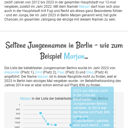
zwölf Jahren von 2012 bis 2023 in der gesamten Hauptstadt nur 12-mal
vergeben, zuletzt im Jahr 2022. Mit dem Namen
Marjan
darf man sich also
auch in der Hauptstadt mit Fug und Recht als etwas ganz Besonderes fühlen
- und ein Junge, der im Jahr 2023 in Berlin Marjan genannt wird, hat gute
Chancen, im gesamten Jahrgang der einzige mit diesem Namen zu sein.
Seltene Jungennamen in Berlin - wie zum
Beispiel
Marjan
...
Die Liste der beliebtesten Jungennamen Berlins wurde im Jahr 2023 von
Alexander
(Platz 1),
Emil
(Platz 2),
Paul
(Platz 3) und
Elias
(Platz 4)
angeführt. Der Name
Marjan
ist in dieser Rangliste nicht zu finden, weil er
2023 in Berlin kein einziges Mal vergeben wurde - im Beliebtheitsranking des
Jahres 2014 war er aber schon einmal auf Platz 896 zu finden.
2023 war
Marjan
nicht
in der Liste der
Marjan
in der Liste der beliebtesten Jungennamen Berlins
beliebtesten
Jungennamen Berlins
1
vertreten. In 2014 war
497
der Name mit Platz 896
993
bisher am
1489
»populärsten«, gehörte
1985
aber auch damit zu den
2481