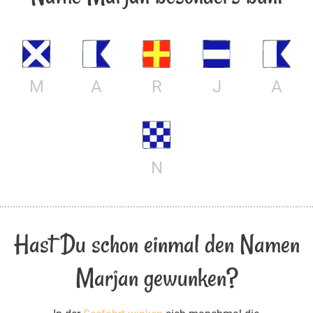
M
A
R
J
A
N
Hast Du schon einmal den Namen
Marjan gewunken?