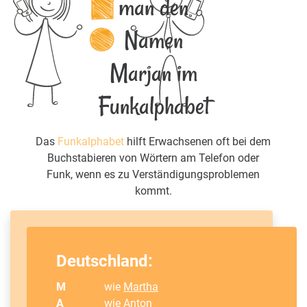
man den
Namen
Marjan im
Funkalphabet
Das
Funkalphabet
hilft Erwachsenen oft bei dem
Buchstabieren von Wörtern am Telefon oder
Funk, wenn es zu Verständigungsproblemen
kommt.
Deutschland:
M
wie
Martha
A
wie
Anton