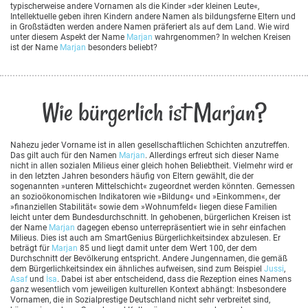
typischerweise andere Vornamen als die Kinder »der kleinen Leute«,
Intellektuelle geben ihren Kindern andere Namen als bildungsferne Eltern und
in Großstädten werden andere Namen präferiert als auf dem Land. Wie wird
unter diesem Aspekt der Name
Marjan
wahrgenommen? In welchen Kreisen
ist der Name
Marjan
besonders beliebt?
Wie bürgerlich ist Marjan?
Nahezu jeder Vorname ist in allen gesellschaftlichen Schichten anzutreffen.
Das gilt auch für den Namen
Marjan
. Allerdings erfreut sich dieser Name
nicht in allen sozialen Milieus einer gleich hohen Beliebtheit. Vielmehr wird er
in den letzten Jahren besonders häufig von Eltern gewählt, die der
sogenannten »unteren Mittelschicht« zugeordnet werden könnten. Gemessen
an sozioökonomischen Indikatoren wie »Bildung« und »Einkommen«, der
»finanziellen Stabilität« sowie dem »Wohnumfeld« liegen diese Familien
leicht unter dem Bundesdurchschnitt. In gehobenen, bürgerlichen Kreisen ist
der Name
Marjan
dagegen ebenso unterrepräsentiert wie in sehr einfachen
Milieus. Dies ist auch am SmartGenius Bürgerlichkeitsindex abzulesen. Er
beträgt für
Marjan
85 und liegt damit unter dem Wert 100, der dem
Durchschnitt der Bevölkerung entspricht. Andere Jungennamen, die gemäß
dem Bürgerlichkeitsindex ein ähnliches aufweisen, sind zum Beispiel
Jussi
,
Asaf
und
İsa
. Dabei ist aber entscheidend, dass die Rezeption eines Namens
ganz wesentlich vom jeweiligen kulturellen Kontext abhängt: Insbesondere
Vornamen, die in Sozialprestige Deutschland nicht sehr verbreitet sind,