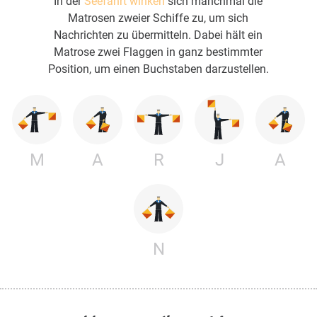
In der
Seefahrt winken
sich manchmal die
Matrosen zweier Schiffe zu, um sich
Nachrichten zu übermitteln. Dabei hält ein
Matrose zwei Flaggen in ganz bestimmter
Position, um einen Buchstaben darzustellen.
M
A
R
J
A
N