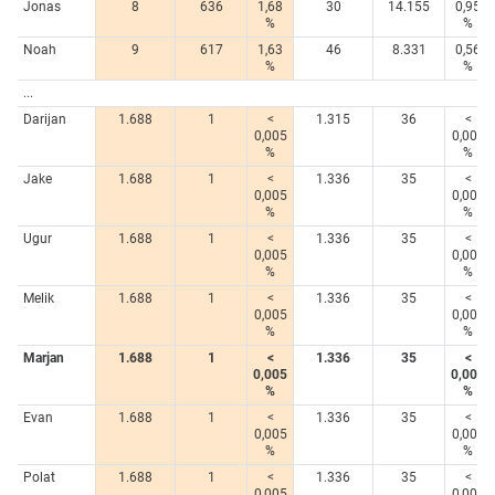
Jonas
8
636
1,68
30
14.155
0,95
%
%
Noah
9
617
1,63
46
8.331
0,56
%
%
...
Darijan
1.688
1
<
1.315
36
<
0,005
0,005
%
%
Jake
1.688
1
<
1.336
35
<
0,005
0,005
%
%
Ugur
1.688
1
<
1.336
35
<
0,005
0,005
%
%
Melik
1.688
1
<
1.336
35
<
0,005
0,005
%
%
Marjan
1.688
1
<
1.336
35
<
0,005
0,005
%
%
Evan
1.688
1
<
1.336
35
<
0,005
0,005
%
%
Polat
1.688
1
<
1.336
35
<
0,005
0,005