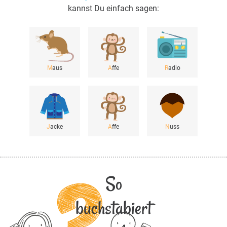
kannst Du einfach sagen:
M
aus
A
ffe
R
adio
J
acke
A
ffe
N
uss
So
buchstabiert