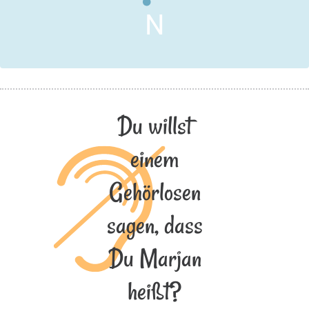
N
Du willst
einem
Gehörlosen
sagen, dass
Du Marjan
heißt?