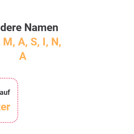
dere Namen
 M, A, S, I, N,
A
auf
er