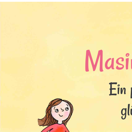
Masi
Ein 
gl