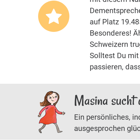
Dementspreche
auf Platz 19.4
Besonderes! Äh
Schweizern tr
Solltest Du m
passieren, das
Masina sucht 
Ein persönliches, in
ausgesprochen glüc