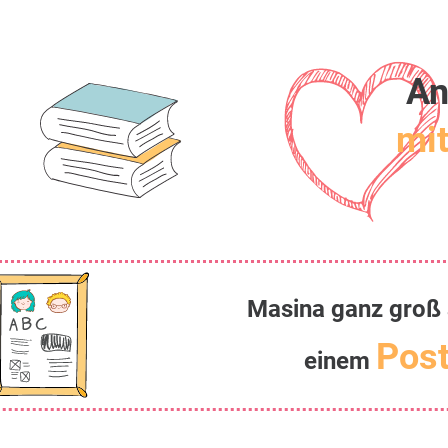
An
mit
Masina ganz groß 
Post
einem