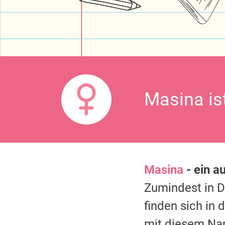
Masina is
Masina
- ein a
Zumindest in 
finden sich in
mit diesem Na