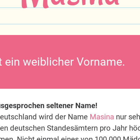
t ein weiblicher Vorname.
usgesprochen seltener Name!
Deutschland wird der Name
Masina
nur seh
 den deutschen Standesämtern pro Jahr hö
men. Nicht einmal eines von 100.000 Mäd