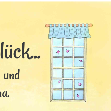
ück...
s und
na.