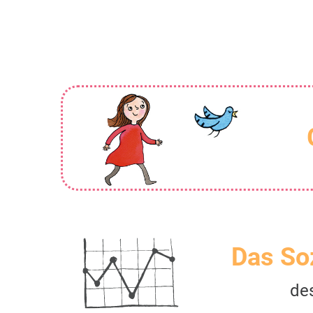
Das So
de