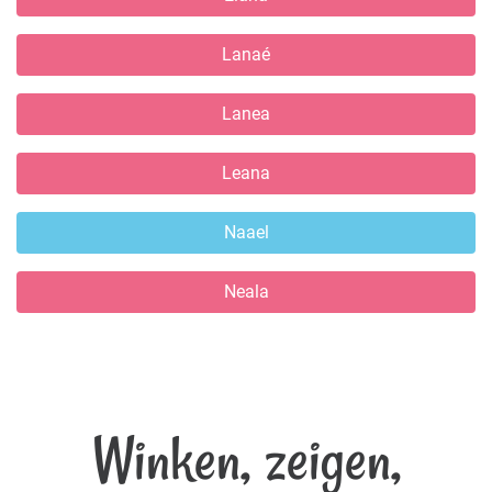
Lanaé
Lanea
Leana
Naael
Neala
Winken, zeigen,