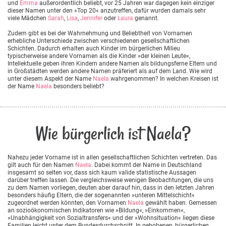
und
Emma
außerordentlich beliebt, vor 25 Jahren war dagegen kein einziger
dieser Namen unter den »Top 20« anzutreffen, dafür wurden damals sehr
viele Mädchen
Sarah
,
Lisa
,
Jennifer
oder
Laura
genannt.
Zudem gibt es bei der Wahrnehmung und Beliebtheit von Vornamen
erhebliche Unterschiede zwischen verschiedenen gesellschaftlichen
Schichten. Dadurch erhalten auch Kinder im bürgerlichen Milieu
typischerweise andere Vornamen als die Kinder »der kleinen Leute«,
Intellektuelle geben ihren Kindern andere Namen als bildungsferne Eltern und
in Großstädten werden andere Namen präferiert als auf dem Land. Wie wird
unter diesem Aspekt der Name
Naela
wahrgenommen? In welchen Kreisen ist
der Name
Naela
besonders beliebt?
Wie bürgerlich ist Naela?
Nahezu jeder Vorname ist in allen gesellschaftlichen Schichten vertreten. Das
gilt auch für den Namen
Naela
. Dabei kommt der Name in Deutschland
insgesamt so selten vor, dass sich kaum valide statistische Aussagen
darüber treffen lassen. Die vergleichsweise wenigen Beobachtungen, die uns
zu dem Namen vorliegen, deuten aber darauf hin, dass in den letzten Jahren
besonders häufig Eltern, die der sogenannten »unteren Mittelschicht«
zugeordnet werden könnten, den Vornamen
Naela
gewählt haben. Gemessen
an sozioökonomischen Indikatoren wie »Bildung«, »Einkommen«,
»Unabhängigkeit von Sozialtransfers« und der »Wohnsituation« liegen diese
Familien leicht unter dem Bundesdurchschnitt. In gehobenen, bürgerlichen