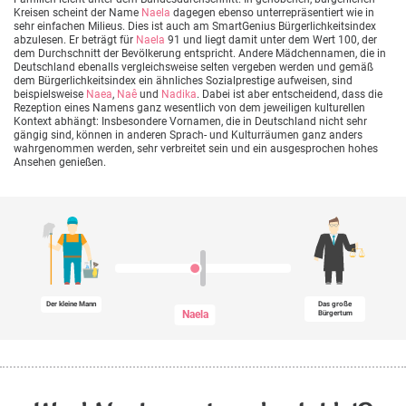
Kreisen scheint der Name
Naela
dagegen ebenso unterrepräsentiert wie in
sehr einfachen Milieus. Dies ist auch am SmartGenius Bürgerlichkeitsindex
abzulesen. Er beträgt für
Naela
91 und liegt damit unter dem Wert 100, der
dem Durchschnitt der Bevölkerung entspricht. Andere Mädchennamen, die in
Deutschland ebenalls vergleichsweise selten vergeben werden und gemäß
dem Bürgerlichkeitsindex ein ähnliches Sozialprestige aufweisen, sind
beispielsweise
Naea
,
Naê
und
Nadika
. Dabei ist aber entscheidend, dass die
Rezeption eines Namens ganz wesentlich von dem jeweiligen kulturellen
Kontext abhängt: Insbesondere Vornamen, die in Deutschland nicht sehr
gängig sind, können in anderen Sprach- und Kulturräumen ganz anders
wahrgenommen werden, sehr verbreitet sein und ein ausgesprochen hohes
Ansehen genießen.
Der kleine Mann
Das große
Naela
Bürgertum