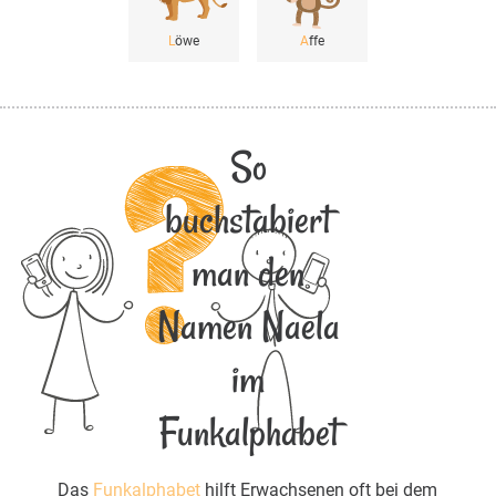
L
öwe
A
ffe
So
buchstabiert
man den
Namen Naela
im
Funkalphabet
Das
Funkalphabet
hilft Erwachsenen oft bei dem