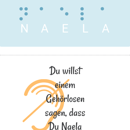
N
A
E
L
A
Du willst
einem
Gehörlosen
sagen, dass
Du Naela