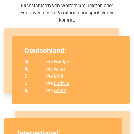
Buchstabieren von Wörtern am Telefon oder
Funk, wenn es zu Verständigungsproblemen
kommt.
Deutschland:
N
wie Nordpol
A
wie
Anton
E
wie
Emil
L
wie
Ludwig
A
wie
Anton
International: