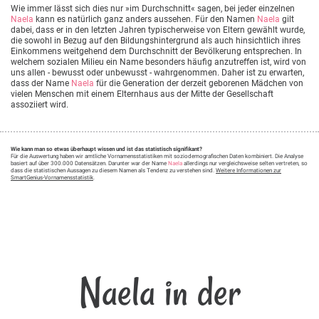
Wie immer lässt sich dies nur »im Durchschnitt« sagen, bei jeder einzelnen
Naela
kann es natürlich ganz anders aussehen. Für den Namen
Naela
gilt
dabei, dass er in den letzten Jahren typischerweise von Eltern gewählt wurde,
die sowohl in Bezug auf den Bildungshintergrund als auch hinsichtlich ihres
Einkommens weitgehend dem Durchschnitt der Bevölkerung entsprechen. In
welchem sozialen Milieu ein Name besonders häufig anzutreffen ist, wird von
uns allen - bewusst oder unbewusst - wahrgenommen. Daher ist zu erwarten,
dass der Name
Naela
für die Generation der derzeit geborenen Mädchen von
vielen Menschen mit einem Elternhaus aus der Mitte der Gesellschaft
assoziiert wird.
Wie kann man so etwas überhaupt wissen und ist das statistisch signifikant?
Für die Auswertung haben wir amtliche Vornamensstatistiken mit soziodemografischen Daten kombiniert. Die Analyse
basiert auf über 300.000 Datensätzen. Darunter war der Name
Naela
allerdings nur vergleichsweise selten vertreten, so
dass die statistischen Aussagen zu diesem Namen als Tendenz zu verstehen sind.
Weitere Informationen zur
SmartGenius-Vornamensstatistik
.
Naela in der