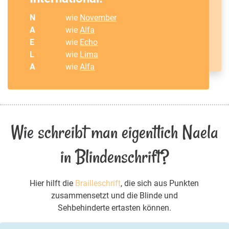
N
wie
November
A
wie
Alfa
E
wie
Echo
L
wie
Lima
A
wie
Alfa
Wie schreibt man eigentlich Naela
in Blindenschrift?
Hier hilft die
Brailleschrift
, die sich aus Punkten
zusammensetzt und die Blinde und
Sehbehinderte ertasten können.