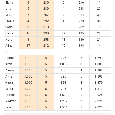
Elena
6
280
6
216
11
6
Lina
5
289
4
238
20
4
Mila
7
267
7
214
39
3
Emilia
4
292
1
273
35
3
Sofia
3
318
8
202
16
5
Olivia
10
230
29
135
28
4
Nora
8
258
13
180
21
4
Alina
17
212
10
194
14
5
...
Duana
1.000
5
726
5
1.693
Arwa
1.000
5
1.005
3
1.808
Alesia
1.000
5
856
4
1.808
Ayliz
1.000
5
726
5
1.808
Naela
1.000
5
856
4
1.870
Mireille
1.000
5
726
5
1.870
Léonor
1.000
5
1.534
1
2.025
Violette
1.000
5
1.207
2
2.025
Leïa
1.000
5
1.534
1
2.025