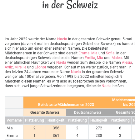
in der Schweiz
Im Jahr 2022 wurde der Name
Naela
in der gesamten Schweiz genau 5-mal
vergeben (davon 4-mal im deutschsprachigen Gebiet der Schweiz), es handelt
sich hier also um einen eher seltenen Namen. Die beliebtesten
Mädchennamen in der Schweiz sind derzeit
Emma
,
Mia
und
Sofia
, in der
deutschsprachigen Schweiz sind es die Namen
Emilia
,
Mia
und
Malea
. Mit
einer ähnlichen Häufigkeit wie
Naela
werden zum Beispiel die Namen
Alesia
,
Ayliz
,
Mireille
und
Léonor
vergeben. Schaut man weiter zurück, sieht man: In
den letzten 24 Jahren wurde der Name
Naela
in der gesamten Schweiz
weniger als 100-mal vergeben. Von 1998 bis 2022 erhielten lediglich 9
Mädchen diesen Namen, es wird also ausgesprochen selten vorkommen,
dass sich zwei junge Schweizerinnen begegnen, die beide
Naela
heißen.
Mädchennamen 
Beliebteste Mädchennamen 2023
bis 2023
Gesamte Schweiz
Deutschschweiz
Gesamte Schw
Vorname
Platzierung
Häufigkeit
Platzierung
Häufigkeit
Platzierung
Häuf
Mia
2
356
2
272
6
7
Emma
1
361
4
238
3
7