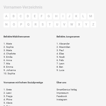
Vornamen-Verzeichnis
A
B
C
D
E
F
G
H
I
J
K
L
M
N
O
P
Q
R
S
T
U
V
W
X
Y
Z
Beliebte Mädchennamen
Beliebte Jungsnamen
1.
Marie
1.
Alexander
2.
Sophie
2.
Maximilian
3.
Maria
3.
Paul
4.
Charlotte
4.
Elias
5.
Emilia
5.
Noah
6.
Anna
6.
Felix
7.
Mia
7.
Leon
8.
Emma
8.
Ben
9.
Johanna
9.
Luca
10.
Sophia
Vornamen mit hohem Sozialprestige
Über uns
1.
Grete
SmartGenius Verlag
2.
Leevi
Impressum
3.
Freyja
Facebook
4.
Phine
Instagram
5.
Alexis