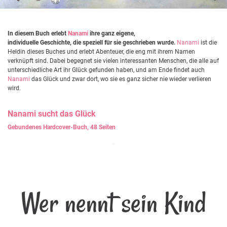
In diesem Buch erlebt
Nanami
ihre ganz eigene,
individuelle Geschichte, die speziell für sie geschrieben wurde.
Nanami
ist die
Heldin dieses Buches und erlebt Abenteuer, die eng mit ihrem Namen
verknüpft sind. Dabei begegnet sie vielen interessanten Menschen, die alle auf
unterschiedliche Art ihr Glück gefunden haben, und am Ende findet auch
Nanami
das Glück und zwar dort, wo sie es ganz sicher nie wieder verlieren
wird.
Nanami
sucht das Glück
Gebundenes Hardcover-Buch, 48 Seiten
Wer nennt sein Kind