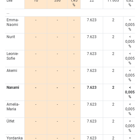
Lea
10
536
1,45
22
11.603
0,82
%
%
...
Emma-
-
-
-
7.623
2
<
Naomi
0,005
%
Nurit
-
-
-
7.623
2
<
0,005
%
Leonie-
-
-
-
7.623
2
<
Sofie
0,005
%
Akemi
-
-
-
7.623
2
<
0,005
%
Nanami
-
-
-
7.623
2
<
0,005
%
Amelia-
-
-
-
7.623
2
<
Maria
0,005
%
Ülfet
-
-
-
7.623
2
<
0,005
%
Yordanka
-
-
-
7.623
2
<