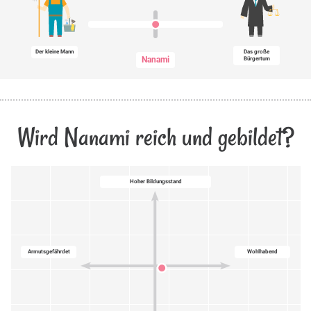
Der kleine Mann
Das große
Nanami
Bürgertum
Wird Nanami reich und gebildet?
Hoher Bildungsstand
Armutsgefährdet
Wohlhabend