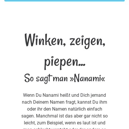
Winken, zeigen,
piepen...
So sagt man »Nanami«
Wenn Du Nanami heißt und Dich jemand
nach Deinem Namen fragt, kannst Du ihm
oder ihr den Namen natürlich einfach
sagen. Manchmal ist das aber gar nicht so
leicht, zum Beispiel, wenn es laut ist und