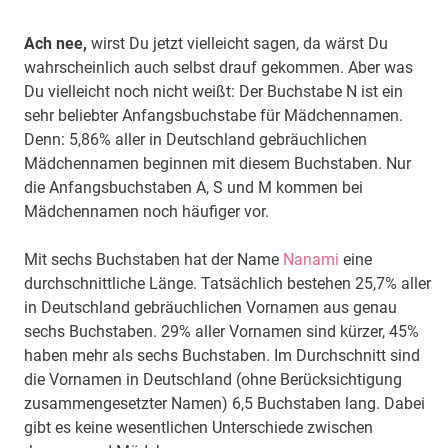
Ach nee,
wirst Du jetzt vielleicht sagen, da wärst Du
wahrscheinlich auch selbst drauf gekommen. Aber was
Du vielleicht noch nicht weißt: Der Buchstabe N ist ein
sehr beliebter Anfangsbuchstabe für Mädchennamen.
Denn: 5,86% aller in Deutschland gebräuchlichen
Mädchennamen beginnen mit diesem Buchstaben. Nur
die Anfangsbuchstaben A, S und M kommen bei
Mädchennamen noch häufiger vor.
Mit sechs Buchstaben hat der Name
Nanami
eine
durchschnittliche Länge. Tatsächlich bestehen 25,7% aller
in Deutschland gebräuchlichen Vornamen aus genau
sechs Buchstaben. 29% aller Vornamen sind kürzer, 45%
haben mehr als sechs Buchstaben. Im Durchschnitt sind
die Vornamen in Deutschland (ohne Berücksichtigung
zusammengesetzter Namen) 6,5 Buchstaben lang. Dabei
gibt es keine wesentlichen Unterschiede zwischen