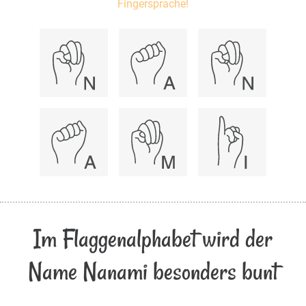
Fingersprache!
Im Flaggenalphabet wird der
Name Nanami besonders bunt