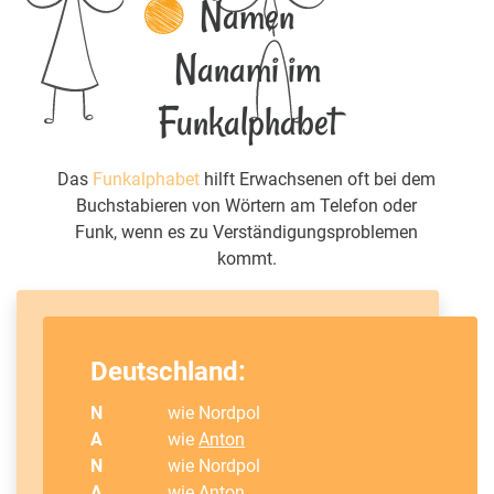
Namen
Nanami im
Funkalphabet
Das
Funkalphabet
hilft Erwachsenen oft bei dem
Buchstabieren von Wörtern am Telefon oder
Funk, wenn es zu Verständigungsproblemen
kommt.
Deutschland:
N
wie Nordpol
A
wie
Anton
N
wie Nordpol
A
wie
Anton