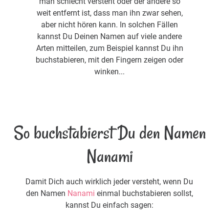
man schlecht versteht oder der andere so
weit entfernt ist, dass man ihn zwar sehen,
aber nicht hören kann. In solchen Fällen
kannst Du Deinen Namen auf viele andere
Arten mitteilen, zum Beispiel kannst Du ihn
buchstabieren, mit den Fingern zeigen oder
winken...
So buchstabierst Du den Namen
Nanami
Damit Dich auch wirklich jeder versteht, wenn Du
den Namen
Nanami
einmal buchstabieren sollst,
kannst Du einfach sagen: