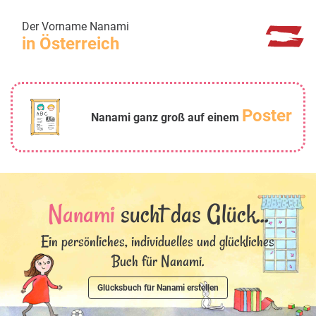
Der Vorname Nanami
in Österreich
Poster
Nanami ganz groß auf einem
Nanami
sucht das Glück...
Ein persönliches, individuelles und glückliches
Buch für Nanami.
Glücksbuch für Nanami erstellen