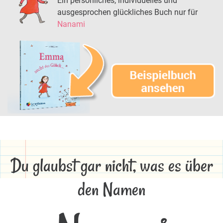
Ein persönliches, individuelles und
ausgesprochen glückliches Buch nur für
Nanami
Du glaubst gar nicht, was es über
den Namen