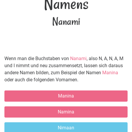
Namens
Nanami
Wenn man die Buchstaben von
Nanami
, also N, A, N, A, M
und I nimmt und neu zusammensetzt, lassen sich daraus
andere Namen bilden, zum Beispiel der Namen
Manina
oder auch die folgenden Vornamen.
Manina
Namina
Nimaan