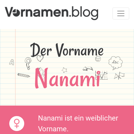
Der Vorname
Nanami
Nanami ist ein weiblicher
Vorname.