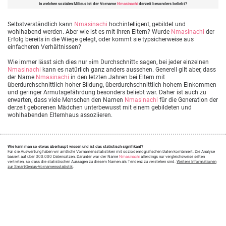
In welchen sozialen Milieus ist der Vorname
Nmasinachi
derzeit besonders beliebt?
Selbstverständlich kann
Nmasinachi
hochintelligent, gebildet und
wohlhabend werden. Aber wie ist es mit ihren Eltern? Wurde
Nmasinachi
der
Erfolg bereits in die Wiege gelegt, oder kommt sie typsicherweise aus
einfacheren Verhältnissen?
Wie immer lässt sich dies nur »im Durchschnitt« sagen, bei jeder einzelnen
Nmasinachi
kann es natürlich ganz anders aussehen. Generell gilt aber, dass
der Name
Nmasinachi
in den letzten Jahren bei Eltern mit
überdurchschnittlich hoher Bildung, überdurchschnittlich hohem Einkommen
und geringer Armutsgefährdung besonders beliebt war. Daher ist auch zu
erwarten, dass viele Menschen den Namen
Nmasinachi
für die Generation der
derzeit geborenen Mädchen unterbewusst mit einem gebildeten und
wohlhabenden Elternhaus assoziieren.
Wie kann man so etwas überhaupt wissen und ist das statistisch signifikant?
Für die Auswertung haben wir amtliche Vornamensstatistiken mit soziodemografischen Daten kombiniert. Die Analyse
basiert auf über 300.000 Datensätzen. Darunter war der Name
Nmasinachi
allerdings nur vergleichsweise selten
vertreten, so dass die statistischen Aussagen zu diesem Namen als Tendenz zu verstehen sind.
Weitere Informationen
zur SmartGenius-Vornamensstatistik
.