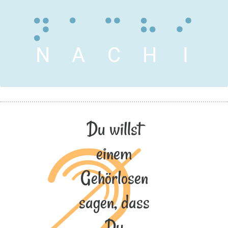
N
A
C
H
I
Du willst
einem
Gehörlosen
sagen, dass
Du