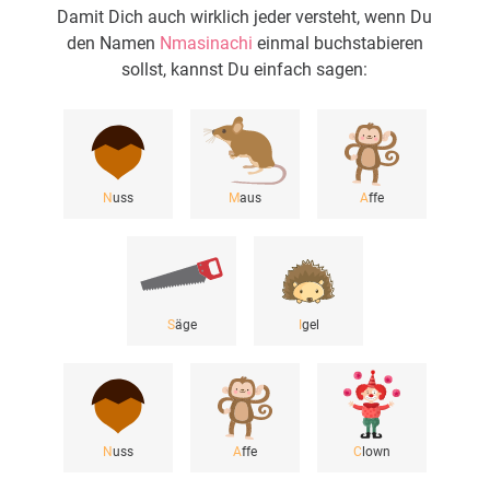
Damit Dich auch wirklich jeder versteht, wenn Du
den Namen
Nmasinachi
einmal buchstabieren
sollst, kannst Du einfach sagen:
N
uss
M
aus
A
ffe
S
äge
I
gel
N
uss
A
ffe
C
lown