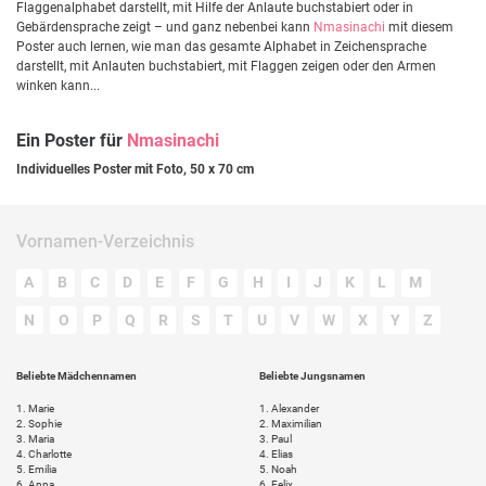
Flaggenalphabet darstellt, mit Hilfe der Anlaute buchstabiert oder in
Gebärdensprache zeigt – und ganz nebenbei kann
Nmasinachi
mit diesem
Poster auch lernen, wie man das gesamte Alphabet in Zeichensprache
darstellt, mit Anlauten buchstabiert, mit Flaggen zeigen oder den Armen
winken kann...
Ein Poster für
Nmasinachi
Individuelles Poster mit Foto, 50 x 70 cm
Vornamen-Verzeichnis
A
B
C
D
E
F
G
H
I
J
K
L
M
N
O
P
Q
R
S
T
U
V
W
X
Y
Z
Beliebte Mädchennamen
Beliebte Jungsnamen
1.
Marie
1.
Alexander
2.
Sophie
2.
Maximilian
3.
Maria
3.
Paul
4.
Charlotte
4.
Elias
5.
Emilia
5.
Noah
6.
Anna
6.
Felix