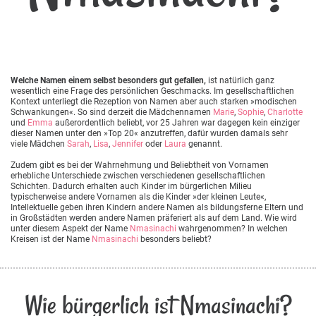
Welche Namen einem selbst besonders gut gefallen,
ist natürlich ganz
wesentlich eine Frage des persönlichen Geschmacks. Im gesellschaftlichen
Kontext unterliegt die Rezeption von Namen aber auch starken »modischen
Schwankungen«. So sind derzeit die Mädchennamen
Marie
,
Sophie
,
Charlotte
und
Emma
außerordentlich beliebt, vor 25 Jahren war dagegen kein einziger
dieser Namen unter den »Top 20« anzutreffen, dafür wurden damals sehr
viele Mädchen
Sarah
,
Lisa
,
Jennifer
oder
Laura
genannt.
Zudem gibt es bei der Wahrnehmung und Beliebtheit von Vornamen
erhebliche Unterschiede zwischen verschiedenen gesellschaftlichen
Schichten. Dadurch erhalten auch Kinder im bürgerlichen Milieu
typischerweise andere Vornamen als die Kinder »der kleinen Leute«,
Intellektuelle geben ihren Kindern andere Namen als bildungsferne Eltern und
in Großstädten werden andere Namen präferiert als auf dem Land. Wie wird
unter diesem Aspekt der Name
Nmasinachi
wahrgenommen? In welchen
Kreisen ist der Name
Nmasinachi
besonders beliebt?
Wie bürgerlich ist Nmasinachi?