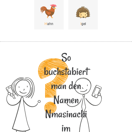
H
ahn
I
gel
So
buchstabiert
man den
Namen
Nmasinachi
im