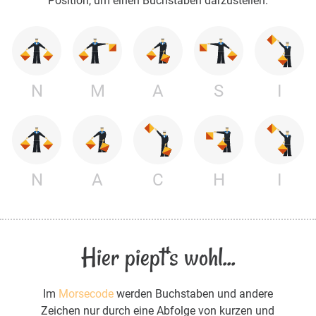
Position, um einen Buchstaben darzustellen.
N
M
A
S
I
N
A
C
H
I
Hier piept's wohl...
Im
Morsecode
werden Buchstaben und andere
Zeichen nur durch eine Abfolge von kurzen und