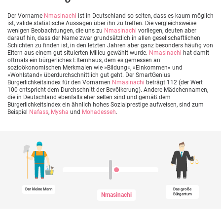
Der Vorname
Nmasinachi
ist in Deutschland so selten, dass es kaum möglich
ist, valide statistische Aussagen über ihn zu treffen. Die vergleichsweise
wenigen Beobachtungen, die uns zu
Nmasinachi
vorliegen, deuten aber
darauf hin, dass der Name zwar grundsätzlich in allen gesellschaftlichen
Schichten zu finden ist, in den letzten Jahren aber ganz besonders häufig von
Eltern aus einem gut situierten Milieu gewählt wurde.
Nmasinachi
hat damit
oftmals ein bürgerliches Elternhaus, dem es gemessen an
sozioökonomischen Merkmalen wie »Bildung«, »Einkommen« und
»Wohlstand« überdurchschnittlich gut geht. Der SmartGenius
Bürgerlichkeitsindex für den Vornamen
Nmasinachi
beträgt 112 (der Wert
100 entspricht dem Durchschnitt der Bevölkerung). Andere Mädchennamen,
die in Deutschland ebenfalls eher selten sind und gemäß dem
Bürgerlichkeitsindex ein ähnlich hohes Sozialprestige aufweisen, sind zum
Beispiel
Nafass
,
Mysha
und
Mohadesseh
.
Der kleine Mann
Das große
Nmasinachi
Bürgertum