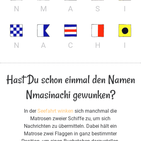
N
M
A
S
I
N
A
C
H
I
Hast Du schon einmal den Namen
Nmasinachi gewunken?
In der
Seefahrt winken
sich manchmal die
Matrosen zweier Schiffe zu, um sich
Nachrichten zu übermitteln. Dabei hält ein
Matrose zwei Flaggen in ganz bestimmter