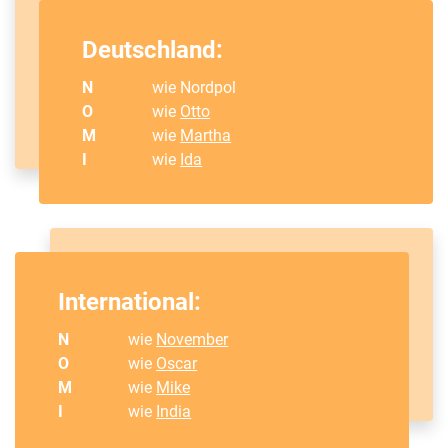
Deutschland:
N
wie Nordpol
O
wie
Otto
M
wie
Martha
I
wie
Ida
International:
N
wie
November
O
wie
Oscar
M
wie
Mike
I
wie
India