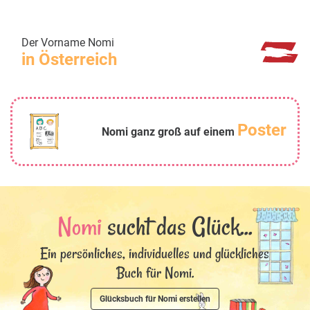
Der Vorname Nomi
in Österreich
Poster
Nomi ganz groß auf einem
Nomi
sucht das Glück...
Ein persönliches, individuelles und glückliches
Buch für Nomi.
Glücksbuch für Nomi erstellen