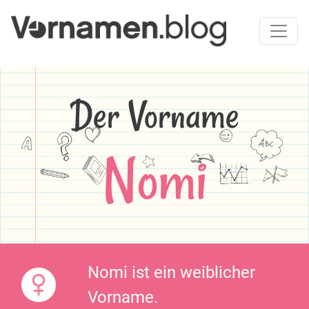
Der Vorname
Nomi
Nomi ist ein weiblicher
Vorname.