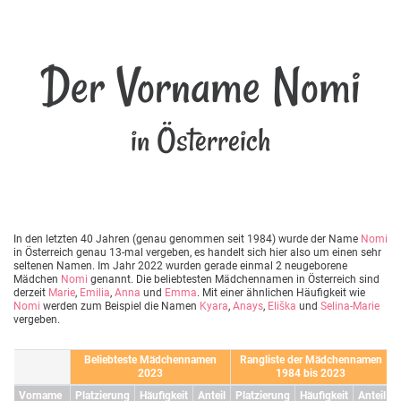
Der Vorname Nomi
in Österreich
In den letzten 40 Jahren (genau genommen seit 1984) wurde der Name
Nomi
in Österreich genau 13-mal vergeben, es handelt sich hier also um einen sehr
seltenen Namen. Im Jahr 2022 wurden gerade einmal 2 neugeborene
Mädchen
Nomi
genannt. Die beliebtesten Mädchennamen in Österreich sind
derzeit
Marie
,
Emilia
,
Anna
und
Emma
. Mit einer ähnlichen Häufigkeit wie
Nomi
werden zum Beispiel die Namen
Kyara
,
Anays
,
Eliška
und
Selina-Marie
vergeben.
Beliebteste Mädchennamen
Rangliste der Mädchennamen
2023
1984 bis 2023
Vorname
Platzierung
Häufigkeit
Anteil
Platzierung
Häufigkeit
Anteil