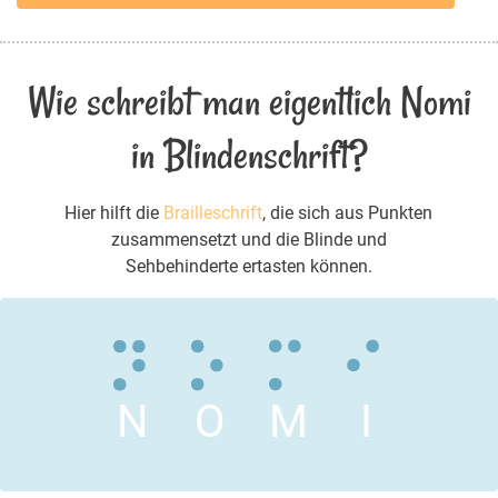
Wie schreibt man eigentlich Nomi
in Blindenschrift?
Hier hilft die
Brailleschrift
, die sich aus Punkten
zusammensetzt und die Blinde und
Sehbehinderte ertasten können.
N
O
M
I