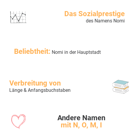
Das Sozialprestige
des Namens Nomi
Beliebtheit:
Nomi in der Hauptstadt
Verbreitung von
Länge & Anfangsbuchstaben
Andere Namen
mit N, O, M, I