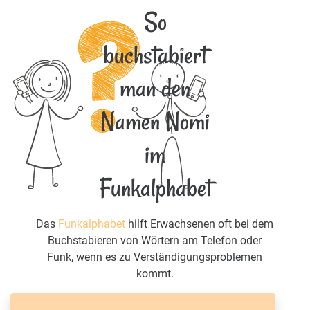
So
buchstabiert
man den
Namen Nomi
im
Funkalphabet
Das
Funkalphabet
hilft Erwachsenen oft bei dem
Buchstabieren von Wörtern am Telefon oder
Funk, wenn es zu Verständigungsproblemen
kommt.