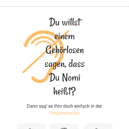
Du willst
einem
Gehörlosen
sagen, dass
Du Nomi
heißt?
Dann sag‘ es ihm doch einfach in der
Fingersprache!