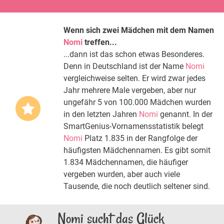
Wenn sich zwei Mädchen mit dem Namen
Nomi
treffen...
...dann ist das schon etwas Besonderes.
Denn in Deutschland ist der Name
Nomi
vergleichweise selten. Er wird zwar jedes
Jahr mehrere Male vergeben, aber nur
ungefähr 5 von 100.000 Mädchen wurden
in den letzten Jahren
Nomi
genannt. In der
SmartGenius-Vornamensstatistik belegt
Nomi
Platz 1.835 in der Rangfolge der
häufigsten Mädchennamen. Es gibt somit
1.834 Mädchennamen, die häufiger
vergeben wurden, aber auch viele
Tausende, die noch deutlich seltener sind.
Nomi sucht das Glück