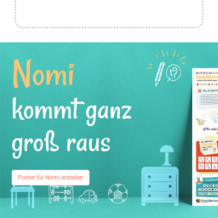
Nomi
kommt ganz
groß raus
Poster für Nomi erstellen