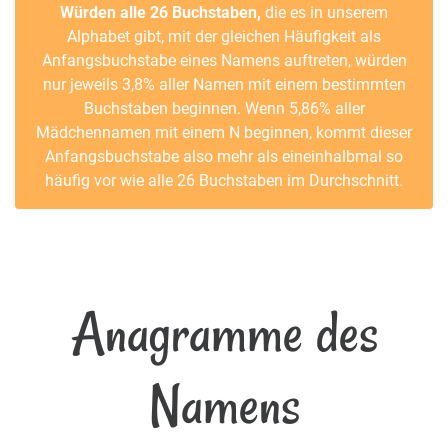
Würden alle 26 Buchstaben,
die es in unserem
Alphabet gibt, mit der gleichen Häufigkeit als
Anfangsbuchstabe eines Namens auftreten, würden
nur jeweils 3,8% aller Namen mit einem bestimmten
Buchstaben beginnen. Wenn 5,86% aller
Mädchennamen mit einem N beginnen, kommt dieser
Anfangsbuchstabe also mehr als eineinhalbmal so
häufig vor wie alle 26 Buchstaben im Durchschnitt.
Anagramme des
Namens