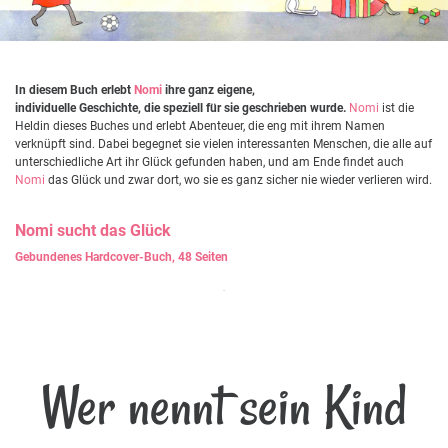
In diesem Buch erlebt
Nomi
ihre ganz eigene,
individuelle Geschichte, die speziell für sie geschrieben wurde.
Nomi
ist die
Heldin dieses Buches und erlebt Abenteuer, die eng mit ihrem Namen
verknüpft sind. Dabei begegnet sie vielen interessanten Menschen, die alle auf
unterschiedliche Art ihr Glück gefunden haben, und am Ende findet auch
Nomi
das Glück und zwar dort, wo sie es ganz sicher nie wieder verlieren wird.
Nomi
sucht das Glück
Gebundenes Hardcover-Buch, 48 Seiten
Wer nennt sein Kind