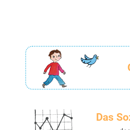
Das So