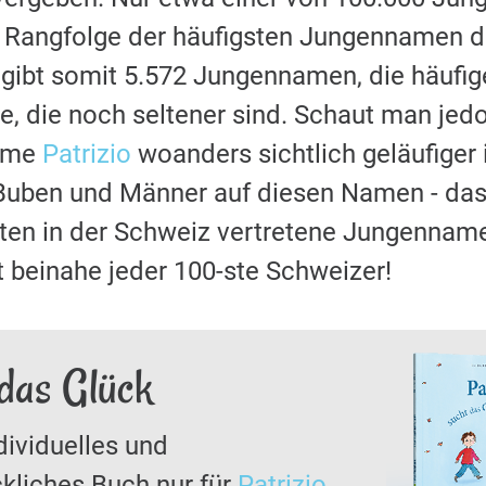
r Rangfolge der häufigsten Jungennamen de
s gibt somit 5.572 Jungennamen, die häufi
e, die noch seltener sind. Schaut man je
name
Patrizio
woanders sichtlich geläufiger i
uben und Männer auf diesen Namen - das i
ten in der Schweiz vertretene Jungenname
 beinahe jeder 100-ste Schweizer!
 das Glück
dividuelles und
kliches Buch nur für
Patrizio