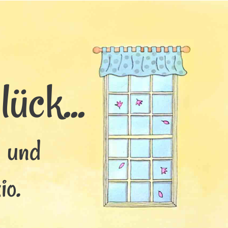
ück...
s und
io.