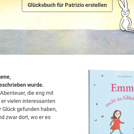
Glücksbuch für Patrizio erstellen
gene,
 geschrieben wurde.
 Abenteuer, die eng mit
er vielen interessanten
hr Glück gefunden haben,
d zwar dort, wo er es