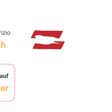
izio
ch
 auf
er