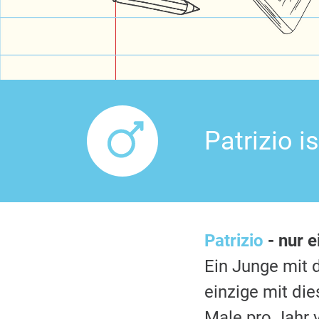
Patrizio 
Patrizio
- nur e
Ein Junge mi
einzige mit di
Male pro Jahr 