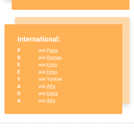
International:
P
wie
Papa
R
wie
Romeo
E
wie
Echo
E
wie
Echo
Y
wie Yankee
A
wie
Alfa
D
wie
Delta
A
wie
Alfa