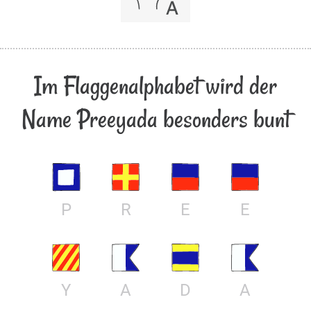
Im Flaggenalphabet wird der
Name Preeyada besonders bunt
P
R
E
E
Y
A
D
A