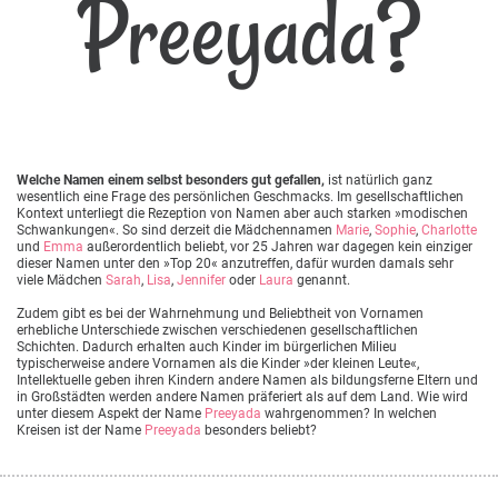
Preeyada?
Welche Namen einem selbst besonders gut gefallen,
ist natürlich ganz
wesentlich eine Frage des persönlichen Geschmacks. Im gesellschaftlichen
Kontext unterliegt die Rezeption von Namen aber auch starken »modischen
Schwankungen«. So sind derzeit die Mädchennamen
Marie
,
Sophie
,
Charlotte
und
Emma
außerordentlich beliebt, vor 25 Jahren war dagegen kein einziger
dieser Namen unter den »Top 20« anzutreffen, dafür wurden damals sehr
viele Mädchen
Sarah
,
Lisa
,
Jennifer
oder
Laura
genannt.
Zudem gibt es bei der Wahrnehmung und Beliebtheit von Vornamen
erhebliche Unterschiede zwischen verschiedenen gesellschaftlichen
Schichten. Dadurch erhalten auch Kinder im bürgerlichen Milieu
typischerweise andere Vornamen als die Kinder »der kleinen Leute«,
Intellektuelle geben ihren Kindern andere Namen als bildungsferne Eltern und
in Großstädten werden andere Namen präferiert als auf dem Land. Wie wird
unter diesem Aspekt der Name
Preeyada
wahrgenommen? In welchen
Kreisen ist der Name
Preeyada
besonders beliebt?