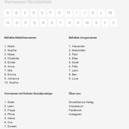
Vornamen-Verzeichnis
A
B
C
D
E
F
G
H
I
J
K
L
M
N
O
P
Q
R
S
T
U
V
W
X
Y
Z
Beliebte Mädchennamen
Beliebte Jungsnamen
1.
Marie
1.
Alexander
2.
Sophie
2.
Maximilian
3.
Maria
3.
Paul
4.
Charlotte
4.
Elias
5.
Emilia
5.
Noah
6.
Anna
6.
Felix
7.
Mia
7.
Leon
8.
Emma
8.
Ben
9.
Johanna
9.
Luca
10.
Sophia
Vornamen mit hohem Sozialprestige
Über uns
1.
Grete
SmartGenius Verlag
2.
Leevi
Impressum
3.
Freyja
Facebook
4.
Phine
Instagram
5.
Alexis
6.
Ove
7.
Doreen