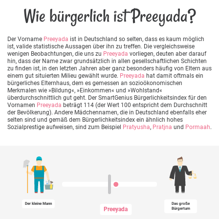
Wie bürgerlich ist Preeyada?
Der Vorname
Preeyada
ist in Deutschland so selten, dass es kaum möglich
ist, valide statistische Aussagen über ihn zu treffen. Die vergleichsweise
wenigen Beobachtungen, die uns zu
Preeyada
vorliegen, deuten aber darauf
hin, dass der Name zwar grundsätzlich in allen gesellschaftlichen Schichten
zu finden ist, in den letzten Jahren aber ganz besonders häufig von Eltern aus
einem gut situierten Milieu gewählt wurde.
Preeyada
hat damit oftmals ein
bürgerliches Elternhaus, dem es gemessen an sozioökonomischen
Merkmalen wie »Bildung«, »Einkommen« und »Wohlstand«
überdurchschnittlich gut geht. Der SmartGenius Bürgerlichkeitsindex für den
Vornamen
Preeyada
beträgt 114 (der Wert 100 entspricht dem Durchschnitt
der Bevölkerung). Andere Mädchennamen, die in Deutschland ebenfalls eher
selten sind und gemäß dem Bürgerlichkeitsindex ein ähnlich hohes
Sozialprestige aufweisen, sind zum Beispiel
Pratyusha
,
Pratjna
und
Pormaah
.
Der kleine Mann
Das große
Preeyada
Bürgertum