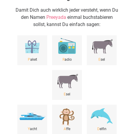
Damit Dich auch wirklich jeder versteht, wenn Du
den Namen
Preeyada
einmal buchstabieren
sollst, kannst Du einfach sagen:
P
aket
R
adio
E
sel
E
sel
Y
acht
A
ffe
D
elfin