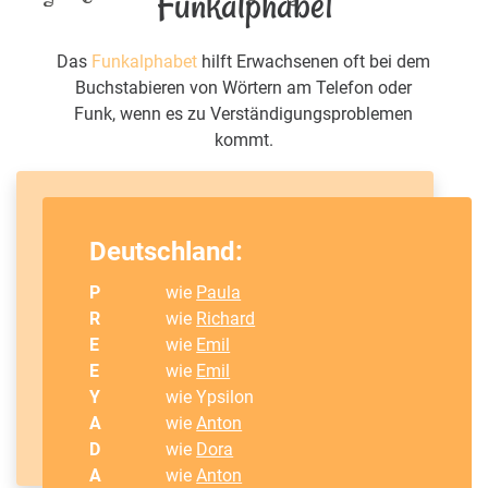
Funkalphabet
Das
Funkalphabet
hilft Erwachsenen oft bei dem
Buchstabieren von Wörtern am Telefon oder
Funk, wenn es zu Verständigungsproblemen
kommt.
Deutschland:
P
wie
Paula
R
wie
Richard
E
wie
Emil
E
wie
Emil
Y
wie Ypsilon
A
wie
Anton
D
wie
Dora
A
wie
Anton