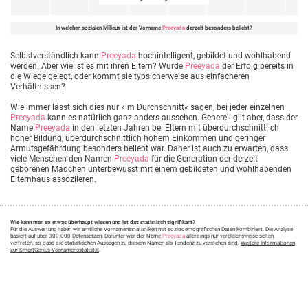
In welchen sozialen Milieus ist der Vorname
Preeyada
derzeit besonders beliebt?
Selbstverständlich kann
Preeyada
hochintelligent, gebildet und wohlhabend
werden. Aber wie ist es mit ihren Eltern? Wurde
Preeyada
der Erfolg bereits in
die Wiege gelegt, oder kommt sie typsicherweise aus einfacheren
Verhältnissen?
Wie immer lässt sich dies nur »im Durchschnitt« sagen, bei jeder einzelnen
Preeyada
kann es natürlich ganz anders aussehen. Generell gilt aber, dass der
Name
Preeyada
in den letzten Jahren bei Eltern mit überdurchschnittlich
hoher Bildung, überdurchschnittlich hohem Einkommen und geringer
Armutsgefährdung besonders beliebt war. Daher ist auch zu erwarten, dass
viele Menschen den Namen
Preeyada
für die Generation der derzeit
geborenen Mädchen unterbewusst mit einem gebildeten und wohlhabenden
Elternhaus assoziieren.
Wie kann man so etwas überhaupt wissen und ist das statistisch signifikant?
Für die Auswertung haben wir amtliche Vornamensstatistiken mit soziodemografischen Daten kombiniert. Die Analyse
basiert auf über 300.000 Datensätzen. Darunter war der Name
Preeyada
allerdings nur vergleichsweise selten
vertreten, so dass die statistischen Aussagen zu diesem Namen als Tendenz zu verstehen sind.
Weitere Informationen
zur SmartGenius-Vornamensstatistik
.