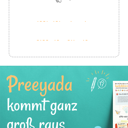
Preeyada
kommt ganz
groß raus