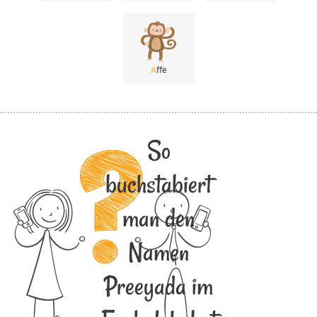
A
ffe
So
buchstabiert
man den
Namen
Preeyada im