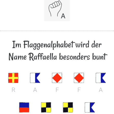
Im Flaggenalphabet wird der
Name Raffaella besonders bunt
R
A
F
F
A