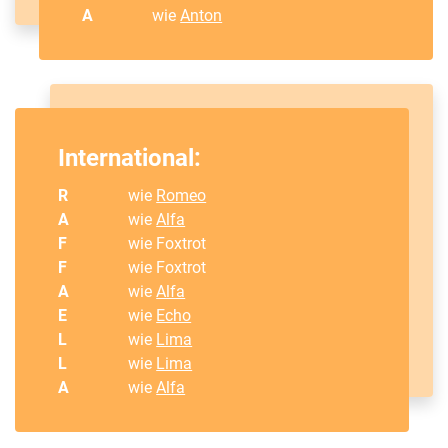
A
wie
Anton
International:
R
wie
Romeo
A
wie
Alfa
F
wie Foxtrot
F
wie Foxtrot
A
wie
Alfa
E
wie
Echo
L
wie
Lima
L
wie
Lima
A
wie
Alfa