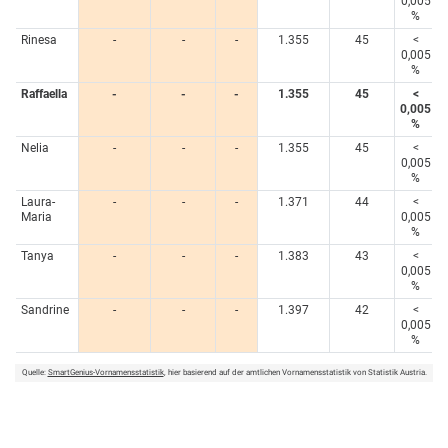
0,005
%
Rinesa
-
-
-
1.355
45
<
0,005
%
Raffaella
-
-
-
1.355
45
<
0,005
%
Nelia
-
-
-
1.355
45
<
0,005
%
Laura-
-
-
-
1.371
44
<
Maria
0,005
%
Tanya
-
-
-
1.383
43
<
0,005
%
Sandrine
-
-
-
1.397
42
<
0,005
%
Quelle:
SmartGenius-Vornamensstatistik
, hier basierend auf der amtlichen Vornamensstatistik von Statistik Austria.