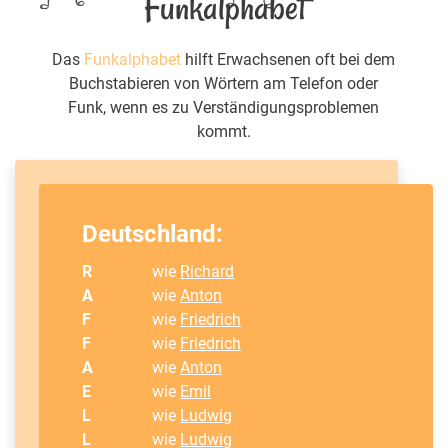
Funkalphabet
Das
Funkalphabet
hilft Erwachsenen oft bei dem
Buchstabieren von Wörtern am Telefon oder
Funk, wenn es zu Verständigungsproblemen
kommt.
Deutschland:
R
wie
Richard
A
wie
Anton
F
wie
Friedrich
F
wie
Friedrich
A
wie
Anton
E
wie
Emil
L
wie
Ludwig
L
wie
Ludwig