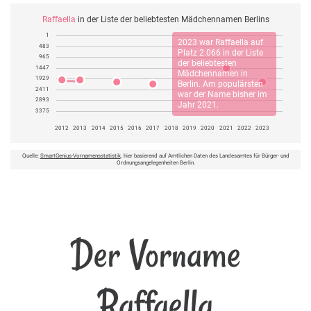
Raffaella
in der Liste der beliebtesten Mädchennamen Berlins
1
2023 war
Raffaella
auf
483
Platz 2.066 in der Liste
965
der beliebtesten
1447
Mädchennamen in
1929
Berlin. Am populärsten
2411
war der Name bisher im
2893
Jahr 2021.
3375
2012
2013
2014
2015
2016
2017
2018
2019
2020
2021
2022
2023
Quelle:
SmartGenius-Vornamensstatistik
, hier basierend auf Amtlichen Daten des Landesamtes für Bürger- und
Ordnungsangelegenheiten Berlin.
Der Vorname
Raffaella