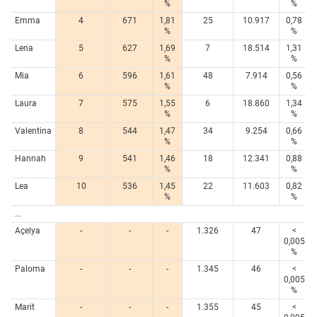
%
%
Emma
4
671
1,81
25
10.917
0,78
%
%
Lena
5
627
1,69
7
18.514
1,31
%
%
Mia
6
596
1,61
48
7.914
0,56
%
%
Laura
7
575
1,55
6
18.860
1,34
%
%
Valentina
8
544
1,47
34
9.254
0,66
%
%
Hannah
9
541
1,46
18
12.341
0,88
%
%
Lea
10
536
1,45
22
11.603
0,82
%
%
...
Açelya
-
-
-
1.326
47
<
0,005
%
Paloma
-
-
-
1.345
46
<
0,005
%
Marit
-
-
-
1.355
45
<