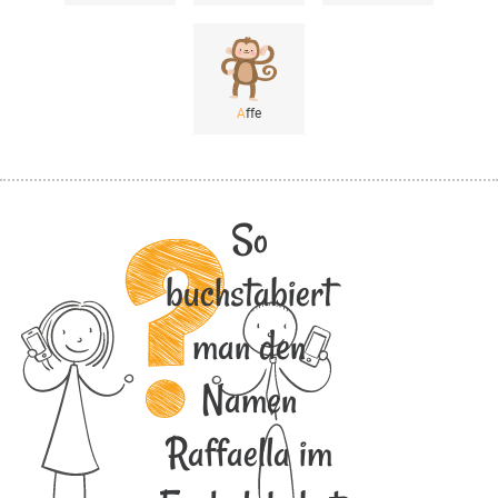
A
ffe
So
buchstabiert
man den
Namen
Raffaella im