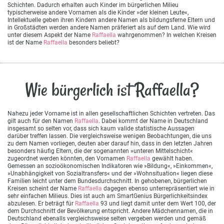
Schichten. Dadurch erhalten auch Kinder im bürgerlichen Milieu
typischerweise andere Vornamen als die Kinder »der kleinen Leute«,
Intellektuelle geben ihren Kindern andere Namen als bildungsferne Eltern und
in Großstädten werden andere Namen präferiert als auf dem Land. Wie wird
unter diesem Aspekt der Name
Raffaella
wahrgenommen? In welchen Kreisen
ist der Name
Raffaella
besonders beliebt?
Wie bürgerlich ist Raffaella?
Nahezu jeder Vorname ist in allen gesellschaftlichen Schichten vertreten. Das
gilt auch für den Namen
Raffaella
. Dabei kommt der Name in Deutschland
insgesamt so selten vor, dass sich kaum valide statistische Aussagen
darüber treffen lassen. Die vergleichsweise wenigen Beobachtungen, die uns
zu dem Namen vorliegen, deuten aber darauf hin, dass in den letzten Jahren
besonders häufig Eltern, die der sogenannten »unteren Mittelschicht«
zugeordnet werden könnten, den Vornamen
Raffaella
gewählt haben.
Gemessen an sozioökonomischen Indikatoren wie »Bildung«, »Einkommen«,
»Unabhängigkeit von Sozialtransfers« und der »Wohnsituation« liegen diese
Familien leicht unter dem Bundesdurchschnitt. In gehobenen, bürgerlichen
Kreisen scheint der Name
Raffaella
dagegen ebenso unterrepräsentiert wie in
sehr einfachen Milieus. Dies ist auch am SmartGenius Bürgerlichkeitsindex
abzulesen. Er beträgt für
Raffaella
93 und liegt damit unter dem Wert 100, der
dem Durchschnitt der Bevölkerung entspricht. Andere Mädchennamen, die in
Deutschland ebenalls vergleichsweise selten vergeben werden und gemäß