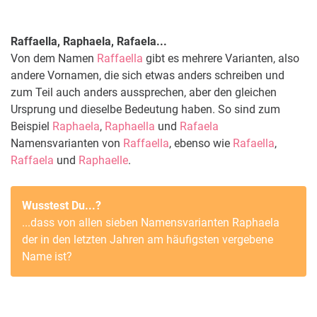
Raffaella, Raphaela, Rafaela...
Von dem Namen
Raffaella
gibt es mehrere Varianten, also
andere Vornamen, die sich etwas anders schreiben und
zum Teil auch anders aussprechen, aber den gleichen
Ursprung und dieselbe Bedeutung haben. So sind zum
Beispiel
Raphaela
,
Raphaella
und
Rafaela
Namensvarianten von
Raffaella
, ebenso wie
Rafaella
,
Raffaela
und
Raphaelle
.
Wusstest Du...?
...dass von allen sieben Namensvarianten
Raphaela
der in den letzten Jahren am häufigsten vergebene
Name ist?