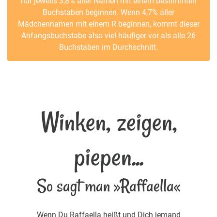
nur jeweils 3,8% aller Namen mit einem bestimmten
Buchstaben beginnen. Wenn 4,7% aller
Mädchennamen mit einem R beginnen, kommt dieser
Anfangsbuchstabe also viel häufiger vor als alle 26
Buchstaben im Durchschnitt.
Winken, zeigen,
piepen...
So sagt man »Raffaella«
Wenn Du Raffaella heißt und Dich jemand