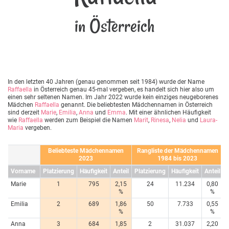
in Österreich
In den letzten 40 Jahren (genau genommen seit 1984) wurde der Name
Raffaella
in Österreich genau 45-mal vergeben, es handelt sich hier also um
einen sehr seltenen Namen. Im Jahr 2022 wurde kein einziges neugeborenes
Mädchen
Raffaella
genannt. Die beliebtesten Mädchennamen in Österreich
sind derzeit
Marie
,
Emilia
,
Anna
und
Emma
. Mit einer ähnlichen Häufigkeit
wie
Raffaella
werden zum Beispiel die Namen
Marit
,
Rinesa
,
Nelia
und
Laura-
Maria
vergeben.
Beliebteste Mädchennamen
Rangliste der Mädchennamen
2023
1984 bis 2023
Vorname
Platzierung
Häufigkeit
Anteil
Platzierung
Häufigkeit
Anteil
Marie
1
795
2,15
24
11.234
0,80
%
%
Emilia
2
689
1,86
50
7.733
0,55
%
%
Anna
3
684
1,85
2
31.037
2,20