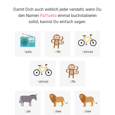
Damit Dich auch wirklich jeder versteht, wenn Du
den Namen
Raffaella
einmal buchstabieren
sollst, kannst Du einfach sagen:
R
adio
A
ffe
F
ahrrad
F
ahrrad
A
ffe
E
sel
L
öwe
L
öwe