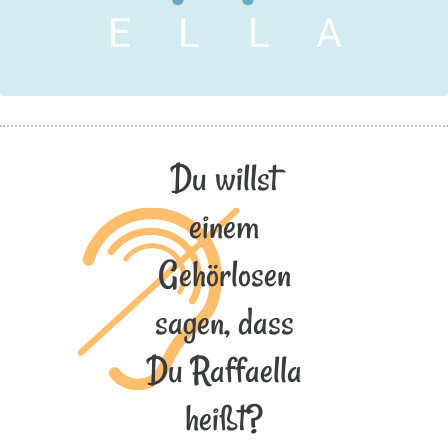
E
L
L
A
Du willst
einem
Gehörlosen
sagen, dass
Du Raffaella
heißt?