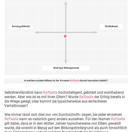
Armutsgefährdet
Wohlhabend
Niedriger Bildungsstand
In welchen sozialen Milieus ist der Vorname
Raffaella
derzeit besonders beliebt?
Selbstverständlich kann
Raffaella
hochintelligent, gebildet und wohlhabend
werden. Aber wie ist es mit ihren Eltern? Wurde
Raffaella
der Erfolg bereits in
die Wiege gelegt, oder kommt sie typsicherweise aus einfacheren
Verhältnissen?
Wie immer lässt sich dies nur »im Durchschnitt« sagen, bei jeder einzelnen
Raffaella
kann es natürlich ganz anders aussehen. Für den Namen
Raffaella
gilt dabei, dass er in den letzten Jahren typischerweise von Eltern gewählt
wurde, die sowohl in Bezug auf den Bildungshintergrund als auch hinsichtlich