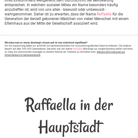
ihres Einkommens weitgehend dem Durchschnitt der Bevölkerung
entsprechen. In welchem sozialen Milieu ein Name besonders häufig
anzutreffen ist, wird von uns allen - bewusst oder unbewusst -
wahrgenommen. Daher ist zu erwarten, dass der Name
Raffaella
für die
Generation der derzeit geborenen Mädchen von vielen Menschen mit einem
Elternhaus aus der Mitte der Gesellschaft assoziiert wird.
Wie kann man so etwas überhaupt wissen und ist das statistisch signifikant?
Für die Auswertung haben wir amtliche Vornamensstatistiken mit soziodemografischen Daten kombiniert. Die Analyse
basiert auf über 300.000 Datensätzen. Darunter war der Name
Raffaella
allerdings nur vergleichsweise selten vertreten,
so dass die statistischen Aussagen zu diesem Namen als Tendenz zu verstehen sind.
Weitere Informationen zur
SmartGenius-Vornamensstatistik
.
Raffaella in der
Hauptstadt