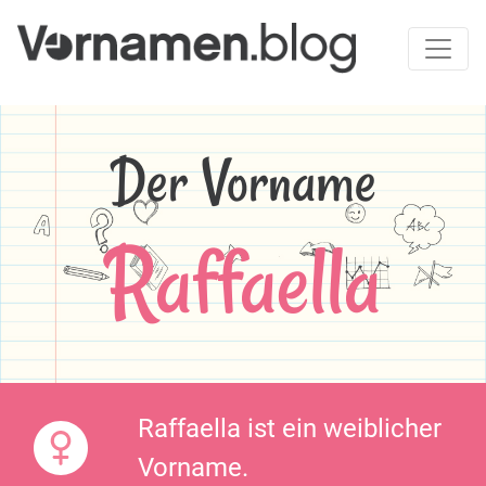
Der Vorname
Raffaella
Raffaella ist ein weiblicher
Vorname.