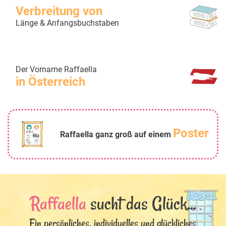
Verbreitung von
Länge & Anfangsbuchstaben
Der Vorname Raffaella
in Österreich
Poster
Raffaella ganz groß auf einem
Raffaella
sucht das Glück...
Ein persönliches, individuelles und glückliches