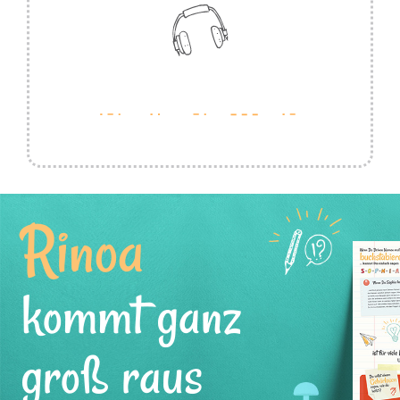
Rinoa
kommt ganz
groß raus