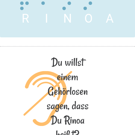
R
I
N
O
A
Du willst
einem
Gehörlosen
sagen, dass
Du Rinoa
heißt?