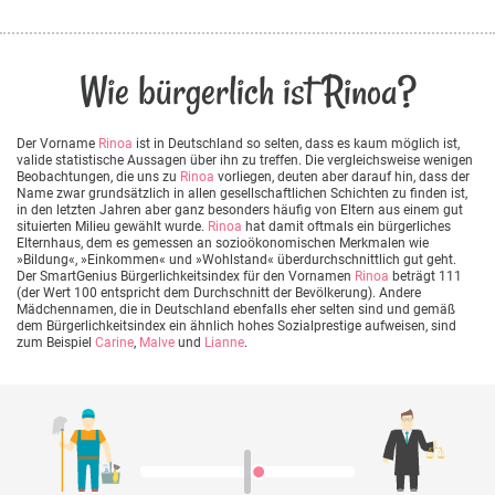
Wie bürgerlich ist Rinoa?
Der Vorname
Rinoa
ist in Deutschland so selten, dass es kaum möglich ist,
valide statistische Aussagen über ihn zu treffen. Die vergleichsweise wenigen
Beobachtungen, die uns zu
Rinoa
vorliegen, deuten aber darauf hin, dass der
Name zwar grundsätzlich in allen gesellschaftlichen Schichten zu finden ist,
in den letzten Jahren aber ganz besonders häufig von Eltern aus einem gut
situierten Milieu gewählt wurde.
Rinoa
hat damit oftmals ein bürgerliches
Elternhaus, dem es gemessen an sozioökonomischen Merkmalen wie
»Bildung«, »Einkommen« und »Wohlstand« überdurchschnittlich gut geht.
Der SmartGenius Bürgerlichkeitsindex für den Vornamen
Rinoa
beträgt 111
(der Wert 100 entspricht dem Durchschnitt der Bevölkerung). Andere
Mädchennamen, die in Deutschland ebenfalls eher selten sind und gemäß
dem Bürgerlichkeitsindex ein ähnlich hohes Sozialprestige aufweisen, sind
zum Beispiel
Carine
,
Malve
und
Lianne
.