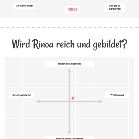
Der kleine Mann
Das große
Rinoa
Bürgertum
Wird Rinoa reich und gebildet?
Hoher Bildungsstand
Armutsgefährdet
Wohlhabend
Niedriger Bildungsstand