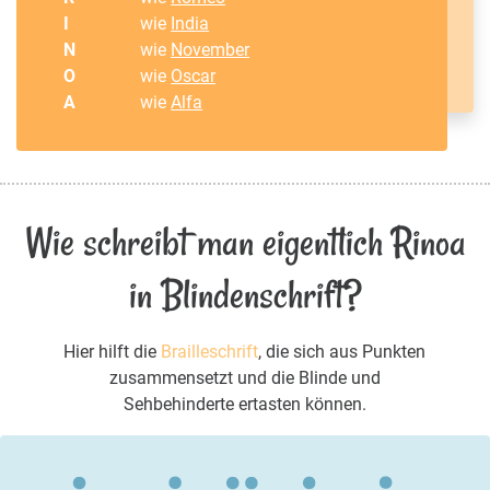
I
wie
India
N
wie
November
O
wie
Oscar
A
wie
Alfa
Wie schreibt man eigentlich Rinoa
in Blindenschrift?
Hier hilft die
Brailleschrift
, die sich aus Punkten
zusammensetzt und die Blinde und
Sehbehinderte ertasten können.