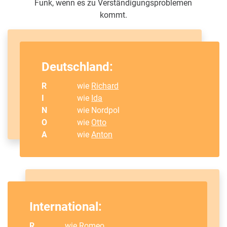
Funk, wenn es zu Verständigungsproblemen
kommt.
Deutschland:
R
wie
Richard
I
wie
Ida
N
wie Nordpol
O
wie
Otto
A
wie
Anton
International:
R
wie
Romeo