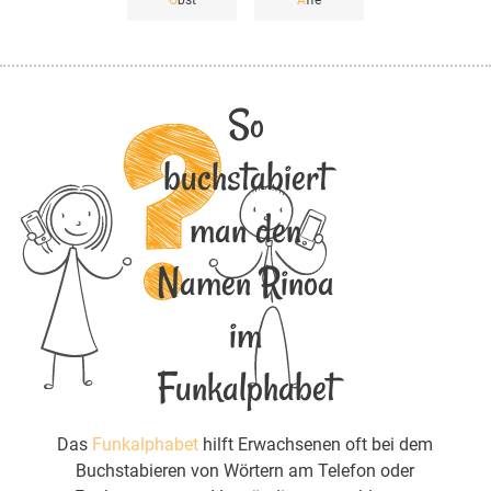
O
bst
A
ffe
So
buchstabiert
man den
Namen Rinoa
im
Funkalphabet
Das
Funkalphabet
hilft Erwachsenen oft bei dem
Buchstabieren von Wörtern am Telefon oder