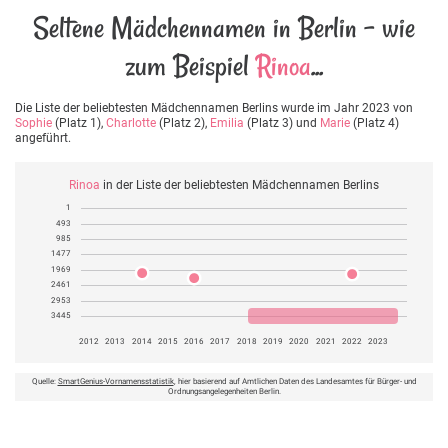
Seltene Mädchennamen in Berlin - wie
zum Beispiel
Rinoa
...
Die Liste der beliebtesten Mädchennamen Berlins wurde im Jahr 2023 von
Sophie
(Platz 1),
Charlotte
(Platz 2),
Emilia
(Platz 3) und
Marie
(Platz 4)
angeführt.
Rinoa
in der Liste der beliebtesten Mädchennamen Berlins
1
493
985
1477
1969
2461
2953
3445
2012
2013
2014
2015
2016
2017
2018
2019
2020
2021
2022
2023
Quelle:
SmartGenius-Vornamensstatistik
, hier basierend auf Amtlichen Daten des Landesamtes für Bürger- und
Ordnungsangelegenheiten Berlin.