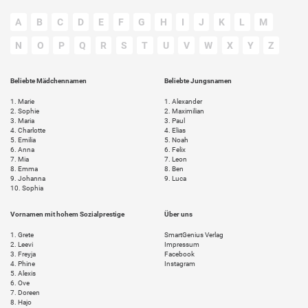
A
B
C
D
E
F
G
H
I
J
K
L
M
N
O
P
Q
R
S
T
U
V
W
X
Y
Z
Beliebte Mädchennamen
Beliebte Jungsnamen
1.
Marie
1.
Alexander
2.
Sophie
2.
Maximilian
3.
Maria
3.
Paul
4.
Charlotte
4.
Elias
5.
Emilia
5.
Noah
6.
Anna
6.
Felix
7.
Mia
7.
Leon
8.
Emma
8.
Ben
9.
Johanna
9.
Luca
10.
Sophia
Vornamen mit hohem Sozialprestige
Über uns
1.
Grete
SmartGenius Verlag
2.
Leevi
Impressum
3.
Freyja
Facebook
4.
Phine
Instagram
5.
Alexis
6.
Ove
7.
Doreen
8.
Hajo