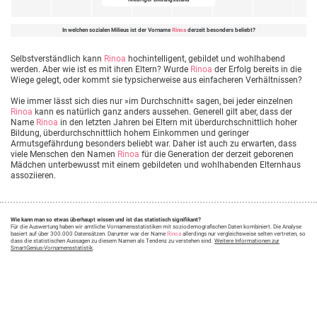
In welchen sozialen Milieus ist der Vorname
Rinoa
derzeit besonders beliebt?
Selbstverständlich kann
Rinoa
hochintelligent, gebildet und wohlhabend
werden. Aber wie ist es mit ihren Eltern? Wurde
Rinoa
der Erfolg bereits in die
Wiege gelegt, oder kommt sie typsicherweise aus einfacheren Verhältnissen?
Wie immer lässt sich dies nur »im Durchschnitt« sagen, bei jeder einzelnen
Rinoa
kann es natürlich ganz anders aussehen. Generell gilt aber, dass der
Name
Rinoa
in den letzten Jahren bei Eltern mit überdurchschnittlich hoher
Bildung, überdurchschnittlich hohem Einkommen und geringer
Armutsgefährdung besonders beliebt war. Daher ist auch zu erwarten, dass
viele Menschen den Namen
Rinoa
für die Generation der derzeit geborenen
Mädchen unterbewusst mit einem gebildeten und wohlhabenden Elternhaus
assoziieren.
Wie kann man so etwas überhaupt wissen und ist das statistisch signifikant?
Für die Auswertung haben wir amtliche Vornamensstatistiken mit soziodemografischen Daten kombiniert. Die Analyse
basiert auf über 300.000 Datensätzen. Darunter war der Name
Rinoa
allerdings nur vergleichsweise selten vertreten, so
dass die statistischen Aussagen zu diesem Namen als Tendenz zu verstehen sind.
Weitere Informationen zur
SmartGenius-Vornamensstatistik
.