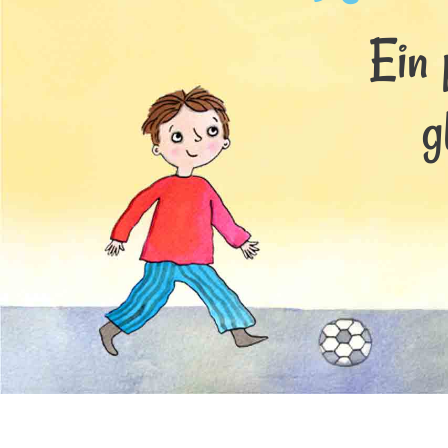
Ein 
g