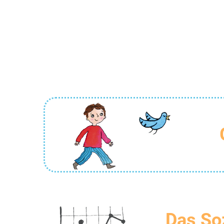
Das So