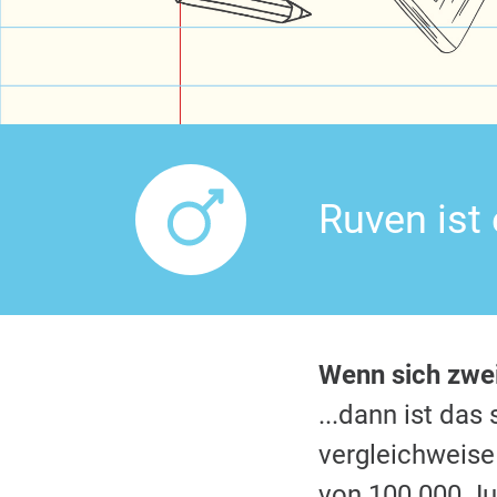
Ruven ist
Wenn sich zw
...dann ist da
vergleichweise
von 100.000 Ju