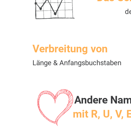
d
Verbreitung von
Länge & Anfangsbuchstaben
Andere Na
mit R, U, V, 