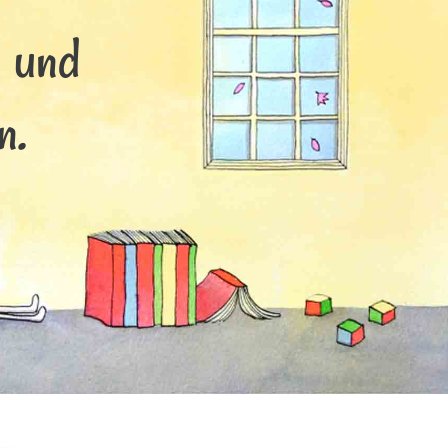
s und
n.