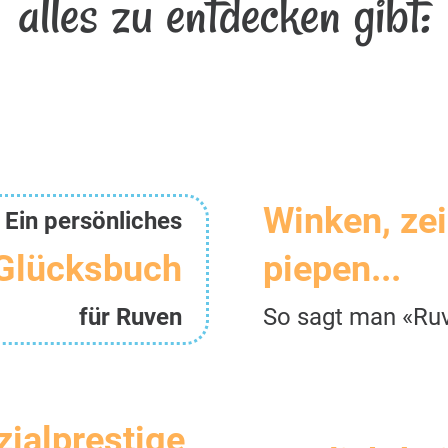
alles zu entdecken gibt:
Winken, ze
Ein persönliches
Glücksbuch
piepen...
für Ruven
So sagt man «Ru
zialprestige