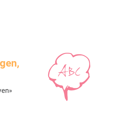
igen,
ven»