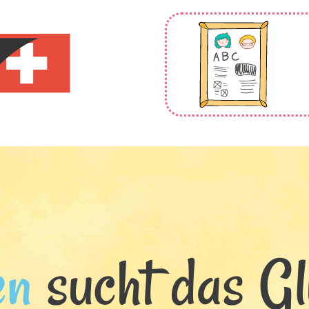
en
sucht das Glü