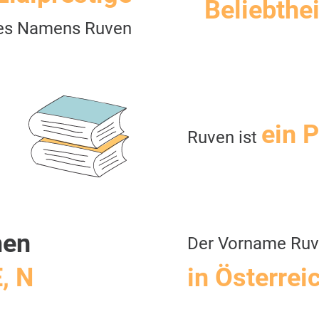
Beliebthei
es Namens Ruven
ein 
Ruven ist
men
Der Vorname Ru
E, N
in Österrei