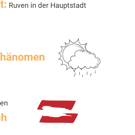
t:
Ruven in der Hauptstadt
Phänomen
ven
ch