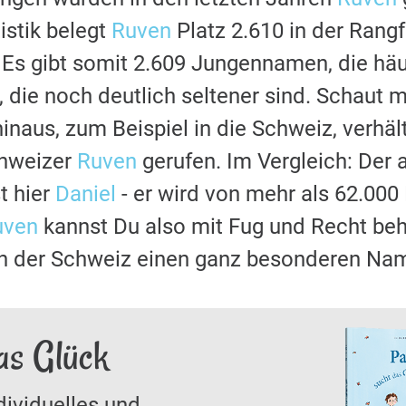
stik belegt
Ruven
Platz 2.610 in der Rangf
s gibt somit 2.609 Jungennamen, die häu
, die noch deutlich seltener sind. Schaut 
naus, zum Beispiel in die Schweiz, verhält
hweizer
Ruven
gerufen. Im Vergleich: Der 
t hier
Daniel
- er wird von mehr als 62.00
uven
kannst Du also mit Fug und Recht beh
n der Schweiz einen ganz besonderen Nam
as Glück
dividuelles und