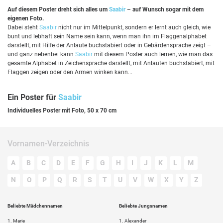
Auf diesem Poster dreht sich alles um
Saabir
– auf Wunsch sogar mit dem
eigenen Foto.
Dabei steht
Saabir
nicht nur im Mittelpunkt, sondern er lernt auch gleich, wie
bunt und lebhaft sein Name sein kann, wenn man ihn im Flaggenalphabet
darstellt, mit Hilfe der Anlaute buchstabiert oder in Gebärdensprache zeigt –
und ganz nebenbei kann
Saabir
mit diesem Poster auch lernen, wie man das
gesamte Alphabet in Zeichensprache darstellt, mit Anlauten buchstabiert, mit
Flaggen zeigen oder den Armen winken kann...
Ein Poster für
Saabir
Individuelles Poster mit Foto, 50 x 70 cm
Vornamen-Verzeichnis
A
B
C
D
E
F
G
H
I
J
K
L
M
N
O
P
Q
R
S
T
U
V
W
X
Y
Z
Beliebte Mädchennamen
Beliebte Jungsnamen
1.
Marie
1.
Alexander