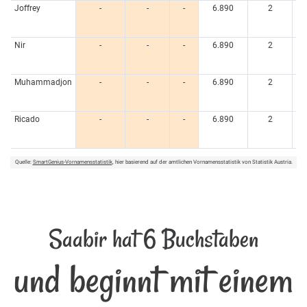
Joffrey
-
-
-
6.890
2
0,
Nir
-
-
-
6.890
2
0,
Muhammadjon
-
-
-
6.890
2
0,
Ricado
-
-
-
6.890
2
0,
Quelle:
SmartGenius-Vornamensstatistik
, hier basierend auf der amtlichen Vornamensstatistik von Statistik Austria.
Saabir hat 6 Buchstaben
und beginnt mit einem