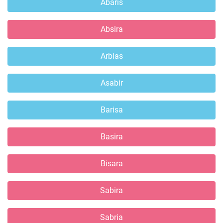
Abaris
Absira
Arbias
Asabir
Barisa
Basira
Bisara
Sabira
Sabria