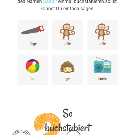
den Namen
Saabir
einmal buchstabieren sollst,
kannst Du einfach sagen:
S
äge
A
ffe
A
ffe
B
all
I
gel
R
adio
So
buchstabiert