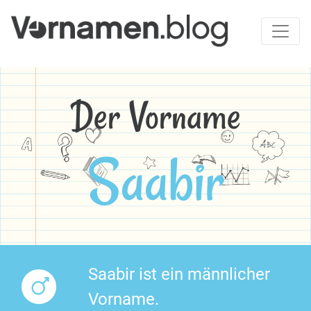
Der Vorname
Saabir
Saabir ist ein männlicher
Vorname.