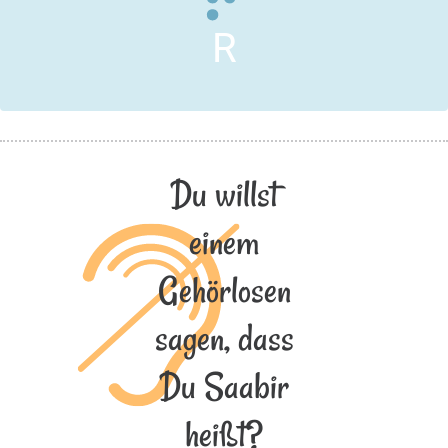
R
Du willst
einem
Gehörlosen
sagen, dass
Du Saabir
heißt?