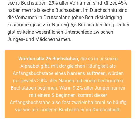
sechs Buchstaben. 29% aller Vornamen sind kürzer, 45%
haben mehr als sechs Buchstaben. Im Durchschnitt sind
die Vornamen in Deutschland (ohne Berücksichtigung
zusammengesetzter Namen) 6,5 Buchstaben lang. Dabei
gibt es keine wesentlichen Unterschiede zwischen
Jungen- und Mädchennamen.
Würden alle 26 Buchstaben,
die es in unserem
Alphabet gibt, mit der gleichen Häufigkeit als
Anfangsbuchstabe eines Namens auftreten, würden
nur jeweils 3,8% aller Namen mit einem bestimmten
Buchstaben beginnen. Wenn 9,2% aller Jungennamen
mit einem S beginnen, kommt dieser
Anfangsbuchstabe also fast zweieinhalbmal so häufig
vor wie alle anderen Buchstaben im Durchschnitt.