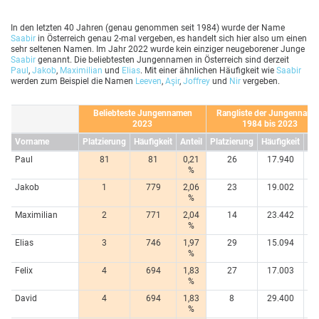
In den letzten 40 Jahren (genau genommen seit 1984) wurde der Name
Saabir
in Österreich genau 2-mal vergeben, es handelt sich hier also um einen
sehr seltenen Namen. Im Jahr 2022 wurde kein einziger neugeborener Junge
Saabir
genannt. Die beliebtesten Jungennamen in Österreich sind derzeit
Paul
,
Jakob
,
Maximilian
und
Elias
. Mit einer ähnlichen Häufigkeit wie
Saabir
werden zum Beispiel die Namen
Leeven
,
Aşir
,
Joffrey
und
Nir
vergeben.
Beliebteste Jungennamen
Rangliste der Jungenname
2023
1984 bis 2023
Vorname
Platzierung
Häufigkeit
Anteil
Platzierung
Häufigkeit
Ant
Paul
81
81
0,21
26
17.940
1,
%
Jakob
1
779
2,06
23
19.002
1,
%
Maximilian
2
771
2,04
14
23.442
1,
%
Elias
3
746
1,97
29
15.094
1,
%
Felix
4
694
1,83
27
17.003
1,
%
David
4
694
1,83
8
29.400
1,
%