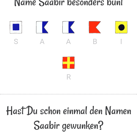
Name Saabir besonders bunt
S
A
A
B
I
R
Hast Du schon einmal den Namen
Saabir gewunken?