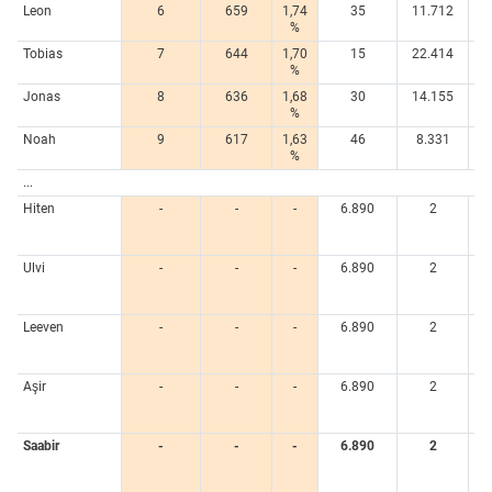
Leon
6
659
1,74
35
11.712
0,
%
Tobias
7
644
1,70
15
22.414
1,
%
Jonas
8
636
1,68
30
14.155
0,
%
Noah
9
617
1,63
46
8.331
0,
%
...
Hiten
-
-
-
6.890
2
0,
Ulvi
-
-
-
6.890
2
0,
Leeven
-
-
-
6.890
2
0,
Aşir
-
-
-
6.890
2
0,
Saabir
-
-
-
6.890
2
0,