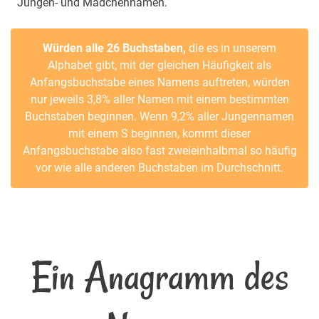
Jungen- und Mädchennamen.
Würden alle 26 Buchstaben,
die es in unserem
Alphabet gibt, mit der gleichen Häufigkeit als
Anfangsbuchstabe eines Namens auftreten, würden
nur jeweils 3,8% aller Namen mit einem bestimmten
Buchstaben beginnen. Wenn 9,2% aller Jungennamen
mit einem S beginnen, kommt dieser
Anfangsbuchstabe also fast zweieinhalbmal so häufig
vor wie alle anderen Buchstaben im Durchschnitt.
Ein Anagramm des