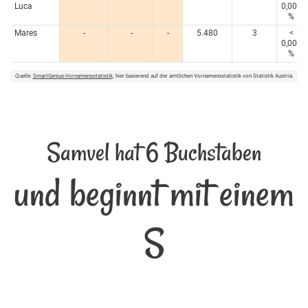
Luca
0,005
%
Mares
-
-
-
5.480
3
<
0,005
%
Quelle:
SmartGenius-Vornamensstatistik
, hier basierend auf der amtlichen Vornamensstatistik von Statistik Austria.
Samvel hat 6 Buchstaben
und beginnt mit einem
S