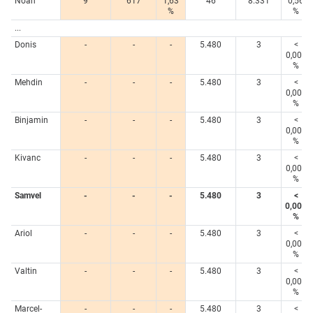
Noah
9
617
1,63
46
8.331
0,56
%
%
...
Donis
-
-
-
5.480
3
<
0,005
%
Mehdin
-
-
-
5.480
3
<
0,005
%
Binjamin
-
-
-
5.480
3
<
0,005
%
Kivanc
-
-
-
5.480
3
<
0,005
%
Samvel
-
-
-
5.480
3
<
0,005
%
Ariol
-
-
-
5.480
3
<
0,005
%
Valtin
-
-
-
5.480
3
<
0,005
%
Marcel-
-
-
-
5.480
3
<