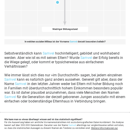
Niedriger Bildungsstand
In welchen sozialen Milieus ist der Vorname
Samvel
derzeit besonders beliebt?
Selbstverständlich kann
Samvel
hochintelligent, gebildet und wohlhabend
werden. Aber wie ist es mit seinen Eltern? Wurde
Samvel
der Erfolg bereits in
die Wiege gelegt, oder kommt er typsicherweise aus einfacheren
Verhältnissen?
Wie immer lässt sich dies nur »im Durchschnitt« sagen, bei jedem einzelnen
Samvel
kann es natürlich ganz anders aussehen. Generell gilt aber, dass der
Name
Samvel
in den letzten Jahren weder bei Eltern mit hoher Bildung noch
in Familien mit überdurchschnittlich hohem Einkommen besonders populär
war. Es ist daher plausibel anzunehmen, dass viele Menschen den Namen
Samvel
für die Generation der derzeit geborenen Jungen assoziativ mit einem
einfachen oder bodenständige Elternhaus in Verbindung bringen.
Wie kann man so etwas überhaupt wissen und ist das statistisch signifikant?
Für die Auswertung haben wir amtliche Vornamensstatistiken mit soziodemografischen Daten kombiniert. Die Analyse
basiert auf über 300.000 Datensätzen. Darunter war der Name
Samvel
allerdings nur vergleichsweise selten vertreten,
so dass die statistischen Aussagen zu diesem Namen als Tendenz zu verstehen sind.
Weitere Informationen zur