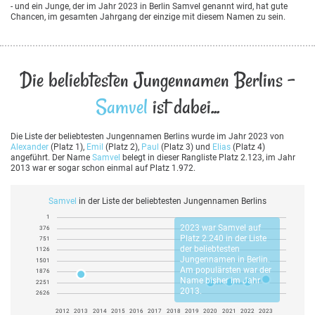
- und ein Junge, der im Jahr 2023 in Berlin Samvel genannt wird, hat gute
Chancen, im gesamten Jahrgang der einzige mit diesem Namen zu sein.
Die beliebtesten Jungennamen Berlins -
Samvel
ist dabei...
Die Liste der beliebtesten Jungennamen Berlins wurde im Jahr 2023 von
Alexander
(Platz 1),
Emil
(Platz 2),
Paul
(Platz 3) und
Elias
(Platz 4)
angeführt. Der Name
Samvel
belegt in dieser Rangliste Platz 2.123, im Jahr
2013 war er sogar schon einmal auf Platz 1.972.
Samvel
in der Liste der beliebtesten Jungennamen Berlins
1
2023 war
Samvel
auf
376
Platz 2.240 in der Liste
751
der beliebtesten
1126
Jungennamen in Berlin.
1501
Am populärsten war der
1876
Name bisher im Jahr
2251
2013.
2626
2012
2013
2014
2015
2016
2017
2018
2019
2020
2021
2022
2023