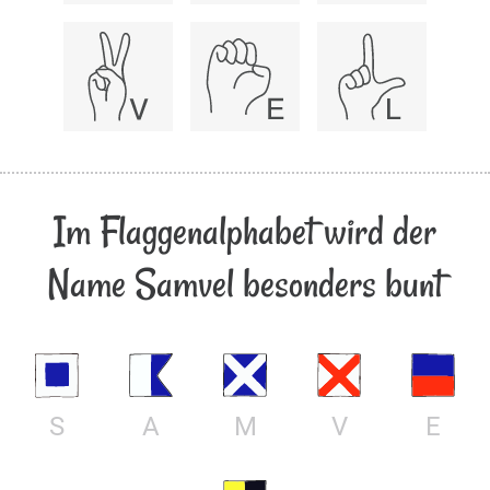
Im Flaggenalphabet wird der
Name Samvel besonders bunt
S
A
M
V
E