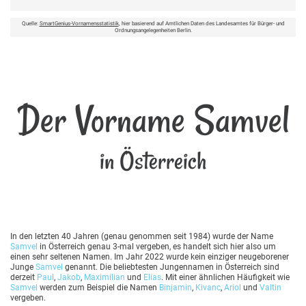
Quelle:
SmartGenius-Vornamensstatistik
, hier basierend auf Amtlichen Daten des Landesamtes für Bürger- und
Ordnungsangelegenheiten Berlin.
Der Vorname Samvel
in Österreich
In den letzten 40 Jahren (genau genommen seit 1984) wurde der Name
Samvel
in Österreich genau 3-mal vergeben, es handelt sich hier also um
einen sehr seltenen Namen. Im Jahr 2022 wurde kein einziger neugeborener
Junge
Samvel
genannt. Die beliebtesten Jungennamen in Österreich sind
derzeit
Paul
,
Jakob
,
Maximilian
und
Elias
. Mit einer ähnlichen Häufigkeit wie
Samvel
werden zum Beispiel die Namen
Binjamin
,
Kivanc
,
Ariol
und
Valtin
vergeben.