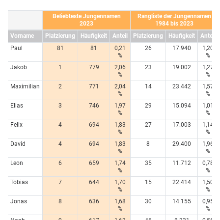
Beliebteste Jungennamen
Rangliste der Jungennamen
2023
1984 bis 2023
Vorname
Platzierung
Häufigkeit
Anteil
Platzierung
Häufigkeit
Anteil
Paul
81
81
0,21
26
17.940
1,20
%
%
Jakob
1
779
2,06
23
19.002
1,27
%
%
Maximilian
2
771
2,04
14
23.442
1,57
%
%
Elias
3
746
1,97
29
15.094
1,01
%
%
Felix
4
694
1,83
27
17.003
1,14
%
%
David
4
694
1,83
8
29.400
1,96
%
%
Leon
6
659
1,74
35
11.712
0,78
%
%
Tobias
7
644
1,70
15
22.414
1,50
%
%
Jonas
8
636
1,68
30
14.155
0,95
%
%