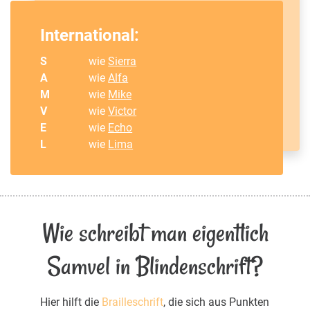
International:
S
wie
Sierra
A
wie
Alfa
M
wie
Mike
V
wie
Victor
E
wie
Echo
L
wie
Lima
Wie schreibt man eigentlich
Samvel in Blindenschrift?
Hier hilft die
Brailleschrift
, die sich aus Punkten