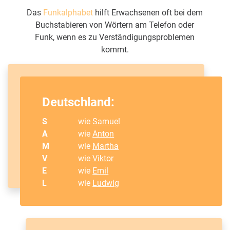
Das
Funkalphabet
hilft Erwachsenen oft bei dem
Buchstabieren von Wörtern am Telefon oder
Funk, wenn es zu Verständigungsproblemen
kommt.
Deutschland:
S
wie
Samuel
A
wie
Anton
M
wie
Martha
V
wie
Viktor
E
wie
Emil
L
wie
Ludwig