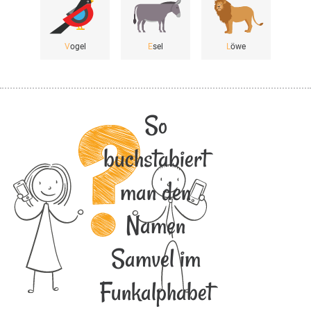
V
ogel
E
sel
L
öwe
So
buchstabiert
man den
Namen
Samvel im
Funkalphabet