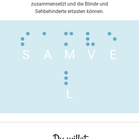
zusammensetzt und die Blinde und
Sehbehinderte ertasten können.
S
A
M
V
E
L
Du willst