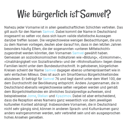
Wie bürgerlich ist Samvel?
Nahezu jeder Vorname ist in allen gesellschaftlichen Schichten vertreten. Das
gilt auch für den Namen
Samvel
. Dabei kommt der Name in Deutschland
insgesamt so selten vor, dass sich kaum valide statistische Aussagen
darüber treffen lassen. Die vergleichsweise wenigen Beobachtungen, die uns
zu dem Namen vorliegen, deuten aber darauf hin, dass in den letzten Jahren
besonders häufig Eltern, die der sogenannten »unteren Mittelschicht«
zugeordnet werden könnten, den Vornamen
Samvel
gewählt haben.
Gemessen an sozioökonomischen Indikatoren wie »Bildung«, »Einkommen«,
»Unabhängigkeit von Sozialtransfers« und der »Wohnsituation« liegen diese
Familien leicht unter dem Bundesdurchschnitt. In gehobenen, bürgerlichen
Kreisen scheint der Name
Samvel
dagegen ebenso unterrepräsentiert wie in
sehr einfachen Milieus. Dies ist auch am SmartGenius Bürgerlichkeitsindex
abzulesen. Er beträgt für
Samvel
76 und liegt damit unter dem Wert 100, der
dem Durchschnitt der Bevölkerung entspricht. Andere Jungennamen, die in
Deutschland ebenalls vergleichsweise selten vergeben werden und gemäß
dem Bürgerlichkeitsindex ein ähnliches Sozialprestige aufweisen, sind
beispielsweise
Jorne
,
Stelian
und
Kyazimov
. Dabei ist aber entscheidend,
dass die Rezeption eines Namens ganz wesentlich von dem jeweiligen
kulturellen Kontext abhängt: Insbesondere Vornamen, die in Deutschland
nicht sehr gängig sind, können in anderen Sprach- und Kulturräumen ganz
anders wahrgenommen werden, sehr verbreitet sein und ein ausgesprochen
hohes Ansehen genießen.