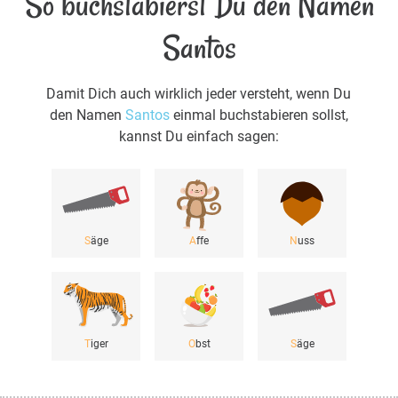
So buchstabierst Du den Namen
Santos
Damit Dich auch wirklich jeder versteht, wenn Du
den Namen
Santos
einmal buchstabieren sollst,
kannst Du einfach sagen:
S
äge
A
ffe
N
uss
T
iger
O
bst
S
äge