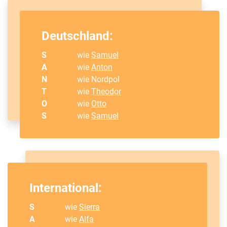
Deutschland:
S
wie
Samuel
A
wie
Anton
N
wie Nordpol
T
wie
Theodor
O
wie
Otto
S
wie
Samuel
International:
S
wie
Sierra
A
wie
Alfa