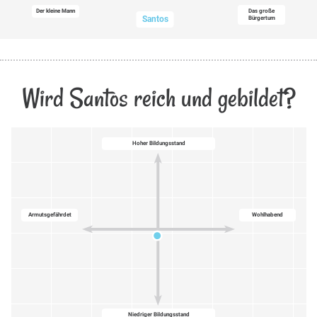
Der kleine Mann
Das große
Santos
Bürgertum
Wird Santos reich und gebildet?
Hoher Bildungsstand
Armutsgefährdet
Wohlhabend
Niedriger Bildungsstand