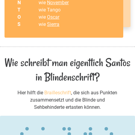
N
wie
November
T
wie Tango
O
wie
Oscar
S
wie
Sierra
Wie schreibt man eigentlich Santos
in Blindenschrift?
Hier hilft die
Brailleschrift
, die sich aus Punkten
zusammensetzt und die Blinde und
Sehbehinderte ertasten können.