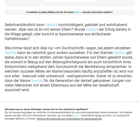
In welchen sozialen Milieus ist der Vorname
Santos
derzeit besonders beliebt?
Selbstverständlich kann
Santos
hochintelligent, gebildet und wohlhabend
werden. Aber wie ist es mit seinen Eltern? Wurde
Santos
der Erfolg bereits in
die Wiege gelegt, oder kommt er typsicherweise aus einfacheren
Verhältnissen?
Wie immer lässt sich dies nur »im Durchschnitt« sagen, bei jedem einzelnen
Santos
kann es natürlich ganz anders aussehen. Für den Namen
Santos
gilt
dabei, dass er in den letzten Jahren typischerweise von Eltern gewählt wurde,
die sowohl in Bezug auf den Bildungshintergrund als auch hinsichtlich ihres
Einkommens weitgehend dem Durchschnitt der Bevölkerung entsprechen. In
welchem sozialen Milieu ein Name besonders häufig anzutreffen ist, wird von
uns allen - bewusst oder unbewusst - wahrgenommen. Daher ist zu erwarten,
dass der Name
Santos
für die Generation der derzeit geborenen Jungen von
vielen Menschen mit einem Elternhaus aus der Mitte der Gesellschaft
assoziiert wird.
Wie kann man so etwas überhaupt wissen und ist das statistisch signifikant?
Für die Auswertung haben wir amtliche Vornamensstatistiken mit soziodemografischen Daten kombiniert. Die Analyse
basiert auf über 300.000 Datensätzen. Darunter war der Name
Santos
hinreichend häufig vertreten, um statistische
Aussagen ableiten zu können.
Weitere Informationen zur SmartGenius-Vornamensstatistik
.