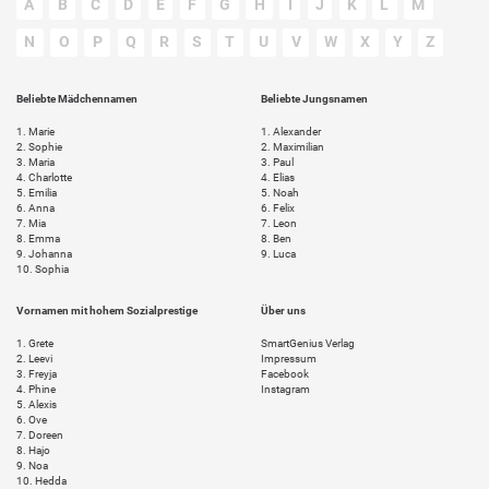
A
B
C
D
E
F
G
H
I
J
K
L
M
N
O
P
Q
R
S
T
U
V
W
X
Y
Z
Beliebte Mädchennamen
Beliebte Jungsnamen
1.
Marie
1.
Alexander
2.
Sophie
2.
Maximilian
3.
Maria
3.
Paul
4.
Charlotte
4.
Elias
5.
Emilia
5.
Noah
6.
Anna
6.
Felix
7.
Mia
7.
Leon
8.
Emma
8.
Ben
9.
Johanna
9.
Luca
10.
Sophia
Vornamen mit hohem Sozialprestige
Über uns
1.
Grete
SmartGenius Verlag
2.
Leevi
Impressum
3.
Freyja
Facebook
4.
Phine
Instagram
5.
Alexis
6.
Ove
7.
Doreen
8.
Hajo
9.
Noa
10.
Hedda