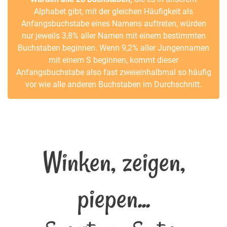
Alphabet gibt, mit der gleichen Häufigkeit als
Anfangsbuchstabe eines Namens auftreten, würden
nur jeweils 3,8% aller Namen mit einem bestimmten
Buchstaben beginnen. Wenn 9,2% aller Jungennamen
mit einem S beginnen, kommt dieser
Anfangsbuchstabe also fast zweieinhalbmal so häufig
vor wie alle anderen Buchstaben im Durchschnitt.
Winken, zeigen,
piepen...