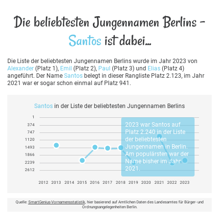
Die beliebtesten Jungennamen Berlins -
Santos
ist dabei...
Die Liste der beliebtesten Jungennamen Berlins wurde im Jahr 2023 von
Alexander
(Platz 1),
Emil
(Platz 2),
Paul
(Platz 3) und
Elias
(Platz 4)
angeführt. Der Name
Santos
belegt in dieser Rangliste Platz 2.123, im Jahr
2021 war er sogar schon einmal auf Platz 941.
Santos
in der Liste der beliebtesten Jungennamen Berlins
1
2023 war
Santos
auf
374
Platz 2.240 in der Liste
747
der beliebtesten
1120
Jungennamen in Berlin.
1493
Am populärsten war der
1866
Name bisher im Jahr
2239
2021.
2612
2012
2013
2014
2015
2016
2017
2018
2019
2020
2021
2022
2023
Quelle:
SmartGenius-Vornamensstatistik
, hier basierend auf Amtlichen Daten des Landesamtes für Bürger- und
Ordnungsangelegenheiten Berlin.