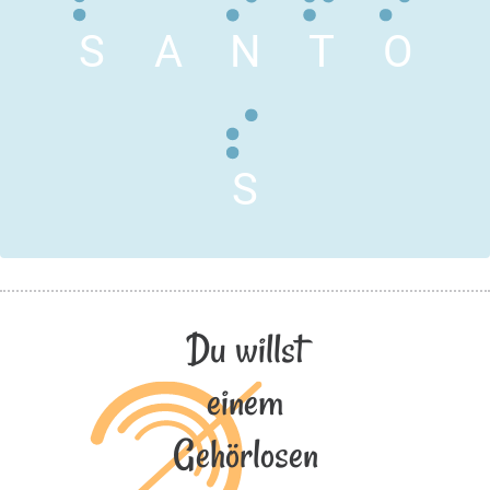
S
A
N
T
O
S
Du willst
einem
Gehörlosen