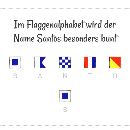
Im Flaggenalphabet wird der
Name Santos besonders bunt
S
A
N
T
O
S