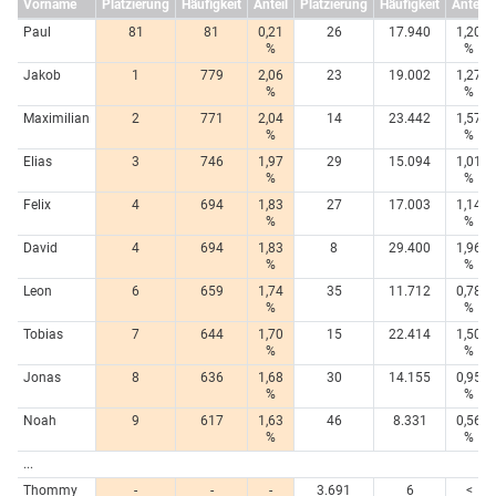
Vorname
Platzierung
Häufigkeit
Anteil
Platzierung
Häufigkeit
Anteil
Paul
81
81
0,21
26
17.940
1,20
%
%
Jakob
1
779
2,06
23
19.002
1,27
%
%
Maximilian
2
771
2,04
14
23.442
1,57
%
%
Elias
3
746
1,97
29
15.094
1,01
%
%
Felix
4
694
1,83
27
17.003
1,14
%
%
David
4
694
1,83
8
29.400
1,96
%
%
Leon
6
659
1,74
35
11.712
0,78
%
%
Tobias
7
644
1,70
15
22.414
1,50
%
%
Jonas
8
636
1,68
30
14.155
0,95
%
%
Noah
9
617
1,63
46
8.331
0,56
%
%
...
Thommy
-
-
-
3.691
6
<