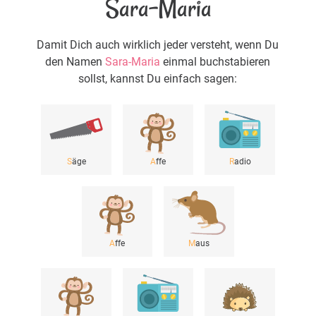
Sara-Maria
Damit Dich auch wirklich jeder versteht, wenn Du
den Namen
Sara-Maria
einmal buchstabieren
sollst, kannst Du einfach sagen:
S
äge
A
ffe
R
adio
A
ffe
M
aus