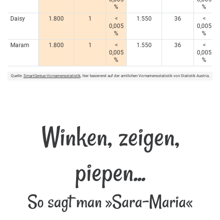
%
%
Daisy
1.800
1
<
1.550
36
<
0,005
0,005
%
%
Maram
1.800
1
<
1.550
36
<
0,005
0,005
%
%
Quelle:
SmartGenius-Vornamensstatistik
, hier basierend auf der amtlichen Vornamensstatistik von Statistik Austria.
Winken, zeigen,
piepen...
So sagt man »Sara-Maria«