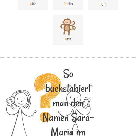
A
ffe
R
adio
I
gel
A
ffe
So
buchstabiert
man den
Namen Sara-
Maria im