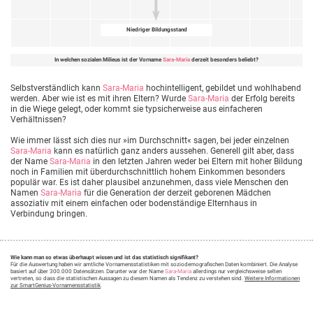
Niedriger Bildungsstand
In welchen sozialen Milieus ist der Vorname
Sara-Maria
derzeit besonders beliebt?
Selbstverständlich kann
Sara-Maria
hochintelligent, gebildet und wohlhabend
werden. Aber wie ist es mit ihren Eltern? Wurde
Sara-Maria
der Erfolg bereits
in die Wiege gelegt, oder kommt sie typsicherweise aus einfacheren
Verhältnissen?
Wie immer lässt sich dies nur »im Durchschnitt« sagen, bei jeder einzelnen
Sara-Maria
kann es natürlich ganz anders aussehen. Generell gilt aber, dass
der Name
Sara-Maria
in den letzten Jahren weder bei Eltern mit hoher Bildung
noch in Familien mit überdurchschnittlich hohem Einkommen besonders
populär war. Es ist daher plausibel anzunehmen, dass viele Menschen den
Namen
Sara-Maria
für die Generation der derzeit geborenen Mädchen
assoziativ mit einem einfachen oder bodenständige Elternhaus in
Verbindung bringen.
Wie kann man so etwas überhaupt wissen und ist das statistisch signifikant?
Für die Auswertung haben wir amtliche Vornamensstatistiken mit soziodemografischen Daten kombiniert. Die Analyse
basiert auf über 300.000 Datensätzen. Darunter war der Name
Sara-Maria
allerdings nur vergleichsweise selten
vertreten, so dass die statistischen Aussagen zu diesem Namen als Tendenz zu verstehen sind.
Weitere Informationen
zur SmartGenius-Vornamensstatistik
.