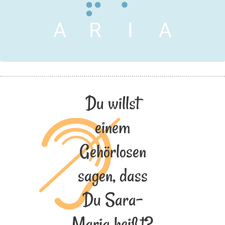
A
R
I
A
Du willst
einem
Gehörlosen
sagen, dass
Du Sara-
Maria heißt?