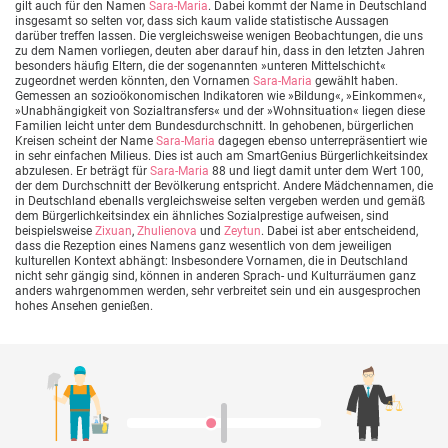
gilt auch für den Namen
Sara-Maria
. Dabei kommt der Name in Deutschland
insgesamt so selten vor, dass sich kaum valide statistische Aussagen
darüber treffen lassen. Die vergleichsweise wenigen Beobachtungen, die uns
zu dem Namen vorliegen, deuten aber darauf hin, dass in den letzten Jahren
besonders häufig Eltern, die der sogenannten »unteren Mittelschicht«
zugeordnet werden könnten, den Vornamen
Sara-Maria
gewählt haben.
Gemessen an sozioökonomischen Indikatoren wie »Bildung«, »Einkommen«,
»Unabhängigkeit von Sozialtransfers« und der »Wohnsituation« liegen diese
Familien leicht unter dem Bundesdurchschnitt. In gehobenen, bürgerlichen
Kreisen scheint der Name
Sara-Maria
dagegen ebenso unterrepräsentiert wie
in sehr einfachen Milieus. Dies ist auch am SmartGenius Bürgerlichkeitsindex
abzulesen. Er beträgt für
Sara-Maria
88 und liegt damit unter dem Wert 100,
der dem Durchschnitt der Bevölkerung entspricht. Andere Mädchennamen, die
in Deutschland ebenalls vergleichsweise selten vergeben werden und gemäß
dem Bürgerlichkeitsindex ein ähnliches Sozialprestige aufweisen, sind
beispielsweise
Zixuan
,
Zhulienova
und
Zeytun
. Dabei ist aber entscheidend,
dass die Rezeption eines Namens ganz wesentlich von dem jeweiligen
kulturellen Kontext abhängt: Insbesondere Vornamen, die in Deutschland
nicht sehr gängig sind, können in anderen Sprach- und Kulturräumen ganz
anders wahrgenommen werden, sehr verbreitet sein und ein ausgesprochen
hohes Ansehen genießen.