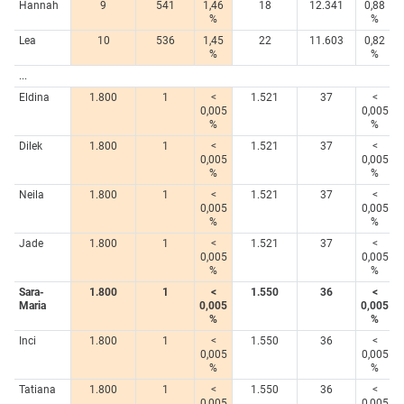
Hannah
9
541
1,46
18
12.341
0,88
%
%
Lea
10
536
1,45
22
11.603
0,82
%
%
...
Eldina
1.800
1
<
1.521
37
<
0,005
0,005
%
%
Dilek
1.800
1
<
1.521
37
<
0,005
0,005
%
%
Neila
1.800
1
<
1.521
37
<
0,005
0,005
%
%
Jade
1.800
1
<
1.521
37
<
0,005
0,005
%
%
Sara-
1.800
1
<
1.550
36
<
Maria
0,005
0,005
%
%
Inci
1.800
1
<
1.550
36
<
0,005
0,005
%
%
Tatiana
1.800
1
<
1.550
36
<
0,005
0,005