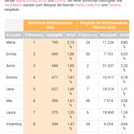
derzeit
Marie
,
Emilia
,
Anna
und
Emma
. Mit einer ähnlichen Häufigkeit wie
Sara-Maria
werden zum Beispiel die Namen
Neila
,
Jade
,
Inci
und
Tatiana
vergeben.
Beliebteste Mädchennamen
Rangliste der Mädchennamen
2023
1984 bis 2023
Vorname
Platzierung
Häufigkeit
Anteil
Platzierung
Häufigkeit
Anteil
Marie
1
795
2,15
24
11.234
0,80
%
%
Emilia
2
689
1,86
50
7.733
0,55
%
%
Anna
3
684
1,85
2
31.037
2,20
%
%
Emma
4
671
1,81
25
10.917
0,78
%
%
Lena
5
627
1,69
7
18.514
1,31
%
%
Mia
6
596
1,61
48
7.914
0,56
%
%
Laura
7
575
1,55
6
18.860
1,34
%
%
Valentina
8
544
1,47
34
9.254
0,66
%
%