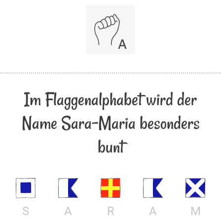
Im Flaggenalphabet wird der
Name Sara-Maria besonders
bunt
S
A
R
A
M