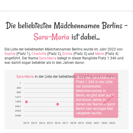
Die beliebtesten Mädchennamen Berlins -
Sara-Maria
ist dabei...
Die Liste der beliebtesten Mädchennamen Berlins wurde im Jahr 2023 von
Sophie
(Platz 1),
Charlotte
(Platz 2),
Emilia
(Platz 3) und
Marie
(Platz 4)
angeführt. Der Name
Sara-Maria
belegt in dieser Rangliste Platz 1.346 und
war damit sogar beliebter als in den Jahren davor.
Sara-Maria
in der Liste der beliebtesten Mädchennamen Berlins
2023 war
Sara-Maria
auf
Platz 1.346 in der Liste
1
der beliebtesten
493
Mädchennamen in
985
Berlin, es gibt aber auch
1477
durchaus Jahre, in
1969
denen der Name in ganz
2461
Berlin kein einziges Mal
2953
vergeben wurde.
3445
2012
2013
2014
2015
2016
2017
2018
2019
2020
2021
2022
2023