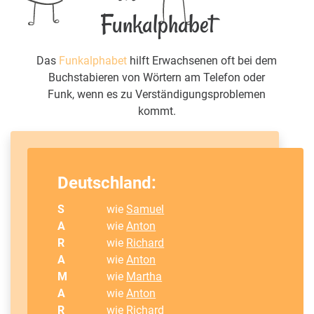
Funkalphabet
Das
Funkalphabet
hilft Erwachsenen oft bei dem
Buchstabieren von Wörtern am Telefon oder
Funk, wenn es zu Verständigungsproblemen
kommt.
Deutschland:
S
wie
Samuel
A
wie
Anton
R
wie
Richard
A
wie
Anton
M
wie
Martha
A
wie
Anton
R
wie
Richard