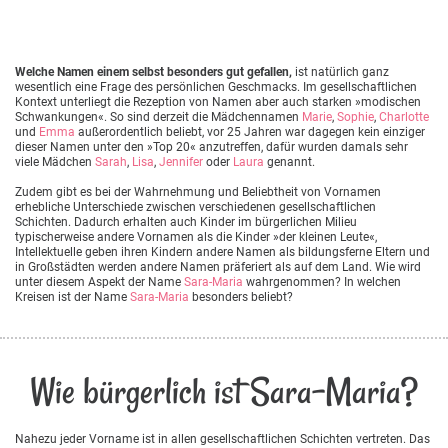
Welche Namen einem selbst besonders gut gefallen,
ist natürlich ganz
wesentlich eine Frage des persönlichen Geschmacks. Im gesellschaftlichen
Kontext unterliegt die Rezeption von Namen aber auch starken »modischen
Schwankungen«. So sind derzeit die Mädchennamen
Marie
,
Sophie
,
Charlotte
und
Emma
außerordentlich beliebt, vor 25 Jahren war dagegen kein einziger
dieser Namen unter den »Top 20« anzutreffen, dafür wurden damals sehr
viele Mädchen
Sarah
,
Lisa
,
Jennifer
oder
Laura
genannt.
Zudem gibt es bei der Wahrnehmung und Beliebtheit von Vornamen
erhebliche Unterschiede zwischen verschiedenen gesellschaftlichen
Schichten. Dadurch erhalten auch Kinder im bürgerlichen Milieu
typischerweise andere Vornamen als die Kinder »der kleinen Leute«,
Intellektuelle geben ihren Kindern andere Namen als bildungsferne Eltern und
in Großstädten werden andere Namen präferiert als auf dem Land. Wie wird
unter diesem Aspekt der Name
Sara-Maria
wahrgenommen? In welchen
Kreisen ist der Name
Sara-Maria
besonders beliebt?
Wie bürgerlich ist Sara-Maria?
Nahezu jeder Vorname ist in allen gesellschaftlichen Schichten vertreten. Das