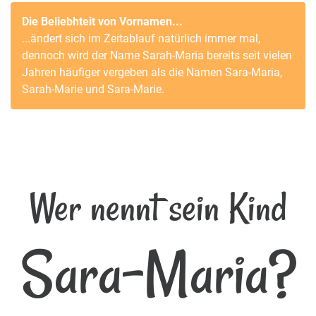
Die Beliebhteit von Vornamen...
...ändert sich im Zeitablauf natürlich immer mal,
dennoch wird der Name
Sarah-Maria
bereits seit vielen
Jahren häufiger vergeben als die Namen
Sara-Maria
,
Sarah-Marie
und
Sara-Marie
.
Wer nennt sein Kind
Sara-Maria?