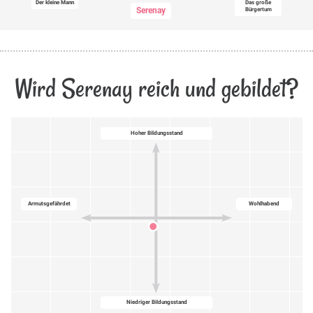
Der kleine Mann
Das große
Serenay
Bürgertum
Wird Serenay reich und gebildet?
Hoher Bildungsstand
Armutsgefährdet
Wohlhabend
Niedriger Bildungsstand