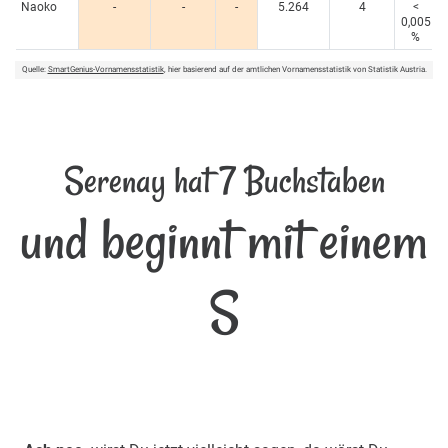
Naoko
-
-
-
5.264
4
<
0,005
%
Quelle:
SmartGenius-Vornamensstatistik
, hier basierend auf der amtlichen Vornamensstatistik von Statistik Austria.
Serenay hat 7 Buchstaben
und beginnt mit einem
S