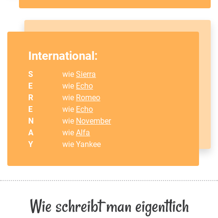
International:
S
wie
Sierra
E
wie
Echo
R
wie
Romeo
E
wie
Echo
N
wie
November
A
wie
Alfa
Y
wie Yankee
Wie schreibt man eigentlich