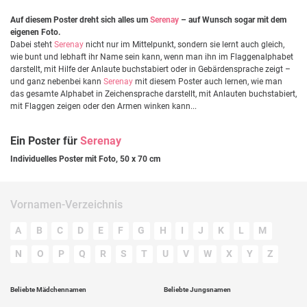
Auf diesem Poster dreht sich alles um
Serenay
– auf Wunsch sogar mit dem
eigenen Foto.
Dabei steht
Serenay
nicht nur im Mittelpunkt, sondern sie lernt auch gleich,
wie bunt und lebhaft ihr Name sein kann, wenn man ihn im Flaggenalphabet
darstellt, mit Hilfe der Anlaute buchstabiert oder in Gebärdensprache zeigt –
und ganz nebenbei kann
Serenay
mit diesem Poster auch lernen, wie man
das gesamte Alphabet in Zeichensprache darstellt, mit Anlauten buchstabiert,
mit Flaggen zeigen oder den Armen winken kann...
Ein Poster für
Serenay
Individuelles Poster mit Foto, 50 x 70 cm
Vornamen-Verzeichnis
A
B
C
D
E
F
G
H
I
J
K
L
M
N
O
P
Q
R
S
T
U
V
W
X
Y
Z
Beliebte Mädchennamen
Beliebte Jungsnamen