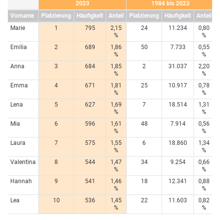
2023
1984 bis 2023
Vorname
Platzierung
Häufigkeit
Anteil
Platzierung
Häufigkeit
Anteil
Marie
1
795
2,15
24
11.234
0,80
%
%
Emilia
2
689
1,86
50
7.733
0,55
%
%
Anna
3
684
1,85
2
31.037
2,20
%
%
Emma
4
671
1,81
25
10.917
0,78
%
%
Lena
5
627
1,69
7
18.514
1,31
%
%
Mia
6
596
1,61
48
7.914
0,56
%
%
Laura
7
575
1,55
6
18.860
1,34
%
%
Valentina
8
544
1,47
34
9.254
0,66
%
%
Hannah
9
541
1,46
18
12.341
0,88
%
%
Lea
10
536
1,45
22
11.603
0,82
%
%
...