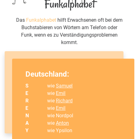
Funkalphabet
Das
Funkalphabet
hilft Erwachsenen oft bei dem
Buchstabieren von Wörtern am Telefon oder
Funk, wenn es zu Verständigungsproblemen
kommt.
Deutschland:
S
wie
Samuel
E
wie
Emil
R
wie
Richard
E
wie
Emil
N
wie Nordpol
A
wie
Anton
Y
wie Ypsilon