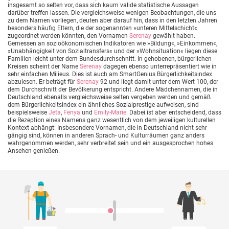
insgesamt so selten vor, dass sich kaum valide statistische Aussagen
darüber treffen lassen. Die vergleichsweise wenigen Beobachtungen, die uns
zu dem Namen vorliegen, deuten aber darauf hin, dass in den letzten Jahren
besonders häufig Eltern, die der sogenannten »unteren Mittelschicht«
zugeordnet werden könnten, den Vornamen
Serenay
gewählt haben.
Gemessen an sozioökonomischen Indikatoren wie »Bildung«, »Einkommen«,
»Unabhängigkeit von Sozialtransfers« und der »Wohnsituation« liegen diese
Familien leicht unter dem Bundesdurchschnitt. In gehobenen, bürgerlichen
Kreisen scheint der Name
Serenay
dagegen ebenso unterrepräsentiert wie in
sehr einfachen Milieus. Dies ist auch am SmartGenius Bürgerlichkeitsindex
abzulesen. Er beträgt für
Serenay
92 und liegt damit unter dem Wert 100, der
dem Durchschnitt der Bevölkerung entspricht. Andere Mädchennamen, die in
Deutschland ebenalls vergleichsweise selten vergeben werden und gemäß
dem Bürgerlichkeitsindex ein ähnliches Sozialprestige aufweisen, sind
beispielsweise
Jeta
,
Fenya
und
Emily-Marie
. Dabei ist aber entscheidend, dass
die Rezeption eines Namens ganz wesentlich von dem jeweiligen kulturellen
Kontext abhängt: Insbesondere Vornamen, die in Deutschland nicht sehr
gängig sind, können in anderen Sprach- und Kulturräumen ganz anders
wahrgenommen werden, sehr verbreitet sein und ein ausgesprochen hohes
Ansehen genießen.