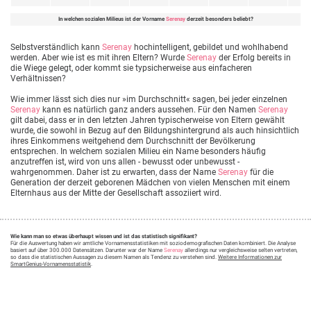
In welchen sozialen Milieus ist der Vorname
Serenay
derzeit besonders beliebt?
Selbstverständlich kann
Serenay
hochintelligent, gebildet und wohlhabend
werden. Aber wie ist es mit ihren Eltern? Wurde
Serenay
der Erfolg bereits in
die Wiege gelegt, oder kommt sie typsicherweise aus einfacheren
Verhältnissen?
Wie immer lässt sich dies nur »im Durchschnitt« sagen, bei jeder einzelnen
Serenay
kann es natürlich ganz anders aussehen. Für den Namen
Serenay
gilt dabei, dass er in den letzten Jahren typischerweise von Eltern gewählt
wurde, die sowohl in Bezug auf den Bildungshintergrund als auch hinsichtlich
ihres Einkommens weitgehend dem Durchschnitt der Bevölkerung
entsprechen. In welchem sozialen Milieu ein Name besonders häufig
anzutreffen ist, wird von uns allen - bewusst oder unbewusst -
wahrgenommen. Daher ist zu erwarten, dass der Name
Serenay
für die
Generation der derzeit geborenen Mädchen von vielen Menschen mit einem
Elternhaus aus der Mitte der Gesellschaft assoziiert wird.
Wie kann man so etwas überhaupt wissen und ist das statistisch signifikant?
Für die Auswertung haben wir amtliche Vornamensstatistiken mit soziodemografischen Daten kombiniert. Die Analyse
basiert auf über 300.000 Datensätzen. Darunter war der Name
Serenay
allerdings nur vergleichsweise selten vertreten,
so dass die statistischen Aussagen zu diesem Namen als Tendenz zu verstehen sind.
Weitere Informationen zur
SmartGenius-Vornamensstatistik
.