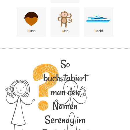
N
uss
A
ffe
Y
acht
So
buchstabiert
man den
Namen
Serenay im