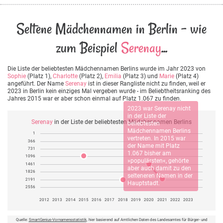
Seltene Mädchennamen in Berlin - wie
zum Beispiel
Serenay
...
Die Liste der beliebtesten Mädchennamen Berlins wurde im Jahr 2023 von
Sophie
(Platz 1),
Charlotte
(Platz 2),
Emilia
(Platz 3) und
Marie
(Platz 4)
angeführt. Der Name
Serenay
ist in dieser Rangliste nicht zu finden, weil er
2023 in Berlin kein einziges Mal vergeben wurde - im Beliebtheitsranking des
Jahres 2015 war er aber schon einmal auf Platz 1.067 zu finden.
2023 war
Serenay
nicht
in der Liste der
Serenay
in der Liste der beliebtesten Mädchennamen Berlins
beliebtesten
Mädchennamen Berlins
1
vertreten. In 2015 war
366
der Name mit Platz
731
1.067 bisher am
1096
»populärsten«, gehörte
1461
aber auch damit zu den
1826
selteneren Namen in der
2191
Hauptstadt.
2556
2012
2013
2014
2015
2016
2017
2018
2019
2020
2021
2022
2023
Quelle:
SmartGenius-Vornamensstatistik
, hier basierend auf Amtlichen Daten des Landesamtes für Bürger- und