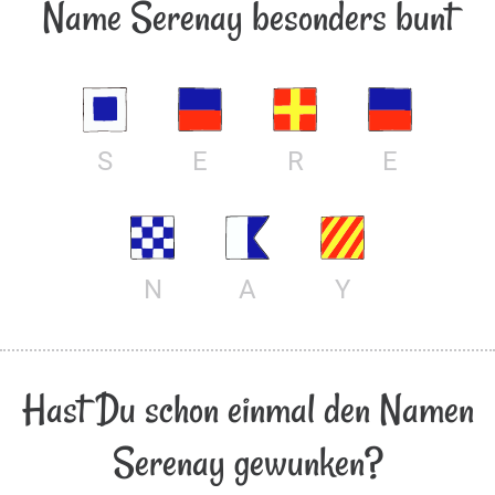
Name Serenay besonders bunt
S
E
R
E
N
A
Y
Hast Du schon einmal den Namen
Serenay gewunken?