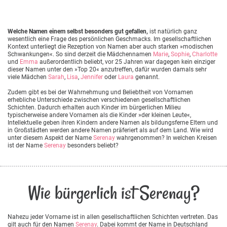
Welche Namen einem selbst besonders gut gefallen,
ist natürlich ganz
wesentlich eine Frage des persönlichen Geschmacks. Im gesellschaftlichen
Kontext unterliegt die Rezeption von Namen aber auch starken »modischen
Schwankungen«. So sind derzeit die Mädchennamen
Marie
,
Sophie
,
Charlotte
und
Emma
außerordentlich beliebt, vor 25 Jahren war dagegen kein einziger
dieser Namen unter den »Top 20« anzutreffen, dafür wurden damals sehr
viele Mädchen
Sarah
,
Lisa
,
Jennifer
oder
Laura
genannt.
Zudem gibt es bei der Wahrnehmung und Beliebtheit von Vornamen
erhebliche Unterschiede zwischen verschiedenen gesellschaftlichen
Schichten. Dadurch erhalten auch Kinder im bürgerlichen Milieu
typischerweise andere Vornamen als die Kinder »der kleinen Leute«,
Intellektuelle geben ihren Kindern andere Namen als bildungsferne Eltern und
in Großstädten werden andere Namen präferiert als auf dem Land. Wie wird
unter diesem Aspekt der Name
Serenay
wahrgenommen? In welchen Kreisen
ist der Name
Serenay
besonders beliebt?
Wie bürgerlich ist Serenay?
Nahezu jeder Vorname ist in allen gesellschaftlichen Schichten vertreten. Das
gilt auch für den Namen
Serenay
. Dabei kommt der Name in Deutschland