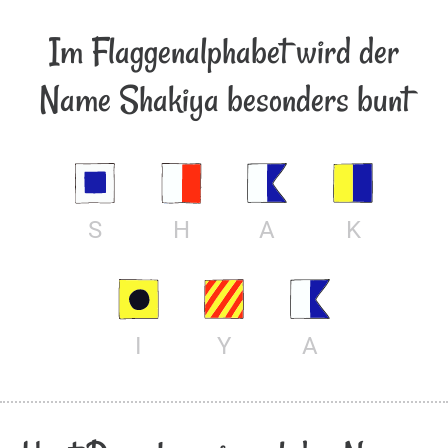
Im Flaggenalphabet wird der
Name Shakiya besonders bunt
S
H
A
K
I
Y
A