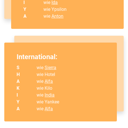
I
wie
Ida
Y
wie Ypsilon
A
wie
Anton
International:
S
wie
Sierra
H
wie Hotel
A
wie
Alfa
K
wie Kilo
I
wie
India
Y
wie Yankee
A
wie
Alfa