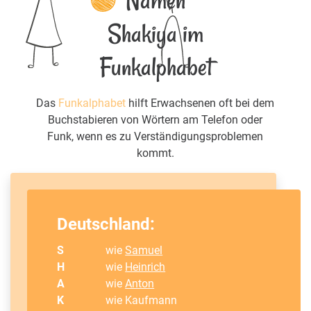
Namen
Shakiya im
Funkalphabet
Das
Funkalphabet
hilft Erwachsenen oft bei dem
Buchstabieren von Wörtern am Telefon oder
Funk, wenn es zu Verständigungsproblemen
kommt.
Deutschland:
S
wie
Samuel
H
wie
Heinrich
A
wie
Anton
K
wie Kaufmann