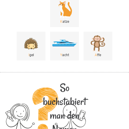
K
atze
I
gel
Y
acht
A
ffe
So
buchstabiert
man den