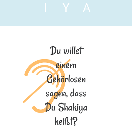
I
Y
A
Du willst
einem
Gehörlosen
sagen, dass
Du Shakiya
heißt?