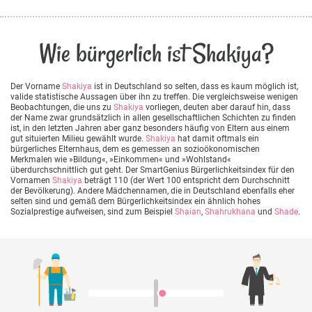
Wie bürgerlich ist Shakiya?
Der Vorname
Shakiya
ist in Deutschland so selten, dass es kaum möglich ist,
valide statistische Aussagen über ihn zu treffen. Die vergleichsweise wenigen
Beobachtungen, die uns zu
Shakiya
vorliegen, deuten aber darauf hin, dass
der Name zwar grundsätzlich in allen gesellschaftlichen Schichten zu finden
ist, in den letzten Jahren aber ganz besonders häufig von Eltern aus einem
gut situierten Milieu gewählt wurde.
Shakiya
hat damit oftmals ein
bürgerliches Elternhaus, dem es gemessen an sozioökonomischen
Merkmalen wie »Bildung«, »Einkommen« und »Wohlstand«
überdurchschnittlich gut geht. Der SmartGenius Bürgerlichkeitsindex für den
Vornamen
Shakiya
beträgt 110 (der Wert 100 entspricht dem Durchschnitt
der Bevölkerung). Andere Mädchennamen, die in Deutschland ebenfalls eher
selten sind und gemäß dem Bürgerlichkeitsindex ein ähnlich hohes
Sozialprestige aufweisen, sind zum Beispiel
Shaian
,
Shahrukhana
und
Shade
.