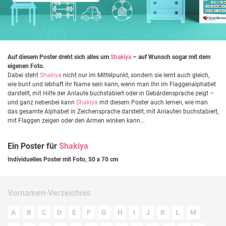
Auf diesem Poster dreht sich alles um
Shakiya
– auf Wunsch sogar mit dem
eigenen Foto.
Dabei steht
Shakiya
nicht nur im Mittelpunkt, sondern sie lernt auch gleich,
wie bunt und lebhaft ihr Name sein kann, wenn man ihn im Flaggenalphabet
darstellt, mit Hilfe der Anlaute buchstabiert oder in Gebärdensprache zeigt –
und ganz nebenbei kann
Shakiya
mit diesem Poster auch lernen, wie man
das gesamte Alphabet in Zeichensprache darstellt, mit Anlauten buchstabiert,
mit Flaggen zeigen oder den Armen winken kann...
Ein Poster für
Shakiya
Individuelles Poster mit Foto, 50 x 70 cm
Vornamen-Verzeichnis
A
B
C
D
E
F
G
H
I
J
K
L
M