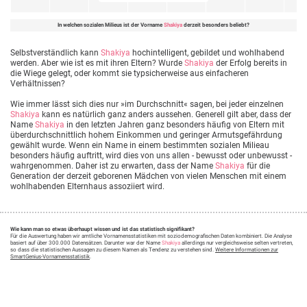
In welchen sozialen Milieus ist der Vorname
Shakiya
derzeit besonders beliebt?
Selbstverständlich kann
Shakiya
hochintelligent, gebildet und wohlhabend
werden. Aber wie ist es mit ihren Eltern? Wurde
Shakiya
der Erfolg bereits in
die Wiege gelegt, oder kommt sie typsicherweise aus einfacheren
Verhältnissen?
Wie immer lässt sich dies nur »im Durchschnitt« sagen, bei jeder einzelnen
Shakiya
kann es natürlich ganz anders aussehen. Generell gilt aber, dass der
Name
Shakiya
in den letzten Jahren ganz besonders häufig von Eltern mit
überdurchschnittlich hohem Einkommen und geringer Armutsgefährdung
gewählt wurde. Wenn ein Name in einem bestimmten sozialen Milieau
besonders häufig auftritt, wird dies von uns allen - bewusst oder unbewusst -
wahrgenommen. Daher ist zu erwarten, dass der Name
Shakiya
für die
Generation der derzeit geborenen Mädchen von vielen Menschen mit einem
wohlhabenden Elternhaus assoziiert wird.
Wie kann man so etwas überhaupt wissen und ist das statistisch signifikant?
Für die Auswertung haben wir amtliche Vornamensstatistiken mit soziodemografischen Daten kombiniert. Die Analyse
basiert auf über 300.000 Datensätzen. Darunter war der Name
Shakiya
allerdings nur vergleichsweise selten vertreten,
so dass die statistischen Aussagen zu diesem Namen als Tendenz zu verstehen sind.
Weitere Informationen zur
SmartGenius-Vornamensstatistik
.