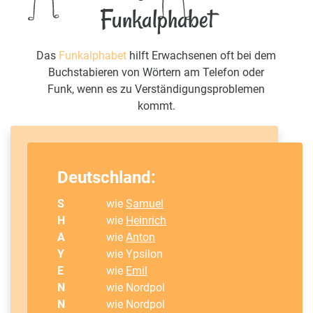
Funkalphabet
Das
Funkalphabet
hilft Erwachsenen oft bei dem
Buchstabieren von Wörtern am Telefon oder
Funk, wenn es zu Verständigungsproblemen
kommt.
Deutschland:
S
wie
Samuel
H
wie
Heinrich
A
wie
Anton
Y
wie Ypsilon
E
wie
Emil
N
wie Nordpol
N
wie Nordpol