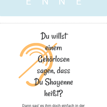
E
N
N
E
Du willst
einem
Gehörlosen
sagen, dass
Du Shayenne
heißt?
Dann sag‘ es ihm doch einfach in der