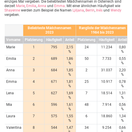
einziges Mal vergeben. Die beliebtesten Mädchennamen in Österreich sind
derzeit
Marie
,
Emilia
,
Anna
und
Emma
. Mit einer ähnlichen Häufigkeit wie
Shayenne
werden zum Beispiel die Namen
Ljiljana
,
Berrin
,
Inés
und
Wendy
vergeben.
Beliebteste Mädchennamen
Rangliste der Mädchennamen
2023
1984 bis 2023
Vorname
Platzierung
Häufigkeit
Anteil
Platzierung
Häufigkeit
Anteil
Marie
1
795
2,15
24
11.234
0,80
%
%
Emilia
2
689
1,86
50
7.733
0,55
%
%
Anna
3
684
1,85
2
31.037
2,20
%
%
Emma
4
671
1,81
25
10.917
0,78
%
%
Lena
5
627
1,69
7
18.514
1,31
%
%
Mia
6
596
1,61
48
7.914
0,56
%
%
Laura
7
575
1,55
6
18.860
1,34
%
%
Valentina
8
544
1,47
34
9.254
0,66