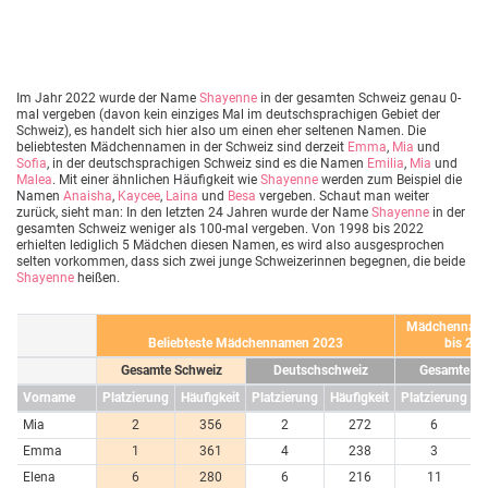
Im Jahr 2022 wurde der Name
Shayenne
in der gesamten Schweiz genau 0-
mal vergeben (davon kein einziges Mal im deutschsprachigen Gebiet der
Schweiz), es handelt sich hier also um einen eher seltenen Namen. Die
beliebtesten Mädchennamen in der Schweiz sind derzeit
Emma
,
Mia
und
Sofia
, in der deutschsprachigen Schweiz sind es die Namen
Emilia
,
Mia
und
Malea
. Mit einer ähnlichen Häufigkeit wie
Shayenne
werden zum Beispiel die
Namen
Anaisha
,
Kaycee
,
Laina
und
Besa
vergeben. Schaut man weiter
zurück, sieht man: In den letzten 24 Jahren wurde der Name
Shayenne
in der
gesamten Schweiz weniger als 100-mal vergeben. Von 1998 bis 2022
erhielten lediglich 5 Mädchen diesen Namen, es wird also ausgesprochen
selten vorkommen, dass sich zwei junge Schweizerinnen begegnen, die beide
Shayenne
heißen.
Mädchennam
Beliebteste Mädchennamen 2023
bis 20
Gesamte Schweiz
Deutschschweiz
Gesamte Sc
Vorname
Platzierung
Häufigkeit
Platzierung
Häufigkeit
Platzierung
H
Mia
2
356
2
272
6
Emma
1
361
4
238
3
Elena
6
280
6
216
11