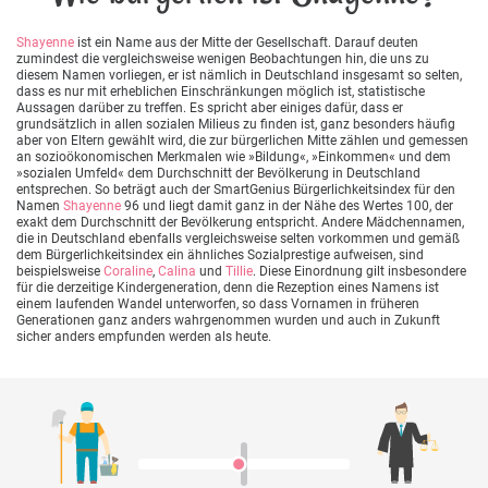
Shayenne
ist ein Name aus der Mitte der Gesellschaft. Darauf deuten
zumindest die vergleichsweise wenigen Beobachtungen hin, die uns zu
diesem Namen vorliegen, er ist nämlich in Deutschland insgesamt so selten,
dass es nur mit erheblichen Einschränkungen möglich ist, statistische
Aussagen darüber zu treffen. Es spricht aber einiges dafür, dass er
grundsätzlich in allen sozialen Milieus zu finden ist, ganz besonders häufig
aber von Eltern gewählt wird, die zur bürgerlichen Mitte zählen und gemessen
an sozioökonomischen Merkmalen wie »Bildung«, »Einkommen« und dem
»sozialen Umfeld« dem Durchschnitt der Bevölkerung in Deutschland
entsprechen. So beträgt auch der SmartGenius Bürgerlichkeitsindex für den
Namen
Shayenne
96 und liegt damit ganz in der Nähe des Wertes 100, der
exakt dem Durchschnitt der Bevölkerung entspricht. Andere Mädchennamen,
die in Deutschland ebenfalls vergleichsweise selten vorkommen und gemäß
dem Bürgerlichkeitsindex ein ähnliches Sozialprestige aufweisen, sind
beispielsweise
Coraline
,
Calina
und
Tillie
. Diese Einordnung gilt insbesondere
für die derzeitige Kindergeneration, denn die Rezeption eines Namens ist
einem laufenden Wandel unterworfen, so dass Vornamen in früheren
Generationen ganz anders wahrgenommen wurden und auch in Zukunft
sicher anders empfunden werden als heute.