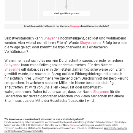
Niedriger Bildungsstand
In welchen sozialen Milieus ist der Vorname
Shayenne
derzeit besonders beliebt?
Selbstverständlich kann
Shayenne
hochintelligent, gebildet und wohlhabend
werden. Aber wie ist es mit ihren Eltern? Wurde
Shayenne
der Erfolg bereits in
die Wiege gelegt, oder kommt sie typsicherweise aus einfacheren
Verhältnissen?
Wie immer lässt sich dies nur »im Durchschnitt« sagen, bei jeder einzelnen
Shayenne
kann es natürlich ganz anders aussehen. Für den Namen
Shayenne
gilt dabei, dass er in den letzten Jahren typischerweise von Eltern
gewählt wurde, die sowohl in Bezug auf den Bildungshintergrund als auch
hinsichtlich ihres Einkommens weitgehend dem Durchschnitt der Bevölkerung
entsprechen. In welchem sozialen Milieu ein Name besonders häufig
anzutreffen ist, wird von uns allen - bewusst oder unbewusst -
wahrgenommen. Daher ist zu erwarten, dass der Name
Shayenne
für die
Generation der derzeit geborenen Mädchen von vielen Menschen mit einem
Elternhaus aus der Mitte der Gesellschaft assoziiert wird.
Wie kann man so etwas überhaupt wissen und ist das statistisch signifikant?
Für die Auswertung haben wir amtliche Vornamensstatistiken mit soziodemografischen Daten kombiniert. Die Analyse
basiert auf über 300.000 Datensätzen. Darunter war der Name
Shayenne
allerdings nur vergleichsweise selten
vertreten, so dass die statistischen Aussagen zu diesem Namen als Tendenz zu verstehen sind.
Weitere Informationen
zur SmartGenius-Vornamensstatistik
.