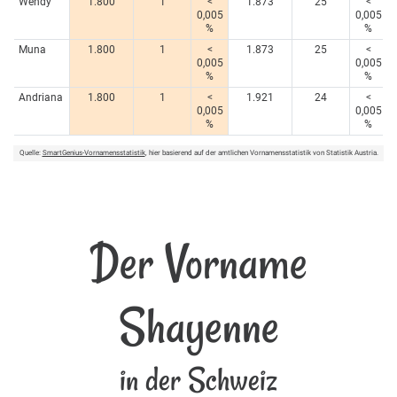
Wendy
1.800
1
<
1.873
25
<
0,005
0,005
%
%
Muna
1.800
1
<
1.873
25
<
0,005
0,005
%
%
Andriana
1.800
1
<
1.921
24
<
0,005
0,005
%
%
Quelle:
SmartGenius-Vornamensstatistik
, hier basierend auf der amtlichen Vornamensstatistik von Statistik Austria.
Der Vorname
Shayenne
in der Schweiz