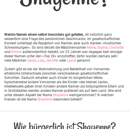
Welche Namen einem selbst besonders gut gefallen,
ist natürlich ganz
wesentlich eine Frage des persönlichen Geschmacks. Im gesellschaftlichen
Kontext unterliegt die Rezeption von Namen aber auch starken »modischen
Schwankungen«. So sind derzeit die Mädchennamen
Marie
,
Sophie
,
Charlotte
und
Emma
außerordentlich beliebt, vor 25 Jahren war dagegen kein einziger
dieser Namen unter den »Top 20« anzutreffen, dafür wurden damals sehr
viele Mädchen
Sarah
,
Lisa
,
Jennifer
oder
Laura
genannt.
Zudem gibt es bei der Wahrnehmung und Beliebtheit von Vornamen
erhebliche Unterschiede zwischen verschiedenen gesellschaftlichen
Schichten. Dadurch erhalten auch Kinder im bürgerlichen Milieu
typischerweise andere Vornamen als die Kinder »der kleinen Leute«,
Intellektuelle geben ihren Kindern andere Namen als bildungsferne Eltern und
in Großstädten werden andere Namen präferiert als auf dem Land. Wie wird
unter diesem Aspekt der Name
Shayenne
wahrgenommen? In welchen
Kreisen ist der Name
Shayenne
besonders beliebt?
Wie bürgerlich ist Shayenne?