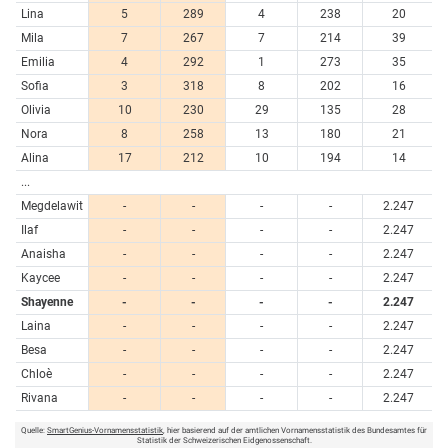
Lina
5
289
4
238
20
Mila
7
267
7
214
39
Emilia
4
292
1
273
35
Sofia
3
318
8
202
16
Olivia
10
230
29
135
28
Nora
8
258
13
180
21
Alina
17
212
10
194
14
...
Megdelawit
-
-
-
-
2.247
Ilaf
-
-
-
-
2.247
Anaisha
-
-
-
-
2.247
Kaycee
-
-
-
-
2.247
Shayenne
-
-
-
-
2.247
Laina
-
-
-
-
2.247
Besa
-
-
-
-
2.247
Chloè
-
-
-
-
2.247
Rivana
-
-
-
-
2.247
Quelle:
SmartGenius-Vornamensstatistik
, hier basierend auf der amtlichen Vornamensstatistik des Bundesamtes für
Statistik der Schweizerischen Eidgenossenschaft.