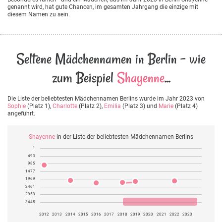
genannt wird, hat gute Chancen, im gesamten Jahrgang die einzige mit
diesem Namen zu sein.
Seltene Mädchennamen in Berlin - wie
zum Beispiel
Shayenne
...
Die Liste der beliebtesten Mädchennamen Berlins wurde im Jahr 2023 von
Sophie
(Platz 1),
Charlotte
(Platz 2),
Emilia
(Platz 3) und
Marie
(Platz 4)
angeführt.
Shayenne
in der Liste der beliebtesten Mädchennamen Berlins
1
493
985
1477
1969
2461
2953
3445
2012
2013
2014
2015
2016
2017
2018
2019
2020
2021
2022
2023