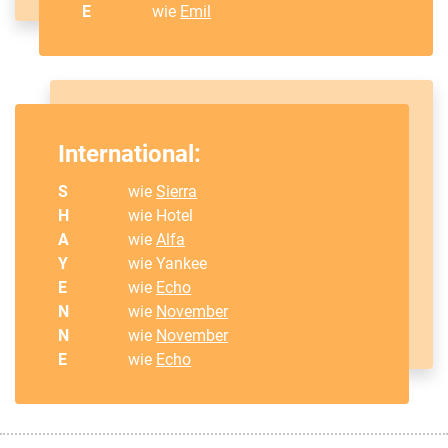
E
wie
Emil
International:
S
wie
Sierra
H
wie Hotel
A
wie
Alfa
Y
wie Yankee
E
wie
Echo
N
wie
November
N
wie
November
E
wie
Echo