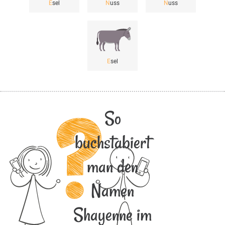
E
sel
N
uss
N
uss
E
sel
So
buchstabiert
man den
Namen
Shayenne im