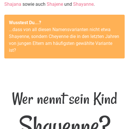
Shajana
sowie auch
Shajene
und
Shayanne
.
Wusstest Du...?
...dass von all diesen Namensvarianten nicht etwa
Shayenne
, sondern
Cheyenne
die in den letzten Jahren
von jungen Eltern am häufigsten gewählte Variante
ist?
Wer nennt sein Kind
Shayenne?