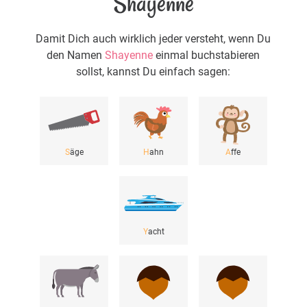
Shayenne
Damit Dich auch wirklich jeder versteht, wenn Du
den Namen
Shayenne
einmal buchstabieren
sollst, kannst Du einfach sagen:
S
äge
H
ahn
A
ffe
Y
acht