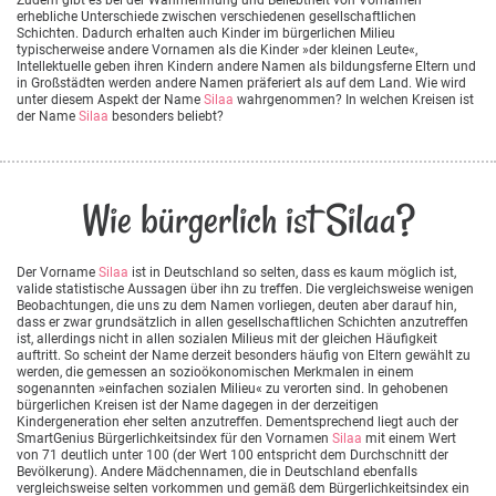
erhebliche Unterschiede zwischen verschiedenen gesellschaftlichen
Schichten. Dadurch erhalten auch Kinder im bürgerlichen Milieu
typischerweise andere Vornamen als die Kinder »der kleinen Leute«,
Intellektuelle geben ihren Kindern andere Namen als bildungsferne Eltern und
in Großstädten werden andere Namen präferiert als auf dem Land. Wie wird
unter diesem Aspekt der Name
Silaa
wahrgenommen? In welchen Kreisen ist
der Name
Silaa
besonders beliebt?
Wie bürgerlich ist Silaa?
Der Vorname
Silaa
ist in Deutschland so selten, dass es kaum möglich ist,
valide statistische Aussagen über ihn zu treffen. Die vergleichsweise wenigen
Beobachtungen, die uns zu dem Namen vorliegen, deuten aber darauf hin,
dass er zwar grundsätzlich in allen gesellschaftlichen Schichten anzutreffen
ist, allerdings nicht in allen sozialen Milieus mit der gleichen Häufigkeit
auftritt. So scheint der Name derzeit besonders häufig von Eltern gewählt zu
werden, die gemessen an sozioökonomischen Merkmalen in einem
sogenannten »einfachen sozialen Milieu« zu verorten sind. In gehobenen
bürgerlichen Kreisen ist der Name dagegen in der derzeitigen
Kindergeneration eher selten anzutreffen. Dementsprechend liegt auch der
SmartGenius Bürgerlichkeitsindex für den Vornamen
Silaa
mit einem Wert
von 71 deutlich unter 100 (der Wert 100 entspricht dem Durchschnitt der
Bevölkerung). Andere Mädchennamen, die in Deutschland ebenfalls
vergleichsweise selten vorkommen und gemäß dem Bürgerlichkeitsindex ein