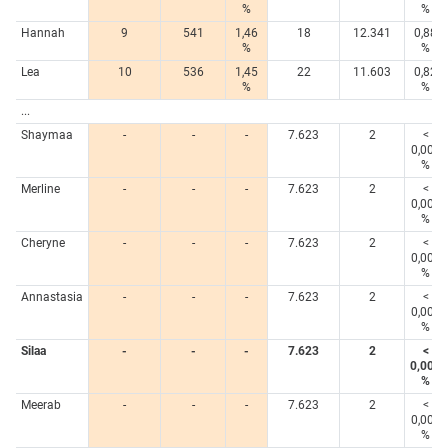
%
%
Hannah
9
541
1,46
18
12.341
0,88
%
%
Lea
10
536
1,45
22
11.603
0,82
%
%
...
Shaymaa
-
-
-
7.623
2
<
0,005
%
Merline
-
-
-
7.623
2
<
0,005
%
Cheryne
-
-
-
7.623
2
<
0,005
%
Annastasia
-
-
-
7.623
2
<
0,005
%
Silaa
-
-
-
7.623
2
<
0,005
%
Meerab
-
-
-
7.623
2
<
0,005
%