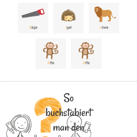
S
äge
I
gel
L
öwe
A
ffe
A
ffe
So
buchstabiert
man den