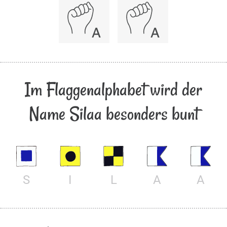
Im Flaggenalphabet wird der
Name Silaa besonders bunt
S
I
L
A
A