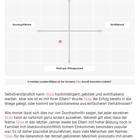
Armutsgefährdet
Wohlhabend
Niedriger Bildungsstand
In welchen sozialen Milieus ist der Vorname
Silaa
derzeit besonders beliebt?
Selbstverständlich kann
Silaa
hochintelligent, gebildet und wohlhabend
werden. Aber wie ist es mit ihren Eltern? Wurde
Silaa
der Erfolg bereits in die
Wiege gelegt, oder kommt sie typsicherweise aus einfacheren Verhältnissen?
Wie immer lässt sich dies nur »im Durchschnitt« sagen, bei jeder einzelnen
Silaa
kann es natürlich ganz anders aussehen. Generell gilt aber, dass der
Name
Silaa
in den letzten Jahren weder bei Eltern mit hoher Bildung noch in
Familien mit überdurchschnittlich hohem Einkommen besonders populär
war. Es ist daher plausibel anzunehmen, dass viele Menschen den Namen
Silaa
für die Generation der derzeit geborenen Mädchen assoziativ mit einem