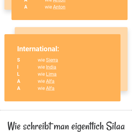
A
wie
Anton
International:
S
wie
Sierra
I
wie
India
L
wie
Lima
A
wie
Alfa
A
wie
Alfa
Wie schreibt man eigentlich Silaa