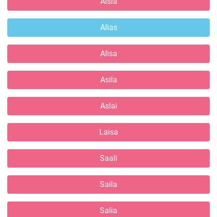
Aisla
Alias
Alisa
Asila
Aslai
Laisa
Saali
Saila
Salia