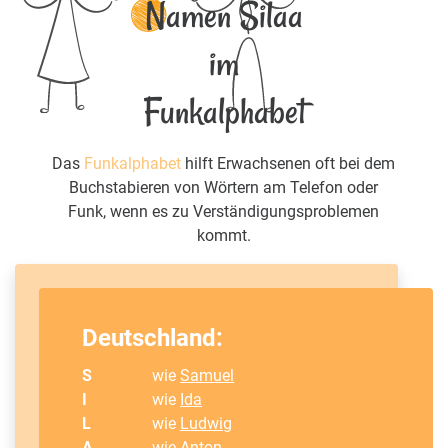
Namen Silaa
im
Funkalphabet
Das
Funkalphabet
hilft Erwachsenen oft bei dem
Buchstabieren von Wörtern am Telefon oder
Funk, wenn es zu Verständigungsproblemen
kommt.
Deutschland:
S
wie
Samuel
I
wie
Ida
L
wie
Ludwig
A
wie
Anton