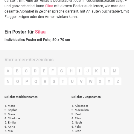
darstellt, mit Hilfe der Anlaute buchstabiert oder in Gebärdensprache zeigt –
und ganz nebenbei kann
Silaa
mit diesem Poster auch lernen, wie man das
gesamte Alphabet in Zeichensprache darstellt, mit Anlauten buchstabiert, mit
Flaggen zeigen oder den Armen winken kann...
Ein Poster für
Silaa
Individuelles Poster mit Foto, 50 x 70 cm
Vornamen-Verzeichnis
A
B
C
D
E
F
G
H
I
J
K
L
M
N
O
P
Q
R
S
T
U
V
W
X
Y
Z
Beliebte Mädchennamen
Beliebte Jungsnamen
1.
Marie
1.
Alexander
2.
Sophie
2.
Maximilian
3.
Maria
3.
Paul
4.
Charlotte
4.
Elias
5.
Emilia
5.
Noah
6.
Anna
6.
Felix
7.
Mia
7.
Leon