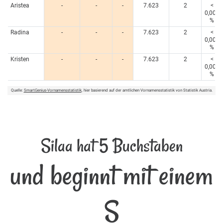
Aristea
-
-
-
7.623
2
<
0,005
%
Radina
-
-
-
7.623
2
<
0,005
%
Kristen
-
-
-
7.623
2
<
0,005
%
Quelle:
SmartGenius-Vornamensstatistik
, hier basierend auf der amtlichen Vornamensstatistik von Statistik Austria.
Silaa hat 5 Buchstaben
und beginnt mit einem
S