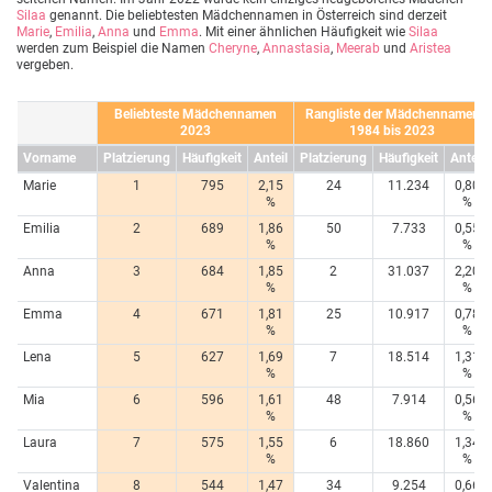
Silaa
genannt. Die beliebtesten Mädchennamen in Österreich sind derzeit
Marie
,
Emilia
,
Anna
und
Emma
. Mit einer ähnlichen Häufigkeit wie
Silaa
werden zum Beispiel die Namen
Cheryne
,
Annastasia
,
Meerab
und
Aristea
vergeben.
Beliebteste Mädchennamen
Rangliste der Mädchennamen
2023
1984 bis 2023
Vorname
Platzierung
Häufigkeit
Anteil
Platzierung
Häufigkeit
Anteil
Marie
1
795
2,15
24
11.234
0,80
%
%
Emilia
2
689
1,86
50
7.733
0,55
%
%
Anna
3
684
1,85
2
31.037
2,20
%
%
Emma
4
671
1,81
25
10.917
0,78
%
%
Lena
5
627
1,69
7
18.514
1,31
%
%
Mia
6
596
1,61
48
7.914
0,56
%
%
Laura
7
575
1,55
6
18.860
1,34
%
%
Valentina
8
544
1,47
34
9.254
0,66