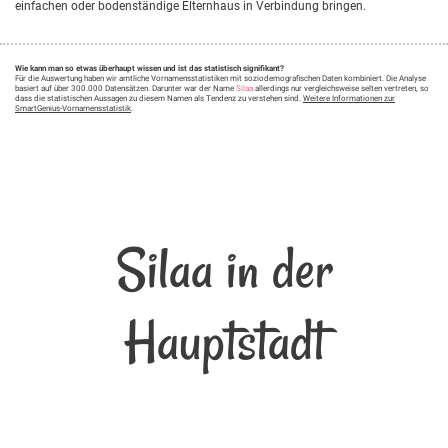
einfachen oder bodenständige Elternhaus in Verbindung bringen.
Wie kann man so etwas überhaupt wissen und ist das statistisch signifikant?
Für die Auswertung haben wir amtliche Vornamensstatistiken mit soziodemografischen Daten kombiniert. Die Analyse
basiert auf über 300.000 Datensätzen. Darunter war der Name
Silaa
allerdings nur vergleichsweise selten vertreten, so
dass die statistischen Aussagen zu diesem Namen als Tendenz zu verstehen sind.
Weitere Informationen zur
SmartGenius-Vornamensstatistik
.
Silaa in der
Hauptstadt