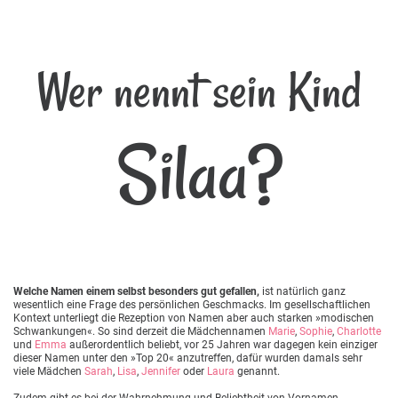
Wer nennt sein Kind
Silaa?
Welche Namen einem selbst besonders gut gefallen,
ist natürlich ganz
wesentlich eine Frage des persönlichen Geschmacks. Im gesellschaftlichen
Kontext unterliegt die Rezeption von Namen aber auch starken »modischen
Schwankungen«. So sind derzeit die Mädchennamen
Marie
,
Sophie
,
Charlotte
und
Emma
außerordentlich beliebt, vor 25 Jahren war dagegen kein einziger
dieser Namen unter den »Top 20« anzutreffen, dafür wurden damals sehr
viele Mädchen
Sarah
,
Lisa
,
Jennifer
oder
Laura
genannt.
Zudem gibt es bei der Wahrnehmung und Beliebtheit von Vornamen