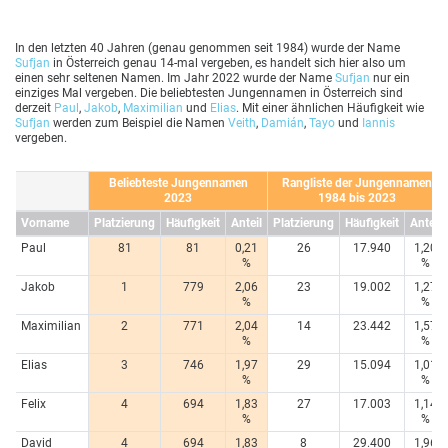
In den letzten 40 Jahren (genau genommen seit 1984) wurde der Name
Sufjan
in Österreich genau 14-mal vergeben, es handelt sich hier also um
einen sehr seltenen Namen. Im Jahr 2022 wurde der Name
Sufjan
nur ein
einziges Mal vergeben. Die beliebtesten Jungennamen in Österreich sind
derzeit
Paul
,
Jakob
,
Maximilian
und
Elias
. Mit einer ähnlichen Häufigkeit wie
Sufjan
werden zum Beispiel die Namen
Veith
,
Damián
,
Tayo
und
Iannis
vergeben.
Beliebteste Jungennamen
Rangliste der Jungennamen
2023
1984 bis 2023
Vorname
Platzierung
Häufigkeit
Anteil
Platzierung
Häufigkeit
Anteil
Paul
81
81
0,21
26
17.940
1,20
%
%
Jakob
1
779
2,06
23
19.002
1,27
%
%
Maximilian
2
771
2,04
14
23.442
1,57
%
%
Elias
3
746
1,97
29
15.094
1,01
%
%
Felix
4
694
1,83
27
17.003
1,14
%
%
David
4
694
1,83
8
29.400
1,96