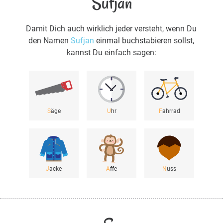
Sufjan
Damit Dich auch wirklich jeder versteht, wenn Du
den Namen
Sufjan
einmal buchstabieren sollst,
kannst Du einfach sagen:
S
äge
U
hr
F
ahrrad
J
acke
A
ffe
N
uss