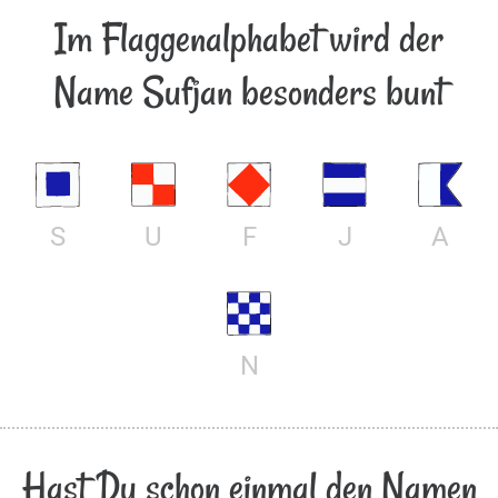
Im Flaggenalphabet wird der
Name Sufjan besonders bunt
S
U
F
J
A
N
Hast Du schon einmal den Namen