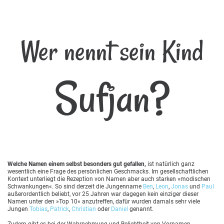
Wer nennt sein Kind
Sufjan?
Welche Namen einem selbst besonders gut gefallen,
ist natürlich ganz
wesentlich eine Frage des persönlichen Geschmacks. Im gesellschaftlichen
Kontext unterliegt die Rezeption von Namen aber auch starken »modischen
Schwankungen«. So sind derzeit die Jungenname
Ben
,
Leon
,
Jonas
und
Paul
außerordentlich beliebt, vor 25 Jahren war dagegen kein einziger dieser
Namen unter den »Top 10« anzutreffen, dafür wurden damals sehr viele
Jungen
Tobias
,
Patrick
,
Christian
oder
Daniel
genannt.
Zudem gibt es bei der Wahrnehmung und Beliebtheit von Vornamen