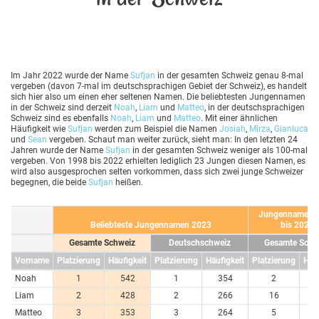
Im Jahr 2022 wurde der Name
Sufjan
in der gesamten Schweiz genau 8-mal
vergeben (davon 7-mal im deutschsprachigen Gebiet der Schweiz), es handelt
sich hier also um einen eher seltenen Namen. Die beliebtesten Jungennamen
in der Schweiz sind derzeit
Noah
,
Liam
und
Matteo
, in der deutschsprachigen
Schweiz sind es ebenfalls
Noah
,
Liam
und
Matteo
. Mit einer ähnlichen
Häufigkeit wie
Sufjan
werden zum Beispiel die Namen
Josiah
,
Mirza
,
Gianluca
und
Sean
vergeben. Schaut man weiter zurück, sieht man: In den letzten 24
Jahren wurde der Name
Sufjan
in der gesamten Schweiz weniger als 100-mal
vergeben. Von 1998 bis 2022 erhielten lediglich 23 Jungen diesen Namen, es
wird also ausgesprochen selten vorkommen, dass sich zwei junge Schweizer
begegnen, die beide
Sufjan
heißen.
Jungennamen 
Beliebteste Jungennamen 2023
bis 2023
Gesamte Schweiz
Deutschschweiz
Gesamte Schw
Vorname
Platzierung
Häufigkeit
Platzierung
Häufigkeit
Platzierung
Häuf
Noah
1
542
1
354
2
10
Liam
2
428
2
266
16
5
Matteo
3
353
3
264
5
6