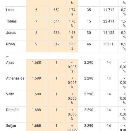
%
%
Leon
6
659
1,74
35
11.712
0,78
%
%
Tobias
7
644
1,70
15
22.414
1,50
%
%
Jonas
8
636
1,68
30
14.155
0,95
%
%
Noah
9
617
1,63
46
8.331
0,56
%
%
...
Ayas
1.688
1
<
2.290
14
<
0,005
0,005
%
%
Athanasios
1.688
1
<
2.290
14
<
0,005
0,005
%
%
Veith
1.688
1
<
2.290
14
<
0,005
0,005
%
%
Damián
1.688
1
<
2.290
14
<
0,005
0,005
%
%
Sufjan
1.688
1
<
2.290
14
<
0,005
0,005