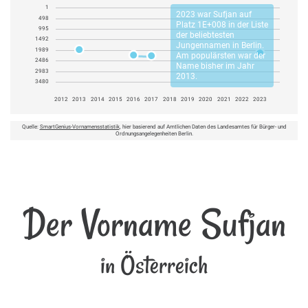
1
2023 war
Sufjan
auf
498
Platz 1E+008 in der Liste
995
der beliebtesten
1492
Jungennamen in Berlin.
1989
Am populärsten war der
2486
Name bisher im Jahr
2983
2013.
3480
2012
2013
2014
2015
2016
2017
2018
2019
2020
2021
2022
2023
Quelle:
SmartGenius-Vornamensstatistik
, hier basierend auf Amtlichen Daten des Landesamtes für Bürger- und
Ordnungsangelegenheiten Berlin.
Der Vorname Sufjan
in Österreich