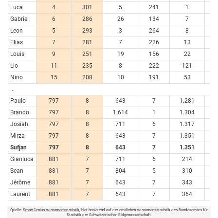
Luca
4
301
5
241
1
11
Gabriel
6
286
26
134
7
6
Leon
5
293
3
264
8
6
Elias
7
281
7
226
13
5
Louis
9
251
19
156
22
4
Lio
11
235
8
222
121
1
Nino
15
208
10
191
53
3
...
Paulo
797
8
643
7
1.281
Brando
797
8
1.614
1
1.304
Josiah
797
8
711
6
1.317
Mirza
797
8
643
7
1.351
Sufjan
797
8
643
7
1.351
Gianluca
881
7
711
6
214
Sean
881
7
804
5
310
Jérôme
881
7
643
7
343
Laurent
881
7
643
7
364
Quelle:
SmartGenius-Vornamensstatistik
, hier basierend auf der amtlichen Vornamensstatistik des Bundesamtes für
Statistik der Schweizerischen Eidgenossenschaft.