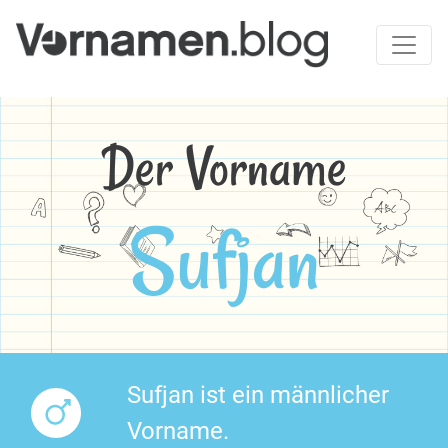
Der Vorname
Sufjan
Sufjan ist ein männlicher
Vorname.