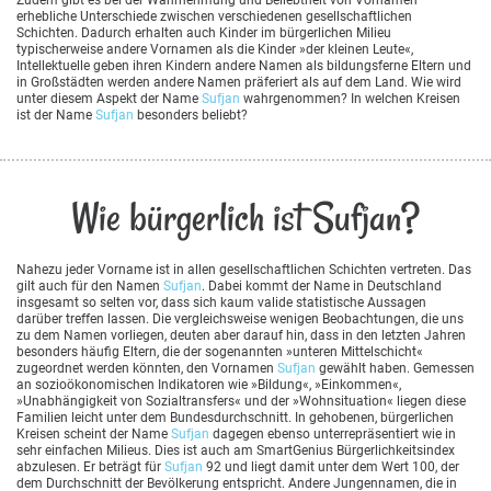
erhebliche Unterschiede zwischen verschiedenen gesellschaftlichen
Schichten. Dadurch erhalten auch Kinder im bürgerlichen Milieu
typischerweise andere Vornamen als die Kinder »der kleinen Leute«,
Intellektuelle geben ihren Kindern andere Namen als bildungsferne Eltern und
in Großstädten werden andere Namen präferiert als auf dem Land. Wie wird
unter diesem Aspekt der Name
Sufjan
wahrgenommen? In welchen Kreisen
ist der Name
Sufjan
besonders beliebt?
Wie bürgerlich ist Sufjan?
Nahezu jeder Vorname ist in allen gesellschaftlichen Schichten vertreten. Das
gilt auch für den Namen
Sufjan
. Dabei kommt der Name in Deutschland
insgesamt so selten vor, dass sich kaum valide statistische Aussagen
darüber treffen lassen. Die vergleichsweise wenigen Beobachtungen, die uns
zu dem Namen vorliegen, deuten aber darauf hin, dass in den letzten Jahren
besonders häufig Eltern, die der sogenannten »unteren Mittelschicht«
zugeordnet werden könnten, den Vornamen
Sufjan
gewählt haben. Gemessen
an sozioökonomischen Indikatoren wie »Bildung«, »Einkommen«,
»Unabhängigkeit von Sozialtransfers« und der »Wohnsituation« liegen diese
Familien leicht unter dem Bundesdurchschnitt. In gehobenen, bürgerlichen
Kreisen scheint der Name
Sufjan
dagegen ebenso unterrepräsentiert wie in
sehr einfachen Milieus. Dies ist auch am SmartGenius Bürgerlichkeitsindex
abzulesen. Er beträgt für
Sufjan
92 und liegt damit unter dem Wert 100, der
dem Durchschnitt der Bevölkerung entspricht. Andere Jungennamen, die in