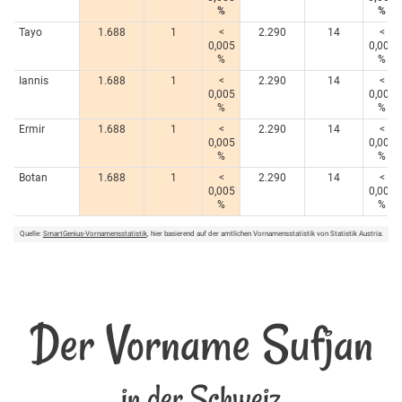
%
%
Tayo
1.688
1
<
2.290
14
<
0,005
0,005
%
%
Iannis
1.688
1
<
2.290
14
<
0,005
0,005
%
%
Ermir
1.688
1
<
2.290
14
<
0,005
0,005
%
%
Botan
1.688
1
<
2.290
14
<
0,005
0,005
%
%
Quelle:
SmartGenius-Vornamensstatistik
, hier basierend auf der amtlichen Vornamensstatistik von Statistik Austria.
Der Vorname Sufjan
in der Schweiz