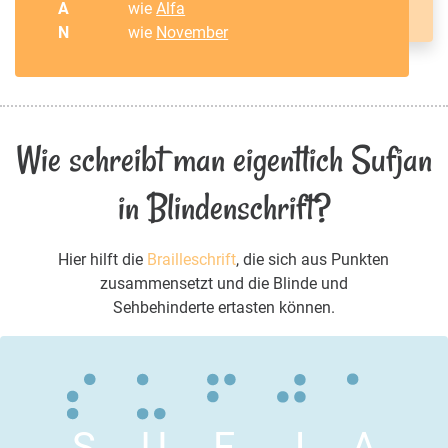
A
wie
Alfa
N
wie
November
Wie schreibt man eigentlich Sufjan
in Blindenschrift?
Hier hilft die
Brailleschrift
, die sich aus Punkten
zusammensetzt und die Blinde und
Sehbehinderte ertasten können.
S
U
F
J
A