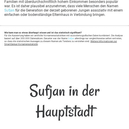
Familien mit überdurchschnittlich hohem Einkommen besonders populär
war. Es ist daher plausibel anzunehmen, dass viele Menschen den Namen
Sufjan
für die Generation der derzeit geborenen Jungen assoziativ mit einem
einfachen oder bodenständige Elternhaus in Verbindung bringen.
Wie kann man so etwas überhaupt wissen und ist das statistisch signifikant?
Für die Auswertung haben wir amtliche Vornamensstatistiken mit soziodemografischen Daten kombiniert. Die Analyse
basiert auf über 300.000 Datensätzen. Darunter war der Name
Sufjan
allerdings nur vergleichsweise selten vertreten,
so dass die statistischen Aussagen zu diesem Namen als Tendenz zu verstehen sind.
Weitere Informationen zur
SmartGenius-Vornamensstatistik
.
Sufjan in der
Hauptstadt