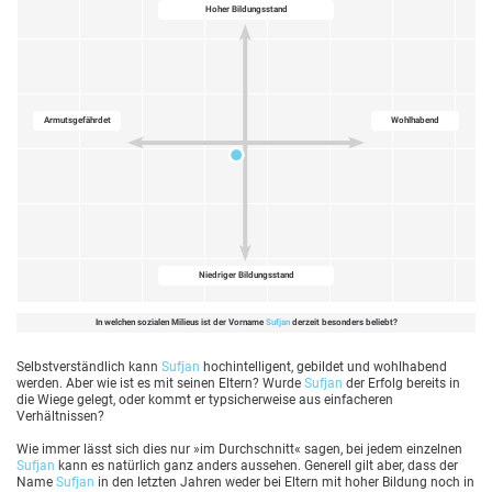
Hoher Bildungsstand
Armutsgefährdet
Wohlhabend
Niedriger Bildungsstand
In welchen sozialen Milieus ist der Vorname
Sufjan
derzeit besonders beliebt?
Selbstverständlich kann
Sufjan
hochintelligent, gebildet und wohlhabend
werden. Aber wie ist es mit seinen Eltern? Wurde
Sufjan
der Erfolg bereits in
die Wiege gelegt, oder kommt er typsicherweise aus einfacheren
Verhältnissen?
Wie immer lässt sich dies nur »im Durchschnitt« sagen, bei jedem einzelnen
Sufjan
kann es natürlich ganz anders aussehen. Generell gilt aber, dass der
Name
Sufjan
in den letzten Jahren weder bei Eltern mit hoher Bildung noch in