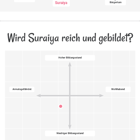
Suraiya
Bürgertum
Wird Suraiya reich und gebildet?
Hoher Bildungsstand
Armutsgefährdet
Wohlhabend
Niedriger Bildungsstand