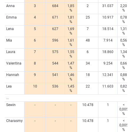
Anna
3
684
1,85
2
31.037
2,20
%
%
Emma
4
671
1,81
25
10.917
0,78
%
%
Lena
5
627
1,69
7
18.514
1,31
%
%
Mia
6
596
1,61
48
7.914
0,56
%
%
Laura
7
575
1,55
6
18.860
1,34
%
%
Valentina
8
544
1,47
34
9.254
0,66
%
%
Hannah
9
541
1,46
18
12.341
0,88
%
%
Lea
10
536
1,45
22
11.603
0,82
%
%
...
Sewin
-
-
-
10.478
1
<
0,005
%
Charasmy
-
-
-
10.478
1
<
0,005
%