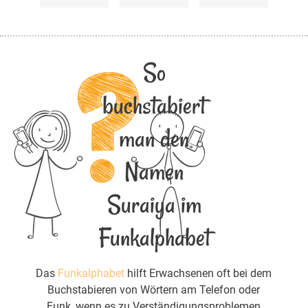
So
buchstabiert
man den
Namen
Suraiya im
Funkalphabet
Das
Funkalphabet
hilft Erwachsenen oft bei dem
Buchstabieren von Wörtern am Telefon oder
Funk, wenn es zu Verständigungsproblemen