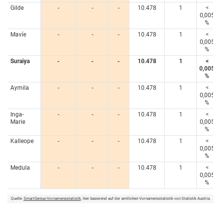
Gilde
-
-
-
10.478
1
<
0,005
%
Mavíe
-
-
-
10.478
1
<
0,005
%
Suraiya
-
-
-
10.478
1
<
0,005
%
Aymila
-
-
-
10.478
1
<
0,005
%
Inga-
-
-
-
10.478
1
<
Marie
0,005
%
Kalleope
-
-
-
10.478
1
<
0,005
%
Medula
-
-
-
10.478
1
<
0,005
%
Quelle:
SmartGenius-Vornamensstatistik
, hier basierend auf der amtlichen Vornamensstatistik von Statistik Austria.