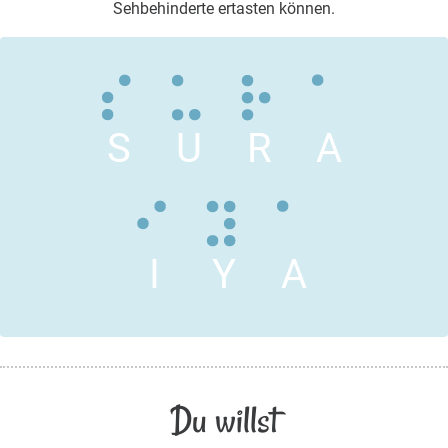
Sehbehinderte ertasten können.
S
U
R
A
I
Y
A
Du willst