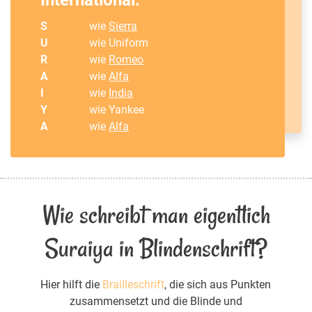
S
wie
Sierra
U
wie Uniform
R
wie
Romeo
A
wie
Alfa
I
wie
India
Y
wie Yankee
A
wie
Alfa
Wie schreibt man eigentlich
Suraiya in Blindenschrift?
Hier hilft die
Brailleschrift
, die sich aus Punkten
zusammensetzt und die Blinde und