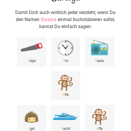
Damit Dich auch wirklich jeder versteht, wenn Du
den Namen
Suraiya
einmal buchstabieren sollst,
kannst Du einfach sagen:
S
äge
U
hr
R
adio
A
ffe
I
gel
Y
acht
A
ffe