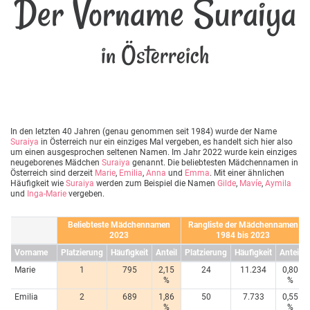
Der Vorname Suraiya
in Österreich
In den letzten 40 Jahren (genau genommen seit 1984) wurde der Name
Suraiya
in Österreich nur ein einziges Mal vergeben, es handelt sich hier also
um einen ausgesprochen seltenen Namen. Im Jahr 2022 wurde kein einziges
neugeborenes Mädchen
Suraiya
genannt. Die beliebtesten Mädchennamen in
Österreich sind derzeit
Marie
,
Emilia
,
Anna
und
Emma
. Mit einer ähnlichen
Häufigkeit wie
Suraiya
werden zum Beispiel die Namen
Gilde
,
Mavíe
,
Aymila
und
Inga-Marie
vergeben.
Beliebteste Mädchennamen
Rangliste der Mädchennamen
2023
1984 bis 2023
Vorname
Platzierung
Häufigkeit
Anteil
Platzierung
Häufigkeit
Anteil
Marie
1
795
2,15
24
11.234
0,80
%
%
Emilia
2
689
1,86
50
7.733
0,55
%
%