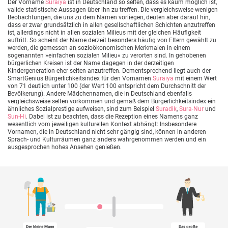
Der Vorname
Suraiya
ist in Deutschland so selten, dass es kaum möglich ist,
valide statistische Aussagen über ihn zu treffen. Die vergleichsweise wenigen
Beobachtungen, die uns zu dem Namen vorliegen, deuten aber darauf hin,
dass er zwar grundsätzlich in allen gesellschaftlichen Schichten anzutreffen
ist, allerdings nicht in allen sozialen Milieus mit der gleichen Häufigkeit
auftritt. So scheint der Name derzeit besonders häufig von Eltern gewählt zu
werden, die gemessen an sozioökonomischen Merkmalen in einem
sogenannten »einfachen sozialen Milieu« zu verorten sind. In gehobenen
bürgerlichen Kreisen ist der Name dagegen in der derzeitigen
Kindergeneration eher selten anzutreffen. Dementsprechend liegt auch der
SmartGenius Bürgerlichkeitsindex für den Vornamen
Suraiya
mit einem Wert
von 71 deutlich unter 100 (der Wert 100 entspricht dem Durchschnitt der
Bevölkerung). Andere Mädchennamen, die in Deutschland ebenfalls
vergleichsweise selten vorkommen und gemäß dem Bürgerlichkeitsindex ein
ähnliches Sozialprestige aufweisen, sind zum Beispiel
Suradik
,
Sura-Nur
und
Sun-Hi
. Dabei ist zu beachten, dass die Rezeption eines Namens ganz
wesentlich vom jeweiligen kulturellen Kontext abhängt: Insbesondere
Vornamen, die in Deutschland nicht sehr gängig sind, können in anderen
Sprach- und Kulturräumen ganz anders wahrgenommen werden und ein
ausgesprochen hohes Ansehen genießen.
Der kleine Mann
Das große