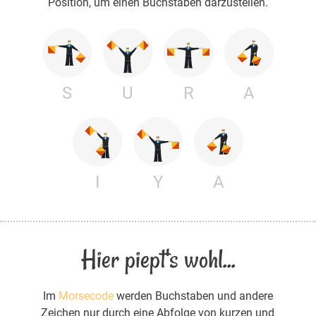
Position, um einen Buchstaben darzustellen.
S
U
R
A
I
Y
A
Hier piept's wohl...
Im
Morsecode
werden Buchstaben und andere
Zeichen nur durch eine Abfolge von kurzen und