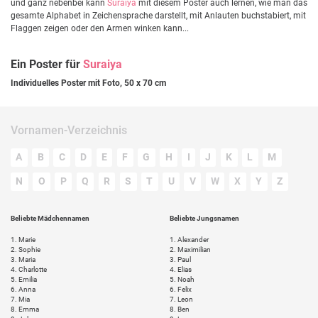
und ganz nebenbei kann
Suraiya
mit diesem Poster auch lernen, wie man das
gesamte Alphabet in Zeichensprache darstellt, mit Anlauten buchstabiert, mit
Flaggen zeigen oder den Armen winken kann...
Ein Poster für
Suraiya
Individuelles Poster mit Foto, 50 x 70 cm
Vornamen-Verzeichnis
A
B
C
D
E
F
G
H
I
J
K
L
M
N
O
P
Q
R
S
T
U
V
W
X
Y
Z
Beliebte Mädchennamen
Beliebte Jungsnamen
1.
Marie
1.
Alexander
2.
Sophie
2.
Maximilian
3.
Maria
3.
Paul
4.
Charlotte
4.
Elias
5.
Emilia
5.
Noah
6.
Anna
6.
Felix
7.
Mia
7.
Leon
8.
Emma
8.
Ben