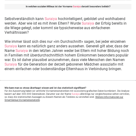
In welchen sozialen Milieus ist der Vorname
Suraiya
derzeit besonders beliebt?
Selbstverständlich kann
Suraiya
hochintelligent, gebildet und wohlhabend
werden. Aber wie ist es mit ihren Eltern? Wurde
Suraiya
der Erfolg bereits in
die Wiege gelegt, oder kommt sie typsicherweise aus einfacheren
Verhältnissen?
Wie immer lässt sich dies nur »im Durchschnitt« sagen, bei jeder einzelnen
Suraiya
kann es natürlich ganz anders aussehen. Generell gilt aber, dass der
Name
Suraiya
in den letzten Jahren weder bei Eltern mit hoher Bildung noch
in Familien mit überdurchschnittlich hohem Einkommen besonders populär
war. Es ist daher plausibel anzunehmen, dass viele Menschen den Namen
Suraiya
für die Generation der derzeit geborenen Mädchen assoziativ mit
einem einfachen oder bodenständige Elternhaus in Verbindung bringen.
Wie kann man so etwas überhaupt wissen und ist das statistisch signifikant?
Für die Auswertung haben wir amtliche Vornamensstatistiken mit soziodemografischen Daten kombiniert. Die Analyse
basiert auf über 300.000 Datensätzen. Darunter war der Name
Suraiya
allerdings nur vergleichsweise selten vertreten,
so dass die statistischen Aussagen zu diesem Namen als Tendenz zu verstehen sind.
Weitere Informationen zur
SmartGenius-Vornamensstatistik
.