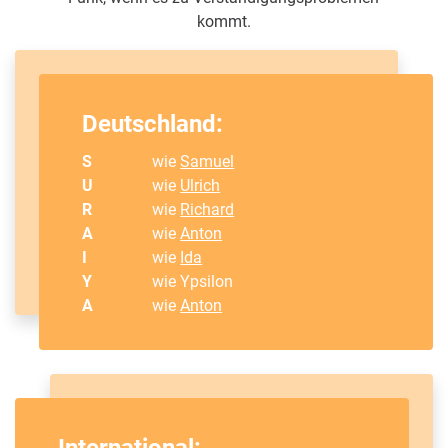
kommt.
Deutschland:
S
wie
Samuel
U
wie
Ulrich
R
wie
Richard
A
wie
Anton
I
wie
Ida
Y
wie Ypsilon
A
wie
Anton
International: