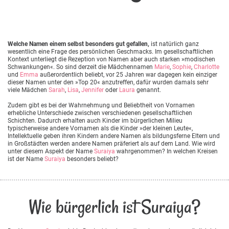
Welche Namen einem selbst besonders gut gefallen,
ist natürlich ganz
wesentlich eine Frage des persönlichen Geschmacks. Im gesellschaftlichen
Kontext unterliegt die Rezeption von Namen aber auch starken »modischen
Schwankungen«. So sind derzeit die Mädchennamen
Marie
,
Sophie
,
Charlotte
und
Emma
außerordentlich beliebt, vor 25 Jahren war dagegen kein einziger
dieser Namen unter den »Top 20« anzutreffen, dafür wurden damals sehr
viele Mädchen
Sarah
,
Lisa
,
Jennifer
oder
Laura
genannt.
Zudem gibt es bei der Wahrnehmung und Beliebtheit von Vornamen
erhebliche Unterschiede zwischen verschiedenen gesellschaftlichen
Schichten. Dadurch erhalten auch Kinder im bürgerlichen Milieu
typischerweise andere Vornamen als die Kinder »der kleinen Leute«,
Intellektuelle geben ihren Kindern andere Namen als bildungsferne Eltern und
in Großstädten werden andere Namen präferiert als auf dem Land. Wie wird
unter diesem Aspekt der Name
Suraiya
wahrgenommen? In welchen Kreisen
ist der Name
Suraiya
besonders beliebt?
Wie bürgerlich ist Suraiya?