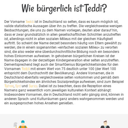
Wie bürgerlich ist Teddi?
Der Vorname
Teddi
ist in Deutschland so selten, dass es kaum möglich ist,
valide statistische Aussagen über ihn zu treffen. Die vergleichsweise wenigen
Beobachtungen, die uns zu dem Namen vorliegen, deuten aber darauf hin,
dass er zwar grundsätzlich in allen gesellschaftlichen Schichten anzutreffen
ist, allerdings nicht in allen sozialen Milieus mit der gleichen Häufigkeit
auftritt. So scheint der Name derzeit besonders häufig von Eltern gewählt zu
werden, die in einem sogenannten »einfachen sozialen Milieu« zu verorten
sind, die also weder eine überdurchschnittliche Bildung noch ein besonders
hohes Einkommen aufweisen. In gehobenen bürgerlichen Kreisen ist der
Name dagegen in der derzeitigen Kindergeneration eher selten anzutreffen.
Dementsprechend liegt auch der SmartGenius Bürgerlichkeitsindex für den
Vornamen
Teddi
mit einem Wert von 75 deutlich unter 100 (der Wert 100
entspricht dem Durchschnitt der Bevölkerung). Andere Vornamen, die in
Deutschland ebenfalls vergleichsweise selten vorkommen und gemäß dem
Bürgerlichkeitsindex ein ähnliches Sozialprestige aufweisen, sind zum Beispiel
Tahoe
,
Syd
und
Suray
. Dabei ist zu beachten, dass die Rezeption eines
Namens ganz wesentlich vom jeweiligen kulturellen Kontext abhängt:
Insbesondere Vornamen, die in Deutschland nicht sehr gängig sind, können in
anderen Sprach- und Kulturräumen ganz anders wahrgenommen werden und
ein ausgesprochen hohes Ansehen genießen.