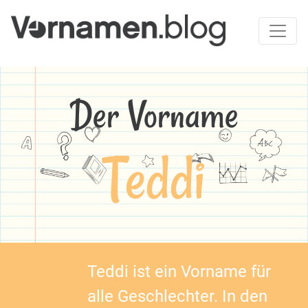
Der Vorname
Teddi
Teddi ist ein Vorname für
alle Geschlechter. In den