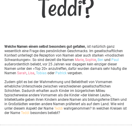
Teddi?
Welche Namen einem selbst besonders gut gefallen,
ist natürlich ganz
wesentlich eine Frage des persönlichen Geschmacks. Im gesellschaftlichen
Kontext unterliegt die Rezeption von Namen aber auch starken »modischen
Schwankungen«. So sind derzeit die Namen
Marie
,
Sophie
,
Ben
und
Paul
außerordentlich beliebt, vor 25 Jahren war dagegen kein einziger dieser
Namen unter den »Top 20« anzutreffen, dafür wurden damals sehr häufig die
Namen
Sarah
,
Lisa
,
Tobias
oder
Patrick
vergeben.
Zudem gibt es bei der Wahrnehmung und Beliebtheit von Vornamen
erhebliche Unterschiede zwischen verschiedenen gesellschaftlichen
Schichten. Dadurch erhalten auch Kinder im bürgerlichen Milieu
typischerweise andere Vornamen als die Kinder »der kleinen Leute«,
Intellektuelle geben ihren Kindern andere Namen als bildungsferne Eltern und
in Großstädten werden andere Namen präferiert als auf dem Land. Wie wird
unter diesem Aspekt der Name
Teddi
wahrgenommen? In welchen Kreisen ist
der Name
Teddi
besonders beliebt?