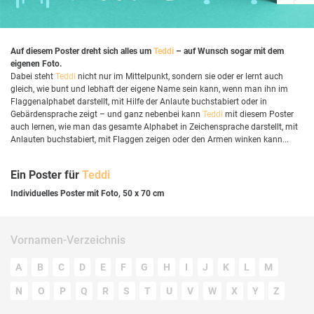
Auf diesem Poster dreht sich alles um
Teddi
– auf Wunsch sogar mit dem
eigenen Foto.
Dabei steht
Teddi
nicht nur im Mittelpunkt, sondern sie oder er lernt auch
gleich, wie bunt und lebhaft der eigene Name sein kann, wenn man ihn im
Flaggenalphabet darstellt, mit Hilfe der Anlaute buchstabiert oder in
Gebärdensprache zeigt – und ganz nebenbei kann
Teddi
mit diesem Poster
auch lernen, wie man das gesamte Alphabet in Zeichensprache darstellt, mit
Anlauten buchstabiert, mit Flaggen zeigen oder den Armen winken kann...
Ein Poster für
Teddi
Individuelles Poster mit Foto, 50 x 70 cm
Vornamen-Verzeichnis
A
B
C
D
E
F
G
H
I
J
K
L
M
N
O
P
Q
R
S
T
U
V
W
X
Y
Z