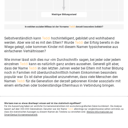
Niedriger Bildungsstand
In welchen sozialen Milieus ist der Vorname
Teddi
derzeit besonders beliebt?
Selbstverständlich kann
Teddi
hochintelligent, gebildet und wohlhabend
werden. Aber wie ist es mit den Eltern? Wurde
Teddi
der Erfolg bereits in die
Wiege gelegt, oder kommen Kinder mit diesem Namen typsicherweise aus
einfacheren Verhältnissen?
Wie immer lässt sich dies nur »im Durchschnitt« sagen, bei jeder oder jedem
einzelnen
Teddi
kann es natürlich ganz anders aussehen. Generell gilt aber,
dass der Name
Teddi
in den letzten Jahren weder bei Eltern mit hoher Bildung
noch in Familien mit überdurchschnittlich hohem Einkommen besonders
populär war. Es ist daher plausibel anzunehmen, dass viele Menschen den
Namen
Teddi
für die Generation der derzeit geborenen Kinder assoziativ mit
einem einfachen oder bodenständige Elternhaus in Verbindung bringen.
Wie kann man so etwas überhaupt wissen und ist das statistisch signifikant?
Für die Auswertung haben wir amtliche Vornamensstatistiken mit soziodemografischen Daten kombiniert. Die Analyse
basiert auf über 300.000 Datensätzen. Darunter war der Name
Teddi
allerdings nur vergleichsweise selten vertreten, so
dass die statistischen Aussagen zu diesem Namen als Tendenz zu verstehen sind.
Weitere Informationen zur
SmartGenius-Vornamensstatistik
.