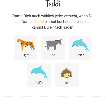
Teddi
Damit Dich auch wirklich jeder versteht, wenn Du
den Namen
Teddi
einmal buchstabieren sollst,
kannst Du einfach sagen:
T
iger
E
sel
D
elfin
D
elfin
I
gel