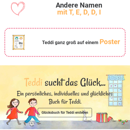
Andere Namen
mit T, E, D, D, I
Poster
Teddi ganz groß auf einem
Teddi
sucht das Glück...
Ein persönliches, individuelles und glückliches
Buch für Teddi.
Glücksbuch für Teddi erstellen