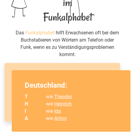
im
Funkalphabet
Das
Funkalphabet
hilft Erwachsenen oft bei dem
Buchstabieren von Wörtern am Telefon oder
Funk, wenn es zu Verständigungsproblemen
kommt.
Deutschland:
T
wie
Theodor
H
wie
Heinrich
I
wie
Ida
A
wie
Anton