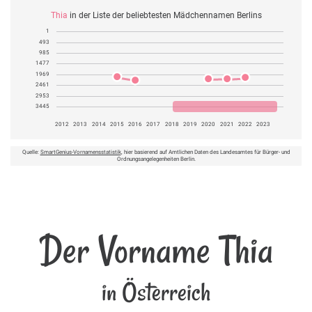
Thia
in der Liste der beliebtesten Mädchennamen Berlins
1
493
985
1477
1969
2461
2953
3445
2012
2013
2014
2015
2016
2017
2018
2019
2020
2021
2022
2023
Quelle:
SmartGenius-Vornamensstatistik
, hier basierend auf Amtlichen Daten des Landesamtes für Bürger- und
Ordnungsangelegenheiten Berlin.
Der Vorname Thia
in Österreich