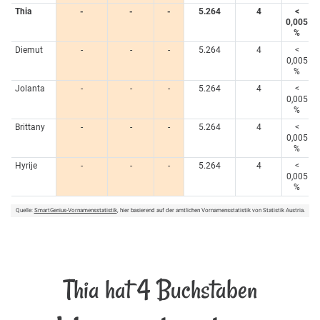
Thia
-
-
-
5.264
4
<
0,005
%
Diemut
-
-
-
5.264
4
<
0,005
%
Jolanta
-
-
-
5.264
4
<
0,005
%
Brittany
-
-
-
5.264
4
<
0,005
%
Hyrije
-
-
-
5.264
4
<
0,005
%
Quelle:
SmartGenius-Vornamensstatistik
, hier basierend auf der amtlichen Vornamensstatistik von Statistik Austria.
Thia hat 4 Buchstaben