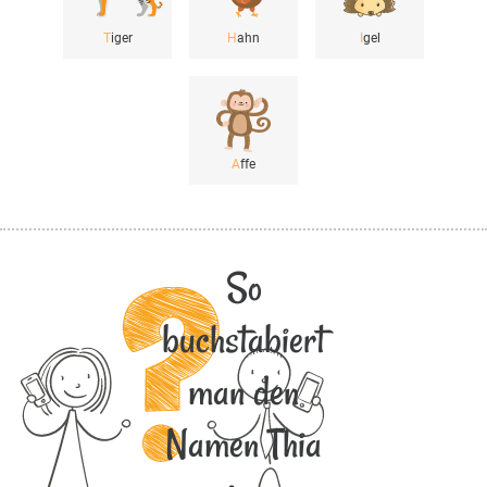
T
iger
H
ahn
I
gel
A
ffe
So
buchstabiert
man den
Namen Thia