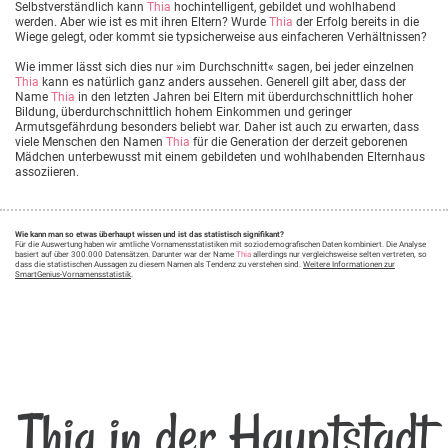
Selbstverständlich kann
Thia
hochintelligent, gebildet und wohlhabend
werden. Aber wie ist es mit ihren Eltern? Wurde
Thia
der Erfolg bereits in die
Wiege gelegt, oder kommt sie typsicherweise aus einfacheren Verhältnissen?
Wie immer lässt sich dies nur »im Durchschnitt« sagen, bei jeder einzelnen
Thia
kann es natürlich ganz anders aussehen. Generell gilt aber, dass der
Name
Thia
in den letzten Jahren bei Eltern mit überdurchschnittlich hoher
Bildung, überdurchschnittlich hohem Einkommen und geringer
Armutsgefährdung besonders beliebt war. Daher ist auch zu erwarten, dass
viele Menschen den Namen
Thia
für die Generation der derzeit geborenen
Mädchen unterbewusst mit einem gebildeten und wohlhabenden Elternhaus
assoziieren.
Wie kann man so etwas überhaupt wissen und ist das statistisch signifikant?
Für die Auswertung haben wir amtliche Vornamensstatistiken mit soziodemografischen Daten kombiniert. Die Analyse
basiert auf über 300.000 Datensätzen. Darunter war der Name
Thia
allerdings nur vergleichsweise selten vertreten, so
dass die statistischen Aussagen zu diesem Namen als Tendenz zu verstehen sind.
Weitere Informationen zur
SmartGenius-Vornamensstatistik
.
Thia in der Hauptstadt