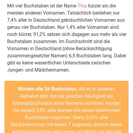
Mit vier Buchstaben ist der Name
Thia
kürzer als die
meisten anderen Vornamen. Tatsächlich bestehen nur
7,4% aller in Deutschland gebräuchlichen Vornamen aus
genau vier Buchstaben. Nur 1,4% aller Vornamen sind
noch kürzer, 91,2% setzen sich dagegen aus mehr als vier
Buchstaben zusammen. Im Durchschnitt sind die
Vornamen in Deutschland (ohne Berücksichtigung
zusammengesetzter Namen) 6,5 Buchstaben lang. Dabei
gibt es keine wesentlichen Unterschiede zwischen
Jungen- und Mädchennamen.
Würden alle 26 Buchstaben,
die es in unserem
Alphabet gibt, mit der gleichen Häufigkeit als
Anfangsbuchstabe eines Namens auftreten, würden
nur jeweils 3,8% aller Namen mit einem bestimmten
Buchstaben beginnen. Wenn 3,83% aller
Mädchennamen mit einem T beginnen, kommt dieser
Anfangsbuchstabe also genau so häufig vor wie alle