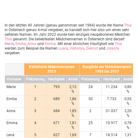
In den letzten 40 Jahren (genau genommen seit 1984) wurde der Name
Thia
in Österreich genau 4-mal vergeben, es handelt sich hier also um einen sehr
seltenen Namen. Im Jahr 2022 wurde kein einziges neugeborenes Mädchen
Thia
genannt. Die beliebtesten Mädchennamen in Österreich sind derzeit
Marie
,
Emilia
,
Anna
und
Emma
. Mit einer ähnlichen Häufigkeit wie
Thia
werden zum Beispiel die Namen
Luara
,
Viktoriya
,
Diemut
und
Jolanta
vergeben.
Beliebteste Mädchennamen
Rangliste der Mädchennamen
2023
1984 bis 2023
Vorname
Platzierung
Häufigkeit
Anteil
Platzierung
Häufigkeit
Anteil
Marie
1
795
2,15
24
11.234
0,80
%
%
Emilia
2
689
1,86
50
7.733
0,55
%
%
Anna
3
684
1,85
2
31.037
2,20
%
%
Emma
4
671
1,81
25
10.917
0,78
%
%
Lena
5
627
1,69
7
18.514
1,31