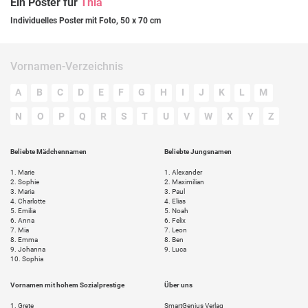
Ein Poster für
Thia
Individuelles Poster mit Foto, 50 x 70 cm
Vornamen-Verzeichnis
A
B
C
D
E
F
G
H
I
J
K
L
M
N
O
P
Q
R
S
T
U
V
W
X
Y
Z
Beliebte Mädchennamen
Beliebte Jungsnamen
1.
Marie
1.
Alexander
2.
Sophie
2.
Maximilian
3.
Maria
3.
Paul
4.
Charlotte
4.
Elias
5.
Emilia
5.
Noah
6.
Anna
6.
Felix
7.
Mia
7.
Leon
8.
Emma
8.
Ben
9.
Johanna
9.
Luca
10.
Sophia
Vornamen mit hohem Sozialprestige
Über uns
1.
Grete
SmartGenius Verlag