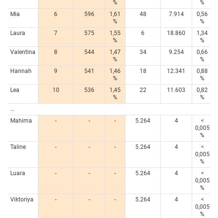
%
%
Mia
6
596
1,61
48
7.914
0,56
%
%
Laura
7
575
1,55
6
18.860
1,34
%
%
Valentina
8
544
1,47
34
9.254
0,66
%
%
Hannah
9
541
1,46
18
12.341
0,88
%
%
Lea
10
536
1,45
22
11.603
0,82
%
%
...
Mahima
-
-
-
5.264
4
<
0,005
%
Taline
-
-
-
5.264
4
<
0,005
%
Luara
-
-
-
5.264
4
<
0,005
%
Viktoriya
-
-
-
5.264
4
<
0,005
%