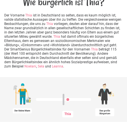
Wie bürgerlich ist Thia?
Der Vorname
Thia
ist in Deutschland so selten, dass es kaum möglich ist,
valide statistische Aussagen über ihn zu treffen. Die vergleichsweise wenigen
Beobachtungen, die uns zu
Thia
vorliegen, deuten aber darauf hin, dass der
Name zwar grundsätzlich in allen gesellschaftlichen Schichten zu finden ist,
in den letzten Jahren aber ganz besonders häufig von Eltern aus einem gut
situierten Milieu gewählt wurde.
Thia
hat damit oftmals ein bürgerliches
Elternhaus, dem es gemessen an sozioökonomischen Merkmalen wie
»Bildung«, »Einkommen« und »Wohlstand« überdurchschnittlich gut geht.
Der SmartGenius Bürgerlichkeitsindex für den Vornamen
Thia
beträgt 115
(der Wert 100 entspricht dem Durchschnitt der Bevölkerung). Andere
Mädchennamen, die in Deutschland ebenfalls eher selten sind und gemäß
dem Bürgerlichkeitsindex ein ähnlich hohes Sozialprestige aufweisen, sind
zum Beispiel
Noelani
,
Sela
und
Leanna
.
Der kleine Mann
Das große
Thia
Bürgertum