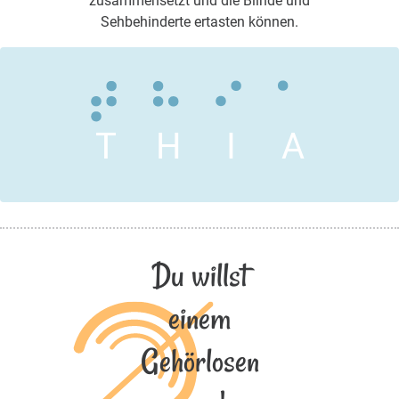
zusammensetzt und die Blinde und
Sehbehinderte ertasten können.
T
H
I
A
Du willst
einem
Gehörlosen