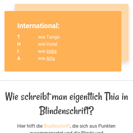
International:
T
wie Tango
H
wie Hotel
I
wie
India
A
wie
Alfa
Wie schreibt man eigentlich Thia in
Blindenschrift?
Hier hilft die
Brailleschrift
, die sich aus Punkten