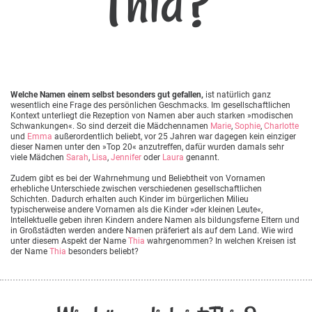
Thia?
Welche Namen einem selbst besonders gut gefallen,
ist natürlich ganz
wesentlich eine Frage des persönlichen Geschmacks. Im gesellschaftlichen
Kontext unterliegt die Rezeption von Namen aber auch starken »modischen
Schwankungen«. So sind derzeit die Mädchennamen
Marie
,
Sophie
,
Charlotte
und
Emma
außerordentlich beliebt, vor 25 Jahren war dagegen kein einziger
dieser Namen unter den »Top 20« anzutreffen, dafür wurden damals sehr
viele Mädchen
Sarah
,
Lisa
,
Jennifer
oder
Laura
genannt.
Zudem gibt es bei der Wahrnehmung und Beliebtheit von Vornamen
erhebliche Unterschiede zwischen verschiedenen gesellschaftlichen
Schichten. Dadurch erhalten auch Kinder im bürgerlichen Milieu
typischerweise andere Vornamen als die Kinder »der kleinen Leute«,
Intellektuelle geben ihren Kindern andere Namen als bildungsferne Eltern und
in Großstädten werden andere Namen präferiert als auf dem Land. Wie wird
unter diesem Aspekt der Name
Thia
wahrgenommen? In welchen Kreisen ist
der Name
Thia
besonders beliebt?