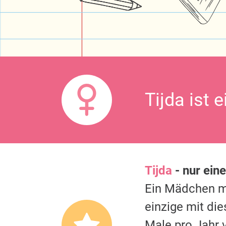
Tijda ist 
Tijda
- nur ein
Ein Mädchen 
einzige mit di
Male pro Jahr 