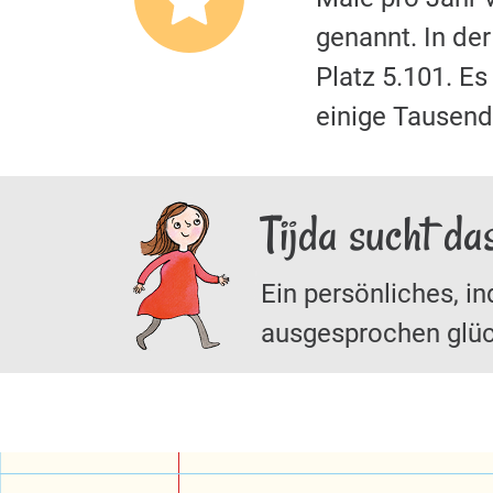
genannt. In de
Platz 5.101. E
einige Tausende
Tijda sucht da
Ein persönliches, in
ausgesprochen glüc