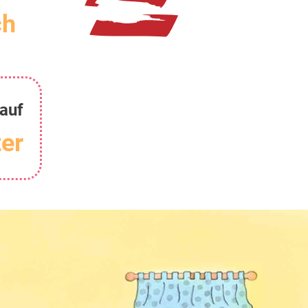
ch
 auf
er