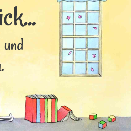
ck...
s und
.