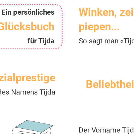
Winken, ze
Ein persönliches
Glücksbuch
piepen...
für Tijda
So sagt man «Tij
zialprestige
Beliebthei
des Namens Tijda
Der Vorname Tij