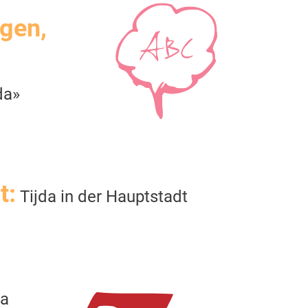
igen,
da»
t:
Tijda in der Hauptstadt
da