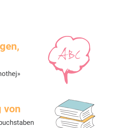
igen,
mothej»
g von
buchstaben