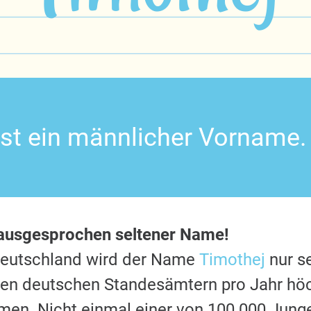
ist ein männlicher Vorname.
 ausgesprochen seltener Name!
Deutschland wird der Name
Timothej
nur se
 den deutschen Standesämtern pro Jahr hö
en. Nicht einmal einer von 100.000 Jung