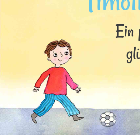
Timot
Ein 
gl