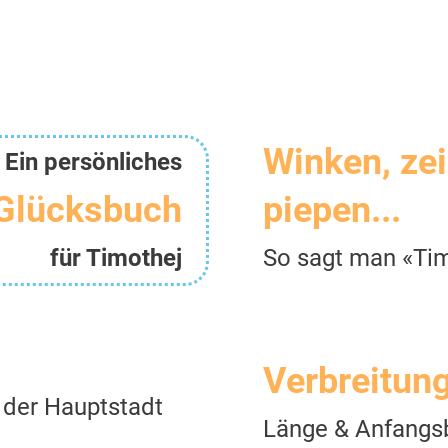
Winken, ze
Ein persönliches
Glücksbuch
piepen...
für Timothej
So sagt man «Ti
Verbreitun
 der Hauptstadt
Länge & Anfangs