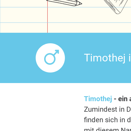
Timothej 
Timothej
- ein
Zumindest in 
finden sich in
mit diesem Nam