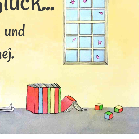
ück...
s und
ej.