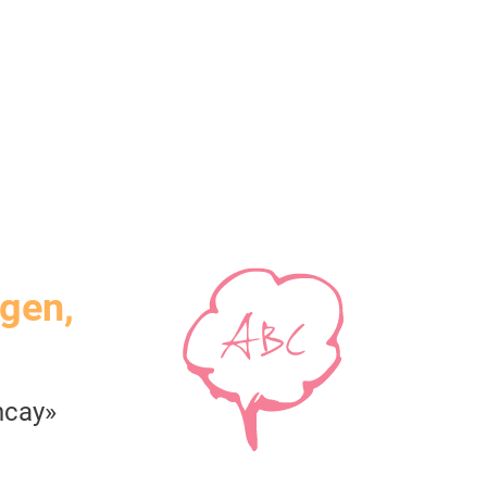
igen,
ncay»