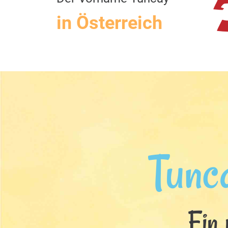
in Österreich
Tunc
Ein 