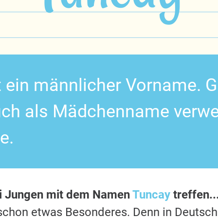
t ein männlicher Vorname. G
ch als Mädchenname verwen
e.
i Jungen mit dem Namen
Tuncay
treffen..
s schon etwas Besonderes. Denn in Deutsc