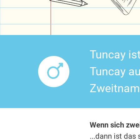
Tuncay is
Tuncay au
Zweitnam
Wenn sich zwe
...dann ist da