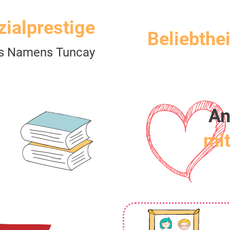
zialprestige
Beliebthei
s Namens Tuncay
An
mit