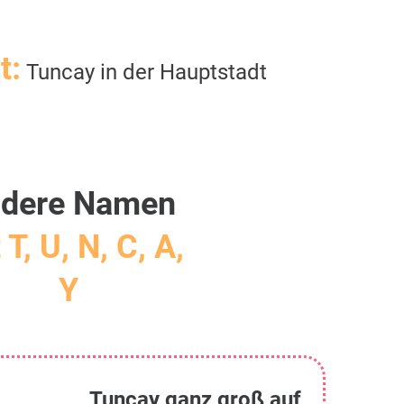
t:
Tuncay in der Hauptstadt
dere Namen
 T, U, N, C, A,
Y
Tuncay ganz groß auf