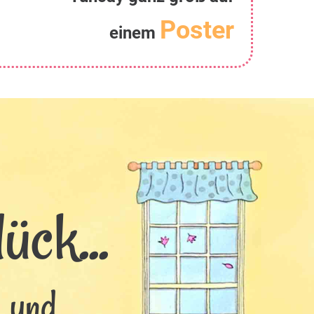
Poster
einem
ück...
s und