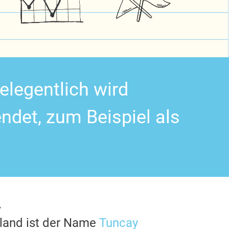
elegentlich wird
det, zum Beispiel als
.
hland ist der Name
Tuncay