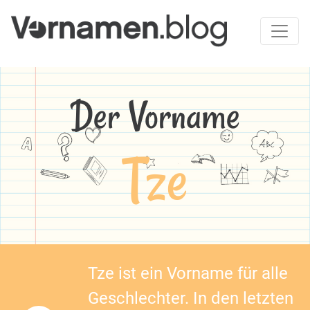
Der Vorname
Tze
Tze ist ein Vorname für alle
Geschlechter. In den letzten