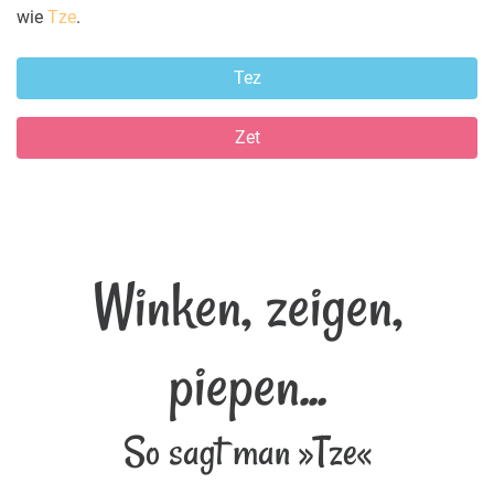
wie
Tze
.
Tez
Zet
Winken, zeigen,
piepen...
So sagt man »Tze«