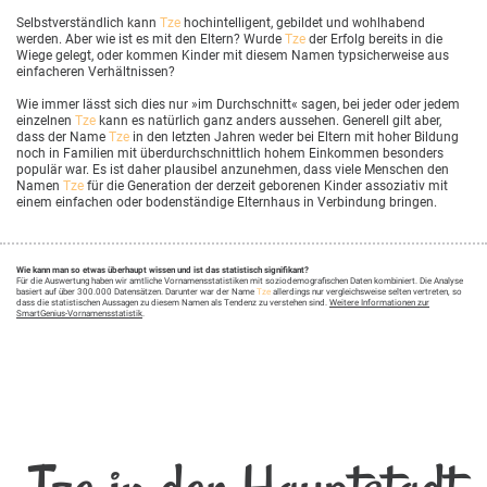
Selbstverständlich kann
Tze
hochintelligent, gebildet und wohlhabend
werden. Aber wie ist es mit den Eltern? Wurde
Tze
der Erfolg bereits in die
Wiege gelegt, oder kommen Kinder mit diesem Namen typsicherweise aus
einfacheren Verhältnissen?
Wie immer lässt sich dies nur »im Durchschnitt« sagen, bei jeder oder jedem
einzelnen
Tze
kann es natürlich ganz anders aussehen. Generell gilt aber,
dass der Name
Tze
in den letzten Jahren weder bei Eltern mit hoher Bildung
noch in Familien mit überdurchschnittlich hohem Einkommen besonders
populär war. Es ist daher plausibel anzunehmen, dass viele Menschen den
Namen
Tze
für die Generation der derzeit geborenen Kinder assoziativ mit
einem einfachen oder bodenständige Elternhaus in Verbindung bringen.
Wie kann man so etwas überhaupt wissen und ist das statistisch signifikant?
Für die Auswertung haben wir amtliche Vornamensstatistiken mit soziodemografischen Daten kombiniert. Die Analyse
basiert auf über 300.000 Datensätzen. Darunter war der Name
Tze
allerdings nur vergleichsweise selten vertreten, so
dass die statistischen Aussagen zu diesem Namen als Tendenz zu verstehen sind.
Weitere Informationen zur
SmartGenius-Vornamensstatistik
.