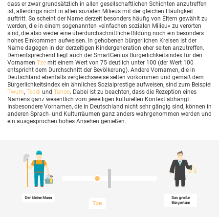
dass er zwar grundsätzlich in allen gesellschaftlichen Schichten anzutreffen
ist, allerdings nicht in allen sozialen Milieus mit der gleichen Häufigkeit
auftritt. So scheint der Name derzeit besonders häufig von Eltern gewählt zu
werden, die in einem sogenannten »einfachen sozialen Milieu« zu verorten
sind, die also weder eine überdurchschnittliche Bildung noch ein besonders
hohes Einkommen aufweisen. In gehobenen bürgerlichen Kreisen ist der
Name dagegen in der derzeitigen Kindergeneration eher selten anzutreffen.
Dementsprechend liegt auch der SmartGenius Bürgerlichkeitsindex für den
Vornamen
Tze
mit einem Wert von 75 deutlich unter 100 (der Wert 100
entspricht dem Durchschnitt der Bevölkerung). Andere Vornamen, die in
Deutschland ebenfalls vergleichsweise selten vorkommen und gemäß dem
Bürgerlichkeitsindex ein ähnliches Sozialprestige aufweisen, sind zum Beispiel
Twum
,
Teddi
und
Tahoe
. Dabei ist zu beachten, dass die Rezeption eines
Namens ganz wesentlich vom jeweiligen kulturellen Kontext abhängt:
Insbesondere Vornamen, die in Deutschland nicht sehr gängig sind, können in
anderen Sprach- und Kulturräumen ganz anders wahrgenommen werden und
ein ausgesprochen hohes Ansehen genießen.
Der kleine Mann
Das große
Tze
Bürgertum