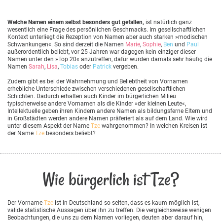
Welche Namen einem selbst besonders gut gefallen,
ist natürlich ganz
wesentlich eine Frage des persönlichen Geschmacks. Im gesellschaftlichen
Kontext unterliegt die Rezeption von Namen aber auch starken »modischen
Schwankungen«. So sind derzeit die Namen
Marie
,
Sophie
,
Ben
und
Paul
außerordentlich beliebt, vor 25 Jahren war dagegen kein einziger dieser
Namen unter den »Top 20« anzutreffen, dafür wurden damals sehr häufig die
Namen
Sarah
,
Lisa
,
Tobias
oder
Patrick
vergeben.
Zudem gibt es bei der Wahrnehmung und Beliebtheit von Vornamen
erhebliche Unterschiede zwischen verschiedenen gesellschaftlichen
Schichten. Dadurch erhalten auch Kinder im bürgerlichen Milieu
typischerweise andere Vornamen als die Kinder »der kleinen Leute«,
Intellektuelle geben ihren Kindern andere Namen als bildungsferne Eltern und
in Großstädten werden andere Namen präferiert als auf dem Land. Wie wird
unter diesem Aspekt der Name
Tze
wahrgenommen? In welchen Kreisen ist
der Name
Tze
besonders beliebt?
Wie bürgerlich ist Tze?
Der Vorname
Tze
ist in Deutschland so selten, dass es kaum möglich ist,
valide statistische Aussagen über ihn zu treffen. Die vergleichsweise wenigen
Beobachtungen, die uns zu dem Namen vorliegen, deuten aber darauf hin,