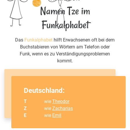
Namen Tze im
Funkalphabet
Das
Funkalphabet
hilft Erwachsenen oft bei dem
Buchstabieren von Wörtern am Telefon oder
Funk, wenn es zu Verständigungsproblemen
kommt.
Deutschland:
T
wie
Theodor
Z
wie
Zacharias
E
wie
Emil