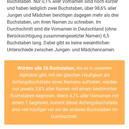
Buchstaben. Nur 0,1% aller Vornamen sind noch kürzer
und haben lediglich zwei Buchstaben, über 98,6% aller
Jungen und Mädchen benötigen dagegen mehr als drei
Buchstaben, um ihren Namen zu schreiben. Im
Durchschnitt sind die Vornamen in Deutschland (ohne
Berücksichtigung zusammengesetzter Namen) 6,5
Buchstaben lang. Dabei gibt es keine wesentlichen
Unterschiede zwischen Jungen- und Mädchennamen.
Würden alle 26 Buchstaben,
die es in unserem
Alphabet gibt, mit der gleichen Häufigkeit als
Anfangsbuchstabe eines Namens auftreten, würden
nur jeweils 3,8% aller Namen mit einem bestimmten
Buchstaben beginnen. Wenn 4,7% aller Vornamen mit
einem T beginnen, kommt dieser Anfangsbuchstabe
also viel häufiger vor als die anderen Buchstaben im
Durchschnitt.