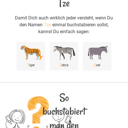
Tze
Damit Dich auch wirklich jeder versteht, wenn Du
den Namen
Tze
einmal buchstabieren sollst,
kannst Du einfach sagen:
T
iger
Z
ebra
E
sel
So
buchstabiert
man den