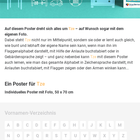
Auf diesem Poster dreht sich alles um
Tze
– auf Wunsch sogar mit dem
eigenen Foto.
Dabei steht
Tze
nicht nur im Mittelpunkt, sondern sie oder er lernt auch gleich,
wie bunt und lebhaft der eigene Name sein kann, wenn man ihn im
Flaggenalphabet darstellt, mit Hilfe der Anlaute buchstabiert oder in
Gebärdensprache zeigt – und ganz nebenbei kann
Tze
mit diesem Poster
auch lernen, wie man das gesamte Alphabet in Zeichensprache darstellt, mit
Anlauten buchstabiert, mit Flaggen zeigen oder den Armen winken kann...
Ein Poster für
Tze
Individuelles Poster mit Foto, 50 x 70 cm
Vornamen-Verzeichnis
A
B
C
D
E
F
G
H
I
J
K
L
M
N
O
P
Q
R
S
T
U
V
W
X
Y
Z