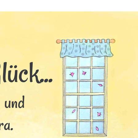
ück...
s und
ra.