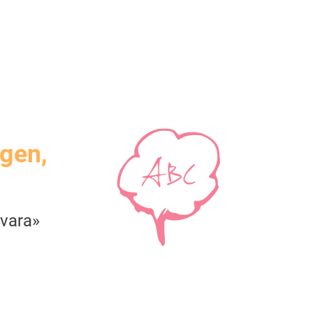
igen,
vara»