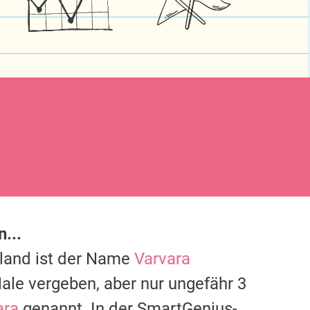
n...
hland ist der Name
Varvara
ale vergeben, aber nur ungefähr 3
ara
genannt. In der SmartGenius-