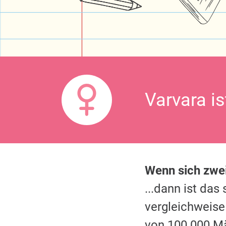
Varvara i
Wenn sich zw
...dann ist da
vergleichweise
von 100.000 M