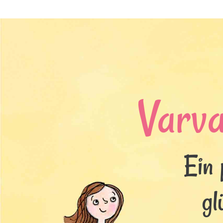
Varv
Ein 
gl