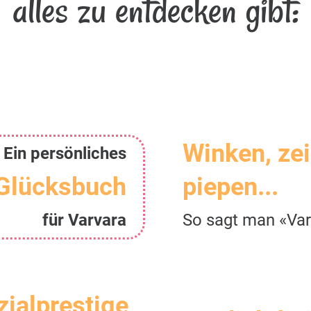
alles zu entdecken gibt:
Winken, ze
Ein persönliches
Glücksbuch
piepen...
für Varvara
So sagt man «Var
zialprestige