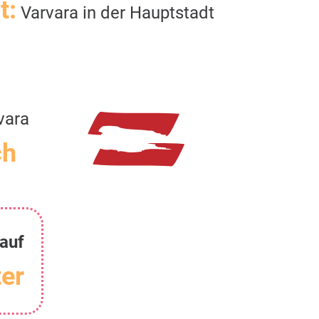
t:
Varvara in der Hauptstadt
vara
ch
auf
er