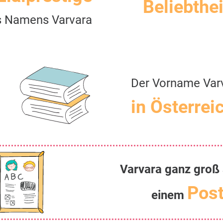
Beliebthei
s Namens Varvara
Der Vorname Var
in Österrei
Varvara ganz groß 
Post
einem