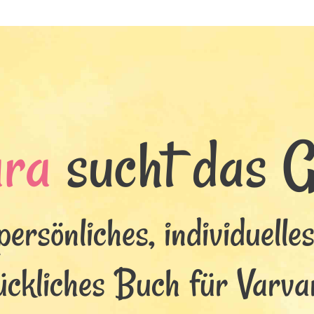
ara
sucht das Gl
persönliches, individuelle
ückliches Buch für Varva