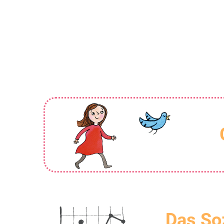
Das So