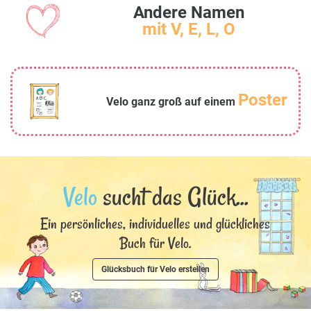
Andere Namen
mit V, E, L, O
Poster
Velo ganz groß auf einem
Velo
sucht das Glück...
Ein persönliches, individuelles und glückliches
Buch für Velo.
Glücksbuch für Velo erstellen