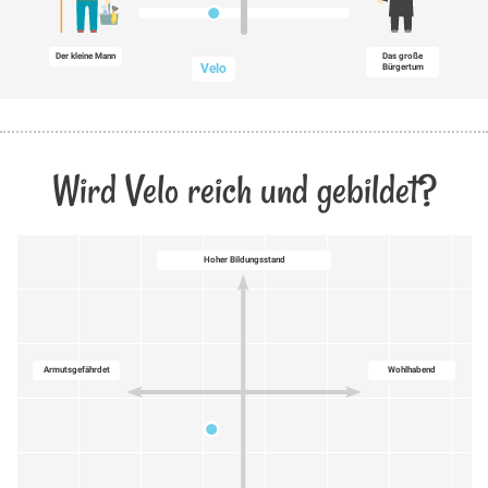
Der kleine Mann
Das große
Velo
Bürgertum
Wird Velo reich und gebildet?
Hoher Bildungsstand
Armutsgefährdet
Wohlhabend