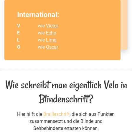
International:
V
wie
Victor
E
wie
Echo
L
wie
Lima
O
wie
Oscar
Wie schreibt man eigentlich Velo in
Blindenschrift?
Hier hilft die
Brailleschrift
, die sich aus Punkten
zusammensetzt und die Blinde und
Sehbehinderte ertasten können.