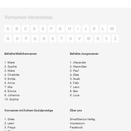
Vornamen-Verzeichnis
A
B
C
D
E
F
G
H
I
J
K
L
M
N
O
P
Q
R
S
T
U
V
W
X
Y
Z
Beliebte Mädchennamen
Beliebte Jungsnamen
1.
Marie
1.
Alexander
2.
Sophie
2.
Maximilian
3.
Maria
3.
Paul
4.
Charlotte
4.
Elias
5.
Emilia
5.
Noah
6.
Anna
6.
Felix
7.
Mia
7.
Leon
8.
Emma
8.
Ben
9.
Johanna
9.
Luca
10.
Sophia
Vornamen mit hohem Sozialprestige
Über uns
1.
Grete
SmartGenius Verlag
2.
Leevi
Impressum
3.
Freyja
Facebook