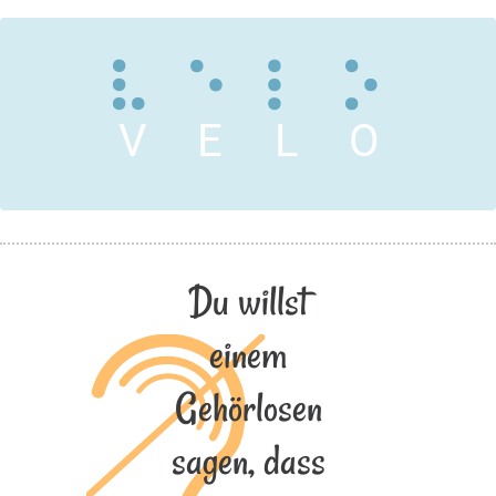
V
E
L
O
Du willst
einem
Gehörlosen
sagen, dass