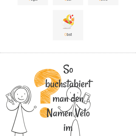
O
bst
So
buchstabiert
man den
Namen Velo
im