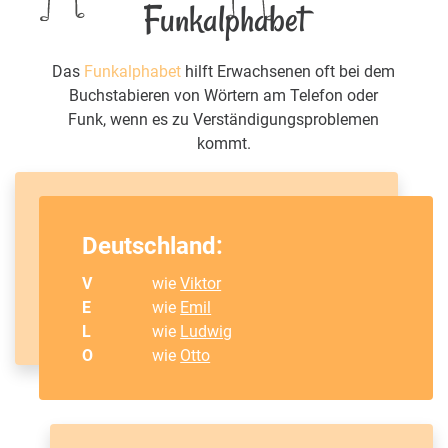
Funkalphabet
Das
Funkalphabet
hilft Erwachsenen oft bei dem
Buchstabieren von Wörtern am Telefon oder
Funk, wenn es zu Verständigungsproblemen
kommt.
Deutschland:
V
wie
Viktor
E
wie
Emil
L
wie
Ludwig
O
wie
Otto