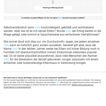
Niedriger Bildungsstand
In welchen sozialen Milieus ist der Vorname
Velo
derzeit besonders beliebt?
Selbstverständlich kann
Velo
hochintelligent, gebildet und wohlhabend
werden. Aber wie ist es mit seinen Eltern? Wurde
Velo
der Erfolg bereits in die
Wiege gelegt, oder kommt er typsicherweise aus einfacheren Verhältnissen?
Wie immer lässt sich dies nur »im Durchschnitt« sagen, bei jedem einzelnen
Velo
kann es natürlich ganz anders aussehen. Generell gilt aber, dass der
Name
Velo
in den letzten Jahren weder bei Eltern mit hoher Bildung noch in
Familien mit überdurchschnittlich hohem Einkommen besonders populär
war. Es ist daher plausibel anzunehmen, dass viele Menschen den Namen
Velo
für die Generation der derzeit geborenen Jungen assoziativ mit einem
einfachen oder bodenständige Elternhaus in Verbindung bringen.
Wie kann man so etwas überhaupt wissen und ist das statistisch signifikant?
Für die Auswertung haben wir amtliche Vornamensstatistiken mit soziodemografischen Daten kombiniert. Die Analyse
basiert auf über 300.000 Datensätzen. Darunter war der Name
Velo
allerdings nur vergleichsweise selten vertreten, so
dass die statistischen Aussagen zu diesem Namen als Tendenz zu verstehen sind.
Weitere Informationen zur
SmartGenius-Vornamensstatistik
.