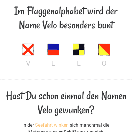
Im Flaggenalphabet wird der
Name Velo besonders bunt
V
E
L
O
Hast Du schon einmal den Namen
Velo gewunken?
In der
Seefahrt winken
sich manchmal die