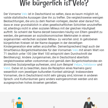
Wie bürgerlich ist Velo?
Der Vorname
Velo
ist in Deutschland so selten, dass es kaum möglich ist,
valide statistische Aussagen über ihn zu treffen. Die vergleichsweise wenigen
Beobachtungen, die uns zu dem Namen vorliegen, deuten aber darauf hin,
dass er zwar grundsätzlich in allen gesellschaftlichen Schichten anzutreffen
ist, allerdings nicht in allen sozialen Milieus mit der gleichen Häufigkeit
auftritt. So scheint der Name derzeit besonders häufig von Eltern gewählt zu
werden, die gemessen an sozioökonomischen Merkmalen in einem
sogenannten »einfachen sozialen Milieu« zu verorten sind. In gehobenen
bürgerlichen Kreisen ist der Name dagegen in der derzeitigen
Kindergeneration eher selten anzutreffen. Dementsprechend liegt auch der
SmartGenius Bürgerlichkeitsindex für den Vornamen
Velo
mit einem Wert von
71 deutlich unter 100 (der Wert 100 entspricht dem Durchschnitt der
Bevölkerung). Andere Jungennamen, die in Deutschland ebenfalls
vergleichsweise selten vorkommen und gemäß dem Bürgerlichkeitsindex ein
ähnliches Sozialprestige aufweisen, sind zum Beispiel
Veljan
,
Velislavov
und
Velid
. Dabei ist zu beachten, dass die Rezeption eines Namens ganz
wesentlich vom jeweiligen kulturellen Kontext abhängt: Insbesondere
Vornamen, die in Deutschland nicht sehr gängig sind, können in anderen
Sprach- und Kulturräumen ganz anders wahrgenommen werden und ein
ausgesprochen hohes Ansehen genießen.