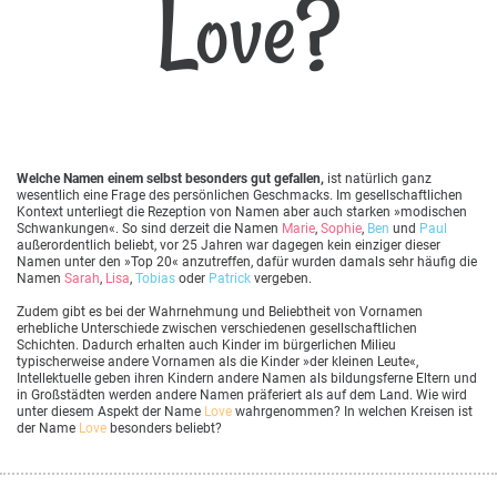
Love?
Welche Namen einem selbst besonders gut gefallen,
ist natürlich ganz
wesentlich eine Frage des persönlichen Geschmacks. Im gesellschaftlichen
Kontext unterliegt die Rezeption von Namen aber auch starken »modischen
Schwankungen«. So sind derzeit die Namen
Marie
,
Sophie
,
Ben
und
Paul
außerordentlich beliebt, vor 25 Jahren war dagegen kein einziger dieser
Namen unter den »Top 20« anzutreffen, dafür wurden damals sehr häufig die
Namen
Sarah
,
Lisa
,
Tobias
oder
Patrick
vergeben.
Zudem gibt es bei der Wahrnehmung und Beliebtheit von Vornamen
erhebliche Unterschiede zwischen verschiedenen gesellschaftlichen
Schichten. Dadurch erhalten auch Kinder im bürgerlichen Milieu
typischerweise andere Vornamen als die Kinder »der kleinen Leute«,
Intellektuelle geben ihren Kindern andere Namen als bildungsferne Eltern und
in Großstädten werden andere Namen präferiert als auf dem Land. Wie wird
unter diesem Aspekt der Name
Love
wahrgenommen? In welchen Kreisen ist
der Name
Love
besonders beliebt?