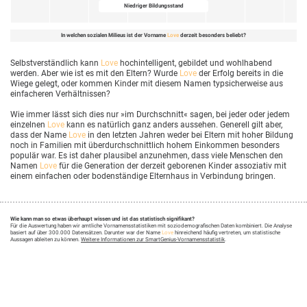
Niedriger Bildungsstand
In welchen sozialen Milieus ist der Vorname
Love
derzeit besonders beliebt?
Selbstverständlich kann
Love
hochintelligent, gebildet und wohlhabend
werden. Aber wie ist es mit den Eltern? Wurde
Love
der Erfolg bereits in die
Wiege gelegt, oder kommen Kinder mit diesem Namen typsicherweise aus
einfacheren Verhältnissen?
Wie immer lässt sich dies nur »im Durchschnitt« sagen, bei jeder oder jedem
einzelnen
Love
kann es natürlich ganz anders aussehen. Generell gilt aber,
dass der Name
Love
in den letzten Jahren weder bei Eltern mit hoher Bildung
noch in Familien mit überdurchschnittlich hohem Einkommen besonders
populär war. Es ist daher plausibel anzunehmen, dass viele Menschen den
Namen
Love
für die Generation der derzeit geborenen Kinder assoziativ mit
einem einfachen oder bodenständige Elternhaus in Verbindung bringen.
Wie kann man so etwas überhaupt wissen und ist das statistisch signifikant?
Für die Auswertung haben wir amtliche Vornamensstatistiken mit soziodemografischen Daten kombiniert. Die Analyse
basiert auf über 300.000 Datensätzen. Darunter war der Name
Love
hinreichend häufig vertreten, um statistische
Aussagen ableiten zu können.
Weitere Informationen zur SmartGenius-Vornamensstatistik
.