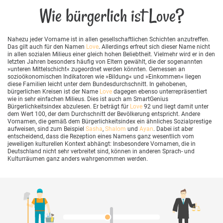
Wie bürgerlich ist Love?
Nahezu jeder Vorname ist in allen gesellschaftlichen Schichten anzutreffen.
Das gilt auch für den Namen
Love
. Allerdings erfreut sich dieser Name nicht
in allen sozialen Milieus einer gleich hohen Beliebtheit. Vielmehr wird er in den
letzten Jahren besonders häufig von Eltern gewählt, die der sogenannten
»unteren Mittelschicht« zugeordnet werden könnten. Gemessen an
sozioökonomischen Indikatoren wie »Bildung« und »Einkommen« liegen
diese Familien leicht unter dem Bundesdurchschnitt. In gehobenen,
bürgerlichen Kreisen ist der Name
Love
dagegen ebenso unterrepräsentiert
wie in sehr einfachen Milieus. Dies ist auch am SmartGenius
Bürgerlichkeitsindex abzulesen. Er beträgt für
Love
92 und liegt damit unter
dem Wert 100, der dem Durchschnitt der Bevölkerung entspricht. Andere
Vornamen, die gemäß dem Bürgerlichkeitsindex ein ähnliches Sozialprestige
aufweisen, sind zum Beispiel
Sasha
,
Shalom
und
Ayan
. Dabei ist aber
entscheidend, dass die Rezeption eines Namens ganz wesentlich vom
jeweiligen kulturellen Kontext abhängt: Insbesondere Vornamen, die in
Deutschland nicht sehr verbreitet sind, können in anderen Sprach- und
Kulturräumen ganz anders wahrgenommen werden.