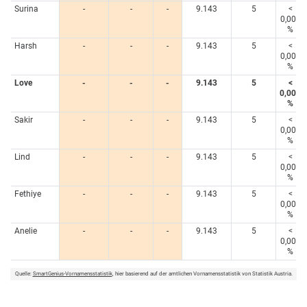
Surina
-
-
-
9.143
5
<
0,005
%
Harsh
-
-
-
9.143
5
<
0,005
%
Love
-
-
-
9.143
5
<
0,005
%
Sakir
-
-
-
9.143
5
<
0,005
%
Lind
-
-
-
9.143
5
<
0,005
%
Fethiye
-
-
-
9.143
5
<
0,005
%
Anelie
-
-
-
9.143
5
<
0,005
%
Quelle:
SmartGenius-Vornamensstatistik
, hier basierend auf der amtlichen Vornamensstatistik von Statistik Austria.