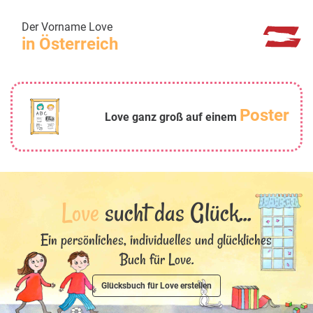
Der Vorname Love
in Österreich
Poster
Love ganz groß auf einem
Love
sucht das Glück...
Ein persönliches, individuelles und glückliches
Buch für Love.
Glücksbuch für Love erstellen