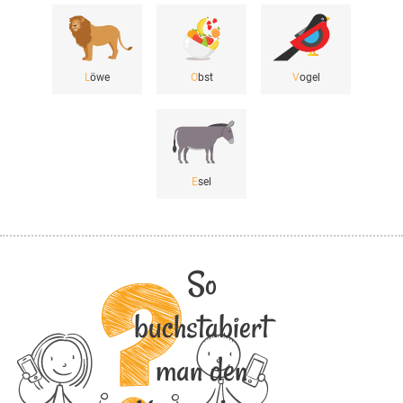
L
öwe
O
bst
V
ogel
E
sel
So
buchstabiert
man den