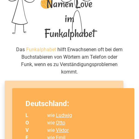
Namen Love
im
Funkalphabet
Das
Funkalphabet
hilft Erwachsenen oft bei dem
Buchstabieren von Wörtern am Telefon oder
Funk, wenn es zu Verständigungsproblemen
kommt.
Deutschland:
L
wie
Ludwig
O
wie
Otto
V
wie
Viktor
E
wie
Emil