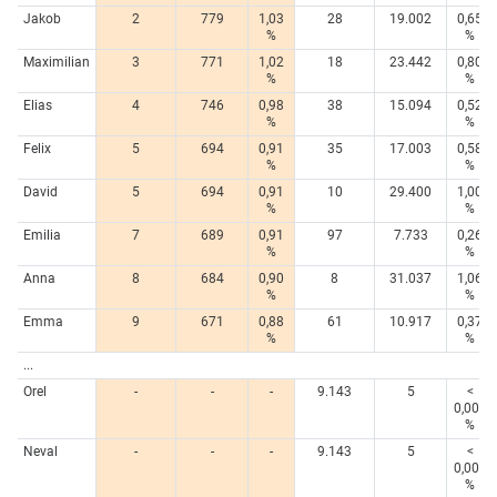
Jakob
2
779
1,03
28
19.002
0,65
%
%
Maximilian
3
771
1,02
18
23.442
0,80
%
%
Elias
4
746
0,98
38
15.094
0,52
%
%
Felix
5
694
0,91
35
17.003
0,58
%
%
David
5
694
0,91
10
29.400
1,00
%
%
Emilia
7
689
0,91
97
7.733
0,26
%
%
Anna
8
684
0,90
8
31.037
1,06
%
%
Emma
9
671
0,88
61
10.917
0,37
%
%
...
Orel
-
-
-
9.143
5
<
0,005
%
Neval
-
-
-
9.143
5
<
0,005
%