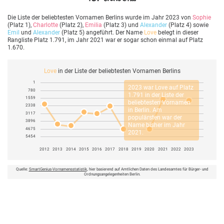
Die Liste der beliebtesten Vornamen Berlins wurde im Jahr 2023 von
Sophie
(Platz 1),
Charlotte
(Platz 2),
Emilia
(Platz 3) und
Alexander
(Platz 4) sowie
Emil
und
Alexander
(Platz 5) angeführt. Der Name
Love
belegt in dieser
Rangliste Platz 1.791, im Jahr 2021 war er sogar schon einmal auf Platz
1.670.
Love
in der Liste der beliebtesten Vornamen Berlins
1
2023 war
Love
auf Platz
780
1.791 in der Liste der
1559
beliebtesten Vornamen
2338
in Berlin. Am
3117
populärsten war der
3896
Name bisher im Jahr
4675
2021.
5454
2012
2013
2014
2015
2016
2017
2018
2019
2020
2021
2022
2023
Quelle:
SmartGenius-Vornamensstatistik
, hier basierend auf Amtlichen Daten des Landesamtes für Bürger- und
Ordnungsangelegenheiten Berlin.