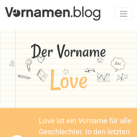
Der Vorname
Love
Love ist ein Vorname für alle
Geschlechter. In den letzten