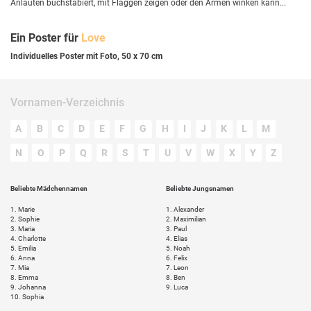
Anlauten buchstabiert, mit Flaggen zeigen oder den Armen winken kann...
Ein Poster für
Love
Individuelles Poster mit Foto, 50 x 70 cm
Vornamen-Verzeichnis
A
B
C
D
E
F
G
H
I
J
K
L
M
N
O
P
Q
R
S
T
U
V
W
X
Y
Z
Beliebte Mädchennamen
Beliebte Jungsnamen
1.
Marie
1.
Alexander
2.
Sophie
2.
Maximilian
3.
Maria
3.
Paul
4.
Charlotte
4.
Elias
5.
Emilia
5.
Noah
6.
Anna
6.
Felix
7.
Mia
7.
Leon
8.
Emma
8.
Ben
9.
Johanna
9.
Luca
10.
Sophia