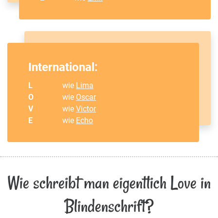
International:
L
wie
Lima
O
wie
Oscar
V
wie
Victor
E
wie
Echo
Wie schreibt man eigentlich Love in
Blindenschrift?