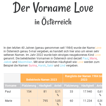
Der Vorname Love
in Österreich
In den letzten 40 Jahren (genau genommen seit 1984) wurde der Name
Love
in Österreich genau 5-mal vergeben, es handelt sich hier also um einen sehr
seltenen Namen. Im Jahr 2022 wurde kein einziges neugeborenes Kind
Love
genannt. Die beliebtesten Vornamen in Österreich sind derzeit
Paul
,
Marie
,
Jakob
und
Maximilian
. Mit einer ähnlichen Häufigkeit wie
Love
werden zum
Beispiel die Namen
Surina
,
Harsh
,
Sakir
und
Lind
vergeben.
Rangliste der Namen 1984 bis
Beliebteste Namen 2023
2023
Vorname
Platzierung
Häufigkeit
Anteil
Platzierung
Häufigkeit
Anteil
Paul
154
81
0,11
33
17.940
0,61
%
%
Marie
1
795
1,05
60
11.234
0,38
%
%