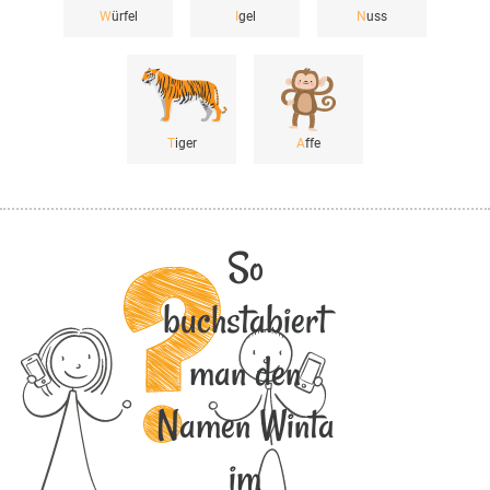
W
ürfel
I
gel
N
uss
T
iger
A
ffe
So
buchstabiert
man den
Namen Winta
im