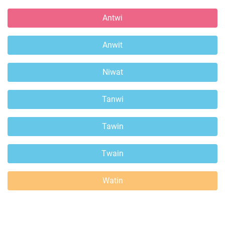
Antwi
Anwit
Niwat
Tanwi
Tawin
Twain
Watin