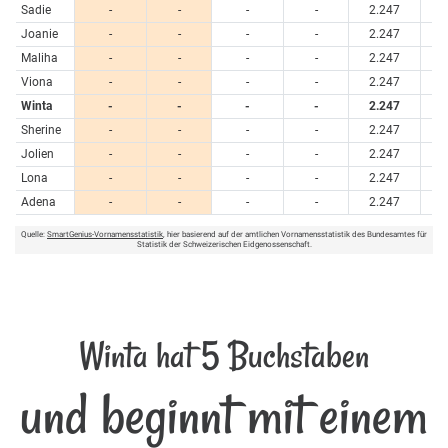
Sadie
-
-
-
-
2.247
Joanie
-
-
-
-
2.247
Maliha
-
-
-
-
2.247
Viona
-
-
-
-
2.247
Winta
-
-
-
-
2.247
Sherine
-
-
-
-
2.247
Jolien
-
-
-
-
2.247
Lona
-
-
-
-
2.247
Adena
-
-
-
-
2.247
Quelle:
SmartGenius-Vornamensstatistik
, hier basierend auf der amtlichen Vornamensstatistik des Bundesamtes für
Statistik der Schweizerischen Eidgenossenschaft.
Winta hat 5 Buchstaben
und beginnt mit einem