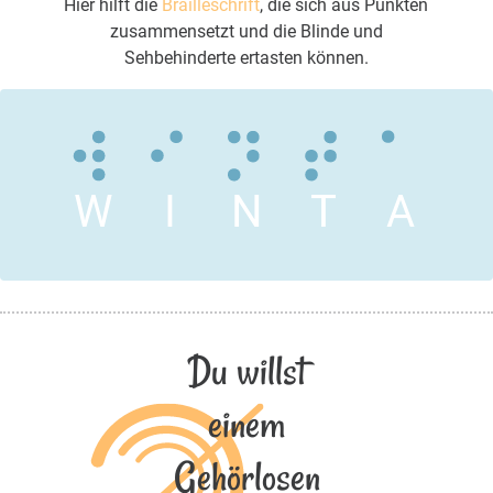
Hier hilft die
Brailleschrift
, die sich aus Punkten
zusammensetzt und die Blinde und
Sehbehinderte ertasten können.
W
I
N
T
A
Du willst
einem
Gehörlosen