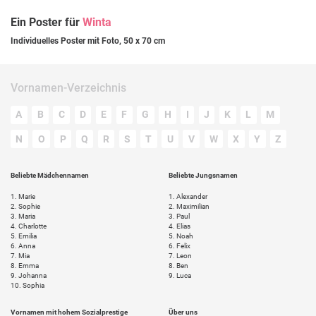
Ein Poster für
Winta
Individuelles Poster mit Foto, 50 x 70 cm
Vornamen-Verzeichnis
A
B
C
D
E
F
G
H
I
J
K
L
M
N
O
P
Q
R
S
T
U
V
W
X
Y
Z
Beliebte Mädchennamen
Beliebte Jungsnamen
1.
Marie
1.
Alexander
2.
Sophie
2.
Maximilian
3.
Maria
3.
Paul
4.
Charlotte
4.
Elias
5.
Emilia
5.
Noah
6.
Anna
6.
Felix
7.
Mia
7.
Leon
8.
Emma
8.
Ben
9.
Johanna
9.
Luca
10.
Sophia
Vornamen mit hohem Sozialprestige
Über uns