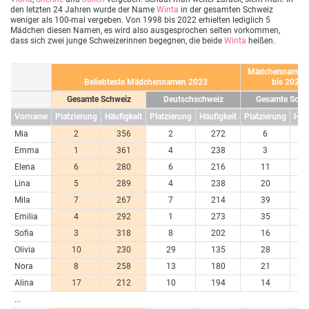
den letzten 24 Jahren wurde der Name
Winta
in der gesamten Schweiz
weniger als 100-mal vergeben. Von 1998 bis 2022 erhielten lediglich 5
Mädchen diesen Namen, es wird also ausgesprochen selten vorkommen,
dass sich zwei junge Schweizerinnen begegnen, die beide
Winta
heißen.
Mädchennamen 
Beliebteste Mädchennamen 2023
bis 2023
Gesamte Schweiz
Deutschschweiz
Gesamte Schw
Vorname
Platzierung
Häufigkeit
Platzierung
Häufigkeit
Platzierung
Häuf
Mia
2
356
2
272
6
7
Emma
1
361
4
238
3
7
Elena
6
280
6
216
11
6
Lina
5
289
4
238
20
4
Mila
7
267
7
214
39
3
Emilia
4
292
1
273
35
3
Sofia
3
318
8
202
16
5
Olivia
10
230
29
135
28
4
Nora
8
258
13
180
21
4
Alina
17
212
10
194
14
5
...