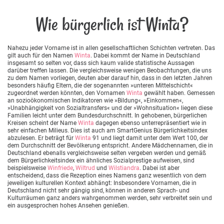
Wie bürgerlich ist Winta?
Nahezu jeder Vorname ist in allen gesellschaftlichen Schichten vertreten. Das
gilt auch für den Namen
Winta
. Dabei kommt der Name in Deutschland
insgesamt so selten vor, dass sich kaum valide statistische Aussagen
darüber treffen lassen. Die vergleichsweise wenigen Beobachtungen, die uns
zu dem Namen vorliegen, deuten aber darauf hin, dass in den letzten Jahren
besonders häufig Eltern, die der sogenannten »unteren Mittelschicht«
zugeordnet werden könnten, den Vornamen
Winta
gewählt haben. Gemessen
an sozioökonomischen Indikatoren wie »Bildung«, »Einkommen«,
»Unabhängigkeit von Sozialtransfers« und der »Wohnsituation« liegen diese
Familien leicht unter dem Bundesdurchschnitt. In gehobenen, bürgerlichen
Kreisen scheint der Name
Winta
dagegen ebenso unterrepräsentiert wie in
sehr einfachen Milieus. Dies ist auch am SmartGenius Bürgerlichkeitsindex
abzulesen. Er beträgt für
Winta
91 und liegt damit unter dem Wert 100, der
dem Durchschnitt der Bevölkerung entspricht. Andere Mädchennamen, die in
Deutschland ebenalls vergleichsweise selten vergeben werden und gemäß
dem Bürgerlichkeitsindex ein ähnliches Sozialprestige aufweisen, sind
beispielsweise
Winfriede
,
Wiltrud
und
Wilstiandra
. Dabei ist aber
entscheidend, dass die Rezeption eines Namens ganz wesentlich von dem
jeweiligen kulturellen Kontext abhängt: Insbesondere Vornamen, die in
Deutschland nicht sehr gängig sind, können in anderen Sprach- und
Kulturräumen ganz anders wahrgenommen werden, sehr verbreitet sein und
ein ausgesprochen hohes Ansehen genießen.