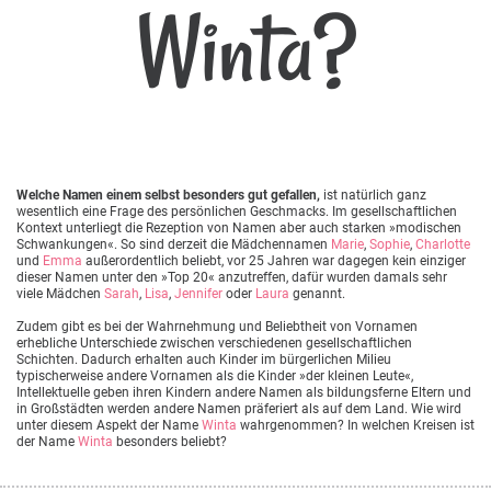
Winta?
Welche Namen einem selbst besonders gut gefallen,
ist natürlich ganz
wesentlich eine Frage des persönlichen Geschmacks. Im gesellschaftlichen
Kontext unterliegt die Rezeption von Namen aber auch starken »modischen
Schwankungen«. So sind derzeit die Mädchennamen
Marie
,
Sophie
,
Charlotte
und
Emma
außerordentlich beliebt, vor 25 Jahren war dagegen kein einziger
dieser Namen unter den »Top 20« anzutreffen, dafür wurden damals sehr
viele Mädchen
Sarah
,
Lisa
,
Jennifer
oder
Laura
genannt.
Zudem gibt es bei der Wahrnehmung und Beliebtheit von Vornamen
erhebliche Unterschiede zwischen verschiedenen gesellschaftlichen
Schichten. Dadurch erhalten auch Kinder im bürgerlichen Milieu
typischerweise andere Vornamen als die Kinder »der kleinen Leute«,
Intellektuelle geben ihren Kindern andere Namen als bildungsferne Eltern und
in Großstädten werden andere Namen präferiert als auf dem Land. Wie wird
unter diesem Aspekt der Name
Winta
wahrgenommen? In welchen Kreisen ist
der Name
Winta
besonders beliebt?