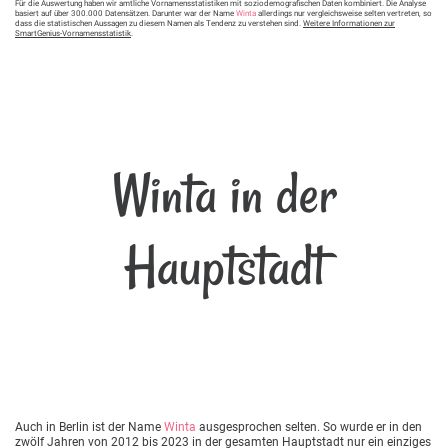
Für die Auswertung haben wir amtliche Vornamensstatistiken mit soziodemografischen Daten kombiniert. Die Analyse
basiert auf über 300.000 Datensätzen. Darunter war der Name
Winta
allerdings nur vergleichsweise selten vertreten, so
dass die statistischen Aussagen zu diesem Namen als Tendenz zu verstehen sind.
Weitere Informationen zur
SmartGenius-Vornamensstatistik
.
Winta in der
Hauptstadt
Auch in Berlin ist der Name
Winta
ausgesprochen selten. So wurde er in den
zwölf Jahren von 2012 bis 2023 in der gesamten Hauptstadt nur ein einziges