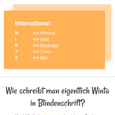
International:
W
wie Whiskey
I
wie
India
N
wie
November
T
wie Tango
A
wie
Alfa
Wie schreibt man eigentlich Winta
in Blindenschrift?