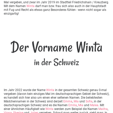
Mal vergeben, und zwar im Jahr 2019 im Stadtteil Friedrichshain / Kreuzberg.
Mit dem Namen
Winta
darf man bzw. frau sich also auch in der Hauptstadt
mit Fug und Recht als etwas ganz Besonderes fühlen - wenn nicht sogar als
einzigartig!
Der Vorname Winta
in der Schweiz
Im Jahr 2022 wurde der Name
Winta
in der gesamten Schweiz genau 0-mal
vergeben (davon kein einziges Mal im deutschsprachigen Gebiet der Schweiz),
es handelt sich hier also um einen eher seltenen Namen. Die beliebtesten
Mädchennamen in der Schweiz sind derzeit
Emma
,
Mia
und
Sofia
, in der
deutschsprachigen Schweiz sind es die Namen
Emilia
,
Mia
und
Malea
. Mit
einer ähnlichen Häufigkeit wie
Winta
werden zum Beispiel die Namen
Maliha
,
Viona
,
Sherine
und
Jolien
vergeben. Schaut man weiter zurück, sieht man: In