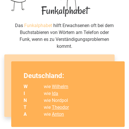
Funkalphabet
Das
Funkalphabet
hilft Erwachsenen oft bei dem
Buchstabieren von Wörtern am Telefon oder
Funk, wenn es zu Verständigungsproblemen
kommt.
Deutschland:
W
wie
Wilhelm
I
wie
Ida
N
wie Nordpol
T
wie
Theodor
A
wie
Anton