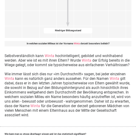
Niedriger Bildungsstand
In welchen sozialen Milieus ist der Vorname
Winta
derzeit besonders beliebt?
Selbstverständlich kann
Winta
hochintelligent, gebildet und wohlhabend
werden. Aber wie ist es mit ihren Eltern? Wurde
Winta
der Erfolg bereits in die
Wiege gelegt, oder kommt sie typsicherweise aus einfacheren Verhältnissen?
Wie immer lässt sich dies nur »im Durchschnitt« sagen, bei jeder einzelnen
Winta
kann es natürlich ganz anders aussehen. Für den Namen
Winta
gilt
dabei, dass er in den letzten Jahren typischerweise von Eltern gewählt wurde,
die sowohl in Bezug auf den Bildungshintergrund als auch hinsichtlich ihres
Einkommens weitgehend dem Durchschnitt der Bevölkerung entsprechen. In
welchem sozialen Milieu ein Name besonders häufig anzutreffen ist, wird von
uns allen - bewusst oder unbewusst - wahrgenommen. Daher ist zu erwarten,
dass der Name
Winta
für die Generation der derzeit geborenen Mädchen von
vielen Menschen mit einem Elternhaus aus der Mitte der Gesellschaft
assoziiert wird.
Wie kann man so etwas überhaupt wissen und ist das statistisch signifikant?