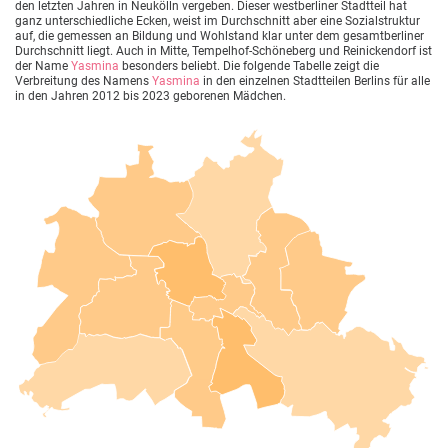
den letzten Jahren in Neukölln vergeben. Dieser westberliner Stadtteil hat
ganz unterschiedliche Ecken, weist im Durchschnitt aber eine Sozialstruktur
auf, die gemessen an Bildung und Wohlstand klar unter dem gesamtberliner
Durchschnitt liegt. Auch in Mitte, Tempelhof-Schöneberg und Reinickendorf ist
der Name
Yasmina
besonders beliebt. Die folgende Tabelle zeigt die
Verbreitung des Namens
Yasmina
in den einzelnen Stadtteilen Berlins für alle
in den Jahren 2012 bis 2023 geborenen Mädchen.