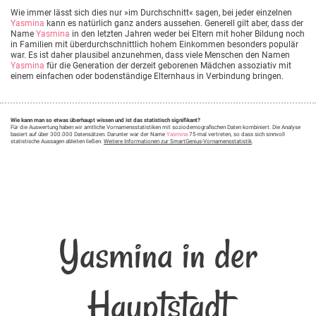
Wie immer lässt sich dies nur »im Durchschnitt« sagen, bei jeder einzelnen
Yasmina
kann es natürlich ganz anders aussehen. Generell gilt aber, dass der
Name
Yasmina
in den letzten Jahren weder bei Eltern mit hoher Bildung noch
in Familien mit überdurchschnittlich hohem Einkommen besonders populär
war. Es ist daher plausibel anzunehmen, dass viele Menschen den Namen
Yasmina
für die Generation der derzeit geborenen Mädchen assoziativ mit
einem einfachen oder bodenständige Elternhaus in Verbindung bringen.
Wie kann man so etwas überhaupt wissen und ist das statistisch signifikant?
Für die Auswertung haben wir amtliche Vornamensstatistiken mit soziodemografischen Daten kombiniert. Die Analyse
basiert auf über 300.000 Datensätzen. Darunter war der Name
Yasmina
75-mal vertreten, so dass sich sinnvoll
statistische Aussagen ableiten ließen.
Weitere Informationen zur SmartGenius-Vornamensstatistik
.
Yasmina in der
Hauptstadt