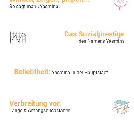
So sagt man «Yasmina»
Das Sozialprestige
des Namens Yasmina
Beliebtheit:
Yasmina in der Hauptstadt
Verbreitung von
Länge & Anfangsbuchstaben