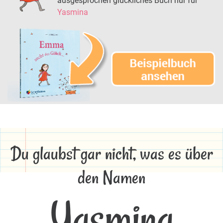
ausgesprochen glückliches Buch nur für
Yasmina
Du glaubst gar nicht, was es über
den Namen
Yasmina