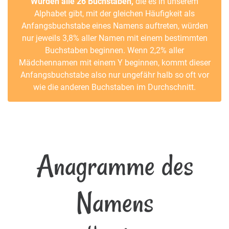
Würden alle 26 Buchstaben,
die es in unserem
Alphabet gibt, mit der gleichen Häufigkeit als
Anfangsbuchstabe eines Namens auftreten, würden
nur jeweils 3,8% aller Namen mit einem bestimmten
Buchstaben beginnen. Wenn 2,2% aller
Mädchennamen mit einem Y beginnen, kommt dieser
Anfangsbuchstabe also nur ungefähr halb so oft vor
wie die anderen Buchstaben im Durchschnitt.
Anagramme des
Namens