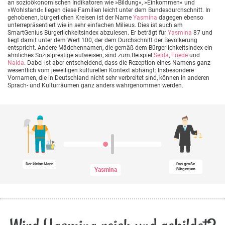
an sozioökonomischen Indikatoren wie »Bildung«, »Einkommen« und
»Wohlstand« liegen diese Familien leicht unter dem Bundesdurchschnitt. In
gehobenen, bürgerlichen Kreisen ist der Name
Yasmina
dagegen ebenso
unterrepräsentiert wie in sehr einfachen Milieus. Dies ist auch am
SmartGenius Bürgerlichkeitsindex abzulesen. Er beträgt für
Yasmina
87 und
liegt damit unter dem Wert 100, der dem Durchschnitt der Bevölkerung
entspricht. Andere Mädchennamen, die gemäß dem Bürgerlichkeitsindex ein
ähnliches Sozialprestige aufweisen, sind zum Beispiel
Selda
,
Friede
und
Naida
. Dabei ist aber entscheidend, dass die Rezeption eines Namens ganz
wesentlich vom jeweiligen kulturellen Kontext abhängt: Insbesondere
Vornamen, die in Deutschland nicht sehr verbreitet sind, können in anderen
Sprach- und Kulturräumen ganz anders wahrgenommen werden.
Der kleine Mann
Das große
Yasmina
Bürgertum