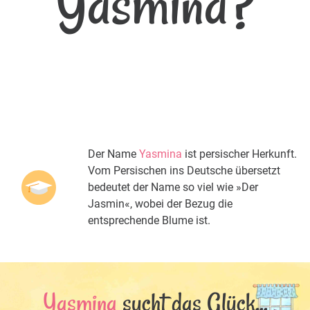
Yasmina?
Der Name
Yasmina
ist persischer Herkunft.
Vom Persischen ins Deutsche übersetzt
bedeutet der Name so viel wie »Der
Jasmin«, wobei der Bezug die
entsprechende Blume ist.
Yasmina
sucht das Glück...