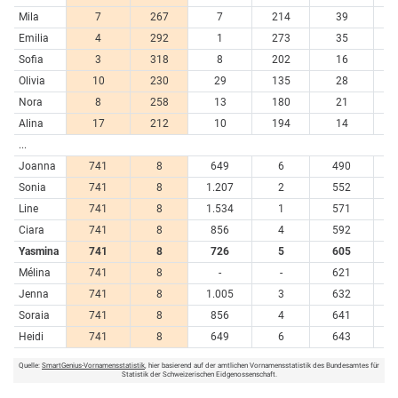
Mila
7
267
7
214
39
3
Emilia
4
292
1
273
35
3
Sofia
3
318
8
202
16
5
Olivia
10
230
29
135
28
4
Nora
8
258
13
180
21
4
Alina
17
212
10
194
14
5
...
Joanna
741
8
649
6
490
Sonia
741
8
1.207
2
552
Line
741
8
1.534
1
571
Ciara
741
8
856
4
592
Yasmina
741
8
726
5
605
Mélina
741
8
-
-
621
Jenna
741
8
1.005
3
632
Soraia
741
8
856
4
641
Heidi
741
8
649
6
643
Quelle:
SmartGenius-Vornamensstatistik
, hier basierend auf der amtlichen Vornamensstatistik des Bundesamtes für
Statistik der Schweizerischen Eidgenossenschaft.