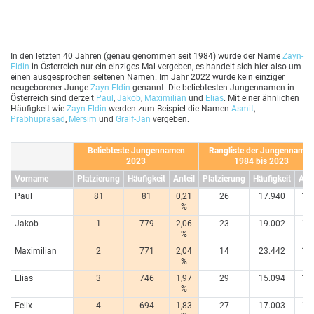
In den letzten 40 Jahren (genau genommen seit 1984) wurde der Name
Zayn-
Eldin
in Österreich nur ein einziges Mal vergeben, es handelt sich hier also um
einen ausgesprochen seltenen Namen. Im Jahr 2022 wurde kein einziger
neugeborener Junge
Zayn-Eldin
genannt. Die beliebtesten Jungennamen in
Österreich sind derzeit
Paul
,
Jakob
,
Maximilian
und
Elias
. Mit einer ähnlichen
Häufigkeit wie
Zayn-Eldin
werden zum Beispiel die Namen
Asmit
,
Prabhuprasad
,
Mersim
und
Gralf-Jan
vergeben.
Beliebteste Jungennamen
Rangliste der Jungennamen
2023
1984 bis 2023
Vorname
Platzierung
Häufigkeit
Anteil
Platzierung
Häufigkeit
Ante
Paul
81
81
0,21
26
17.940
1,2
%
%
Jakob
1
779
2,06
23
19.002
1,2
%
%
Maximilian
2
771
2,04
14
23.442
1,5
%
%
Elias
3
746
1,97
29
15.094
1,0
%
%
Felix
4
694
1,83
27
17.003
1,1