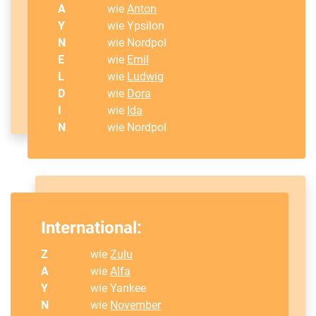
A
wie
Anton
Y
wie Ypsilon
N
wie Nordpol
E
wie
Emil
L
wie
Ludwig
D
wie
Dora
I
wie
Ida
N
wie Nordpol
International:
Z
wie
Zulu
A
wie
Alfa
Y
wie Yankee
N
wie
November