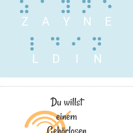
Z
A
Y
N
E
L
D
I
N
Du willst
einem
Gehörlosen