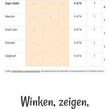
Zayn-Eldin
-
-
-
9.474
1
<
0,0
%
Mersim
-
-
-
9.474
1
<
0,0
%
Gralf-Jan
-
-
-
9.474
1
<
0,0
%
Schalal
-
-
-
9.474
1
<
0,0
%
Sieghart
-
-
-
9.474
1
<
0,0
%
Quelle:
SmartGenius-Vornamensstatistik
, hier basierend auf der amtlichen Vornamensstatistik von Statistik Austria.
Winken, zeigen,