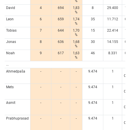
%
%
David
4
694
1,83
8
29.400
1,9
%
%
Leon
6
659
1,74
35
11.712
0,7
%
%
Tobias
7
644
1,70
15
22.414
1,5
%
%
Jonas
8
636
1,68
30
14.155
0,9
%
%
Noah
9
617
1,63
46
8.331
0,5
%
%
...
Ahmedpaša
-
-
-
9.474
1
<
0,0
%
Mets
-
-
-
9.474
1
<
0,0
%
Asmit
-
-
-
9.474
1
<
0,0
%
Prabhuprasad
-
-
-
9.474
1
<
0,0
%