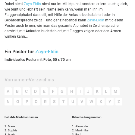
Dabei steht
Zayn-Eldin
nicht nur im Mittelpunkt, sondern er lernt auch gleich,
wie bunt und lebhaft sein Name sein kann, wenn man ihn im
Flaggenalphabet darstellt, mit Hilfe der Anlaute buchstabiert oder in
Gebärdensprache zeigt – und ganz nebenbei kann
Zayn-Eldin
mit diesem
Poster auch lernen, wie man das gesamte Alphabet in Zeichensprache
darstellt, mit Anlauten buchstabiert, mit Flaggen zeigen oder den Armen
winken kann...
Ein Poster für
Zayn-Eldin
Individuelles Poster mit Foto, 50 x 70 cm
Vornamen-Verzeichnis
A
B
C
D
E
F
G
H
I
J
K
L
M
N
O
P
Q
R
S
T
U
V
W
X
Y
Z
Beliebte Mädchennamen
Beliebte Jungsnamen
1.
Marie
1.
Alexander
2.
Sophie
2.
Maximilian
3.
Maria
3.
Paul