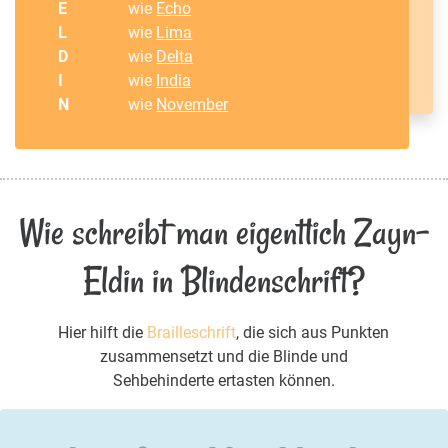
E
wie
Echo
L
wie
Lima
D
wie
Delta
I
wie
India
N
wie
November
Wie schreibt man eigentlich Zayn-
Eldin in Blindenschrift?
Hier hilft die
Brailleschrift
, die sich aus Punkten
zusammensetzt und die Blinde und
Sehbehinderte ertasten können.