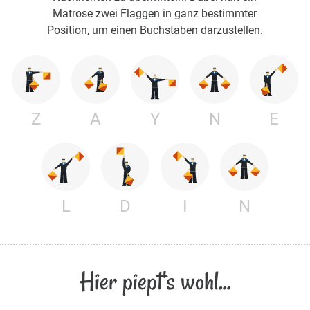
Matrose zwei Flaggen in ganz bestimmter
Position, um einen Buchstaben darzustellen.
Z
A
Y
N
E
L
D
I
N
Hier piept's wohl...