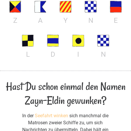
Z
A
Y
N
E
L
D
I
N
Hast Du schon einmal den Namen
Zayn-Eldin gewunken?
In der
Seefahrt winken
sich manchmal die
Matrosen zweier Schiffe zu, um sich
Nachrichten zu übermitteln. Dabei hält ein