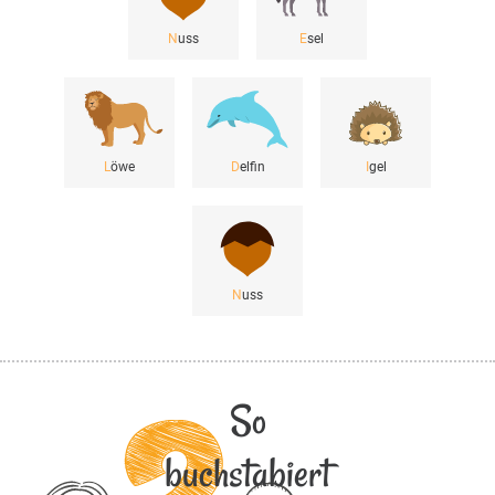
N
uss
E
sel
L
öwe
D
elfin
I
gel
N
uss
So
buchstabiert