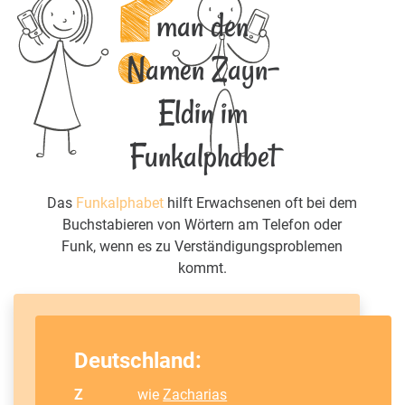
man den
Namen Zayn-
Eldin im
Funkalphabet
Das
Funkalphabet
hilft Erwachsenen oft bei dem
Buchstabieren von Wörtern am Telefon oder
Funk, wenn es zu Verständigungsproblemen
kommt.
Deutschland:
Z
wie
Zacharias