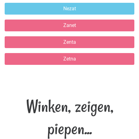
Nezat
Zanet
Zenta
Zetna
Winken, zeigen,
piepen...