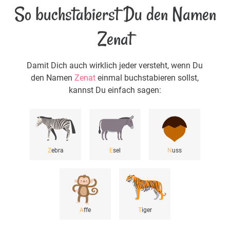
So buchstabierst Du den Namen
Zenat
Damit Dich auch wirklich jeder versteht, wenn Du
den Namen
Zenat
einmal buchstabieren sollst,
kannst Du einfach sagen:
Z
ebra
E
sel
N
uss
A
ffe
T
iger