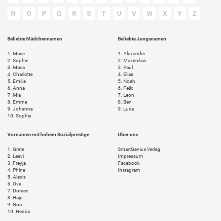
N
O
P
Q
R
S
T
U
V
W
X
Y
Z
Beliebte Mädchennamen
Beliebte Jungsnamen
1.
Marie
1.
Alexander
2.
Sophie
2.
Maximilian
3.
Maria
3.
Paul
4.
Charlotte
4.
Elias
5.
Emilia
5.
Noah
6.
Anna
6.
Felix
7.
Mia
7.
Leon
8.
Emma
8.
Ben
9.
Johanna
9.
Luca
10.
Sophia
Vornamen mit hohem Sozialprestige
Über uns
1.
Grete
SmartGenius Verlag
2.
Leevi
Impressum
3.
Freyja
Facebook
4.
Phine
Instagram
5.
Alexis
6.
Ove
7.
Doreen
8.
Hajo
9.
Noa
10.
Hedda