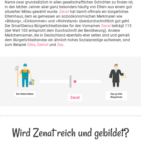
Name zwar grundsätzlich in allen gesellschaftlichen Schichten zu finden ist,
in den letzten Jahren aber ganz besonders häufig von Eltern aus einem gut
situierten Milieu gewählt wurde.
Zenat
hat damit oftmals ein bürgerliches
Elternhaus, dem es gemessen an sozioökonomischen Merkmalen wie
»Bildung«, »Einkommen« und »Wohlstand« überdurchschnittlich gut geht.
Der SmartGenius Bürgerlichkeitsindex für den Vornamen
Zenat
beträgt 115
(der Wert 100 entspricht dem Durchschnitt der Bevölkerung). Andere
Mädchennamen, die in Deutschland ebenfalls eher selten sind und gemäß
dem Bürgerlichkeitsindex ein ähnlich hohes Sozialprestige aufweisen, sind
zum Beispiel
Zélia
,
Zeenat
und
Zea
.
Der kleine Mann
Das große
Zenat
Bürgertum
Wird Zenat reich und gebildet?