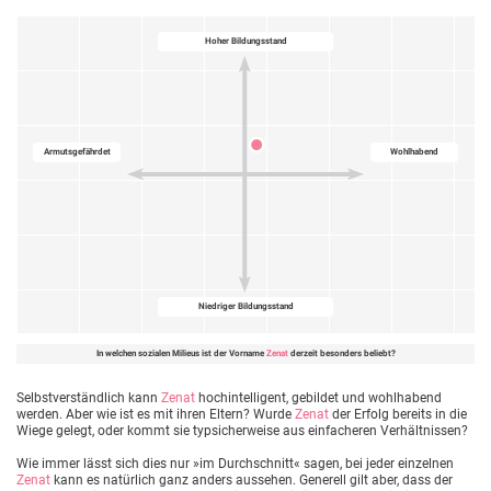
Hoher Bildungsstand
Armutsgefährdet
Wohlhabend
Niedriger Bildungsstand
In welchen sozialen Milieus ist der Vorname
Zenat
derzeit besonders beliebt?
Selbstverständlich kann
Zenat
hochintelligent, gebildet und wohlhabend
werden. Aber wie ist es mit ihren Eltern? Wurde
Zenat
der Erfolg bereits in die
Wiege gelegt, oder kommt sie typsicherweise aus einfacheren Verhältnissen?
Wie immer lässt sich dies nur »im Durchschnitt« sagen, bei jeder einzelnen
Zenat
kann es natürlich ganz anders aussehen. Generell gilt aber, dass der