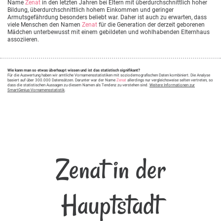
Name
Zenat
in den letzten Jahren bei Eltern mit überdurchschnittlich hoher
Bildung, überdurchschnittlich hohem Einkommen und geringer
Armutsgefährdung besonders beliebt war. Daher ist auch zu erwarten, dass
viele Menschen den Namen
Zenat
für die Generation der derzeit geborenen
Mädchen unterbewusst mit einem gebildeten und wohlhabenden Elternhaus
assoziieren.
Wie kann man so etwas überhaupt wissen und ist das statistisch signifikant?
Für die Auswertung haben wir amtliche Vornamensstatistiken mit soziodemografischen Daten kombiniert. Die Analyse
basiert auf über 300.000 Datensätzen. Darunter war der Name
Zenat
allerdings nur vergleichsweise selten vertreten, so
dass die statistischen Aussagen zu diesem Namen als Tendenz zu verstehen sind.
Weitere Informationen zur
SmartGenius-Vornamensstatistik
.
Zenat in der
Hauptstadt