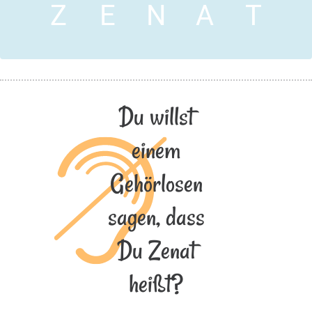
Z
E
N
A
T
Du willst
einem
Gehörlosen
sagen, dass
Du Zenat
heißt?