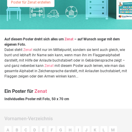
Poster für Zenat erstellen
Auf diesem Poster dreht sich alles um
Zenat
– auf Wunsch sogar mit dem
eigenen Foto.
Dabei steht
Zenat
nicht nur im Mittelpunkt, sondern sie lernt auch gleich, wie
bunt und lebhaft ihr Name sein kann, wenn man ihn im Flaggenalphabet
darstellt, mit Hilfe der Anlaute buchstabiert oder in Gebärdensprache zeigt –
und ganz nebenbei kann
Zenat
mit diesem Poster auch lernen, wie man das
gesamte Alphabet in Zeichensprache darstellt, mit Anlauten buchstabiert, mit
Flaggen zeigen oder den Armen winken kann...
Ein Poster für
Zenat
Individuelles Poster mit Foto, 50 x 70 cm
Vornamen-Verzeichnis
A
B
C
D
E
F
G
H
I
J
K
L
M