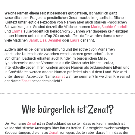
Welche Namen einem selbst besonders gut gefallen,
ist natürlich ganz
wesentlich eine Frage des persönlichen Geschmacks. Im gesellschaftlichen
Kontext unterliegt die Rezeption von Namen aber auch starken »modischen
Schwankungen«. So sind derzeit die Mädchennamen
Marie
,
Sophie
,
Charlotte
und
Emma
außerordentlich beliebt, vor 25 Jahren war dagegen kein einziger
dieser Namen unter den »Top 20« anzutreffen, dafür wurden damals sehr
viele Mädchen
Sarah
,
Lisa
,
Jennifer
oder
Laura
genannt.
Zudem gibt es bei der Wahrnehmung und Beliebtheit von Vornamen
erhebliche Unterschiede zwischen verschiedenen gesellschaftlichen
Schichten. Dadurch erhalten auch Kinder im bürgerlichen Milieu
typischerweise andere Vornamen als die Kinder »der kleinen Leute«,
Intellektuelle geben ihren Kindern andere Namen als bildungsferne Eltern und
in Großstädten werden andere Namen präferiert als auf dem Land. Wie wird
unter diesem Aspekt der Name
Zenat
wahrgenommen? In welchen Kreisen ist
der Name
Zenat
besonders beliebt?
Wie bürgerlich ist Zenat?
Der Vorname
Zenat
ist in Deutschland so selten, dass es kaum möglich ist,
valide statistische Aussagen über ihn zu treffen. Die vergleichsweise wenigen
Beobachtungen, die uns zu
Zenat
vorliegen, deuten aber darauf hin, dass der