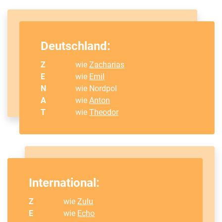
Deutschland:
Z
wie
Zacharias
E
wie
Emil
N
wie Nordpol
A
wie
Anton
T
wie
Theodor
International:
Z
wie
Zulu
E
wie
Echo