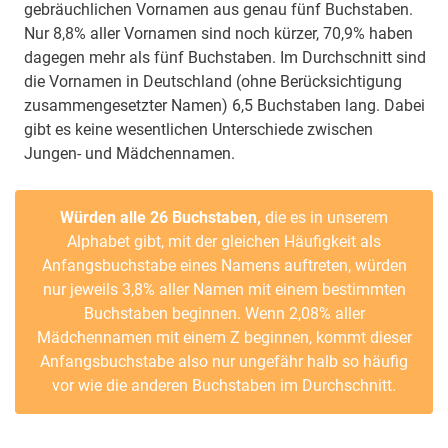
gebräuchlichen Vornamen aus genau fünf Buchstaben.
Nur 8,8% aller Vornamen sind noch kürzer, 70,9% haben
dagegen mehr als fünf Buchstaben. Im Durchschnitt sind
die Vornamen in Deutschland (ohne Berücksichtigung
zusammengesetzter Namen) 6,5 Buchstaben lang. Dabei
gibt es keine wesentlichen Unterschiede zwischen
Jungen- und Mädchennamen.
Würden alle 26 Buchstaben,
die es in unserem
Alphabet gibt, mit der gleichen Häufigkeit als
Anfangsbuchstabe eines Namens auftreten, würden
nur jeweils 3,8% aller Namen mit einem bestimmten
Buchstaben beginnen. Wenn 2,08% aller
Mädchennamen mit einem Z beginnen, kommt dieser
Anfangsbuchstabe also nur ungefähr halb so häufig
vor wie die anderen Buchstaben im Durchschnitt.