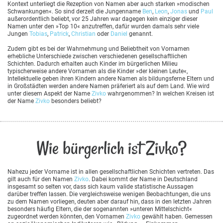
Kontext unterliegt die Rezeption von Namen aber auch starken »modischen
Schwankungen«. So sind derzeit die Jungenname
Ben
,
Leon
,
Jonas
und
Paul
außerordentlich beliebt, vor 25 Jahren war dagegen kein einziger dieser
Namen unter den »Top 10« anzutreffen, dafür wurden damals sehr viele
Jungen
Tobias
,
Patrick
,
Christian
oder
Daniel
genannt.
Zudem gibt es bei der Wahrnehmung und Beliebtheit von Vornamen
erhebliche Unterschiede zwischen verschiedenen gesellschaftlichen
Schichten. Dadurch erhalten auch Kinder im bürgerlichen Milieu
typischerweise andere Vornamen als die Kinder »der kleinen Leute«,
Intellektuelle geben ihren Kindern andere Namen als bildungsferne Eltern und
in Großstädten werden andere Namen präferiert als auf dem Land. Wie wird
unter diesem Aspekt der Name
Zivko
wahrgenommen? In welchen Kreisen ist
der Name
Zivko
besonders beliebt?
Wie bürgerlich ist Zivko?
Nahezu jeder Vorname ist in allen gesellschaftlichen Schichten vertreten. Das
gilt auch für den Namen
Zivko
. Dabei kommt der Name in Deutschland
insgesamt so selten vor, dass sich kaum valide statistische Aussagen
darüber treffen lassen. Die vergleichsweise wenigen Beobachtungen, die uns
zu dem Namen vorliegen, deuten aber darauf hin, dass in den letzten Jahren
besonders häufig Eltern, die der sogenannten »unteren Mittelschicht«
zugeordnet werden könnten, den Vornamen
Zivko
gewählt haben. Gemessen