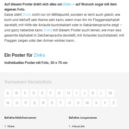
Auf diesem Poster dreht sich alles um
Zivko
– auf Wunsch sogar mit dem
eigenen Foto.
Dabei steht
Zivko
nicht nur im Mittelpunkt, sondern er lernt auch gleich, wie
bunt und lebhaft sein Name sein kann, wenn man ihn im Flaggenalphabet
darstellt, mit Hilfe der Anlaute buchstabiert oder in Gebärdensprache zeigt –
und ganz nebenbei kann
Zivko
mit diesem Poster auch lernen, wie man das
gesamte Alphabet in Zeichensprache darstellt, mit Anlauten buchstabiert, mit
Flaggen zeigen oder den Armen winken kann...
Ein Poster für
Zivko
Individuelles Poster mit Foto, 50 x 70 cm
Vornamen-Verzeichnis
A
B
C
D
E
F
G
H
I
J
K
L
M
N
O
P
Q
R
S
T
U
V
W
X
Y
Z
Beliebte Mädchennamen
Beliebte Jungsnamen
1.
Marie
1.
Alexander