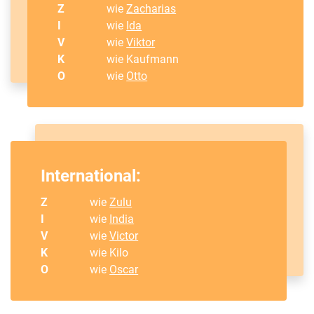
Z
wie
Zacharias
I
wie
Ida
V
wie
Viktor
K
wie Kaufmann
O
wie
Otto
International:
Z
wie
Zulu
I
wie
India
V
wie
Victor
K
wie Kilo
O
wie
Oscar