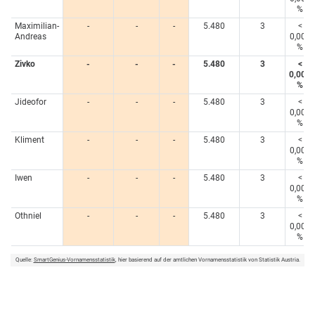
%
Maximilian-
-
-
-
5.480
3
<
Andreas
0,005
%
Zivko
-
-
-
5.480
3
<
0,005
%
Jideofor
-
-
-
5.480
3
<
0,005
%
Kliment
-
-
-
5.480
3
<
0,005
%
Iwen
-
-
-
5.480
3
<
0,005
%
Othniel
-
-
-
5.480
3
<
0,005
%
Quelle:
SmartGenius-Vornamensstatistik
, hier basierend auf der amtlichen Vornamensstatistik von Statistik Austria.