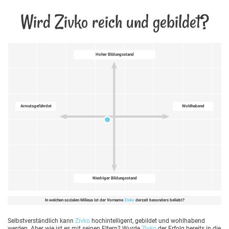
Wird Zivko reich und gebildet?
Hoher Bildungsstand
Armutsgefährdet
Wohlhabend
Niedriger Bildungsstand
In welchen sozialen Milieus ist der Vorname
Zivko
derzeit besonders beliebt?
Selbstverständlich kann
Zivko
hochintelligent, gebildet und wohlhabend
werden. Aber wie ist es mit seinen Eltern? Wurde
Zivko
der Erfolg bereits in die