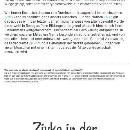
Wiege gelegt, oder kommt er typsicherweise aus einfacheren Verhältnissen?
Wie immer lässt sich dies nur »im Durchschnitt« sagen, bei jedem einzelnen
Zivko
kann es natürlich ganz anders aussehen. Für den Namen
Zivko
gilt
dabei, dass er in den letzten Jahren typischerweise von Eltern gewählt wurde,
die sowohl in Bezug auf den Bildungshintergrund als auch hinsichtlich ihres
Einkommens weitgehend dem Durchschnitt der Bevölkerung entsprechen. In
welchem sozialen Milieu ein Name besonders häufig anzutreffen ist, wird von
uns allen - bewusst oder unbewusst - wahrgenommen. Daher ist zu erwarten,
dass der Name
Zivko
für die Generation der derzeit geborenen Jungen von
vielen Menschen mit einem Elternhaus aus der Mitte der Gesellschaft
assoziiert wird.
Wie kann man so etwas überhaupt wissen und ist das statistisch signifikant?
Für die Auswertung haben wir amtliche Vornamensstatistiken mit soziodemografischen Daten kombiniert. Die Analyse
basiert auf über 300.000 Datensätzen. Darunter war der Name
Zivko
allerdings nur vergleichsweise selten vertreten, so
dass die statistischen Aussagen zu diesem Namen als Tendenz zu verstehen sind.
Weitere Informationen zur
SmartGenius-Vornamensstatistik
.
Zivko in der