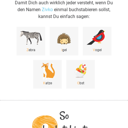
Damit Dich auch wirklich jeder versteht, wenn Du
den Namen
Zivko
einmal buchstabieren sollst,
kannst Du einfach sagen:
Z
ebra
I
gel
V
ogel
K
atze
O
bst
So