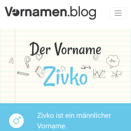
Der Vorname
Zivko
Zivko ist ein männlicher
Vorname.