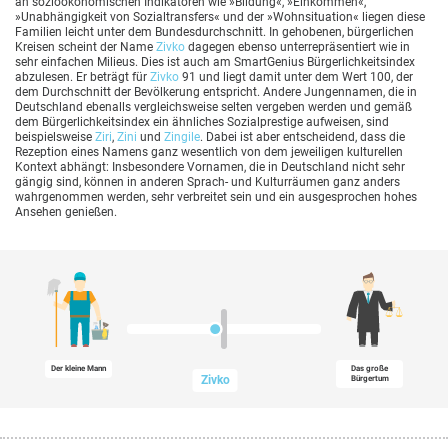
an sozioökonomischen Indikatoren wie »Bildung«, »Einkommen«,
»Unabhängigkeit von Sozialtransfers« und der »Wohnsituation« liegen diese
Familien leicht unter dem Bundesdurchschnitt. In gehobenen, bürgerlichen
Kreisen scheint der Name
Zivko
dagegen ebenso unterrepräsentiert wie in
sehr einfachen Milieus. Dies ist auch am SmartGenius Bürgerlichkeitsindex
abzulesen. Er beträgt für
Zivko
91 und liegt damit unter dem Wert 100, der
dem Durchschnitt der Bevölkerung entspricht. Andere Jungennamen, die in
Deutschland ebenalls vergleichsweise selten vergeben werden und gemäß
dem Bürgerlichkeitsindex ein ähnliches Sozialprestige aufweisen, sind
beispielsweise
Ziri
,
Zini
und
Zingile
. Dabei ist aber entscheidend, dass die
Rezeption eines Namens ganz wesentlich von dem jeweiligen kulturellen
Kontext abhängt: Insbesondere Vornamen, die in Deutschland nicht sehr
gängig sind, können in anderen Sprach- und Kulturräumen ganz anders
wahrgenommen werden, sehr verbreitet sein und ein ausgesprochen hohes
Ansehen genießen.
Der kleine Mann
Das große
Zivko
Bürgertum