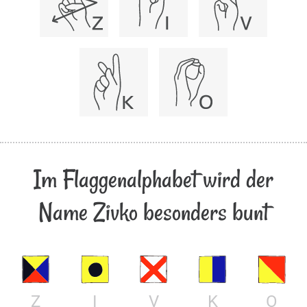
Im Flaggenalphabet wird der
Name Zivko besonders bunt
Z
I
V
K
O