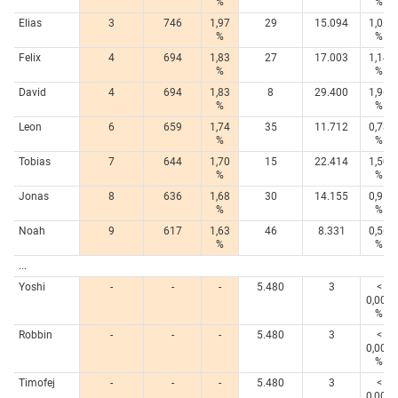
%
%
Elias
3
746
1,97
29
15.094
1,01
%
%
Felix
4
694
1,83
27
17.003
1,14
%
%
David
4
694
1,83
8
29.400
1,96
%
%
Leon
6
659
1,74
35
11.712
0,78
%
%
Tobias
7
644
1,70
15
22.414
1,50
%
%
Jonas
8
636
1,68
30
14.155
0,95
%
%
Noah
9
617
1,63
46
8.331
0,56
%
%
...
Yoshi
-
-
-
5.480
3
<
0,005
%
Robbin
-
-
-
5.480
3
<
0,005
%
Timofej
-
-
-
5.480
3
<
0,005