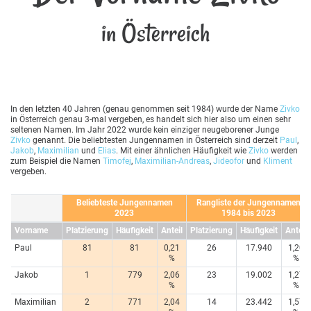
in Österreich
In den letzten 40 Jahren (genau genommen seit 1984) wurde der Name
Zivko
in Österreich genau 3-mal vergeben, es handelt sich hier also um einen sehr
seltenen Namen. Im Jahr 2022 wurde kein einziger neugeborener Junge
Zivko
genannt. Die beliebtesten Jungennamen in Österreich sind derzeit
Paul
,
Jakob
,
Maximilian
und
Elias
. Mit einer ähnlichen Häufigkeit wie
Zivko
werden
zum Beispiel die Namen
Timofej
,
Maximilian-Andreas
,
Jideofor
und
Kliment
vergeben.
Beliebteste Jungennamen
Rangliste der Jungennamen
2023
1984 bis 2023
Vorname
Platzierung
Häufigkeit
Anteil
Platzierung
Häufigkeit
Anteil
Paul
81
81
0,21
26
17.940
1,20
%
%
Jakob
1
779
2,06
23
19.002
1,27
%
%
Maximilian
2
771
2,04
14
23.442
1,57