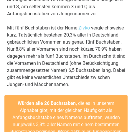
und S, am seltensten kommen X und Q als
Anfangsbuchstaben von Jungennamen vor.
Mit fünf Buchstaben ist der Name
Zivko
vergleichsweise
kurz. Tatsächlich bestehen 20,3% aller in Deutschland
gebräuchlichen Vornamen aus genau fünf Buchstaben.
Nur 8,8% aller Vornamen sind noch kürzer, 70,9% haben
dagegen mehr als fünf Buchstaben. Im Durchschnitt sind
die Vornamen in Deutschland (ohne Berücksichtigung
zusammengesetzter Namen) 6,5 Buchstaben lang. Dabei
gibt es keine wesentlichen Unterschiede zwischen
Jungen- und Mädchennamen.
Würden alle 26 Buchstaben,
die es in unserem
Alphabet gibt, mit der gleichen Häufigkeit als
Anfangsbuchstabe eines Namens auftreten, würden
nur jeweils 3,8% aller Namen mit einem bestimmten
Buchstaben beginnen. Wenn 1,9% aller Jungennamen