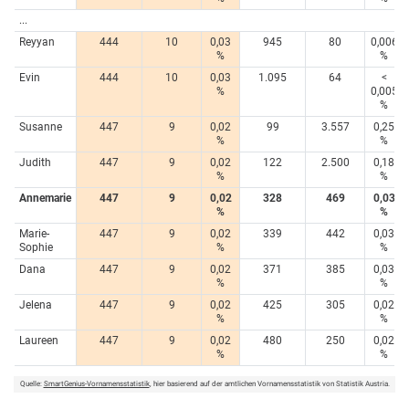
...
Reyyan
444
10
0,03
945
80
0,006
%
%
Evin
444
10
0,03
1.095
64
<
%
0,005
%
Susanne
447
9
0,02
99
3.557
0,25
%
%
Judith
447
9
0,02
122
2.500
0,18
%
%
Annemarie
447
9
0,02
328
469
0,03
%
%
Marie-
447
9
0,02
339
442
0,03
Sophie
%
%
Dana
447
9
0,02
371
385
0,03
%
%
Jelena
447
9
0,02
425
305
0,02
%
%
Laureen
447
9
0,02
480
250
0,02
%
%
Quelle:
SmartGenius-Vornamensstatistik
, hier basierend auf der amtlichen Vornamensstatistik von Statistik Austria.