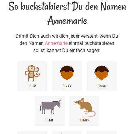
So buchstabierst Du den Namen
Annemarie
Damit Dich auch wirklich jeder versteht, wenn Du
den Namen
Annemarie
einmal buchstabieren
sollst, kannst Du einfach sagen:
A
ffe
N
uss
N
uss
E
sel
M
aus