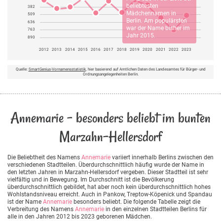
beliebtesten
382
Mädchennamen in
509
Berlin. Am populärsten
636
war der Name bisher im
763
Jahr 2015.
890
2012
2013
2014
2015
2016
2017
2018
2019
2020
2021
2022
2023
Quelle:
SmartGenius-Vornamensstatistik
, hier basierend auf Amtlichen Daten des Landesamtes für Bürger- und
Ordnungsangelegenheiten Berlin.
Annemarie - besonders beliebt im bunten
Marzahn-Hellersdorf
Die Beliebtheit des Namens
Annemarie
variiert innerhalb Berlins zwischen den
verschiedenen Stadtteilen. Überdurchschnittlich häufig wurde der Name in
den letzten Jahren in Marzahn-Hellersdorf vergeben. Dieser Stadtteil ist sehr
vielfältig und in Bewegung. Im Durchschnitt ist die Bevölkerung
überdurchschnittlich gebildet, hat aber noch kein überdurchschnittlich hohes
Wohlstandsniveau erreicht. Auch in Pankow, Treptow-Köpenick und Spandau
ist der Name
Annemarie
besonders beliebt. Die folgende Tabelle zeigt die
Verbreitung des Namens
Annemarie
in den einzelnen Stadtteilen Berlins für
alle in den Jahren 2012 bis 2023 geborenen Mädchen.