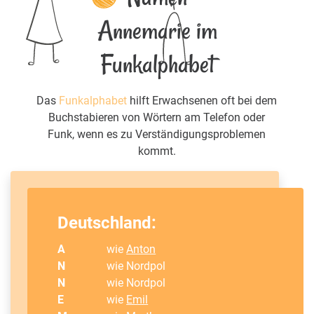
Annemarie im
Funkalphabet
Das
Funkalphabet
hilft Erwachsenen oft bei dem
Buchstabieren von Wörtern am Telefon oder
Funk, wenn es zu Verständigungsproblemen
kommt.
Deutschland:
A
wie
Anton
N
wie Nordpol
N
wie Nordpol
E
wie
Emil