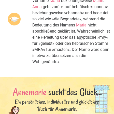
Vorname
Maria
beziehungsweise
Marie
.
Anna
geht zurück auf hebräisch »channa«
beziehungsweise »channah« und bedeutet
so viel wie »die Begnadete«, während die
Bedeutung des Namens
Maria
nicht
abschließend geklärt ist. Wahrscheinlich ist
eine Herleitung über das ägyptische »mry«
für »geliebt« oder den hebräischen Stamm
»MRA« für »mästen«. Der Name wäre dann
in etwa zu übersetzen als »die
Wohlgenährte«.
Annemarie
sucht das Glück...
Ein persönliches, individuelles und glückliches
Buch für Annemarie.