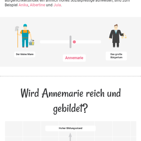
Bürgerlichkeitsindex ein ähnlich hohes Sozialprestige aufweisen, sind zum
Beispiel
Anika
,
Albertine
und
Jula
.
Der kleine Mann
Das große
Annemarie
Bürgertum
Wird Annemarie reich und
gebildet?
Hoher Bildungsstand