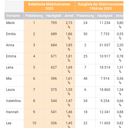
Beliebteste Mädchennamen
Rangliste der Mädchennamen
2023
1984 bis 2023
Vorname
Platzierung
Häufigkeit
Anteil
Platzierung
Häufigkeit
Anteil
Marie
1
795
2,15
24
11.234
0,80
%
%
Emilia
2
689
1,86
50
7.733
0,55
%
%
Anna
3
684
1,85
2
31.037
2,20
%
%
Emma
4
671
1,81
25
10.917
0,78
%
%
Lena
5
627
1,69
7
18.514
1,31
%
%
Mia
6
596
1,61
48
7.914
0,56
%
%
Laura
7
575
1,55
6
18.860
1,34
%
%
Valentina
8
544
1,47
34
9.254
0,66
%
%
Hannah
9
541
1,46
18
12.341
0,88
%
%
Lea
10
536
1,45
22
11.603
0,82
%
%