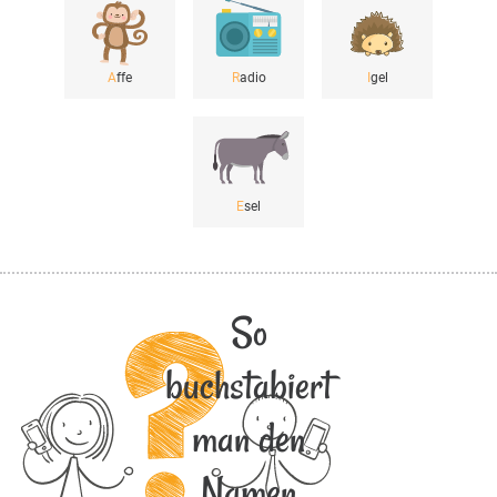
A
ffe
R
adio
I
gel
E
sel
So
buchstabiert
man den
Namen