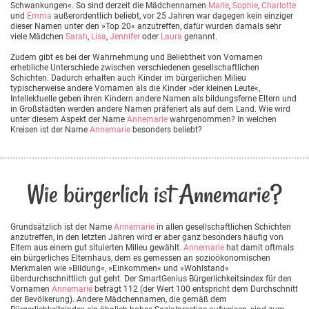
Schwankungen«. So sind derzeit die Mädchennamen
Marie
,
Sophie
,
Charlotte
und
Emma
außerordentlich beliebt, vor 25 Jahren war dagegen kein einziger
dieser Namen unter den »Top 20« anzutreffen, dafür wurden damals sehr
viele Mädchen
Sarah
,
Lisa
,
Jennifer
oder
Laura
genannt.
Zudem gibt es bei der Wahrnehmung und Beliebtheit von Vornamen
erhebliche Unterschiede zwischen verschiedenen gesellschaftlichen
Schichten. Dadurch erhalten auch Kinder im bürgerlichen Milieu
typischerweise andere Vornamen als die Kinder »der kleinen Leute«,
Intellektuelle geben ihren Kindern andere Namen als bildungsferne Eltern und
in Großstädten werden andere Namen präferiert als auf dem Land. Wie wird
unter diesem Aspekt der Name
Annemarie
wahrgenommen? In welchen
Kreisen ist der Name
Annemarie
besonders beliebt?
Wie bürgerlich ist Annemarie?
Grundsätzlich ist der Name
Annemarie
in allen gesellschaftlichen Schichten
anzutreffen, in den letzten Jahren wird er aber ganz besonders häufig von
Eltern aus einem gut situierten Milieu gewählt.
Annemarie
hat damit oftmals
ein bürgerliches Elternhaus, dem es gemessen an sozioökonomischen
Merkmalen wie »Bildung«, »Einkommen« und »Wohlstand«
überdurchschnittlich gut geht. Der SmartGenius Bürgerlichkeitsindex für den
Vornamen
Annemarie
beträgt 112 (der Wert 100 entspricht dem Durchschnitt
der Bevölkerung). Andere Mädchennamen, die gemäß dem