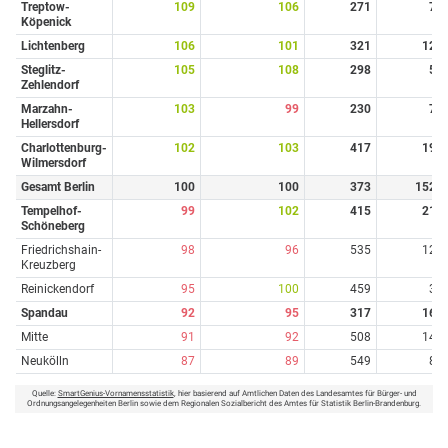
Treptow-
109
106
271
7
Köpenick
Lichtenberg
106
101
321
12
Steglitz-
105
108
298
5
Zehlendorf
Marzahn-
103
99
230
7
Hellersdorf
Charlottenburg-
102
103
417
19
Wilmersdorf
Gesamt Berlin
100
100
373
152
Tempelhof-
99
102
415
21
Schöneberg
Friedrichshain-
98
96
535
12
Kreuzberg
Reinickendorf
95
100
459
3
Spandau
92
95
317
16
Mitte
91
92
508
14
Neukölln
87
89
549
8
Quelle:
SmartGenius-Vornamensstatistik
, hier basierend auf Amtlichen Daten des Landesamtes für Bürger- und
Ordnungsangelegenheiten Berlin sowie dem Regionalen Sozialbericht des Amtes für Statistik Berlin-Brandenburg.