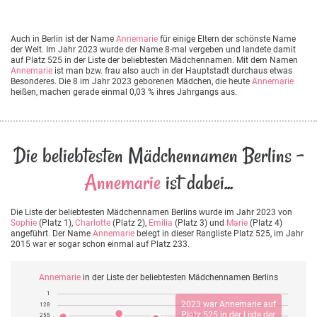
Auch in Berlin ist der Name
Annemarie
für einige Eltern der schönste Name
der Welt. Im Jahr 2023 wurde der Name 8-mal vergeben und landete damit
auf Platz 525 in der Liste der beliebtesten Mädchennamen. Mit dem Namen
Annemarie
ist man bzw. frau also auch in der Hauptstadt durchaus etwas
Besonderes. Die 8 im Jahr 2023 geborenen Mädchen, die heute
Annemarie
heißen, machen gerade einmal 0,03 % ihres Jahrgangs aus.
Die beliebtesten Mädchennamen Berlins -
Annemarie
ist dabei...
Die Liste der beliebtesten Mädchennamen Berlins wurde im Jahr 2023 von
Sophie
(Platz 1),
Charlotte
(Platz 2),
Emilia
(Platz 3) und
Marie
(Platz 4)
angeführt. Der Name
Annemarie
belegt in dieser Rangliste Platz 525, im Jahr
2015 war er sogar schon einmal auf Platz 233.
Annemarie
in der Liste der beliebtesten Mädchennamen Berlins
1
2023 war
Annemarie
auf
128
Platz 525 in der Liste der
255