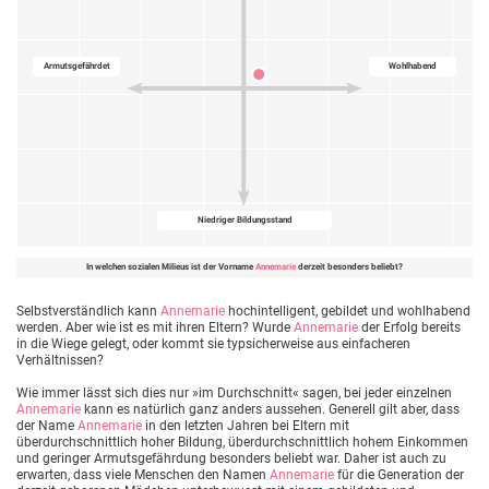
Armutsgefährdet
Wohlhabend
Niedriger Bildungsstand
In welchen sozialen Milieus ist der Vorname
Annemarie
derzeit besonders beliebt?
Selbstverständlich kann
Annemarie
hochintelligent, gebildet und wohlhabend
werden. Aber wie ist es mit ihren Eltern? Wurde
Annemarie
der Erfolg bereits
in die Wiege gelegt, oder kommt sie typsicherweise aus einfacheren
Verhältnissen?
Wie immer lässt sich dies nur »im Durchschnitt« sagen, bei jeder einzelnen
Annemarie
kann es natürlich ganz anders aussehen. Generell gilt aber, dass
der Name
Annemarie
in den letzten Jahren bei Eltern mit
überdurchschnittlich hoher Bildung, überdurchschnittlich hohem Einkommen
und geringer Armutsgefährdung besonders beliebt war. Daher ist auch zu
erwarten, dass viele Menschen den Namen
Annemarie
für die Generation der