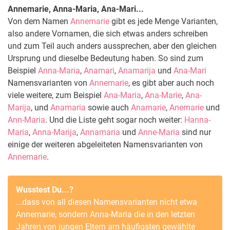
Annemarie, Anna-Maria, Ana-Mari...
Von dem Namen
Annemarie
gibt es jede Menge Varianten,
also andere Vornamen, die sich etwas anders schreiben
und zum Teil auch anders aussprechen, aber den gleichen
Ursprung und dieselbe Bedeutung haben. So sind zum
Beispiel
Anna-Maria
,
Anamari
,
Anamarija
und
Ana-Mari
Namensvarianten von
Annemarie
, es gibt aber auch noch
viele weitere, zum Beispiel
Ana-Maria
,
Ana-Marie
,
Ana-
Marija
, und
Anamaria
sowie auch
Anamarie
,
Anemarie
und
Ann-Maria
. Und die Liste geht sogar noch weiter:
Hanna-
Maria
,
Anna-Marija
,
Annamaria
und
Anne-Maria
sind nur
einige der weiteren abgeleiteten Namensvarianten von
Annemarie
.
Wusstest Du...?
...dass von all diesen Namensvarianten nicht etwa
Annemarie
, sondern
Anna-Maria
die in den letzten
Jahren von jungen Eltern am häufigsten gewählte