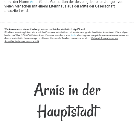
dass der Name
Arnis
für die Generation der derzeit geborenen Jungen von
vielen Menschen mit einem Elternhaus aus der Mitte der Gesellschaft
assoziiert wird.
Wie kann man so etwas überhaupt wissen und ist das statistisch signifikant?
Für die Auswertung haben wir amtliche Vornamensstatistiken mit soziodemografischen Daten kombiniert. Die Analyse
basiert auf über 300.000 Datensätzen. Darunter war der Name
Arnis
allerdings nur vergleichsweise selten vertreten, so
dass die statistischen Aussagen zu diesem Namen als Tendenz zu verstehen sind.
Weitere Informationen zur
SmartGenius-Vornamensstatistik
.
Arnis in der
Hauptstadt