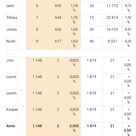
Leon
6
659
1,74
35
11.712
0,78
%
%
Tobias
7
644
1,70
15
22.414
1,50
%
%
Jonas
8
636
1,68
30
14.155
0,95
%
%
Noah
9
617
1,63
46
8.331
0,56
%
%
...
Joni
1.148
2
0,005
1.819
21
<
%
0,005
%
Lauris
1.148
2
0,005
1.819
21
<
%
0,005
%
Lamin
1.148
2
0,005
1.819
21
<
%
0,005
%
Kasper
1.148
2
0,005
1.819
21
<
%
0,005
%
Arnis
1.148
2
0,005
1.819
21
<
%
0,005
%