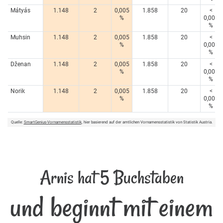
Mátyás
1.148
2
0,005
1.858
20
<
%
0,005
%
Muhsin
1.148
2
0,005
1.858
20
<
%
0,005
%
Dženan
1.148
2
0,005
1.858
20
<
%
0,005
%
Norik
1.148
2
0,005
1.858
20
<
%
0,005
%
Quelle:
SmartGenius-Vornamensstatistik
, hier basierend auf der amtlichen Vornamensstatistik von Statistik Austria.
Arnis hat 5 Buchstaben
und beginnt mit einem