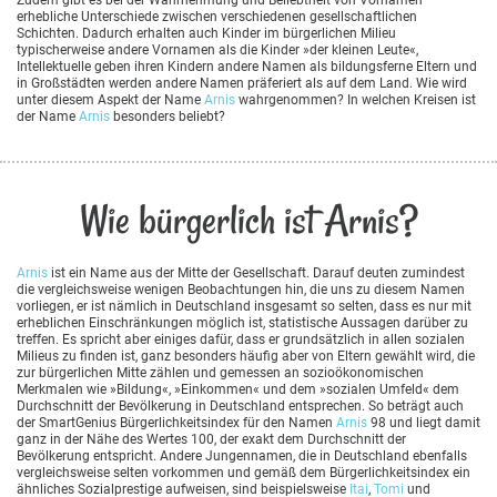
erhebliche Unterschiede zwischen verschiedenen gesellschaftlichen
Schichten. Dadurch erhalten auch Kinder im bürgerlichen Milieu
typischerweise andere Vornamen als die Kinder »der kleinen Leute«,
Intellektuelle geben ihren Kindern andere Namen als bildungsferne Eltern und
in Großstädten werden andere Namen präferiert als auf dem Land. Wie wird
unter diesem Aspekt der Name
Arnis
wahrgenommen? In welchen Kreisen ist
der Name
Arnis
besonders beliebt?
Wie bürgerlich ist Arnis?
Arnis
ist ein Name aus der Mitte der Gesellschaft. Darauf deuten zumindest
die vergleichsweise wenigen Beobachtungen hin, die uns zu diesem Namen
vorliegen, er ist nämlich in Deutschland insgesamt so selten, dass es nur mit
erheblichen Einschränkungen möglich ist, statistische Aussagen darüber zu
treffen. Es spricht aber einiges dafür, dass er grundsätzlich in allen sozialen
Milieus zu finden ist, ganz besonders häufig aber von Eltern gewählt wird, die
zur bürgerlichen Mitte zählen und gemessen an sozioökonomischen
Merkmalen wie »Bildung«, »Einkommen« und dem »sozialen Umfeld« dem
Durchschnitt der Bevölkerung in Deutschland entsprechen. So beträgt auch
der SmartGenius Bürgerlichkeitsindex für den Namen
Arnis
98 und liegt damit
ganz in der Nähe des Wertes 100, der exakt dem Durchschnitt der
Bevölkerung entspricht. Andere Jungennamen, die in Deutschland ebenfalls
vergleichsweise selten vorkommen und gemäß dem Bürgerlichkeitsindex ein
ähnliches Sozialprestige aufweisen, sind beispielsweise
Itai
,
Tomi
und