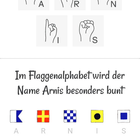
Im Flaggenalphabet wird der
Name Arnis besonders bunt
A
R
N
I
S