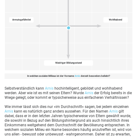
Armutsgefährdet
Wohlhabend
Niedriger Bildungsstand
In welchen sozialen Milieus ist der Vorname
Arnis
derzeit besonders beliebt?
Selbstverständlich kann
Arnis
hochintelligent, gebildet und wohlhabend
werden. Aber wie ist es mit seinen Eltern? Wurde
Arnis
der Erfolg bereits in die
Wiege gelegt, oder kommt er typsicherweise aus einfacheren Verhältnissen?
Wie immer lässt sich dies nur »im Durchschnitt« sagen, bei jedem einzelnen
Arnis
kann es natürlich ganz anders aussehen. Für den Namen
Arnis
gilt
dabei, dass er in den letzten Jahren typischerweise von Eltern gewählt wurde,
die sowohl in Bezug auf den Bildungshintergrund als auch hinsichtlich ihres
Einkommens weitgehend dem Durchschnitt der Bevölkerung entsprechen. In
welchem sozialen Milieu ein Name besonders häufig anzutreffen ist, wird von
uns allen - bewusst oder unbewusst - wahrgenommen. Daher ist zu erwarten,