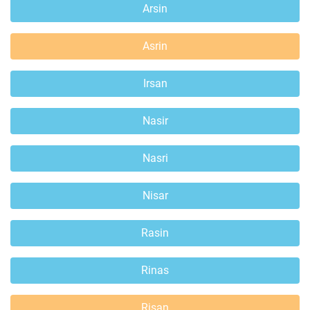
Arsin
Asrin
Irsan
Nasir
Nasri
Nisar
Rasin
Rinas
Risan