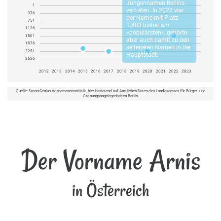
Jungennamen Berlins
1
vertreten. In 2022 war
376
der Name mit Platz
751
1.483 bisher am
1126
»populärsten«, gehörte
1501
aber auch damit zu den
1876
selteneren Namen in der
2251
Hauptstadt.
2626
2012
2013
2014
2015
2016
2017
2018
2019
2020
2021
2022
2023
Quelle:
SmartGenius-Vornamensstatistik
, hier basierend auf Amtlichen Daten des Landesamtes für Bürger- und
Ordnungsangelegenheiten Berlin.
Der Vorname Arnis
in Österreich