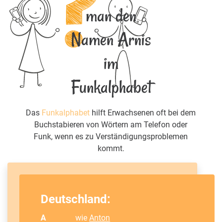
man den
Namen Arnis
im
Funkalphabet
Das
Funkalphabet
hilft Erwachsenen oft bei dem
Buchstabieren von Wörtern am Telefon oder
Funk, wenn es zu Verständigungsproblemen
kommt.
Deutschland:
A
wie
Anton