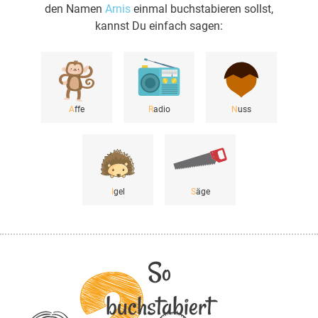
den Namen
Arnis
einmal buchstabieren sollst,
kannst Du einfach sagen:
A
ffe
R
adio
N
uss
I
gel
S
äge
So
buchstabiert