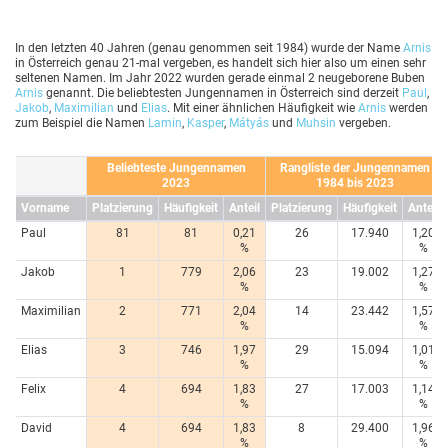
In den letzten 40 Jahren (genau genommen seit 1984) wurde der Name
Arnis
in Österreich genau 21-mal vergeben, es handelt sich hier also um einen sehr
seltenen Namen. Im Jahr 2022 wurden gerade einmal 2 neugeborene Buben
Arnis
genannt. Die beliebtesten Jungennamen in Österreich sind derzeit
Paul
,
Jakob
,
Maximilian
und
Elias
. Mit einer ähnlichen Häufigkeit wie
Arnis
werden
zum Beispiel die Namen
Lamin
,
Kasper
,
Mátyás
und
Muhsin
vergeben.
Beliebteste Jungennamen
Rangliste der Jungennamen
2023
1984 bis 2023
Vorname
Platzierung
Häufigkeit
Anteil
Platzierung
Häufigkeit
Anteil
Paul
81
81
0,21
26
17.940
1,20
%
%
Jakob
1
779
2,06
23
19.002
1,27
%
%
Maximilian
2
771
2,04
14
23.442
1,57
%
%
Elias
3
746
1,97
29
15.094
1,01
%
%
Felix
4
694
1,83
27
17.003
1,14
%
%
David
4
694
1,83
8
29.400
1,96
%
%