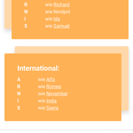
R
wie
Richard
N
wie Nordpol
I
wie
Ida
S
wie
Samuel
International:
A
wie
Alfa
R
wie
Romeo
N
wie
November
I
wie
India
S
wie
Sierra