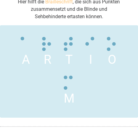
Hier hilft die
Brailleschrift
, die sich aus Punkten
zusammensetzt und die Blinde und
Sehbehinderte ertasten können.
A
R
T
I
O
M