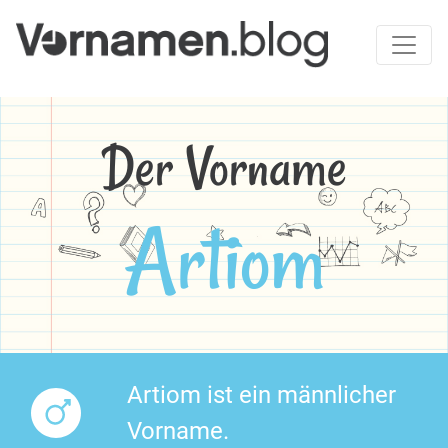
Der Vorname
Artiom
Artiom ist ein männlicher
Vorname.