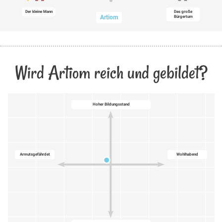
Der kleine Mann
Das große
Artiom
Bürgertum
Wird Artiom reich und gebildet?
Hoher Bildungsstand
Armutsgefährdet
Wohlhabend