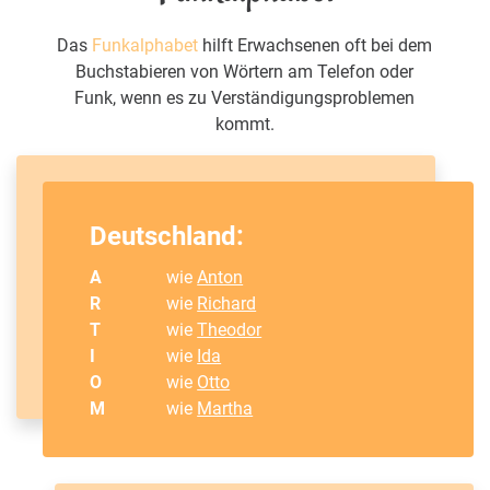
Das
Funkalphabet
hilft Erwachsenen oft bei dem
Buchstabieren von Wörtern am Telefon oder
Funk, wenn es zu Verständigungsproblemen
kommt.
Deutschland:
A
wie
Anton
R
wie
Richard
T
wie
Theodor
I
wie
Ida
O
wie
Otto
M
wie
Martha