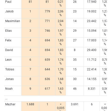
Paul
81
81
0,21
26
17.940
1,20
%
%
Jakob
1
779
2,06
23
19.002
1,27
%
%
Maximilian
2
771
2,04
14
23.442
1,57
%
%
Elias
3
746
1,97
29
15.094
1,01
%
%
Felix
4
694
1,83
27
17.003
1,14
%
%
David
4
694
1,83
8
29.400
1,96
%
%
Leon
6
659
1,74
35
11.712
0,78
%
%
Tobias
7
644
1,70
15
22.414
1,50
%
%
Jonas
8
636
1,68
30
14.155
0,95
%
%
Noah
9
617
1,63
46
8.331
0,56
%
%
...
Mazhar
1.688
1
<
3.691
6
<
0,005
0,005