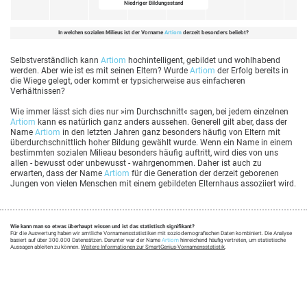
Niedriger Bildungsstand
In welchen sozialen Milieus ist der Vorname
Artiom
derzeit besonders beliebt?
Selbstverständlich kann
Artiom
hochintelligent, gebildet und wohlhabend
werden. Aber wie ist es mit seinen Eltern? Wurde
Artiom
der Erfolg bereits in
die Wiege gelegt, oder kommt er typsicherweise aus einfacheren
Verhältnissen?
Wie immer lässt sich dies nur »im Durchschnitt« sagen, bei jedem einzelnen
Artiom
kann es natürlich ganz anders aussehen. Generell gilt aber, dass der
Name
Artiom
in den letzten Jahren ganz besonders häufig von Eltern mit
überdurchschnittlich hoher Bildung gewählt wurde. Wenn ein Name in einem
bestimmten sozialen Milieau besonders häufig auftritt, wird dies von uns
allen - bewusst oder unbewusst - wahrgenommen. Daher ist auch zu
erwarten, dass der Name
Artiom
für die Generation der derzeit geborenen
Jungen von vielen Menschen mit einem gebildeten Elternhaus assoziiert wird.
Wie kann man so etwas überhaupt wissen und ist das statistisch signifikant?
Für die Auswertung haben wir amtliche Vornamensstatistiken mit soziodemografischen Daten kombiniert. Die Analyse
basiert auf über 300.000 Datensätzen. Darunter war der Name
Artiom
hinreichend häufig vertreten, um statistische
Aussagen ableiten zu können.
Weitere Informationen zur SmartGenius-Vornamensstatistik
.