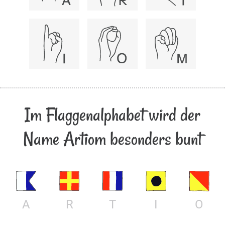
Im Flaggenalphabet wird der
Name Artiom besonders bunt
A
R
T
I
O