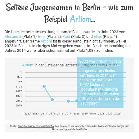
Seltene Jungennamen in Berlin - wie zum
Beispiel
Artiom
...
Die Liste der beliebtesten Jungennamen Berlins wurde im Jahr 2023 von
Alexander
(Platz 1),
Emil
(Platz 2),
Paul
(Platz 3) und
Elias
(Platz 4)
angeführt. Der Name
Artiom
ist in dieser Rangliste nicht zu finden, weil er
2023 in Berlin kein einziges Mal vergeben wurde - im Beliebtheitsranking des
Jahres 2014 war er aber schon einmal auf Platz 1.087 zu finden.
2023 war
Artiom
nicht in
Artiom
in der Liste der beliebtesten Jungennamen Berlins
der Liste der beliebtesten
Jungennamen Berlins
1
vertreten. In 2014 war
375
der Name mit Platz
749
1.087 bisher am
1123
»populärsten«, gehörte
1497
aber auch damit zu den
1871
selteneren Namen in der
2245
Hauptstadt.
2619
2012
2013
2014
2015
2016
2017
2018
2019
2020
2021
2022
2023
Quelle:
SmartGenius-Vornamensstatistik
, hier basierend auf Amtlichen Daten des Landesamtes für Bürger- und
Ordnungsangelegenheiten Berlin.