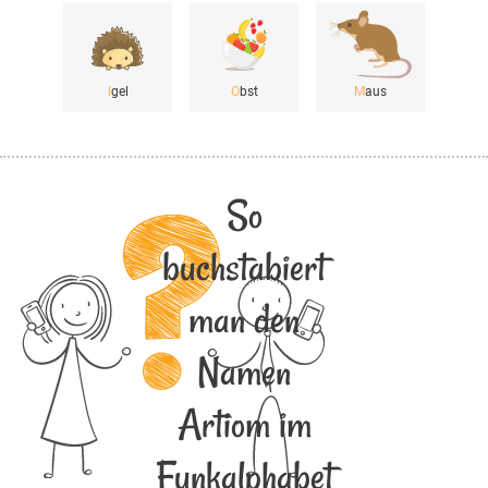
I
gel
O
bst
M
aus
So
buchstabiert
man den
Namen
Artiom im
Funkalphabet