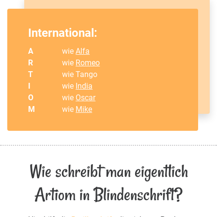
International:
A
wie
Alfa
R
wie
Romeo
T
wie Tango
I
wie
India
O
wie
Oscar
M
wie
Mike
Wie schreibt man eigentlich
Artiom in Blindenschrift?