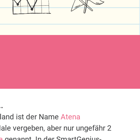
.
hland ist der Name
Atena
ale vergeben, aber nur ungefähr 2
a
genannt. In der SmartGenius-