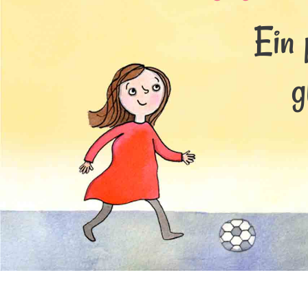
Ein 
g