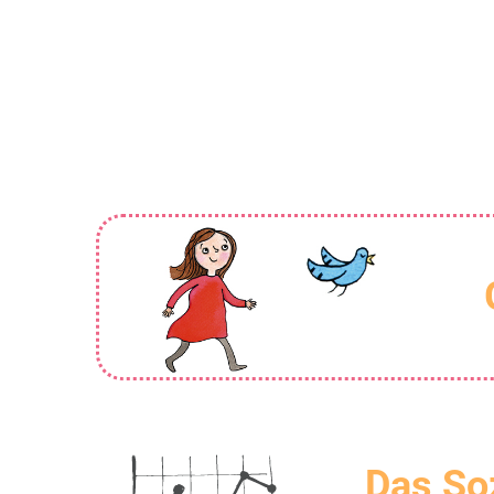
Das So