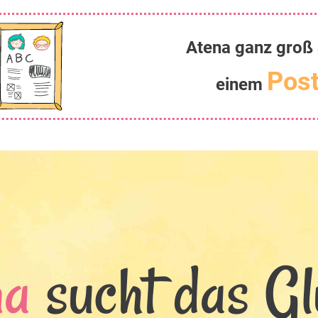
Atena ganz groß 
Post
einem
na
sucht das Glü