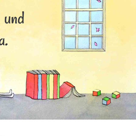
s und
a.