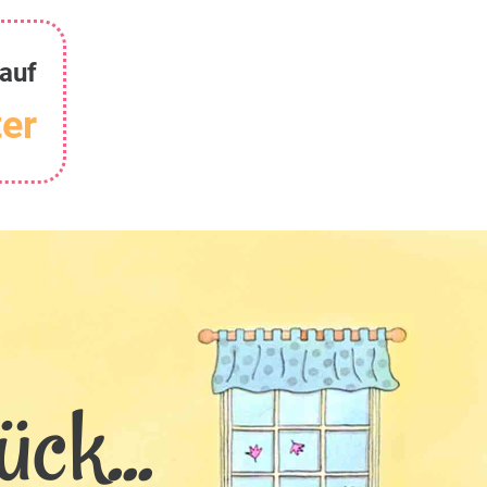
auf
er
ck...