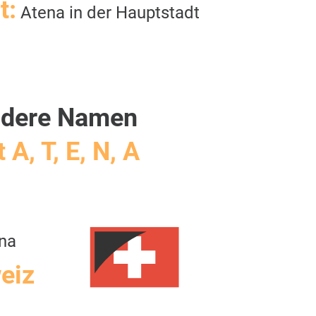
t:
Atena in der Hauptstadt
dere Namen
 A, T, E, N, A
na
eiz