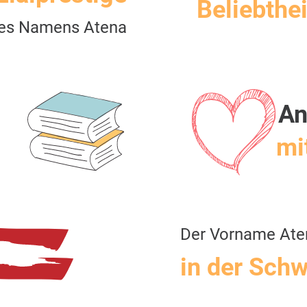
Beliebthei
es Namens Atena
An
mit
Der Vorname Ate
in der Schw