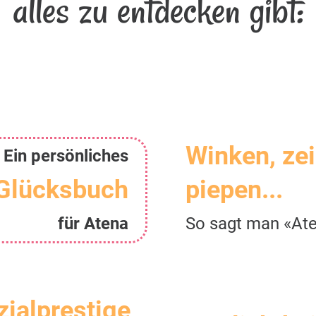
alles zu entdecken gibt:
Winken, ze
Ein persönliches
Glücksbuch
piepen...
für Atena
So sagt man «At
zialprestige