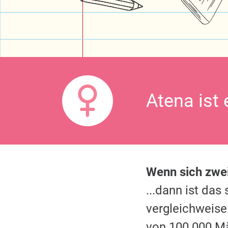
Atena ist
Wenn sich zw
...dann ist da
vergleichweise
von 100.000 M