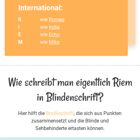
International:
R
wie
Romeo
I
wie
India
E
wie
Echo
M
wie
Mike
Wie schreibt man eigentlich Riem
in Blindenschrift?
Hier hilft die
Brailleschrift
, die sich aus Punkten
zusammensetzt und die Blinde und
Sehbehinderte ertasten können.