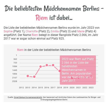
Die beliebtesten Mädchennamen Berlins -
Riem
ist dabei...
Die Liste der beliebtesten Mädchennamen Berlins wurde im Jahr 2023 von
Sophie
(Platz 1),
Charlotte
(Platz 2),
Emilia
(Platz 3) und
Marie
(Platz 4)
angeführt. Der Name
Riem
belegt in dieser Rangliste Platz 2.066, im Jahr
2017 war er sogar schon einmal auf Platz 925.
Riem
in der Liste der beliebtesten Mädchennamen Berlins
1
2023 war
Riem
auf Platz
362
2.066 in der Liste der
723
beliebtesten
1084
Mädchennamen in
1445
Berlin. Am populärsten
1806
war der Name bisher im
2167
Jahr 2017.
2528
2012
2013
2014
2015
2016
2017
2018
2019
2020
2021
2022
2023
Quelle:
SmartGenius-Vornamensstatistik
, hier basierend auf Amtlichen Daten des Landesamtes für Bürger- und
Ordnungsangelegenheiten Berlin.