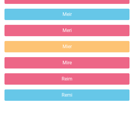
Meir
Meri
Mier
Mire
Reim
Remi