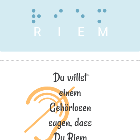
R
I
E
M
Du willst
einem
Gehörlosen
sagen, dass
Du Riem