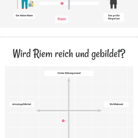
Der kleine Mann
Das große
Riem
Bürgertum
Wird Riem reich und gebildet?
Hoher Bildungsstand
Armutsgefährdet
Wohlhabend