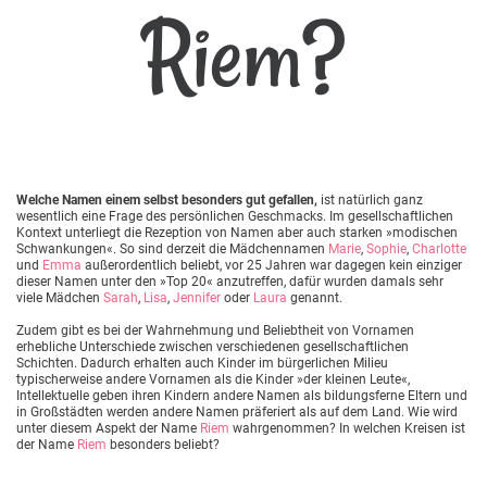
Riem?
Welche Namen einem selbst besonders gut gefallen,
ist natürlich ganz
wesentlich eine Frage des persönlichen Geschmacks. Im gesellschaftlichen
Kontext unterliegt die Rezeption von Namen aber auch starken »modischen
Schwankungen«. So sind derzeit die Mädchennamen
Marie
,
Sophie
,
Charlotte
und
Emma
außerordentlich beliebt, vor 25 Jahren war dagegen kein einziger
dieser Namen unter den »Top 20« anzutreffen, dafür wurden damals sehr
viele Mädchen
Sarah
,
Lisa
,
Jennifer
oder
Laura
genannt.
Zudem gibt es bei der Wahrnehmung und Beliebtheit von Vornamen
erhebliche Unterschiede zwischen verschiedenen gesellschaftlichen
Schichten. Dadurch erhalten auch Kinder im bürgerlichen Milieu
typischerweise andere Vornamen als die Kinder »der kleinen Leute«,
Intellektuelle geben ihren Kindern andere Namen als bildungsferne Eltern und
in Großstädten werden andere Namen präferiert als auf dem Land. Wie wird
unter diesem Aspekt der Name
Riem
wahrgenommen? In welchen Kreisen ist
der Name
Riem
besonders beliebt?