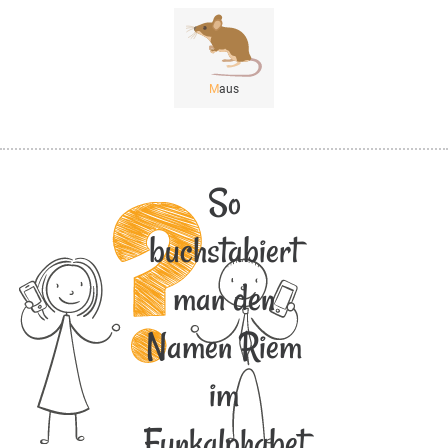
M
aus
So
buchstabiert
man den
Namen Riem
im
Funkalphabet