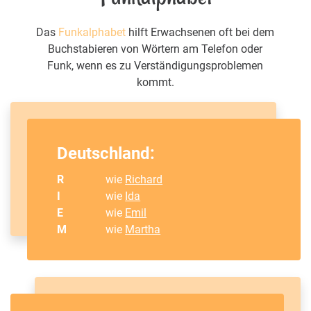
Das
Funkalphabet
hilft Erwachsenen oft bei dem
Buchstabieren von Wörtern am Telefon oder
Funk, wenn es zu Verständigungsproblemen
kommt.
Deutschland:
R
wie
Richard
I
wie
Ida
E
wie
Emil
M
wie
Martha