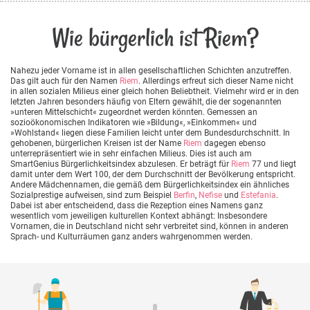
Wie bürgerlich ist Riem?
Nahezu jeder Vorname ist in allen gesellschaftlichen Schichten anzutreffen.
Das gilt auch für den Namen
Riem
. Allerdings erfreut sich dieser Name nicht
in allen sozialen Milieus einer gleich hohen Beliebtheit. Vielmehr wird er in den
letzten Jahren besonders häufig von Eltern gewählt, die der sogenannten
»unteren Mittelschicht« zugeordnet werden könnten. Gemessen an
sozioökonomischen Indikatoren wie »Bildung«, »Einkommen« und
»Wohlstand« liegen diese Familien leicht unter dem Bundesdurchschnitt. In
gehobenen, bürgerlichen Kreisen ist der Name
Riem
dagegen ebenso
unterrepräsentiert wie in sehr einfachen Milieus. Dies ist auch am
SmartGenius Bürgerlichkeitsindex abzulesen. Er beträgt für
Riem
77 und liegt
damit unter dem Wert 100, der dem Durchschnitt der Bevölkerung entspricht.
Andere Mädchennamen, die gemäß dem Bürgerlichkeitsindex ein ähnliches
Sozialprestige aufweisen, sind zum Beispiel
Berfin
,
Nefise
und
Estefania
.
Dabei ist aber entscheidend, dass die Rezeption eines Namens ganz
wesentlich vom jeweiligen kulturellen Kontext abhängt: Insbesondere
Vornamen, die in Deutschland nicht sehr verbreitet sind, können in anderen
Sprach- und Kulturräumen ganz anders wahrgenommen werden.