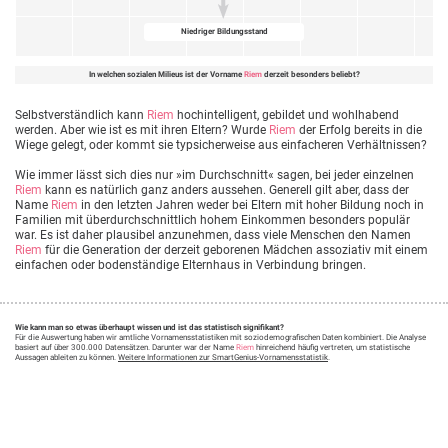
Niedriger Bildungsstand
In welchen sozialen Milieus ist der Vorname
Riem
derzeit besonders beliebt?
Selbstverständlich kann
Riem
hochintelligent, gebildet und wohlhabend
werden. Aber wie ist es mit ihren Eltern? Wurde
Riem
der Erfolg bereits in die
Wiege gelegt, oder kommt sie typsicherweise aus einfacheren Verhältnissen?
Wie immer lässt sich dies nur »im Durchschnitt« sagen, bei jeder einzelnen
Riem
kann es natürlich ganz anders aussehen. Generell gilt aber, dass der
Name
Riem
in den letzten Jahren weder bei Eltern mit hoher Bildung noch in
Familien mit überdurchschnittlich hohem Einkommen besonders populär
war. Es ist daher plausibel anzunehmen, dass viele Menschen den Namen
Riem
für die Generation der derzeit geborenen Mädchen assoziativ mit einem
einfachen oder bodenständige Elternhaus in Verbindung bringen.
Wie kann man so etwas überhaupt wissen und ist das statistisch signifikant?
Für die Auswertung haben wir amtliche Vornamensstatistiken mit soziodemografischen Daten kombiniert. Die Analyse
basiert auf über 300.000 Datensätzen. Darunter war der Name
Riem
hinreichend häufig vertreten, um statistische
Aussagen ableiten zu können.
Weitere Informationen zur SmartGenius-Vornamensstatistik
.