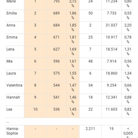
Marie
1
795
2,15
24
11.234
0,80
%
%
Emilia
2
689
1,86
50
7.733
0,55
%
%
Anna
3
684
1,85
2
31.037
2,20
%
%
Emma
4
671
1,81
25
10.917
0,78
%
%
Lena
5
627
1,69
7
18.514
1,31
%
%
Mia
6
596
1,61
48
7.914
0,56
%
%
Laura
7
575
1,55
6
18.860
1,34
%
%
Valentina
8
544
1,47
34
9.254
0,66
%
%
Hannah
9
541
1,46
18
12.341
0,88
%
%
Lea
10
536
1,45
22
11.603
0,82
%
%
...
Hanna-
-
-
-
2.211
19
<
Sophie
0,005
%