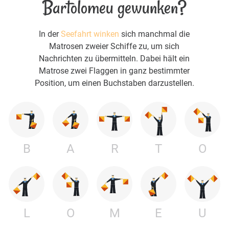
Bartolomeu gewunken?
In der
Seefahrt winken
sich manchmal die
Matrosen zweier Schiffe zu, um sich
Nachrichten zu übermitteln. Dabei hält ein
Matrose zwei Flaggen in ganz bestimmter
Position, um einen Buchstaben darzustellen.
B
A
R
T
O
L
O
M
E
U