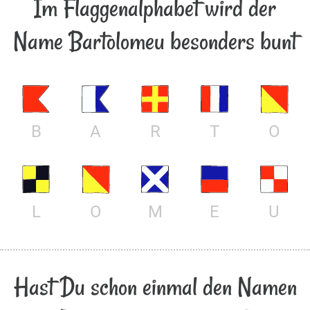
Im Flaggenalphabet wird der
Name Bartolomeu besonders bunt
B
A
R
T
O
L
O
M
E
U
Hast Du schon einmal den Namen