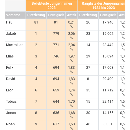
Beliebteste Jungennamen
Rangliste der Jungennamen
2023
1984 bis 2023
Vorname
Platzierung
Häufigkeit
Anteil
Platzierung
Häufigkeit
Anteil
Paul
81
81
0,21
26
17.940
1,20
%
%
Jakob
1
779
2,06
23
19.002
1,27
%
%
Maximilian
2
771
2,04
14
23.442
1,57
%
%
Elias
3
746
1,97
29
15.094
1,01
%
%
Felix
4
694
1,83
27
17.003
1,14
%
%
David
4
694
1,83
8
29.400
1,96
%
%
Leon
6
659
1,74
35
11.712
0,78
%
%
Tobias
7
644
1,70
15
22.414
1,50
%
%
Jonas
8
636
1,68
30
14.155
0,95
%
%
Noah
9
617
1,63
46
8.331
0,56
%
%