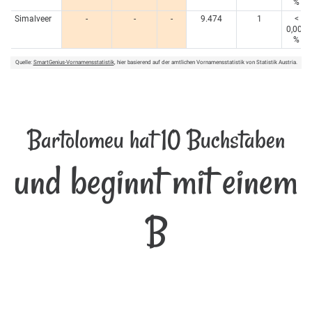
%
Simalveer
-
-
-
9.474
1
<
0,005
%
Quelle:
SmartGenius-Vornamensstatistik
, hier basierend auf der amtlichen Vornamensstatistik von Statistik Austria.
Bartolomeu hat 10 Buchstaben
und beginnt mit einem
B