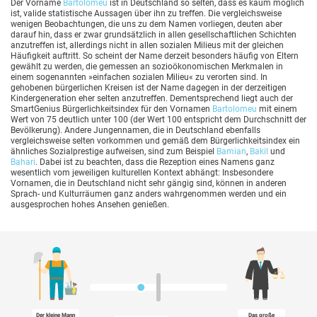
Der Vorname
Bartolomeu
ist in Deutschland so selten, dass es kaum möglich
ist, valide statistische Aussagen über ihn zu treffen. Die vergleichsweise
wenigen Beobachtungen, die uns zu dem Namen vorliegen, deuten aber
darauf hin, dass er zwar grundsätzlich in allen gesellschaftlichen Schichten
anzutreffen ist, allerdings nicht in allen sozialen Milieus mit der gleichen
Häufigkeit auftritt. So scheint der Name derzeit besonders häufig von Eltern
gewählt zu werden, die gemessen an sozioökonomischen Merkmalen in
einem sogenannten »einfachen sozialen Milieu« zu verorten sind. In
gehobenen bürgerlichen Kreisen ist der Name dagegen in der derzeitigen
Kindergeneration eher selten anzutreffen. Dementsprechend liegt auch der
SmartGenius Bürgerlichkeitsindex für den Vornamen
Bartolomeu
mit einem
Wert von 75 deutlich unter 100 (der Wert 100 entspricht dem Durchschnitt der
Bevölkerung). Andere Jungennamen, die in Deutschland ebenfalls
vergleichsweise selten vorkommen und gemäß dem Bürgerlichkeitsindex ein
ähnliches Sozialprestige aufweisen, sind zum Beispiel
Bamian
,
Bakil
und
Bahari
. Dabei ist zu beachten, dass die Rezeption eines Namens ganz
wesentlich vom jeweiligen kulturellen Kontext abhängt: Insbesondere
Vornamen, die in Deutschland nicht sehr gängig sind, können in anderen
Sprach- und Kulturräumen ganz anders wahrgenommen werden und ein
ausgesprochen hohes Ansehen genießen.
Der kleine Mann
Das große