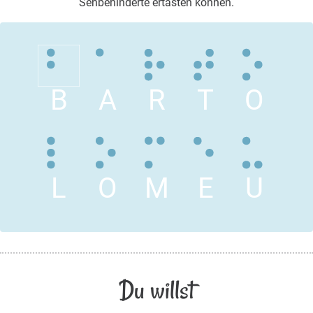
Sehbehinderte ertasten können.
B
A
R
T
O
L
O
M
E
U
Du willst