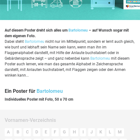
Auf diesem Poster dreht sich alles um
Bartolomeu
– auf Wunsch sogar mit
dem eigenen Foto.
Dabei steht
Bartolomeu
nicht nur im Mittelpunkt, sondern er lernt auch gleich,
wie bunt und lebhaft sein Name sein kann, wenn man ihn im
Flaggenalphabet darstellt, mit Hilfe der Anlaute buchstabiert oder in
Gebärdensprache zeigt – und ganz nebenbei kann
Bartolomeu
mit diesem
Poster auch lernen, wie man das gesamte Alphabet in Zeichensprache
darstellt, mit Anlauten buchstabiert, mit Flaggen zeigen oder den Armen
winken kann...
Ein Poster für
Bartolomeu
Individuelles Poster mit Foto, 50 x 70 cm
Vornamen-Verzeichnis
A
B
C
D
E
F
G
H
I
J
K
L
M