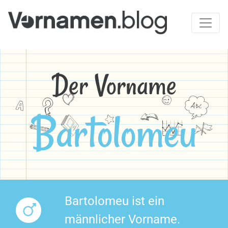
Der Vorname
Bartolomeu
Bartolomeu ist ein
männlicher Vorname.