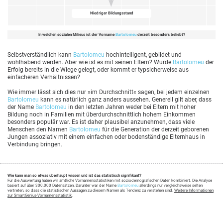
Niedriger Bildungsstand
In welchen sozialen Milieus ist der Vorname
Bartolomeu
derzeit besonders beliebt?
Selbstverständlich kann
Bartolomeu
hochintelligent, gebildet und
wohlhabend werden. Aber wie ist es mit seinen Eltern? Wurde
Bartolomeu
der
Erfolg bereits in die Wiege gelegt, oder kommt er typsicherweise aus
einfacheren Verhältnissen?
Wie immer lässt sich dies nur »im Durchschnitt« sagen, bei jedem einzelnen
Bartolomeu
kann es natürlich ganz anders aussehen. Generell gilt aber, dass
der Name
Bartolomeu
in den letzten Jahren weder bei Eltern mit hoher
Bildung noch in Familien mit überdurchschnittlich hohem Einkommen
besonders populär war. Es ist daher plausibel anzunehmen, dass viele
Menschen den Namen
Bartolomeu
für die Generation der derzeit geborenen
Jungen assoziativ mit einem einfachen oder bodenständige Elternhaus in
Verbindung bringen.
Wie kann man so etwas überhaupt wissen und ist das statistisch signifikant?
Für die Auswertung haben wir amtliche Vornamensstatistiken mit soziodemografischen Daten kombiniert. Die Analyse
basiert auf über 300.000 Datensätzen. Darunter war der Name
Bartolomeu
allerdings nur vergleichsweise selten
vertreten, so dass die statistischen Aussagen zu diesem Namen als Tendenz zu verstehen sind.
Weitere Informationen
zur SmartGenius-Vornamensstatistik
.