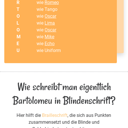
R
wie
Romeo
T
wie Tango
O
wie
Oscar
L
wie
Lima
O
wie
Oscar
M
wie
Mike
E
wie
Echo
U
wie Uniform
Wie schreibt man eigentlich
Bartolomeu in Blindenschrift?
Hier hilft die
Brailleschrift
, die sich aus Punkten
zusammensetzt und die Blinde und