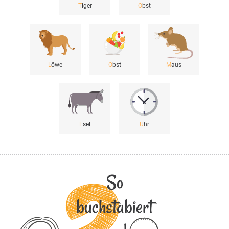
T
iger
O
bst
L
öwe
O
bst
M
aus
E
sel
U
hr
So
buchstabiert