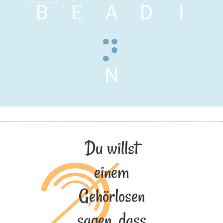
B
E
A
D
I
N
Du willst
einem
Gehörlosen
sagen, dass