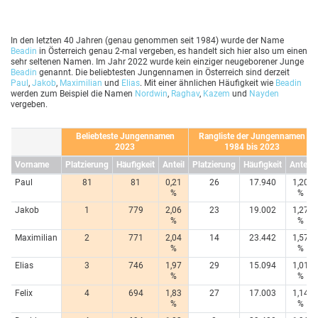
In den letzten 40 Jahren (genau genommen seit 1984) wurde der Name
Beadin
in Österreich genau 2-mal vergeben, es handelt sich hier also um einen
sehr seltenen Namen. Im Jahr 2022 wurde kein einziger neugeborener Junge
Beadin
genannt. Die beliebtesten Jungennamen in Österreich sind derzeit
Paul
,
Jakob
,
Maximilian
und
Elias
. Mit einer ähnlichen Häufigkeit wie
Beadin
werden zum Beispiel die Namen
Nordwin
,
Raghav
,
Kazem
und
Nayden
vergeben.
Beliebteste Jungennamen
Rangliste der Jungennamen
2023
1984 bis 2023
Vorname
Platzierung
Häufigkeit
Anteil
Platzierung
Häufigkeit
Anteil
Paul
81
81
0,21
26
17.940
1,20
%
%
Jakob
1
779
2,06
23
19.002
1,27
%
%
Maximilian
2
771
2,04
14
23.442
1,57
%
%
Elias
3
746
1,97
29
15.094
1,01
%
%
Felix
4
694
1,83
27
17.003
1,14
%
%