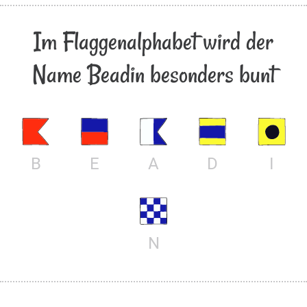
Im Flaggenalphabet wird der
Name Beadin besonders bunt
B
E
A
D
I
N