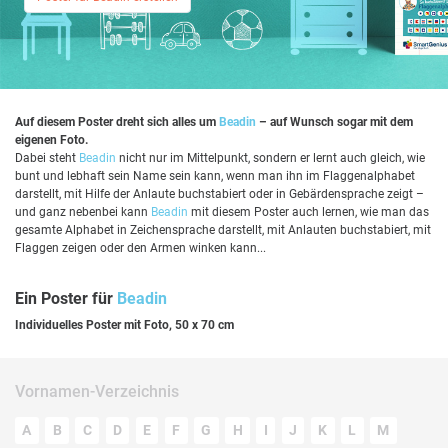
Auf diesem Poster dreht sich alles um
Beadin
– auf Wunsch sogar mit dem
eigenen Foto.
Dabei steht
Beadin
nicht nur im Mittelpunkt, sondern er lernt auch gleich, wie
bunt und lebhaft sein Name sein kann, wenn man ihn im Flaggenalphabet
darstellt, mit Hilfe der Anlaute buchstabiert oder in Gebärdensprache zeigt –
und ganz nebenbei kann
Beadin
mit diesem Poster auch lernen, wie man das
gesamte Alphabet in Zeichensprache darstellt, mit Anlauten buchstabiert, mit
Flaggen zeigen oder den Armen winken kann...
Ein Poster für
Beadin
Individuelles Poster mit Foto, 50 x 70 cm
Vornamen-Verzeichnis
A
B
C
D
E
F
G
H
I
J
K
L
M