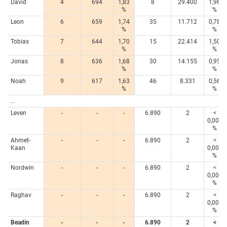
David
4
694
1,83
8
29.400
1,96
%
%
Leon
6
659
1,74
35
11.712
0,78
%
%
Tobias
7
644
1,70
15
22.414
1,50
%
%
Jonas
8
636
1,68
30
14.155
0,95
%
%
Noah
9
617
1,63
46
8.331
0,56
%
%
...
Leven
-
-
-
6.890
2
<
0,005
%
Ahmet-
-
-
-
6.890
2
<
Kaan
0,005
%
Nordwin
-
-
-
6.890
2
<
0,005
%
Raghav
-
-
-
6.890
2
<
0,005
%
Beadin
-
-
-
6.890
2
<