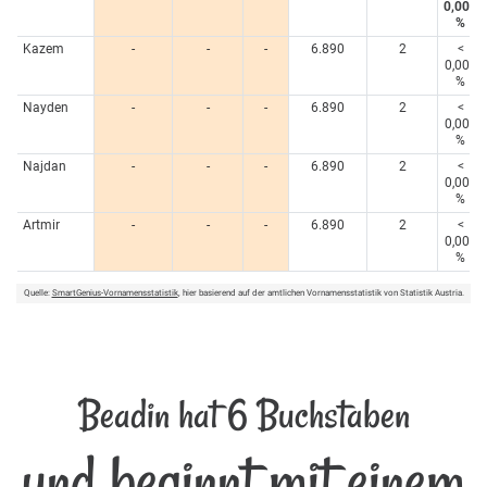
0,005
%
Kazem
-
-
-
6.890
2
<
0,005
%
Nayden
-
-
-
6.890
2
<
0,005
%
Najdan
-
-
-
6.890
2
<
0,005
%
Artmir
-
-
-
6.890
2
<
0,005
%
Quelle:
SmartGenius-Vornamensstatistik
, hier basierend auf der amtlichen Vornamensstatistik von Statistik Austria.
Beadin hat 6 Buchstaben
und beginnt mit einem