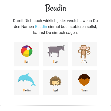
Beadin
Damit Dich auch wirklich jeder versteht, wenn Du
den Namen
Beadin
einmal buchstabieren sollst,
kannst Du einfach sagen:
B
all
E
sel
A
ffe
D
elfin
I
gel
N
uss