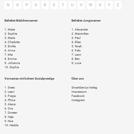
N
O
P
Q
R
S
T
U
V
W
X
Y
Z
Beliebte Mädchennamen
Beliebte Jungsnamen
1.
Marie
1.
Alexander
2.
Sophie
2.
Maximilian
3.
Maria
3.
Paul
4.
Charlotte
4.
Elias
5.
Emilia
5.
Noah
6.
Anna
6.
Felix
7.
Mia
7.
Leon
8.
Emma
8.
Ben
9.
Johanna
9.
Luca
10.
Sophia
Vornamen mit hohem Sozialprestige
Über uns
1.
Grete
SmartGenius Verlag
2.
Leevi
Impressum
3.
Freyja
Facebook
4.
Phine
Instagram
5.
Alexis
6.
Ove
7.
Doreen
8.
Hajo
9.
Noa
10.
Hedda