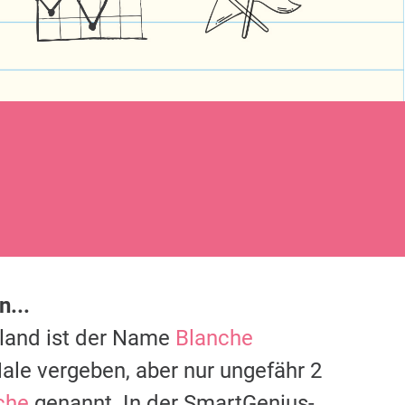
n...
hland ist der Name
Blanche
ale vergeben, aber nur ungefähr 2
che
genannt. In der SmartGenius-