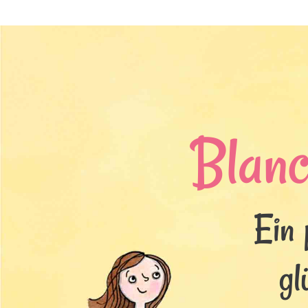
Blan
Ein 
gl