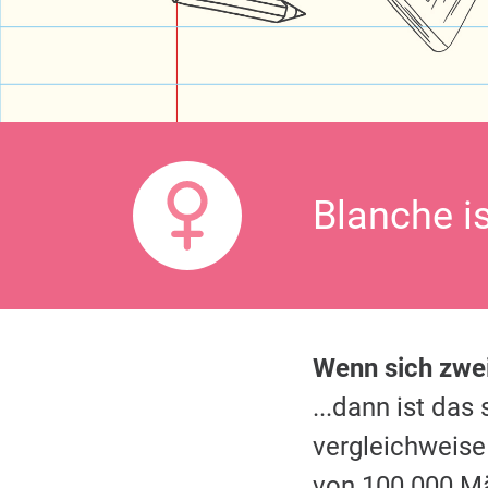
Blanche i
Wenn sich zw
...dann ist da
vergleichweise
von 100.000 M