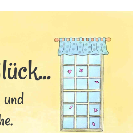
ück...
s und
he.