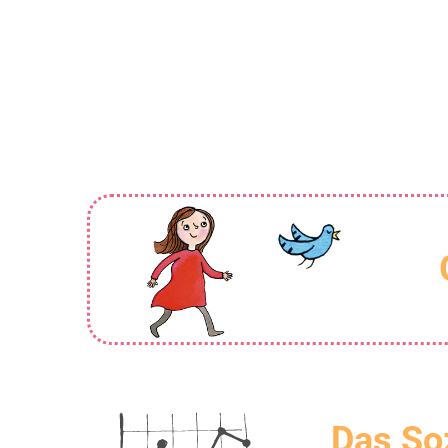
Das So