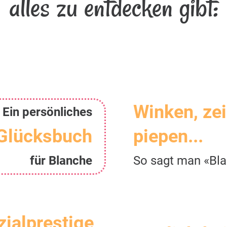
alles zu entdecken gibt:
Winken, ze
Ein persönliches
Glücksbuch
piepen...
für Blanche
So sagt man «Bl
zialprestige