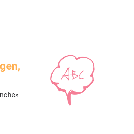
igen,
anche»