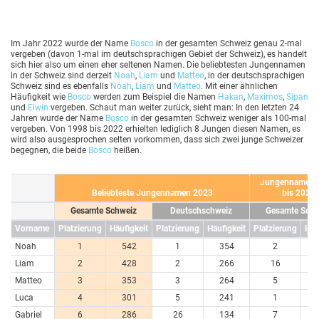
Im Jahr 2022 wurde der Name
Bosco
in der gesamten Schweiz genau 2-mal
vergeben (davon 1-mal im deutschsprachigen Gebiet der Schweiz), es handelt
sich hier also um einen eher seltenen Namen. Die beliebtesten Jungennamen
in der Schweiz sind derzeit
Noah
,
Liam
und
Matteo
, in der deutschsprachigen
Schweiz sind es ebenfalls
Noah
,
Liam
und
Matteo
. Mit einer ähnlichen
Häufigkeit wie
Bosco
werden zum Beispiel die Namen
Hakan
,
Maximos
,
Sipan
und
Elwin
vergeben. Schaut man weiter zurück, sieht man: In den letzten 24
Jahren wurde der Name
Bosco
in der gesamten Schweiz weniger als 100-mal
vergeben. Von 1998 bis 2022 erhielten lediglich 8 Jungen diesen Namen, es
wird also ausgesprochen selten vorkommen, dass sich zwei junge Schweizer
begegnen, die beide
Bosco
heißen.
Jungennamen 
Beliebteste Jungennamen 2023
bis 2023
Gesamte Schweiz
Deutschschweiz
Gesamte Schw
Vorname
Platzierung
Häufigkeit
Platzierung
Häufigkeit
Platzierung
Häu
Noah
1
542
1
354
2
1
Liam
2
428
2
266
16
5
Matteo
3
353
3
264
5
6
Luca
4
301
5
241
1
1
Gabriel
6
286
26
134
7
6