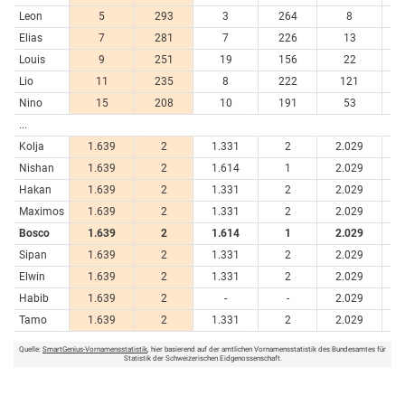
Leon
5
293
3
264
8
6
Elias
7
281
7
226
13
5
Louis
9
251
19
156
22
4
Lio
11
235
8
222
121
1
Nino
15
208
10
191
53
3
...
Kolja
1.639
2
1.331
2
2.029
Nishan
1.639
2
1.614
1
2.029
Hakan
1.639
2
1.331
2
2.029
Maximos
1.639
2
1.331
2
2.029
Bosco
1.639
2
1.614
1
2.029
Sipan
1.639
2
1.331
2
2.029
Elwin
1.639
2
1.331
2
2.029
Habib
1.639
2
-
-
2.029
Tamo
1.639
2
1.331
2
2.029
Quelle:
SmartGenius-Vornamensstatistik
, hier basierend auf der amtlichen Vornamensstatistik des Bundesamtes für
Statistik der Schweizerischen Eidgenossenschaft.