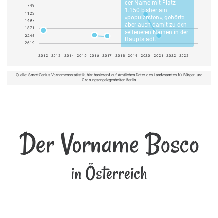
der Name mit Platz
749
1.150 bisher am
1123
»populärsten«, gehörte
1497
aber auch damit zu den
1871
selteneren Namen in der
2245
Hauptstadt.
2619
2012
2013
2014
2015
2016
2017
2018
2019
2020
2021
2022
2023
Quelle:
SmartGenius-Vornamensstatistik
, hier basierend auf Amtlichen Daten des Landesamtes für Bürger- und
Ordnungsangelegenheiten Berlin.
Der Vorname Bosco
in Österreich