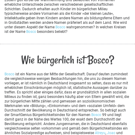
erhebliche Unterschiede zwischen verschiedenen gesellschaftlichen
Schichten. Dadurch erhalten auch Kinder im bürgerlichen Milieu
typischerweise andere Vornamen als die Kinder »der kleinen Leute«,
Intellektuelle geben ihren Kindern andere Namen als bildungsferne Eltern und
in Großstädten werden andere Namen präferiert als auf dem Land. Wie wird
unter diesem Aspekt der Name
Bosco
wahrgenommen? In welchen Kreisen
ist der Name
Bosco
besonders beliebt?
Wie bürgerlich ist Bosco?
Bosco
ist ein Name aus der Mitte der Gesellschaft. Darauf deuten zumindest
die vergleichsweise wenigen Beobachtungen hin, die uns zu diesem Namen
vorliegen, er ist nämlich in Deutschland insgesamt so selten, dass es nur mit
erheblichen Einschränkungen möglich ist, statistische Aussagen darüber zu
treffen. Es spricht aber einiges dafür, dass er grundsätzlich in allen sozialen
Milieus zu finden ist, ganz besonders häufig aber von Eltern gewählt wird, die
zur bürgerlichen Mitte zählen und gemessen an sozioökonomischen
Merkmalen wie »Bildung«, »Einkommen« und dem »sozialen Umfeld« dem
Durchschnitt der Bevölkerung in Deutschland entsprechen. So beträgt auch
der SmartGenius Bürgerlichkeitsindex für den Namen
Bosco
99 und liegt
damit ganz in der Nähe des Wertes 100, der exakt dem Durchschnitt der
Bevölkerung entspricht. Andere Jungennamen, die in Deutschland ebenfalls
vergleichsweise selten vorkommen und gemäß dem Bürgerlichkeitsindex ein
ähnliches Sozialprestige aufweisen, sind beispielsweise
Atreyu
,
Joao
und