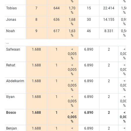
%
%
Tobias
7
644
1,70
15
22.414
1,50
%
%
Jonas
8
636
1,68
30
14.155
0,95
%
%
Noah
9
617
1,63
46
8.331
0,56
%
%
...
Safwaan
1.688
1
<
6.890
2
<
0,005
0,005
%
%
Rehat
1.688
1
<
6.890
2
<
0,005
0,005
%
%
Abdelkarim
1.688
1
<
6.890
2
<
0,005
0,005
%
%
Iliyan
1.688
1
<
6.890
2
<
0,005
0,005
%
%
Bosco
1.688
1
<
6.890
2
<
0,005
0,005
%
%
Benjan
1.688
1
<
6.890
2
<