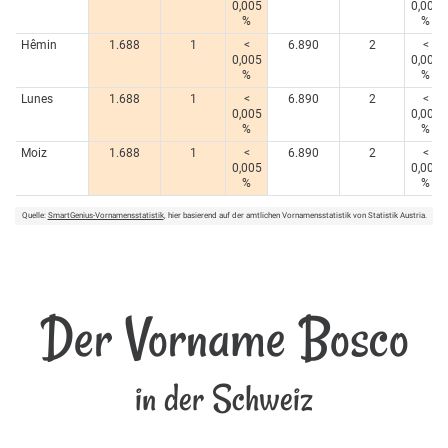
0,005
0,005
%
%
Hêmin
1.688
1
<
6.890
2
<
0,005
0,005
%
%
Lunes
1.688
1
<
6.890
2
<
0,005
0,005
%
%
Moiz
1.688
1
<
6.890
2
<
0,005
0,005
%
%
Quelle:
SmartGenius-Vornamensstatistik
, hier basierend auf der amtlichen Vornamensstatistik von Statistik Austria.
Der Vorname Bosco
in der Schweiz