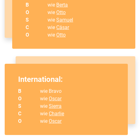
B
wie
Berta
O
wie
Otto
S
wie
Samuel
C
wie
Cäsar
O
wie
Otto
International:
B
wie Bravo
O
wie
Oscar
S
wie
Sierra
C
wie
Charlie
O
wie
Oscar