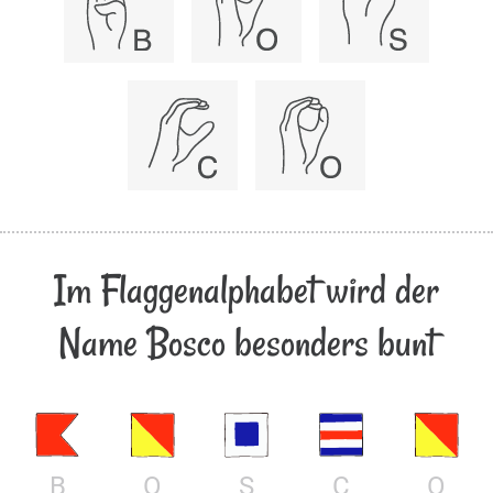
Im Flaggenalphabet wird der
Name Bosco besonders bunt
B
O
S
C
O