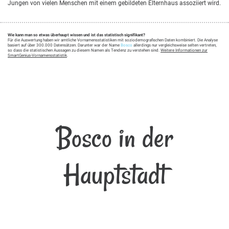
Jungen von vielen Menschen mit einem gebildeten Elternhaus assoziiert wird.
Wie kann man so etwas überhaupt wissen und ist das statistisch signifikant?
Für die Auswertung haben wir amtliche Vornamensstatistiken mit soziodemografischen Daten kombiniert. Die Analyse
basiert auf über 300.000 Datensätzen. Darunter war der Name
Bosco
allerdings nur vergleichsweise selten vertreten,
so dass die statistischen Aussagen zu diesem Namen als Tendenz zu verstehen sind.
Weitere Informationen zur
SmartGenius-Vornamensstatistik
.
Bosco in der
Hauptstadt