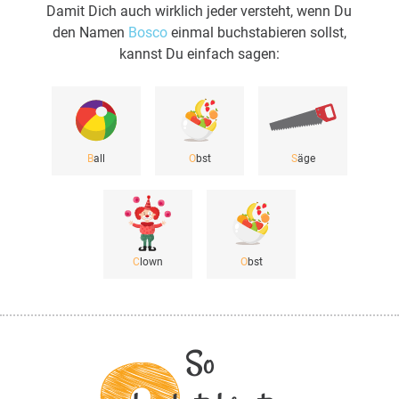
Damit Dich auch wirklich jeder versteht, wenn Du
den Namen
Bosco
einmal buchstabieren sollst,
kannst Du einfach sagen:
B
all
O
bst
S
äge
C
lown
O
bst
So