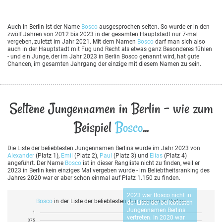
Auch in Berlin ist der Name
Bosco
ausgesprochen selten. So wurde er in den
zwölf Jahren von 2012 bis 2023 in der gesamten Hauptstadt nur 7-mal
vergeben, zuletzt im Jahr 2021. Mit dem Namen
Bosco
darf man sich also
auch in der Hauptstadt mit Fug und Recht als etwas ganz Besonderes fühlen
- und ein Junge, der im Jahr 2023 in Berlin Bosco genannt wird, hat gute
Chancen, im gesamten Jahrgang der einzige mit diesem Namen zu sein.
Seltene Jungennamen in Berlin - wie zum
Beispiel
Bosco
...
Die Liste der beliebtesten Jungennamen Berlins wurde im Jahr 2023 von
Alexander
(Platz 1),
Emil
(Platz 2),
Paul
(Platz 3) und
Elias
(Platz 4)
angeführt. Der Name
Bosco
ist in dieser Rangliste nicht zu finden, weil er
2023 in Berlin kein einziges Mal vergeben wurde - im Beliebtheitsranking des
Jahres 2020 war er aber schon einmal auf Platz 1.150 zu finden.
2023 war
Bosco
nicht in
Bosco
in der Liste der beliebtesten Jungennamen Berlins
der Liste der beliebtesten
Jungennamen Berlins
1
vertreten. In 2020 war
375