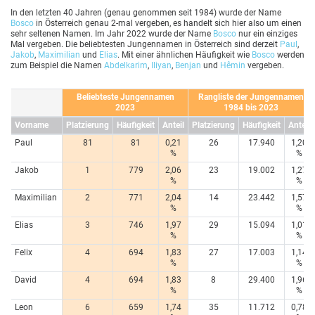
In den letzten 40 Jahren (genau genommen seit 1984) wurde der Name
Bosco
in Österreich genau 2-mal vergeben, es handelt sich hier also um einen
sehr seltenen Namen. Im Jahr 2022 wurde der Name
Bosco
nur ein einziges
Mal vergeben. Die beliebtesten Jungennamen in Österreich sind derzeit
Paul
,
Jakob
,
Maximilian
und
Elias
. Mit einer ähnlichen Häufigkeit wie
Bosco
werden
zum Beispiel die Namen
Abdelkarim
,
Iliyan
,
Benjan
und
Hêmin
vergeben.
Beliebteste Jungennamen
Rangliste der Jungennamen
2023
1984 bis 2023
Vorname
Platzierung
Häufigkeit
Anteil
Platzierung
Häufigkeit
Anteil
Paul
81
81
0,21
26
17.940
1,20
%
%
Jakob
1
779
2,06
23
19.002
1,27
%
%
Maximilian
2
771
2,04
14
23.442
1,57
%
%
Elias
3
746
1,97
29
15.094
1,01
%
%
Felix
4
694
1,83
27
17.003
1,14
%
%
David
4
694
1,83
8
29.400
1,96
%
%
Leon
6
659
1,74
35
11.712
0,78