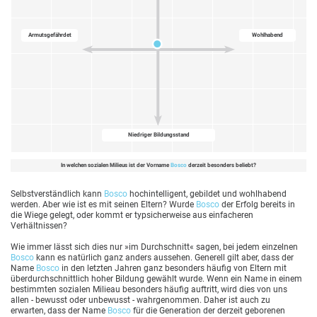
Armutsgefährdet
Wohlhabend
Niedriger Bildungsstand
In welchen sozialen Milieus ist der Vorname
Bosco
derzeit besonders beliebt?
Selbstverständlich kann
Bosco
hochintelligent, gebildet und wohlhabend
werden. Aber wie ist es mit seinen Eltern? Wurde
Bosco
der Erfolg bereits in
die Wiege gelegt, oder kommt er typsicherweise aus einfacheren
Verhältnissen?
Wie immer lässt sich dies nur »im Durchschnitt« sagen, bei jedem einzelnen
Bosco
kann es natürlich ganz anders aussehen. Generell gilt aber, dass der
Name
Bosco
in den letzten Jahren ganz besonders häufig von Eltern mit
überdurchschnittlich hoher Bildung gewählt wurde. Wenn ein Name in einem
bestimmten sozialen Milieau besonders häufig auftritt, wird dies von uns
allen - bewusst oder unbewusst - wahrgenommen. Daher ist auch zu
erwarten, dass der Name
Bosco
für die Generation der derzeit geborenen