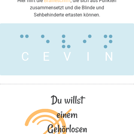
Hier hilft die
Brailleschrift
, die sich aus Punkten
zusammensetzt und die Blinde und
Sehbehinderte ertasten können.
C
E
V
I
N
Du willst
einem
Gehörlosen