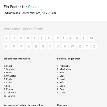
Ein Poster für
Cevin
Individuelles Poster mit Foto, 50 x 70 cm
Vornamen-Verzeichnis
A
B
C
D
E
F
G
H
I
J
K
L
M
N
O
P
Q
R
S
T
U
V
W
X
Y
Z
Beliebte Mädchennamen
Beliebte Jungsnamen
1.
Marie
1.
Alexander
2.
Sophie
2.
Maximilian
3.
Maria
3.
Paul
4.
Charlotte
4.
Elias
5.
Emilia
5.
Noah
6.
Anna
6.
Felix
7.
Mia
7.
Leon
8.
Emma
8.
Ben
9.
Johanna
9.
Luca
10.
Sophia
Vornamen mit hohem Sozialprestige
Über uns