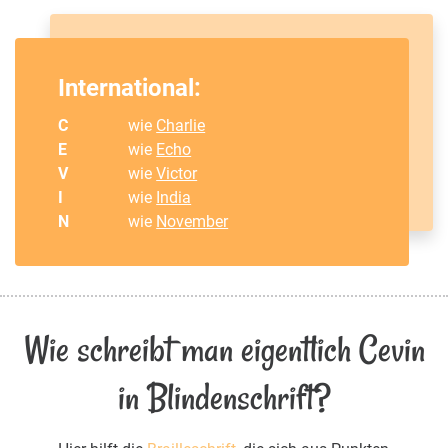
International:
C
wie
Charlie
E
wie
Echo
V
wie
Victor
I
wie
India
N
wie
November
Wie schreibt man eigentlich Cevin
in Blindenschrift?