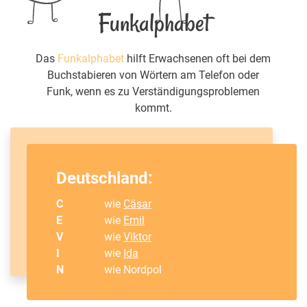
Funkalphabet
Das
Funkalphabet
hilft Erwachsenen oft bei dem
Buchstabieren von Wörtern am Telefon oder
Funk, wenn es zu Verständigungsproblemen
kommt.
Deutschland:
C
wie
Cäsar
E
wie
Emil
V
wie
Viktor
I
wie
Ida
N
wie Nordpol