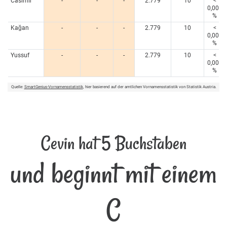
Casimir
-
-
-
2.779
10
<
0,005
%
Kağan
-
-
-
2.779
10
<
0,005
%
Yussuf
-
-
-
2.779
10
<
0,005
%
Quelle:
SmartGenius-Vornamensstatistik
, hier basierend auf der amtlichen Vornamensstatistik von Statistik Austria.
Cevin hat 5 Buchstaben
und beginnt mit einem
C