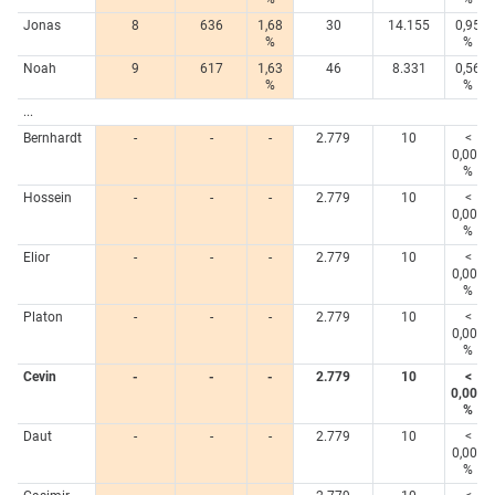
Jonas
8
636
1,68
30
14.155
0,95
%
%
Noah
9
617
1,63
46
8.331
0,56
%
%
...
Bernhardt
-
-
-
2.779
10
<
0,005
%
Hossein
-
-
-
2.779
10
<
0,005
%
Elior
-
-
-
2.779
10
<
0,005
%
Platon
-
-
-
2.779
10
<
0,005
%
Cevin
-
-
-
2.779
10
<
0,005
%
Daut
-
-
-
2.779
10
<
0,005
%