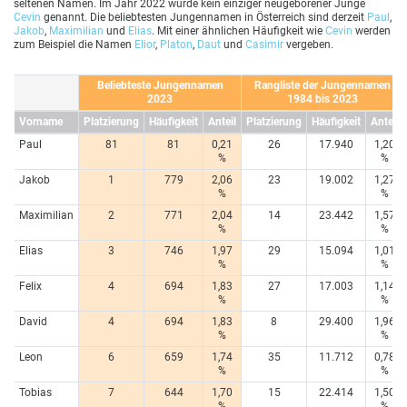
seltenen Namen. Im Jahr 2022 wurde kein einziger neugeborener Junge
Cevin
genannt. Die beliebtesten Jungennamen in Österreich sind derzeit
Paul
,
Jakob
,
Maximilian
und
Elias
. Mit einer ähnlichen Häufigkeit wie
Cevin
werden
zum Beispiel die Namen
Elior
,
Platon
,
Daut
und
Casimir
vergeben.
Beliebteste Jungennamen
Rangliste der Jungennamen
2023
1984 bis 2023
Vorname
Platzierung
Häufigkeit
Anteil
Platzierung
Häufigkeit
Anteil
Paul
81
81
0,21
26
17.940
1,20
%
%
Jakob
1
779
2,06
23
19.002
1,27
%
%
Maximilian
2
771
2,04
14
23.442
1,57
%
%
Elias
3
746
1,97
29
15.094
1,01
%
%
Felix
4
694
1,83
27
17.003
1,14
%
%
David
4
694
1,83
8
29.400
1,96
%
%
Leon
6
659
1,74
35
11.712
0,78
%
%
Tobias
7
644
1,70
15
22.414
1,50
%
%